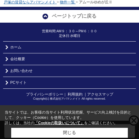
戸塚の賃貸ならアパマンメイト
>
物件一覧
>
アムールゆめが丘Ⅱ
ページトップに戻る
営業時間:AM９：３０～PM６：００
定休日:水曜日
ホーム
会社概要
お問い合わせ
PCサイト
プライバシーポリシー
利用規約
｜アクセスマップ
｜
Copyright(c) 株式会社アパマンメイト All rights reserved.
当サイトでは、お客様の当サイト利用状況把握、サービス向上検討を目的と
して、クッキー（Cookie）を使用しています。
詳しくは、当社の
「Cookieの取扱いについて」
をご確認ください。
こちらの物件をご覧の方に
お勧めな物件
はこちら
閉じる