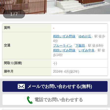
1 / 7
賃料
-
相鉄いずみ野線
「
ゆめが丘
」駅 徒歩
4分
交通
ブルーライン
「
下飯田
」駅 徒歩8分
相鉄いずみ野線
「
いずみ中央
」駅 徒
歩14分
間取り(面積)
-(-)
築年月
2024年 4月(築2年)
メールでお問い合わせする(無料)
電話でお問い合わせする