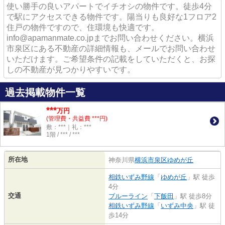
使い勝手の良いアパートでイチオシの物件です。徒歩4分
で駅にアクセスできる物件です。陽当りも良好な1フロア2
住戸の物件ですので、住環境も快適です。
info@apamanmate.co.jpまでお問い合わせください。横浜
市泉区にある不動産の詳細情報も、メールでお問い合わせ
いただけます。ご希望条件の記載をしていただくと、お探
しの不動産が見つかりやすいです。
過去掲載物件一覧
***
万円
(管理費・共益費 ***円)
敷：***｜礼：***
1階 / *** / ***
所在地
神奈川県
横浜市泉区
ゆめが丘
相鉄いずみ野線
「
ゆめが丘
」駅 徒歩
4分
交通
ブルーライン
「
下飯田
」駅 徒歩8分
相鉄いずみ野線
「
いずみ中央
」駅 徒
歩14分