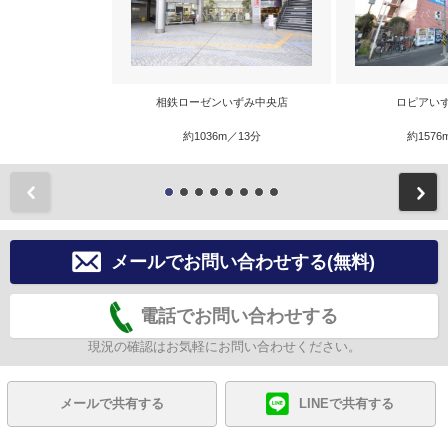
相鉄ローゼンいずみ中央店
ロピアい
約1036m／13分
約1576
前
メールでお問い合わせする(無料)
電話でお問い合わせする
現況の確認はお気軽にお問い合わせください。
メールで共有する
LINEで共有する