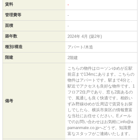
賃料
-
管理費等
-
面積
-
築年数
2024年 4月 (築2年)
種別/構造
アパート/木造
階建
2階建
こちらの物件はローソンゆめが丘駅
前店まで134mにあります。こちらの
物件はアパートです。駅まで4分と、
駅近でアクセスも良好な物件です。1
フロア2住戸であり、窓も2面あるの
で、風通しも良く快適です。相鉄い
備考
ずみ野線ゆめが丘周辺で賃貸をお探
しでしたら、横浜市泉区の情報豊富
な当社にお任せください。Eメール
でのお問い合わせはお気軽にinfo@a
pamanmate.co.jpへどうぞ。知識豊
富なスタッフがご連絡いたします。