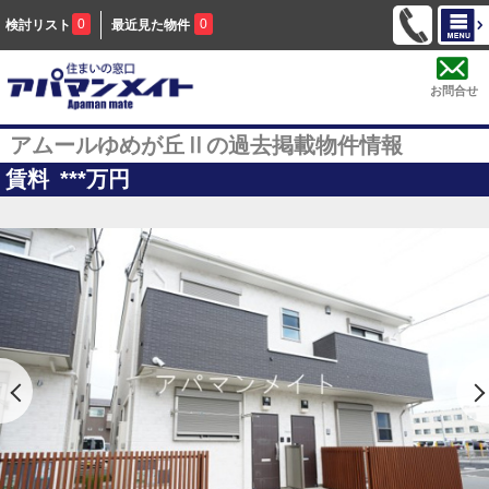
0
0
検討リスト
最近見た物件
お問合せ
アムールゆめが丘Ⅱの過去掲載物件情報
賃料
***
万円