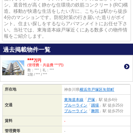
シ。遮音性が高く静かな住環境の鉄筋コンクリート(RC)構
造。移動が快適な生活をしたい方に、こちらは駅から徒歩
4分のマンションです。防犯対策の行き届いた造りがポイ
ント。住まい探しをするならアパマンメイトにお任せ下さ
い。当社では、東海道本線戸塚近くにある数多くの物件情
報をご紹介します。
過去掲載物件一覧
***
万円
(管理費・共益費 ***円)
敷：***｜礼：***
1階 / *** / ***
所在地
神奈川県
横浜市戸塚区
矢部町
東海道本線
「
戸塚
」駅 徒歩4分
交通
ブルーライン
「
踊場
」駅 徒歩25分
ブルーライン
「
舞岡
」駅 徒歩25分
賃料
-
管理費等
-