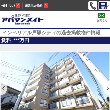
0
0
検討リスト
最近見た物件
お問合せ
インペリアル戸塚シティの過去掲載物件情報
賃料
***
万円