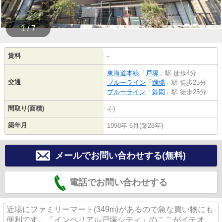
1 / 7
賃料
-
東海道本線
「
戸塚
」駅 徒歩4分
交通
ブルーライン
「
踊場
」駅 徒歩25分
ブルーライン
「
舞岡
」駅 徒歩25分
間取り(面積)
-(-)
築年月
1998年 6月(築28年)
メールでお問い合わせする(無料)
電話でお問い合わせする
近場にファミリーマート(349m)があるので急な買い物にも
便利です。「インペリアル戸塚シティ」のここがイチオ