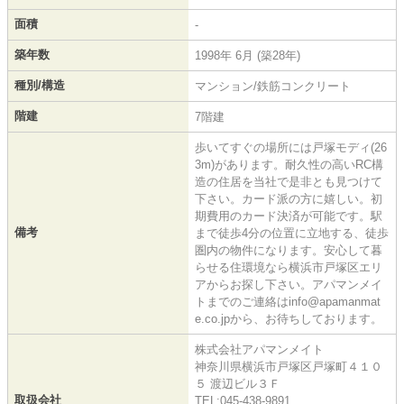
面積
-
築年数
1998年 6月 (築28年)
種別/構造
マンション/鉄筋コンクリート
階建
7階建
歩いてすぐの場所には戸塚モディ(26
3m)があります。耐久性の高いRC構
造の住居を当社で是非とも見つけて
下さい。カード派の方に嬉しい。初
期費用のカード決済が可能です。駅
備考
まで徒歩4分の位置に立地する、徒歩
圏内の物件になります。安心して暮
らせる住環境なら横浜市戸塚区エリ
アからお探し下さい。アパマンメイ
トまでのご連絡はinfo@apamanmat
e.co.jpから、お待ちしております。
株式会社アパマンメイト
神奈川県横浜市戸塚区戸塚町４１０
５ 渡辺ビル３Ｆ
取扱会社
TEL:045-438-9891