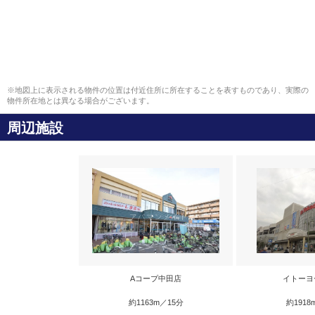
※地図上に表示される物件の位置は付近住所に所在することを表すものであり、実際の
物件所在地とは異なる場合がございます。
周辺施設
Aコープ中田店
イトーヨ
約1163m／15分
約1918