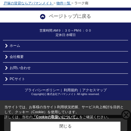
戸塚の賃貸ならアパマンメイト
>
物件一覧
>
ラーク南
ページトップに戻る
営業時間:AM９：３０～PM６：００
定休日:水曜日
ホーム
会社概要
お問い合わせ
PCサイト
プライバシーポリシー
利用規約
｜アクセスマップ
｜
Copyright(c) 株式会社アパマンメイト All rights reserved.
当サイトでは、お客様の当サイト利用状況把握、サービス向上検討を目的と
して、クッキー（Cookie）を使用しています。
詳しくは、当社の
「Cookieの取扱いについて」
をご確認ください。
こちらの物件をご覧の方に
お勧めな物件
はこちら
閉じる