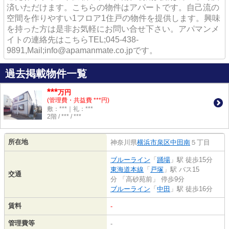
済いただけます。こちらの物件はアパートです。自己流の
空間を作りやすい1フロア1住戸の物件を提供します。興味
を持った方は是非お気軽にお問い合せ下さい。アパマンメ
イトの連絡先はこちらTEL;045-438-
9891,Mail;info@apamanmate.co.jpです。
過去掲載物件一覧
***
万円
(管理費・共益費 ***円)
敷：***｜礼：***
2階 / *** / ***
所在地
神奈川県
横浜市泉区
中田南
５丁目
ブルーライン
「
踊場
」駅 徒歩15分
東海道本線
「
戸塚
」駅 バス15
交通
分 「高砂苑前」 停歩9分
ブルーライン
「
中田
」駅 徒歩16分
賃料
-
管理費等
-