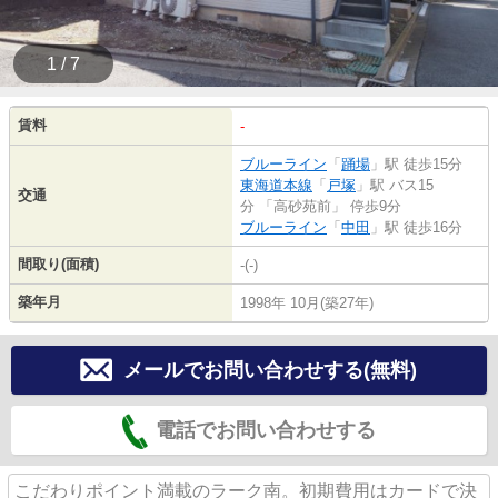
1 / 7
賃料
-
ブルーライン
「
踊場
」駅 徒歩15分
東海道本線
「
戸塚
」駅 バス15
交通
分 「高砂苑前」 停歩9分
ブルーライン
「
中田
」駅 徒歩16分
間取り(面積)
-(-)
築年月
1998年 10月(築27年)
メールでお問い合わせする(無料)
電話でお問い合わせする
こだわりポイント満載のラーク南。初期費用はカードで決