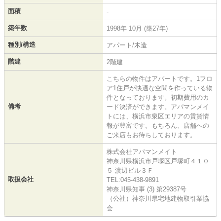
面積
-
築年数
1998年 10月 (築27年)
種別/構造
アパート/木造
階建
2階建
こちらの物件はアパートです。1フロ
ア1住戸が快適な空間を作っている物
件となっております。初期費用のカ
備考
ード決済ができます。アパマンメイ
トには、横浜市泉区エリアの賃貸情
報が豊富です。もちろん、店舗への
ご来店もお待ちしております。
株式会社アパマンメイト
神奈川県横浜市戸塚区戸塚町４１０
５ 渡辺ビル３Ｆ
取扱会社
TEL:045-438-9891
神奈川県知事 (3) 第29387号
（公社）神奈川県宅地建物取引業協
会