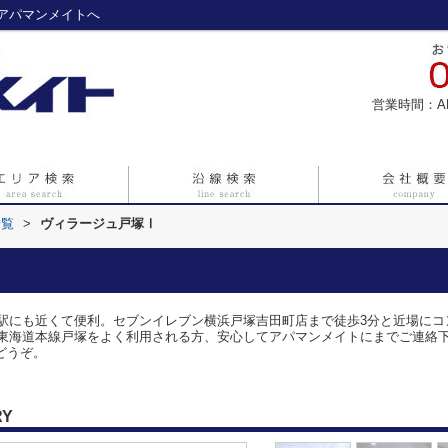
アパマンメイトへ
営業時間：A
一覧
>
ヴィラージュ戸塚Ⅰ
駅にも近くて便利。セブンイレブン横浜戸塚吉田町店まで徒歩3分と近場にコ
東海道本線戸塚をよく利用される方、安心してアパマンメイトにまでご連絡
なくどうぞ。
RY