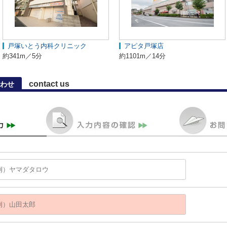
戸塚いとう内科クリニック
アピタ戸塚店
約341m／5分
約1101m／14分
contact us
わせ