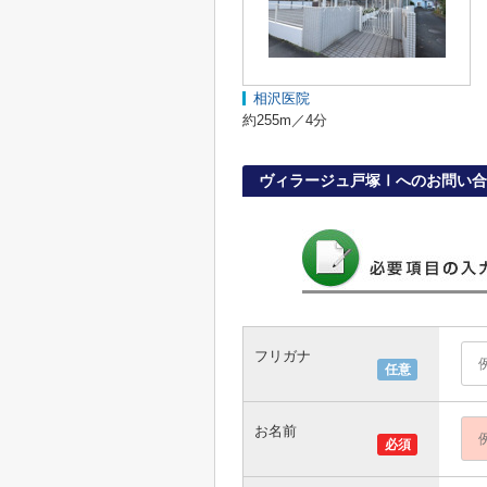
相沢医院
約255m／4分
ヴィラージュ戸塚Ⅰへのお問い合
フリガナ
任意
お名前
必須