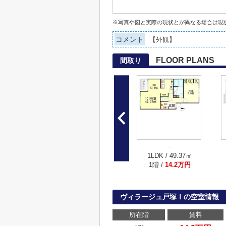
※写真や図と実際の現状とが異なる場合は現
コメント
【外観】
FLOOR PLANS
間取り
-
1LDK / 49.37㎡
1階 /
14.2万円
ヴィラージュ戸塚Ⅰの空室情報
所在階
賃料