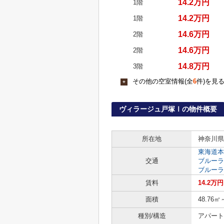
14.2万円
1階
14.2万円
1階
14.6万円
2階
14.6万円
2階
14.8万円
3階
その他の空室情報(全
6
件)を見
+
ヴィラージュ戸塚Ⅰの物件概要
所在地
神奈川県
東海道本
交通
ブルーラ
ブルーラ
賃料
14.2万
面積
48.76㎡
種別/構造
アパート 