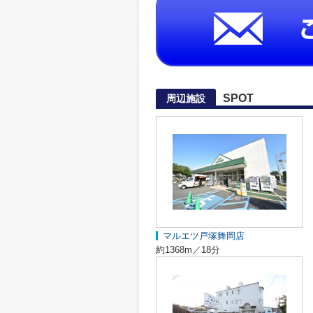
SPOT
周辺施設
マルエツ戸塚舞岡店
約1368m／18分