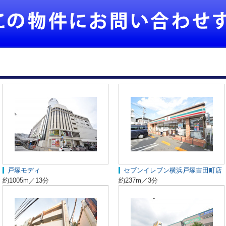
戸塚モディ
セブンイレブン横浜戸塚吉田町店
約1005m／13分
約237m／3分