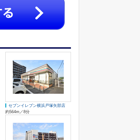
セブンイレブン横浜戸塚矢部店
約564m／8分