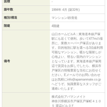
面積
-
築年数
1994年 4月 (築32年)
種別/構造
マンション/鉄骨造
階建
4階建
山口ホームビルA：東海道本線戸塚
駅にも近くて便利。歩いて477mの場
所に、業務スーパー戸塚店がありま
す。目的地別に駅を選べる3沿線利用
可能なマンション。暖かな陽射しが
心地よい、明るい室内のマンション
備考
となっています。東海道本線戸塚周
辺で賃貸をお探しでしたら、横浜市
戸塚区の情報豊富な当社にお任せく
ださい。Eメールでのお問い合わせ
はお気軽にinfo@apamanmate.co.jp
へどうぞ。知識豊富なスタッフがご
連絡いたします。
株式会社アパマンメイト
神奈川県横浜市戸塚区戸塚町４１０
５ 渡辺ビル３Ｆ