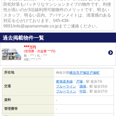
防犯対策もバッチリなマンションタイプの物件です。利便
性が高いのが3沿線利用可能物件のメリットです。明るい
スタッフ、明るい店内。アパマンメイトは、清潔感のある
対応を心がけております。045-438-
9891/info@apamanmate.co.jpまでご連絡ください。
過去掲載物件一覧
***
万円
(管理費・共益費 ***円)
敷：***｜礼：***
4階 / *** / ***
所在地
神奈川県
横浜市戸塚区
戸塚町
東海道本線
「
戸塚
」駅 徒歩7分
交通
ブルーライン
「
踊場
」駅 徒歩15分
ブルーライン
「
中田
」駅 徒歩27分
賃料
-
管理費等
-