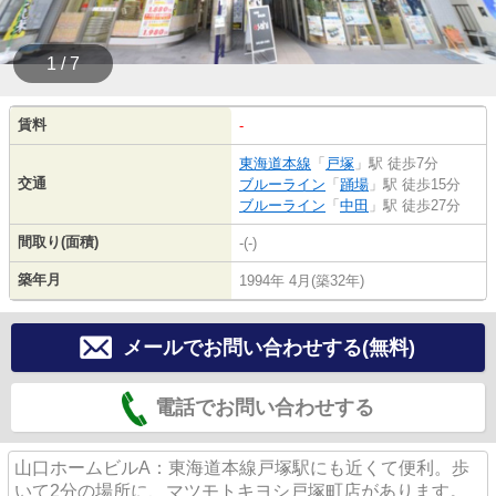
1 / 7
賃料
-
東海道本線
「
戸塚
」駅 徒歩7分
交通
ブルーライン
「
踊場
」駅 徒歩15分
ブルーライン
「
中田
」駅 徒歩27分
間取り(面積)
-(-)
築年月
1994年 4月(築32年)
メールでお問い合わせする(無料)
電話でお問い合わせする
山口ホームビルA：東海道本線戸塚駅にも近くて便利。歩
いて2分の場所に、マツモトキヨシ戸塚町店があります。