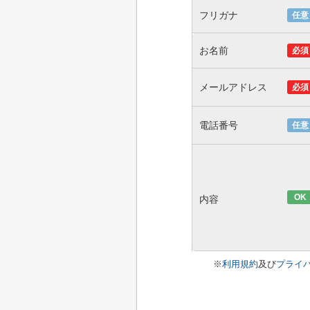
フリガナ
任意
お名前
必須
メールアドレス
必須
電話番号
任意
OK
内容
※
利用規約
及び
プライ