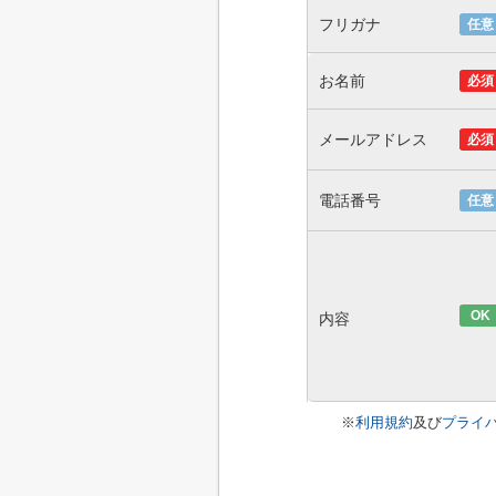
フリガナ
任意
お名前
必須
メールアドレス
必須
電話番号
任意
OK
内容
※
利用規約
及び
プライ