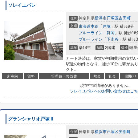
ソレイユパレ
神奈川県
横浜市戸塚区
吉田町
住所
交通
東海道本線
「
戸塚
」駅 徒歩9分
ブルーライン
「
舞岡
」駅 徒歩16
ブルーライン
「
下永谷
」駅 徒歩3
築18年
2階建
軽量
築年
階数
構造
カード決済は、家賃や初期費用の支払い
駅近の物件となり、徒歩10分に駅があ
クト...
所在階
賃料
管理費・共益費
敷金
礼金
間取り
現在空室情報がありません。
ソレイユパレへのお問い合わせはこち
グランシャリオ戸塚Ⅱ
神奈川県
横浜市戸塚区
矢部町
住所