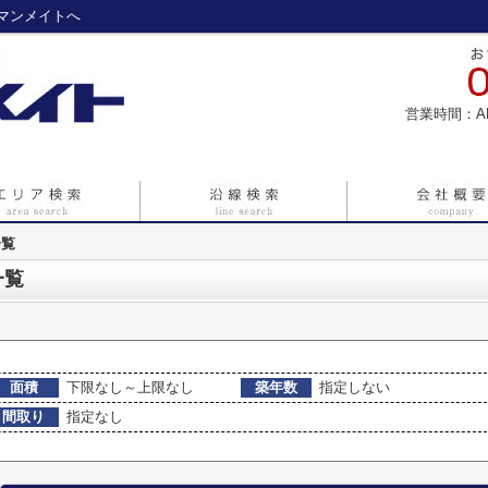
マンメイトへ
営業時間：A
一覧
一覧
面積
下限なし～上限なし
築年数
指定しない
間取り
指定なし