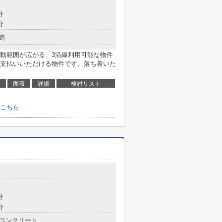
分
分
造
動範囲が広がる、3沿線利用可能な物件
支払いいただける物件です。落ち着いた
面積
詳細
検討リスト
こちら
分
分
コンクリート