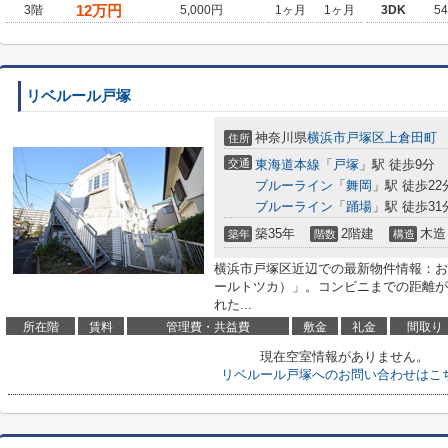
12
万円
3階
5,000円
1ヶ月
1ヶ月
3DK
5
リベルール戸塚
神奈川県
横浜市戸塚区
上倉田町
住所
交通
東海道本線
「
戸塚
」駅 徒歩9分
ブルーライン
「
舞岡
」駅 徒歩22
ブルーライン
「
踊場
」駅 徒歩31
築35年
2階建
木造
築年
階数
構造
横浜市戸塚区近辺での最新物件情報：お
ールトツカ）」。コンビニまでの距離が
れた...
所在階
賃料
管理費・共益費
敷金
礼金
間取り
現在空室情報がありません。
リベルール戸塚へのお問い合わせはこ