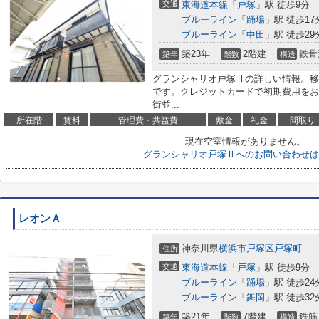
交通
東海道本線
「
戸塚
」駅 徒歩9分
ブルーライン
「
踊場
」駅 徒歩17
ブルーライン
「
中田
」駅 徒歩29
築23年
2階建
鉄骨
築年
階数
構造
グランシャリオ戸塚Ⅱの詳しい情報。移
です。クレジットカードで初期費用をお
街並...
所在階
賃料
管理費・共益費
敷金
礼金
間取り
現在空室情報がありません。
グランシャリオ戸塚Ⅱへのお問い合わせは
レオンＡ
神奈川県
横浜市戸塚区
戸塚町
住所
交通
東海道本線
「
戸塚
」駅 徒歩9分
ブルーライン
「
踊場
」駅 徒歩24
ブルーライン
「
舞岡
」駅 徒歩32
築21年
7階建
鉄筋
築年
階数
構造