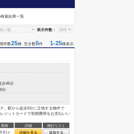
の検索結果一覧
表示件数：
25
5
1-25
開件数
棟 空き数
件
棟表示
徒歩46分
8分
テ。駅から徒歩9分に立地する物件で
レジットカードで初期費用をお支払いい
面積
詳細
検討リスト
29.81㎡
詳細を見る
追加する