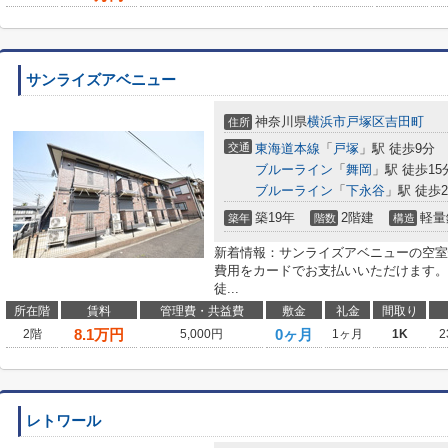
サンライズアベニュー
神奈川県
横浜市戸塚区
吉田町
住所
交通
東海道本線
「
戸塚
」駅 徒歩9分
ブルーライン
「
舞岡
」駅 徒歩15
ブルーライン
「
下永谷
」駅 徒歩2
築19年
2階建
軽量
築年
階数
構造
新着情報：サンライズアベニューの空室
費用をカードでお支払いいただけます。
徒...
所在階
賃料
管理費・共益費
敷金
礼金
間取り
8.1
万円
0ヶ月
2階
5,000円
1ヶ月
1K
2
レトワール