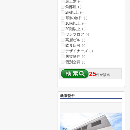
最上階
(-)
角部屋
(-)
2階以上
(-)
1階の物件
(-)
10階以上
(-)
20階以上
(-)
ワンフロア
(-)
高層ビル
(-)
飲食店可
(-)
デザイナーズ
(-)
居抜物件
(-)
個別空調
(-)
25
件が該当
新着物件