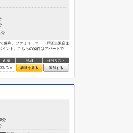
分
分
鉄骨
て便利。ファミリーマート戸塚矢沢店ま
ポイント。こちらの物件はアパートで
面積
詳細
検討リスト
33.75㎡
詳細を見る
追加する
8分
分