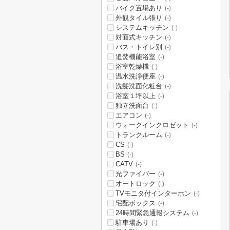
バイク置場あり
(-)
外観タイル張り
(-)
システムキッチン
(-)
対面式キッチン
(-)
バス・トイレ別
(-)
追焚機能浴室
(-)
浴室乾燥機
(-)
温水洗浄便座
(-)
洗髪洗面化粧台
(-)
浴室１坪以上
(-)
独立洗面台
(-)
エアコン
(-)
ウォークインクロゼット
(-)
トランクルーム
(-)
CS
(-)
BS
(-)
CATV
(-)
光ファイバー
(-)
オートロック
(-)
TVモニタ付インターホン
(-)
宅配ボックス
(-)
24時間緊急通報システム
(-)
駐車場あり
(-)