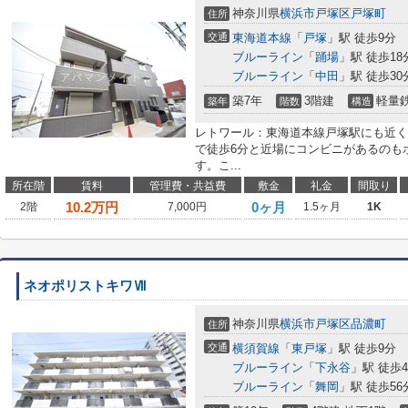
神奈川県
横浜市戸塚区
戸塚町
住所
交通
東海道本線
「
戸塚
」駅 徒歩9分
ブルーライン
「
踊場
」駅 徒歩18
ブルーライン
「
中田
」駅 徒歩30
築7年
3階建
軽量
築年
階数
構造
レトワール：東海道本線戸塚駅にも近く
で徒歩6分と近場にコンビニがあるのも
す。こ...
所在階
賃料
管理費・共益費
敷金
礼金
間取り
10.2
万円
0ヶ月
2階
7,000円
1.5ヶ月
1K
ネオポリストキワⅦ
神奈川県
横浜市戸塚区
品濃町
住所
交通
横須賀線
「
東戸塚
」駅 徒歩9分
ブルーライン
「
下永谷
」駅 徒歩4
ブルーライン
「
舞岡
」駅 徒歩56