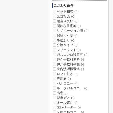
こだわり条件
ペット相談
(-)
楽器相談
(-)
陽当り良好
(-)
閑静な住宅地
(-)
リノベーション済
(-)
保証人不要
(-)
事務所可
(-)
分譲タイプ
(-)
フリーレント
(-)
ガスコンロ設置可
(-)
仲介手数料無料
(-)
仲介手数料半額
(-)
室内洗濯機置場
(-)
ロフト付き
(-)
専用庭
(-)
バルコニー
(-)
ルーフバルコニー
(-)
出窓
(-)
都市ガス
(-)
オール電化
(-)
エレベーター
(-)
２面バルコニー
(-)