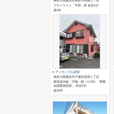
神奈川県横浜市泉区中田南２丁目
ブルーライン「中田」駅 徒歩2分
築4年
アンサンブル原宿
神奈川県横浜市戸塚区原宿１丁目
東海道本線「戸塚」駅 バス8分 「西横
浜国際病院前」 停歩4分
築34年