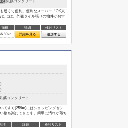
鉄筋コンクリート
構造
も近くて便利。便利なスーパー「OK東
あなたには、外観タイル張りの物件がおす
面積
詳細
検討リスト
46.80㎡
詳細を見る
追加する
分
分
鉄筋コンクリート
てすぐ(259m)にはショッピングセン
い物も楽にできます。簡単に汚れが落ち
面積
詳細
検討リスト