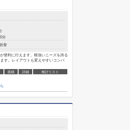
分
0分
鉄骨
が便利に行えます。根強いニーズを誇る
ります。レイアウトも変えやすいコンパ
面積
詳細
検討リスト
ら