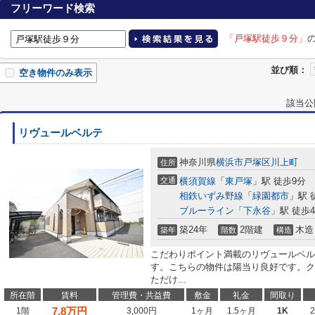
フリーワード検索
「戸塚駅徒歩９分」
並び順：
空き物件のみ表示
該当公
リヴュールベルテ
神奈川県
横浜市戸塚区
川上町
住所
交通
横須賀線
「
東戸塚
」駅 徒歩9分
相鉄いずみ野線
「
緑園都市
」駅 
ブルーライン
「
下永谷
」駅 徒歩4
築24年
2階建
木造
築年
階数
構造
こだわりポイント満載のリヴュールベル
す。こちらの物件は陽当り良好です。ク
ただけ...
所在階
賃料
管理費・共益費
敷金
礼金
間取り
7.8
万円
1階
3,000円
1ヶ月
1.5ヶ月
1K