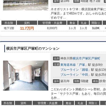
築19年
4階建 地下1階
築年
階数
ネオポリストキワⅦ：横須賀線東戸塚に
戸塚店」まで482mです。おしゃれな
すめです...
所在階
賃料
管理費・共益費
敷金
礼金
間取り
11.7
万円
地下1階
8,000円
1ヶ月
1ヶ月
1LDK
横浜市戸塚区戸塚町のマンション
神奈川県
横浜市戸塚区
戸塚町
住所
交通
東海道本線
「
戸塚
」駅 徒歩9分
ブルーライン
「
踊場
」駅 徒歩13
ブルーライン
「
中田
」駅 徒歩25
築31年
5階建
鉄骨
築年
階数
構造
こだわりポイント満載のトーレ野村。歩い
ター「サクラス戸塚」もあり、毎日の買
る外...
所在階
賃料
管理費・共益費
敷金
礼金
間取り