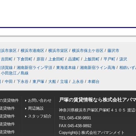
横浜市泉区
/
横浜市港南区
/
横浜市栄区
/
横浜市保土ケ谷区
/
藤沢市
吉田町
/
下倉田町
/
原宿
/
上倉田町
/
品濃町
/
上飯田町
/
平戸町
/
汲沢
横須賀線
/
湘南新宿ライン宇須
/
東海道本線
/
湘南新宿ライン高海
/
相鉄いず
小田急江ノ島線
岡
/
中田
/
下永谷
/
東戸塚
/
大船
/
立場
/
上永谷
/
本郷台
戸塚の賃貸情報なら株式会社アパ
の賃貸物件
お問い合わせ
賃貸物件
周辺施設
神奈川県横浜市戸塚区戸塚町４１０５ 渡辺
賃貸物件
スタッフ紹介
TEL:045-438-9891
賃貸物件
FAX:045-438-9892
賃貸物件
Copyright(c) 株式会社アパマンメイト