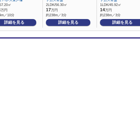
イパレス東戸塚
ドムス常盤
ドムス常盤
57.20㎡
2LDK/56.30㎡
1LDK/45.92㎡
6
17
14
万円
万円
万円
4m／10分
約238m／3分
約238m／3分
詳細を見る
詳細を見る
詳細を見る