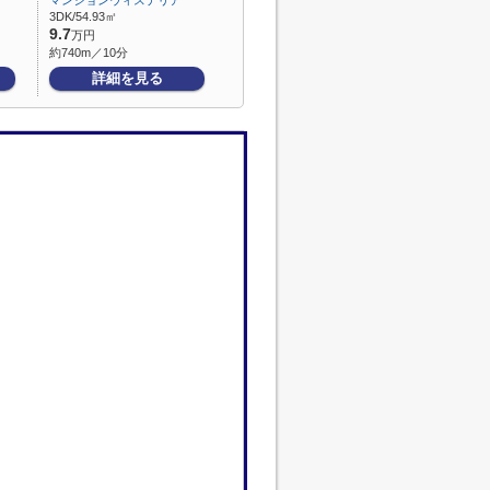
マンションウィステリア
3DK/54.93㎡
9.7
万円
約740m／10分
詳細を見る