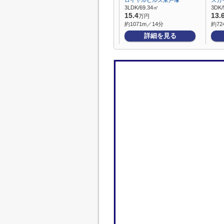
ロイヤルヒルズ東戸塚
スカ
3LDK/69.34㎡
3DK/
15.4
13.
万円
約1071m／14分
約72
詳細を見る