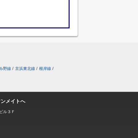
み野線
/
京浜東北線
/
根岸線
/
マンメイトへ
ビル３Ｆ