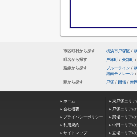
市区町村から探す
横浜市戸塚区
/
町名から探す
戸塚町
/
矢部町
/
路線から探す
ブルーライン
/
湘南モノレール
/
駅から探す
戸塚
/
踊場
/
舞
ホーム
東戸塚エリア
会社概要
戸塚エリアの
プライバシーポリシー
踊場エリアの
利用規約
中田エリアの
サイトマップ
立場エリアの