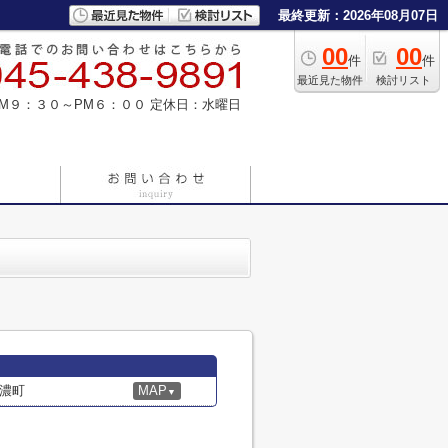
最終更新：2026年08月07日
00
00
件
件
最近見た物件
検討リスト
M９：３０～PM６：００
定休日：水曜日
濃町
MAP
▼