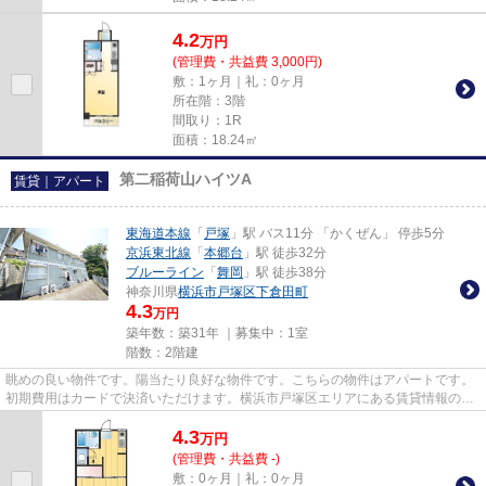
4.2
万
円
(管理費・共益費 3,000円)
敷：1ヶ月｜礼：0ヶ月
所在階：3階
間取り：1R
面積：18.24㎡
第二稲荷山ハイツA
賃貸｜アパート
東海道本線
「
戸塚
」駅 バス11分 「かくぜん」 停歩5分
京浜東北線
「
本郷台
」駅 徒歩32分
ブルーライン
「
舞岡
」駅 徒歩38分
神奈川県
横浜市戸塚区
下倉田町
4.3
万円
築年数：築31年 ｜募集中：
1室
階数：2階建
眺めの良い物件です。陽当たり良好な物件です。こちらの物件はアパートです。
初期費用はカードで決済いただけます。横浜市戸塚区エリアにある賃貸情報のこ
となら、地域に密着した当社...
4.3
万
円
(管理費・共益費 -)
敷：0ヶ月｜礼：0ヶ月