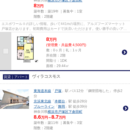
神奈川県
横浜市戸塚区
下倉田町
8
万円
築年数：築19年 ｜募集中：
1室
階数：2階建
エスポワールⅡの詳しい情報。歩いて441mの場所に、アルズフーズマーケット
戸塚店があります。初期費用はカードで決済いただけます。使い勝手の良いアパ
ートでイチオシの物件です。当社...
8
万
円
(管理費・共益費 4,500円)
敷：0ヶ月｜礼：1ヶ月
所在階：2階
間取り：1DK
面積：29.44㎡
ヴィラコスモス
賃貸｜アパート
東海道本線
「
戸塚
」駅 バス12分 「鋼管団地した」 停歩2
分
京浜東北線
「
本郷台
」駅 徒歩28分
ブルーライン
「
舞岡
」駅 徒歩39分
神奈川県
横浜市戸塚区
下倉田町
8.6
8.7
万円～
万円
築年数：築11年 ｜募集中：
3室
階数：2階建