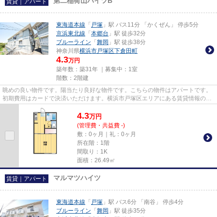
第二稲荷山ハイツB
賃貸｜アパート
東海道本線
「
戸塚
」駅 バス11分 「かくぜん」 停歩5分
京浜東北線
「
本郷台
」駅 徒歩32分
ブルーライン
「
舞岡
」駅 徒歩38分
神奈川県
横浜市戸塚区
下倉田町
4.3
万円
築年数：築31年 ｜募集中：
1室
階数：2階建
眺めの良い物件です。陽当たり良好な物件です。こちらの物件はアパートです。
初期費用はカードで決済いただけます。横浜市戸塚区エリアにある賃貸情報のこ
となら、地域に密着した当社...
4.3
万
円
(管理費・共益費 -)
敷：0ヶ月｜礼：0ヶ月
所在階：1階
間取り：1K
面積：26.49㎡
マルマツハイツ
賃貸｜アパート
東海道本線
「
戸塚
」駅 バス6分 「南谷」 停歩4分
ブルーライン
「
舞岡
」駅 徒歩35分