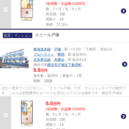
(管理費・共益費 3,000円)
敷：1ヶ月｜礼：0ヶ月
所在階：1階
間取り：1K
面積：23.18㎡
エリール戸塚
賃貸｜マンション
東海道本線
「
戸塚
」駅 バス5分 「下倉田」 停歩1分
ブルーライン
「
舞岡
」駅 徒歩36分
京浜東北線
「
本郷台
」駅 徒歩41分
神奈川県
横浜市戸塚区
下倉田町
5.5
万円
築年数：築29年 ｜募集中：
1室
階数：3階建
ぜひ一度見ていただきたい、「エリール戸塚」です。マンションタイプの物件で
す。こちらは初期費用をカードでお支払いいただける物件です。横浜市戸塚区の
賃貸情報はお任せください。...
5.5
万
円
(管理費・共益費 3,000円)
敷：0ヶ月｜礼：0ヶ月
所在階：2階
間取り：1K