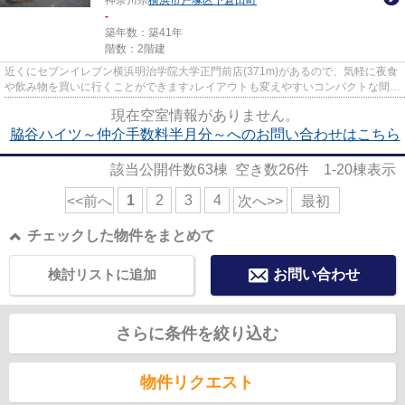
神奈川県
横浜市戸塚区
下倉田町
-
築年数：築41年
階数：2階建
近くにセブンイレブン横浜明治学院大学正門前店(371m)があるので、気軽に夜食
や飲み物を買いに行くことができます♪レイアウトも変えやすいコンパクトな間取
りのアパートです♪3駅以上利...
現在空室情報がありません。
脇谷ハイツ～仲介手数料半月分～へのお問い合わせはこちら
該当公開件数
63
棟 空き数
26
件
1-20
棟表示
1
2
3
4
<<前へ
次へ>>
最初
チェックした物件をまとめて
検討リストに追加
お問い合わせ
さらに条件を絞り込む
物件リクエスト