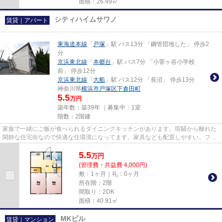
面積：26.49㎡
シティハイムサワノ
賃貸｜アパート
東海道本線
「
戸塚
」駅 バス13分 「鋼管団地した」 停歩2
分
京浜東北線
「
本郷台
」駅 バス7分 「小菅ヶ谷小学校
前」 停歩12分
京浜東北線
「
大船
」駅 バス12分 「長沼」 停歩13分
神奈川県
横浜市戸塚区
下倉田町
5.5
万円
築年数：築39年 ｜募集中：
1室
階数：2階建
家族で一緒にご飯が食べられるダイニングキッチンがあります。喧騒から離れた
閑静な住宅街なので快適な住環境になってます。家具なども配置しやすい、フロ
ーリングとなっています。横...
5.5
万
円
(管理費・共益費 4,000円)
敷：1ヶ月｜礼：0ヶ月
所在階：2階
間取り：2DK
面積：40.91㎡
MKビル
賃貸｜マンション