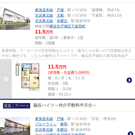
東海道本線
「
戸塚
」駅 バス10分 「遠望橋」 停歩7分
京浜東北線
「
大船
」駅 バス16分 「下倉田」 停歩11分
京浜東北線
「
本郷台
」駅 徒歩34分
神奈川県
横浜市戸塚区
下倉田町
11.5
万円
築年数：築3年 ｜募集中：
1室
階数：2階建
新着情報：ラ・セーヌの空室情報ならコチラ。陽当たりが良いので洗濯物も乾き
やすい物件です。こちらの物件はアパートです。横浜市戸塚区の東海道本線戸塚
近くが快適に過ごせます。ラ...
11.5
万
円
(管理費・共益費 5,000円)
敷：0ヶ月｜礼：1ヶ月
所在階：2階
間取り：2LDK
面積：63.22㎡
脇谷ハイツ～仲介手数料半月分～
賃貸｜アパート
東海道本線
「
戸塚
」駅 バス10分 「宮谷」 停歩3分
ブルーライン
「
舞岡
」駅 徒歩30分
京浜東北線
「
本郷台
」駅 徒歩40分