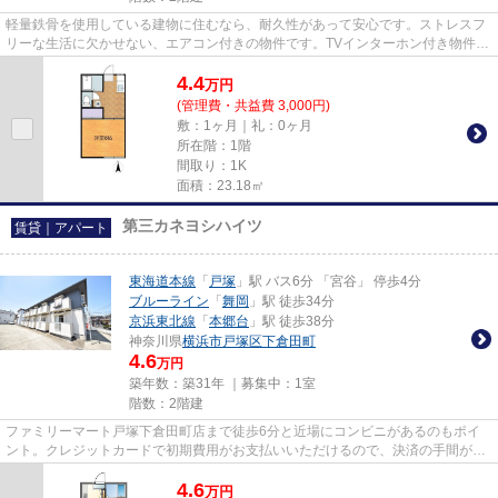
軽量鉄骨を使用している建物に住むなら、耐久性があって安心です。ストレスフ
リーな生活に欠かせない、エアコン付きの物件です。TVインターホン付き物件な
ら、急な来訪者の対応も快適...
4.4
万
円
(管理費・共益費 3,000円)
敷：1ヶ月｜礼：0ヶ月
所在階：1階
間取り：1K
面積：23.18㎡
第三カネヨシハイツ
賃貸｜アパート
東海道本線
「
戸塚
」駅 バス6分 「宮谷」 停歩4分
ブルーライン
「
舞岡
」駅 徒歩34分
京浜東北線
「
本郷台
」駅 徒歩38分
神奈川県
横浜市戸塚区
下倉田町
4.6
万円
築年数：築31年 ｜募集中：
1室
階数：2階建
ファミリーマート戸塚下倉田町店まで徒歩6分と近場にコンビニがあるのもポイ
ント。クレジットカードで初期費用がお支払いいただけるので、決済の手間が軽
減できます。こちらの物件は陽...
4.6
万
円