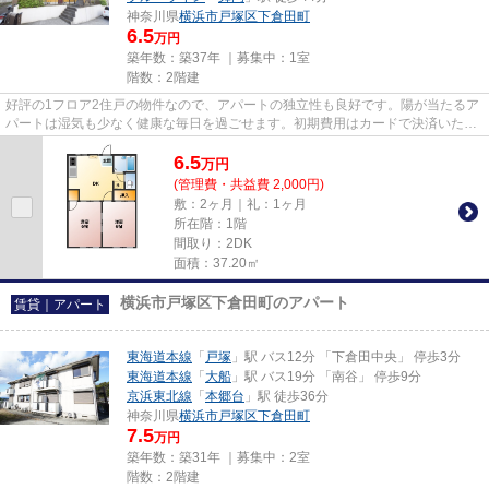
神奈川県
横浜市戸塚区
下倉田町
6.5
万円
築年数：築37年 ｜募集中：
1室
階数：2階建
好評の1フロア2住戸の物件なので、アパートの独立性も良好です。陽が当たるア
パートは湿気も少なく健康な毎日を過ごせます。初期費用はカードで決済いただ
けます。こちらの物件はアパ...
6.5
万
円
(管理費・共益費 2,000円)
敷：2ヶ月｜礼：1ヶ月
所在階：1階
間取り：2DK
面積：37.20㎡
横浜市戸塚区下倉田町のアパート
賃貸｜アパート
東海道本線
「
戸塚
」駅 バス12分 「下倉田中央」 停歩3分
東海道本線
「
大船
」駅 バス19分 「南谷」 停歩9分
京浜東北線
「
本郷台
」駅 徒歩36分
神奈川県
横浜市戸塚区
下倉田町
7.5
万円
築年数：築31年 ｜募集中：
2室
階数：2階建