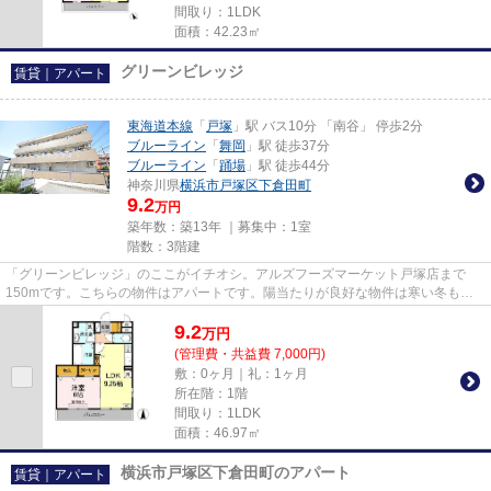
間取り：1LDK
面積：42.23㎡
グリーンビレッジ
賃貸｜アパート
東海道本線
「
戸塚
」駅 バス10分 「南谷」 停歩2分
ブルーライン
「
舞岡
」駅 徒歩37分
ブルーライン
「
踊場
」駅 徒歩44分
神奈川県
横浜市戸塚区
下倉田町
9.2
万円
築年数：築13年 ｜募集中：
1室
階数：3階建
「グリーンビレッジ」のここがイチオシ。アルズフーズマーケット戸塚店まで
150mです。こちらの物件はアパートです。陽当たりが良好な物件は寒い冬も暖
かく過ごす事ができます。横浜市...
9.2
万
円
(管理費・共益費 7,000円)
敷：0ヶ月｜礼：1ヶ月
所在階：1階
間取り：1LDK
面積：46.97㎡
横浜市戸塚区下倉田町のアパート
賃貸｜アパート