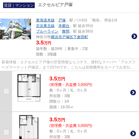
エクセルピア戸塚
賃貸｜マンション
東海道本線
「
戸塚
」駅 バス6分 「南谷」 停歩1分
京浜東北線
「
本郷台
」駅 徒歩35分
ブルーライン
「
舞岡
」駅 徒歩38分
神奈川県
横浜市戸塚区
下倉田町
3.5
万円
築年数：築39年 ｜募集中：
2室
階数：3階建
新着情報：エクセルピア戸塚の空室情報ならコチラ。便利なスーパー「アルズフ
ーズマーケット戸塚店」まで207mです。こちらは初期費用をカードでお支払い
いただける物件なので、支払い...
3.5
万
円
(管理費・共益費 3,000円)
敷：0ヶ月｜礼：0ヶ月
所在階：3階
間取り：1R
面積：18.00㎡
3.5
万
円
(管理費・共益費 3,000円)
敷：0ヶ月｜礼：0ヶ月
所在階：3階