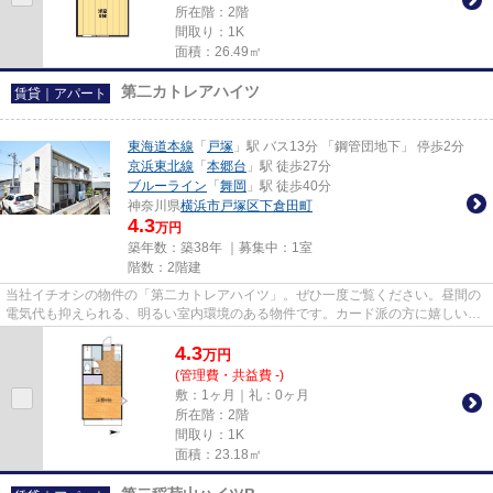
所在階：2階
間取り：1K
面積：26.49㎡
第二カトレアハイツ
賃貸｜アパート
東海道本線
「
戸塚
」駅 バス13分 「鋼管団地下」 停歩2分
京浜東北線
「
本郷台
」駅 徒歩27分
ブルーライン
「
舞岡
」駅 徒歩40分
神奈川県
横浜市戸塚区
下倉田町
4.3
万円
築年数：築38年 ｜募集中：
1室
階数：2階建
当社イチオシの物件の「第二カトレアハイツ」。ぜひ一度ご覧ください。昼間の
電気代も抑えられる、明るい室内環境のある物件です。カード派の方に嬉しい。
初期費用のカード決済が可能...
4.3
万
円
(管理費・共益費 -)
敷：1ヶ月｜礼：0ヶ月
所在階：2階
間取り：1K
面積：23.18㎡