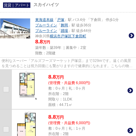
スカイハイツ
賃貸｜アパート
東海道本線
「
戸塚
」駅 バス4分 「下倉田」 停歩1分
ブルーライン
「
舞岡
」駅 徒歩36分
ブルーライン
「
踊場
」駅 徒歩44分
神奈川県
横浜市戸塚区
下倉田町
8.8
万円
築年数：築39年 ｜募集中：
2室
階数：2階建
便利なスーパー「アルズフーズマーケット戸塚店」まで329mです。遠くの風景
を見つめることは視力回復にも繋がりますので健康的になれます。こちらの物件
はアパートです。こちらの物件...
8.8
万
円
(管理費・共益費 6,000円)
敷：0ヶ月｜礼：0ヶ月
所在階：2階
間取り：1LDK
面積：44.71㎡
8.8
万
円
(管理費・共益費 6,000円)
敷：0ヶ月｜礼：1ヶ月
所在階：2階