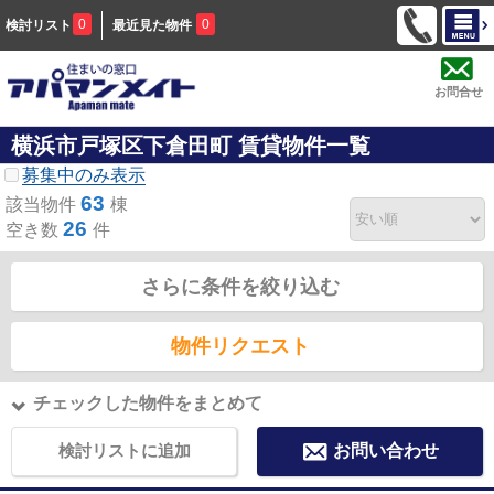
0
0
検討リスト
最近見た物件
お問合せ
横浜市戸塚区下倉田町 賃貸物件一覧
募集中のみ表示
63
該当物件
棟
26
空き数
件
さらに条件を絞り込む
物件リクエスト
チェックした物件をまとめて
検討リストに追加
お問い合わせ