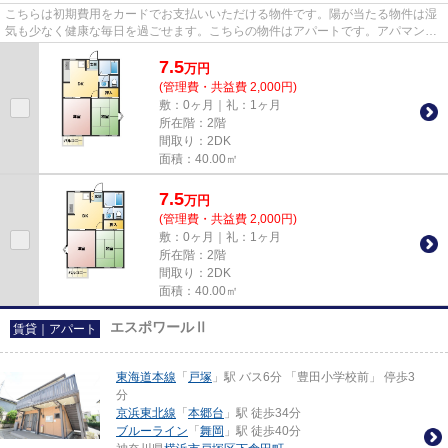
こちらは初期費用をカードでお支払いいただける物件です。陽が当たる物件は湿
気も少なく健康な毎日を過ごせます。こちらの物件はアパートです。アパマンメ
イトは賃貸物件を豊富に取り...
7.5
万
円
(管理費・共益費 2,000円)
敷：0ヶ月｜礼：1ヶ月
所在階：2階
間取り：2DK
面積：40.00㎡
7.5
万
円
(管理費・共益費 2,000円)
敷：0ヶ月｜礼：1ヶ月
所在階：2階
間取り：2DK
面積：40.00㎡
エスポワールⅡ
賃貸｜アパート
東海道本線
「
戸塚
」駅 バス6分 「豊田小学校前」 停歩3
分
京浜東北線
「
本郷台
」駅 徒歩34分
ブルーライン
「
舞岡
」駅 徒歩40分