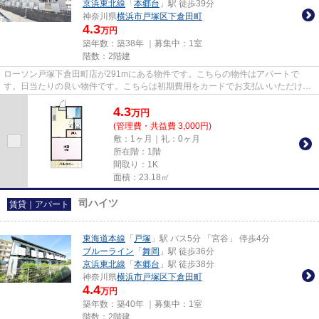
京浜東北線
「
本郷台
」駅 徒歩39分
神奈川県
横浜市戸塚区
下倉田町
4.3
万円
築年数：築38年 ｜募集中：
1室
階数：2階建
ローソン戸塚下倉田町店が291mにある物件です。こちらの物件はアパートで
す。日当たりの良い物件です。こちらは初期費用をカードでお支払いいただける
物件なので、支払い手続きの手間...
4.3
万
円
(管理費・共益費 3,000円)
敷：1ヶ月｜礼：0ヶ月
所在階：1階
間取り：1K
面積：23.18㎡
司ハイツ
賃貸｜アパート
東海道本線
「
戸塚
」駅 バス5分 「宮谷」 停歩4分
ブルーライン
「
舞岡
」駅 徒歩36分
京浜東北線
「
本郷台
」駅 徒歩38分
神奈川県
横浜市戸塚区
下倉田町
4.4
万円
築年数：築40年 ｜募集中：
1室
階数：2階建