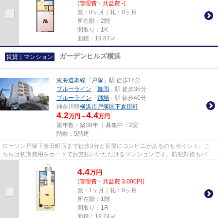
(管理費・共益費 -)
敷：0ヶ月｜礼：0ヶ月
所在階：2階
間取り：1K
面積：19.87㎡
ガーデンヒルズ横浜
賃貸｜マンション
東海道本線
「
戸塚
」駅 徒歩18分
ブルーライン
「
舞岡
」駅 徒歩35分
ブルーライン
「
踊場
」駅 徒歩40分
神奈川県
横浜市戸塚区
下倉田町
4.2
4.4
万円～
万円
築年数：築38年 ｜募集中：
2室
階数：5階建
ローソン戸塚下倉田町店まで徒歩3分と近場にコンビニがあるのもポイント。こ
ちらは初期費用をカードでお支払いいただけるマンションです。防犯対策もバッ
チリなマンションタイプの物件...
4.4
万
円
(管理費・共益費 3,000円)
敷：1ヶ月｜礼：0ヶ月
所在階：1階
間取り：1R
面積：18.24㎡