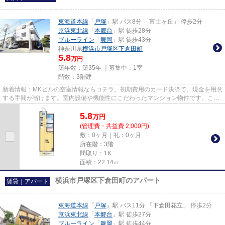
東海道本線
「
戸塚
」駅 バス8分 「富士ヶ丘」 停歩2分
京浜東北線
「
本郷台
」駅 徒歩28分
ブルーライン
「
舞岡
」駅 徒歩43分
神奈川県
横浜市戸塚区
下倉田町
5.8
万円
築年数：築35年 ｜募集中：
1室
階数：3階建
新着情報：MKビルの空室情報ならコチラ。初期費用のカード決済で、現金を用意
する手間が省けます。室内設備や機能性にこだわったマンション物件です。こだ
わりたい条件などがあれば、0...
5.8
万
円
(管理費・共益費 2,000円)
敷：0ヶ月｜礼：0ヶ月
所在階：3階
間取り：1K
面積：22.14㎡
横浜市戸塚区下倉田町のアパート
賃貸｜アパート
東海道本線
「
戸塚
」駅 バス11分 「下倉田花立」 停歩2分
京浜東北線
「
本郷台
」駅 徒歩27分
ブルーライン
「
舞岡
」駅 徒歩44分