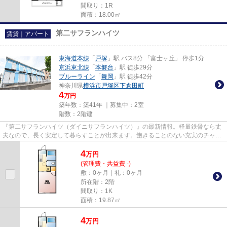
間取り：1R
面積：18.00㎡
第二サフランハイツ
賃貸｜アパート
東海道本線
「
戸塚
」駅 バス8分 「富士ヶ丘」 停歩1分
京浜東北線
「
本郷台
」駅 徒歩29分
ブルーライン
「
舞岡
」駅 徒歩42分
神奈川県
横浜市戸塚区
下倉田町
4
万円
築年数：築41年 ｜募集中：
2室
階数：2階建
『第二サフランハイツ（ダイニサフランハイツ）』の最新情報。軽量鉄骨なら丈
夫なので、長く安定して暮らすことが出来ます。飽きることのない充実のチャン
ネル数が魅力のCATV対応物件...
4
万
円
(管理費・共益費 -)
敷：0ヶ月｜礼：0ヶ月
所在階：2階
間取り：1K
面積：19.87㎡
4
万
円