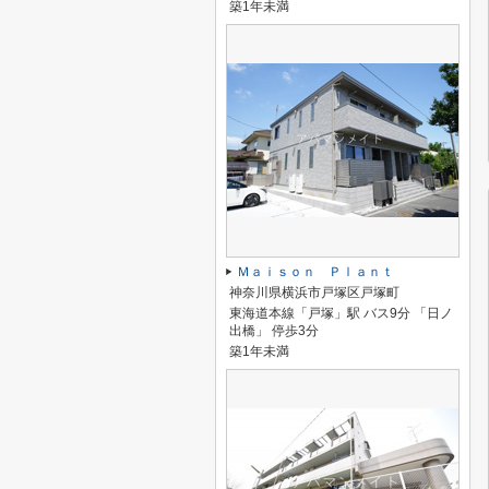
築1年未満
Ｍａｉｓｏｎ Ｐｌａｎｔ
神奈川県横浜市戸塚区戸塚町
東海道本線「戸塚」駅 バス9分 「日ノ
出橋」 停歩3分
築1年未満