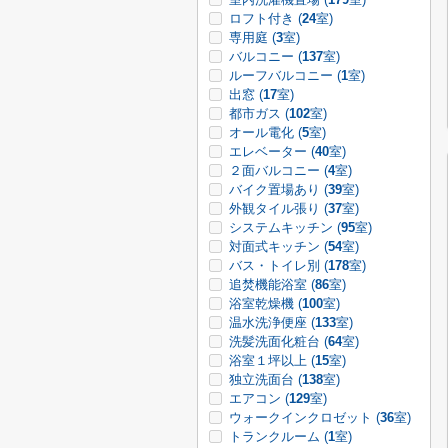
ロフト付き (
24
室)
専用庭 (
3
室)
バルコニー (
137
室)
ルーフバルコニー (
1
室)
出窓 (
17
室)
都市ガス (
102
室)
オール電化 (
5
室)
エレベーター (
40
室)
２面バルコニー (
4
室)
バイク置場あり (
39
室)
外観タイル張り (
37
室)
システムキッチン (
95
室)
対面式キッチン (
54
室)
バス・トイレ別 (
178
室)
追焚機能浴室 (
86
室)
浴室乾燥機 (
100
室)
温水洗浄便座 (
133
室)
洗髪洗面化粧台 (
64
室)
浴室１坪以上 (
15
室)
独立洗面台 (
138
室)
エアコン (
129
室)
ウォークインクロゼット (
36
室)
トランクルーム (
1
室)