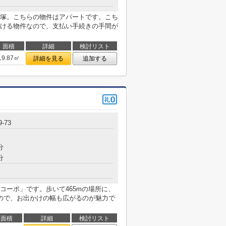
塚。こちらの物件はアパートです。こち
ける物件なので、支払い手続きの手間が
面積
詳細
検討リスト
19.87㎡
詳細を見る
追加する
9-73
分
分
コーポ」です。歩いて465mの場所に、
ので、お出かけの幅も広がるのが魅力で
面積
詳細
検討リスト