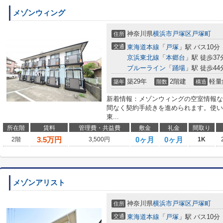
メゾンウィング
神奈川県
横浜市戸塚区
戸塚町
住所
交通
東海道本線
「
戸塚
」駅 バス10分
京浜東北線
「
本郷台
」駅 徒歩37
ブルーライン
「
踊場
」駅 徒歩44
築29年
2階建
軽量
築年
階数
構造
新着情報：メゾンウィングの空室情報な
間なく契約手続きを進められます。使い
東...
所在階
賃料
管理費・共益費
敷金
礼金
間取り
3.5
万円
0ヶ月
0ヶ月
2階
3,500円
1K
メゾンアリスト
神奈川県
横浜市戸塚区
戸塚町
住所
交通
東海道本線
「
戸塚
」駅 バス10分