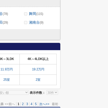
谷
舞岡
(78)
(115)
田
湘南台
(29)
(9)
3K～3LDK
4K～4LDK以上
11.9万円
19.2万円
25室
2室
表示件数：
表示
<<前へ
1
2
3
4
5
次へ>>
最初