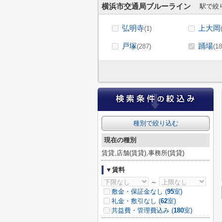
横浜市交通局ブルーライン
駅で絞
弘明寺
上大岡
(1)
戸塚
踊場
(287)
(18
種別で絞り込む
現在の種別
賃貸,店舗(賃貸),事務所(賃貸)
▼賃料
～
敷金・保証金なし (
95
室)
礼金・敷引なし (
62
室)
共益費・管理費込み (
180
室)