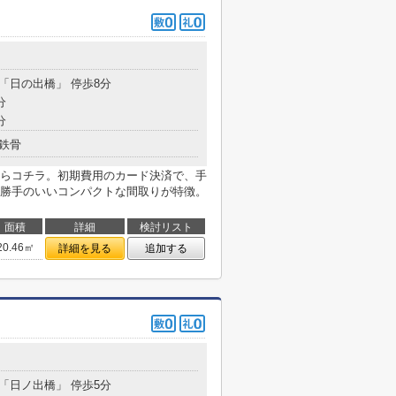
 「日の出橋」 停歩8分
分
分
鉄骨
らコチラ。初期費用のカード決済で、手
勝手のいいコンパクトな間取りが特徴。
面積
詳細
検討リスト
20.46㎡
詳細を見る
追加する
 「日ノ出橋」 停歩5分