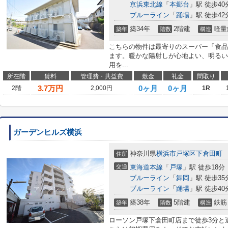
京浜東北線
「
本郷台
」駅 徒歩40
ブルーライン
「
踊場
」駅 徒歩42
築34年
2階建
軽量
築年
階数
構造
こちらの物件は最寄りのスーパー「食品
ます。暖かな陽射しが心地よい、明るい
用を...
所在階
賃料
管理費・共益費
敷金
礼金
間取り
3.7
万円
0ヶ月
0ヶ月
2階
2,000円
1R
ガーデンヒルズ横浜
神奈川県
横浜市戸塚区
下倉田町
住所
交通
東海道本線
「
戸塚
」駅 徒歩18分
ブルーライン
「
舞岡
」駅 徒歩35
ブルーライン
「
踊場
」駅 徒歩40
築38年
5階建
鉄筋
築年
階数
構造
ローソン戸塚下倉田町店まで徒歩3分と