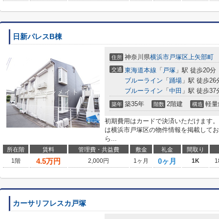
日新パレスB棟
神奈川県
横浜市戸塚区
上矢部町
住所
交通
東海道本線
「
戸塚
」駅 徒歩20分
ブルーライン
「
踊場
」駅 徒歩26
ブルーライン
「
中田
」駅 徒歩37
築35年
2階建
軽量
築年
階数
構造
初期費用はカードで決済いただけます。
は横浜市戸塚区の物件情報を掲載してお
ら...
所在階
賃料
管理費・共益費
敷金
礼金
間取り
4.5
万円
0ヶ月
1階
2,000円
1ヶ月
1K
1
カーサリフレスカ戸塚