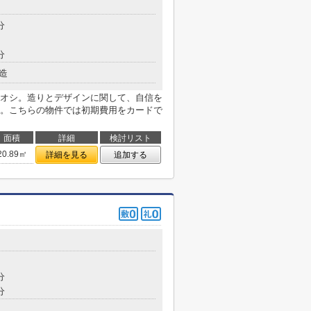
目
分
分
造
オシ。造りとデザインに関して、自信を
。こちらの物件では初期費用をカードで
面積
詳細
検討リスト
20.89㎡
詳細を見る
追加する
分
分