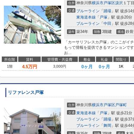
神奈川県
横浜市戸塚区
汲沢
１丁
住所
交通
ブルーライン
「
踊場
」駅 徒歩14
東海道本線
「
戸塚
」駅 徒歩20分
ブルーライン
「
中田
」駅 徒歩28
築34年
3階建
鉄骨
築年
階数
構造
「カーサリフレスカ戸塚」のここがイチ
もって情報を提供できるマンションです
お...
所在階
賃料
管理費・共益費
敷金
礼金
間取り
4.5
万円
0ヶ月
0ヶ月
1階
3,000円
1K
リファレンス戸塚
神奈川県
横浜市戸塚区
戸塚町
住所
交通
東海道本線
「
戸塚
」駅 徒歩21分
ブルーライン
「
踊場
」駅 徒歩37
ブルーライン
「
舞岡
」駅 徒歩44
築35年
2階建
木造
築年
階数
構造