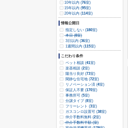
10年以内 (
76
室)
15年以内 (
95
室)
20年以内 (
114
室)
情報公開日
指定しない (
180
室)
本日 (
0
室)
3日以内 (
36
室)
1週間以内 (
115
室)
こだわり条件
ペット相談 (
41
室)
楽器相談 (
2
室)
陽当り良好 (
73
室)
閑静な住宅地 (
72
室)
リノベーション済 (
4
室)
保証人不要 (
170
室)
事務所可 (
5
室)
分譲タイプ (
8
室)
フリーレント (
3
室)
ガスコンロ設置可 (
38
室)
仲介手数料無料 (
2
室)
仲介手数料半額 (
室)
室内洗濯機置場 (
179
室)