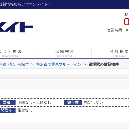
賃貸情報ならアパマンメイトへ
営業時間：A
)路線・駅から探す
>
横浜市交通局ブルーライン
>
踊場駅の賃貸物件
面積
下限なし～上限なし
築年数
指定しない
間取り
指定なし