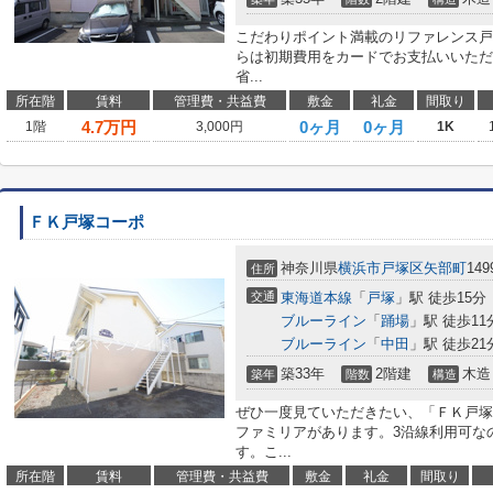
こだわりポイント満載のリファレンス戸
らは初期費用をカードでお支払いいただ
省...
所在階
賃料
管理費・共益費
敷金
礼金
間取り
4.7
万円
0ヶ月
0ヶ月
1階
3,000円
1K
ＦＫ戸塚コーポ
神奈川県
横浜市戸塚区
矢部町
149
住所
交通
東海道本線
「
戸塚
」駅 徒歩15分
ブルーライン
「
踊場
」駅 徒歩11
ブルーライン
「
中田
」駅 徒歩21
築33年
2階建
木造
築年
階数
構造
ぜひ一度見ていただきたい、「ＦＫ戸塚
ファミリアがあります。3沿線利用可な
す。こ...
所在階
賃料
管理費・共益費
敷金
礼金
間取り