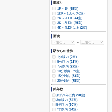
間取り
1R～1K (
69
室)
1DK～1LDK (
40
室)
2K～2LDK (
44
室)
3K～3LDK (
25
室)
4K～4LDK以上 (
2
室)
面積
～
駅からの徒歩
1分以内 (
2
室)
5分以内 (
21
室)
7分以内 (
27
室)
10分以内 (
35
室)
15分以内 (
53
室)
20分以内 (
75
室)
築年数
新築/1年以内 (
50
室)
3年以内 (
54
室)
5年以内 (
60
室)
7年以内 (
64
室)