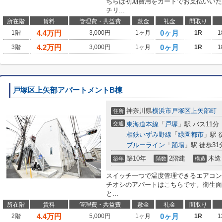
ちらは初期費用をカードでお支払いいた
チリ...
所在階
賃料
管理費・共益費
敷金
礼金
間取り
4.4
万円
0ヶ月
1階
3,000円
1ヶ月
1R
1
4.2
万円
0ヶ月
3階
3,000円
1ヶ月
1R
1
戸塚区上矢部アパートメントB棟
神奈川県
横浜市戸塚区
上矢部町
住所
交通
東海道本線
「
戸塚
」駅 バス11分
相鉄いずみ野線
「
緑園都市
」駅 
ブルーライン
「
踊場
」駅 徒歩31
築10年
2階建
木造
築年
階数
構造
スイッチ一つで温度管理できるエアコン
チオシのアパートはこちらです。衛生面
と...
所在階
賃料
管理費・共益費
敷金
礼金
間取り
4.4
万円
0ヶ月
2階
5,000円
1ヶ月
1R
1