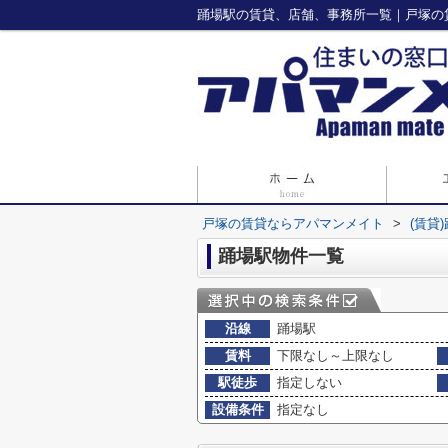
踊場駅の賃貸、店舗、事務所一覧｜戸塚の
戸塚の賃貸ならアパマンメイト
>
(賃貸
踊場駅物件一覧
沿線
踊場駅
賃料
下限なし～上限なし
駅徒歩
指定しない
設備条件
指定なし