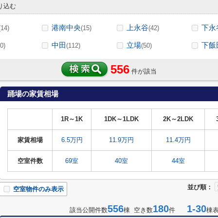
り込む
港南中央
上永谷
下永
(14)
(15)
(42)
中田
立場
下飯
0)
(112)
(50)
556
件が該当
踊場の家賃相場
1R～1K
1DK～1LDK
2K～2LDK
家賃相場
6.5万円
11.9万円
11.4万円
空室件数
69室
40室
44室
並び順：
空室物件のみ表示
556
180
1-30
該当公開件数
棟 空き数
件
棟