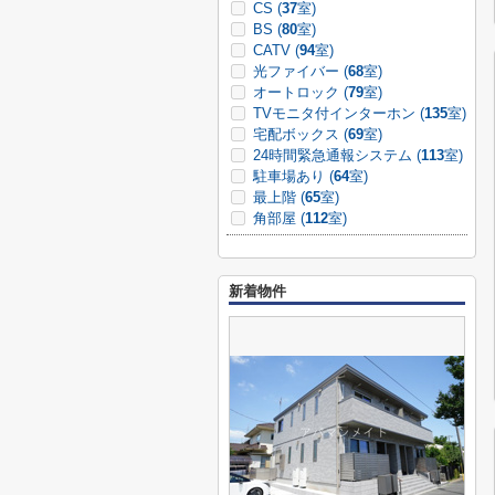
CS (
37
室)
BS (
80
室)
CATV (
94
室)
光ファイバー (
68
室)
オートロック (
79
室)
TVモニタ付インターホン (
135
室)
宅配ボックス (
69
室)
24時間緊急通報システム (
113
室)
駐車場あり (
64
室)
最上階 (
65
室)
角部屋 (
112
室)
新着物件