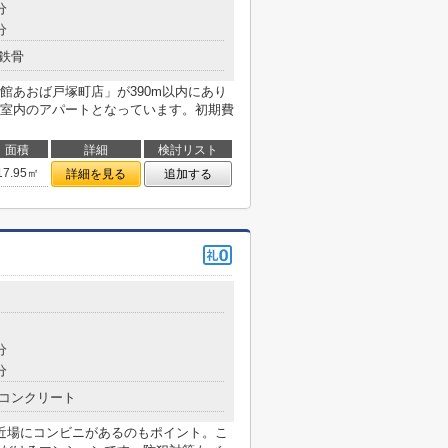
分
分
鉄骨
館あおば戸塚町店」が390m以内にあり
室内のアパートとなっています。初期費
面積
詳細
検討リスト
17.95㎡
詳細を見る
追加する
分
分
コンクリート
近場にコンビニがあるのもポイント。こ