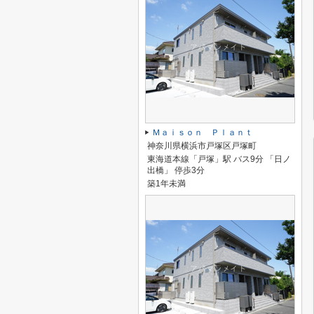
Ｍａｉｓｏｎ Ｐｌａｎｔ
神奈川県横浜市戸塚区戸塚町
東海道本線「戸塚」駅 バス9分 「日ノ
出橋」 停歩3分
築1年未満