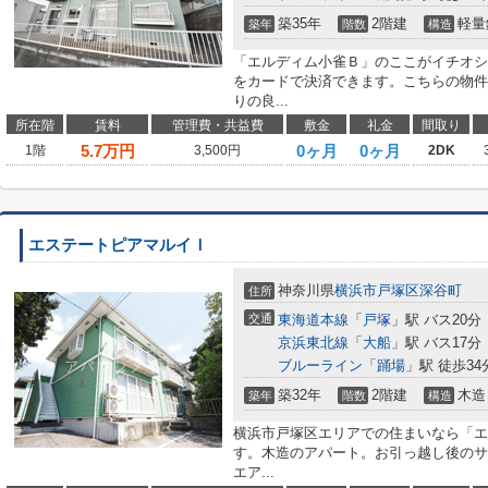
築35年
2階建
軽量
築年
階数
構造
「エルディム小雀Ｂ」のここがイチオシ
をカードで決済できます。こちらの物件
りの良...
所在階
賃料
管理費・共益費
敷金
礼金
間取り
5.7
万円
0ヶ月
0ヶ月
1階
3,500円
2DK
エステートピアマルイＩ
神奈川県
横浜市戸塚区
深谷町
住所
交通
東海道本線
「
戸塚
」駅 バス20分
京浜東北線
「
大船
」駅 バス17分
ブルーライン
「
踊場
」駅 徒歩34
築32年
2階建
木造
築年
階数
構造
横浜市戸塚区エリアでの住まいなら「エ
す。木造のアパート。お引っ越し後のサ
エア...