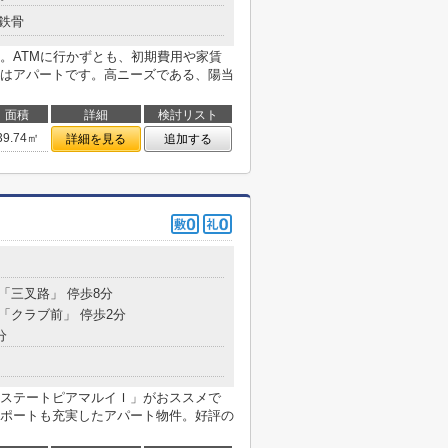
鉄骨
。ATMに行かずとも、初期費用や家賃
はアパートです。高ニーズである、陽当
面積
詳細
検討リスト
39.74㎡
詳細を見る
追加する
 「三叉路」 停歩8分
 「クラブ前」 停歩2分
分
ステートピアマルイＩ」がおススメで
ポートも充実したアパート物件。好評の