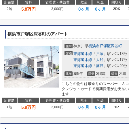
所在階
賃料
管理費・共益費
敷金
礼金
間取り
5.8
万円
0ヶ月
0ヶ月
2階
3,000円
2DK
横浜市戸塚区深谷町のアパート
神奈川県
横浜市戸塚区
深谷町
住所
交通
東海道本線
「
戸塚
」駅 バス13分
東海道本線
「
大船
」駅 バス17分
東海道本線
「
藤沢
」駅 バス20分
築8年
2階建
木造
築年
階数
構造
こちらの物件は最寄りのスーパー「Ａコ
クレジットカードで初期費用がお支払い
ます...
所在階
賃料
管理費・共益費
敷金
礼金
間取り
5.9
万円
0ヶ月
0ヶ月
1階
3,000円
1R