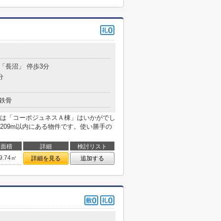
 「長沼」 停歩3分
分
鉄骨
は「コーポジュネスＡ棟」はいかがでし
209m以内にある物件です。使い勝手の
面積
詳細
検討リスト
9.74㎡
詳細を見る
追加する