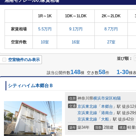
湘南モノレールの家賃相場
1R～1K
1DK～1LDK
2K～2LDK
家賃相場
5.5万円
9.1万円
8.7万円
空室件数
10室
16室
27室
並び順：
空室物件のみ表示
148
58
1-30
該当公開件数
棟 空き数
件
棟
シティハイム本郷台Ｂ
神奈川県
横浜市栄区
柏陽
住所
交通
京浜東北線
「
本郷台
」駅 徒歩12
京浜東北線
「
港南台
」駅 徒歩29
京浜東北線
「
大船
」駅 徒歩42分
築34年
2階建
軽量
築年
階数
構造