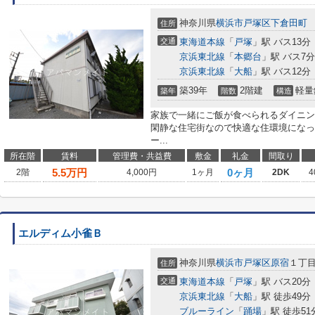
神奈川県
横浜市戸塚区
下倉田町
住所
交通
東海道本線
「
戸塚
」駅 バス13分
京浜東北線
「
本郷台
」駅 バス7
京浜東北線
「
大船
」駅 バス12分
築39年
2階建
軽量
築年
階数
構造
家族で一緒にご飯が食べられるダイニン
閑静な住宅街なので快適な住環境になっ
ー...
所在階
賃料
管理費・共益費
敷金
礼金
間取り
5.5
万円
0ヶ月
2階
4,000円
1ヶ月
2DK
4
エルディム小雀Ｂ
神奈川県
横浜市戸塚区
原宿
１丁
住所
交通
東海道本線
「
戸塚
」駅 バス20分
京浜東北線
「
大船
」駅 徒歩49分
ブルーライン
「
踊場
」駅 徒歩51