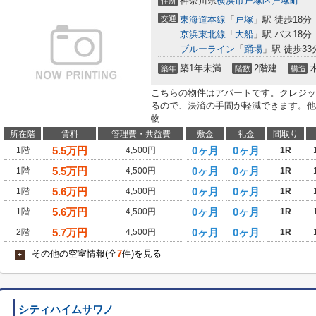
神奈川県
横浜市戸塚区
戸塚町
住所
交通
東海道本線
「
戸塚
」駅 徒歩18分
京浜東北線
「
大船
」駅 バス18分
ブルーライン
「
踊場
」駅 徒歩33
築1年未満
2階建
築年
階数
構造
こちらの物件はアパートです。クレジッ
るので、決済の手間が軽減できます。他
物...
所在階
賃料
管理費・共益費
敷金
礼金
間取り
5.5
万円
0ヶ月
0ヶ月
1階
4,500円
1R
5.5
万円
0ヶ月
0ヶ月
1階
4,500円
1R
5.6
万円
0ヶ月
0ヶ月
1階
4,500円
1R
5.6
万円
0ヶ月
0ヶ月
1階
4,500円
1R
5.7
万円
0ヶ月
0ヶ月
2階
4,500円
1R
その他の空室情報(全
7
件)を見る
+
シティハイムサワノ