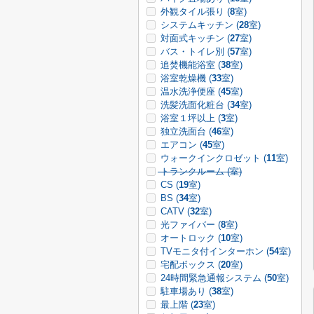
外観タイル張り (
8
室)
システムキッチン (
28
室)
対面式キッチン (
27
室)
バス・トイレ別 (
57
室)
追焚機能浴室 (
38
室)
浴室乾燥機 (
33
室)
温水洗浄便座 (
45
室)
洗髪洗面化粧台 (
34
室)
浴室１坪以上 (
3
室)
独立洗面台 (
46
室)
エアコン (
45
室)
ウォークインクロゼット (
11
室)
トランクルーム (
室)
CS (
19
室)
BS (
34
室)
CATV (
32
室)
光ファイバー (
8
室)
オートロック (
10
室)
TVモニタ付インターホン (
54
室)
宅配ボックス (
20
室)
24時間緊急通報システム (
50
室)
駐車場あり (
38
室)
最上階 (
23
室)