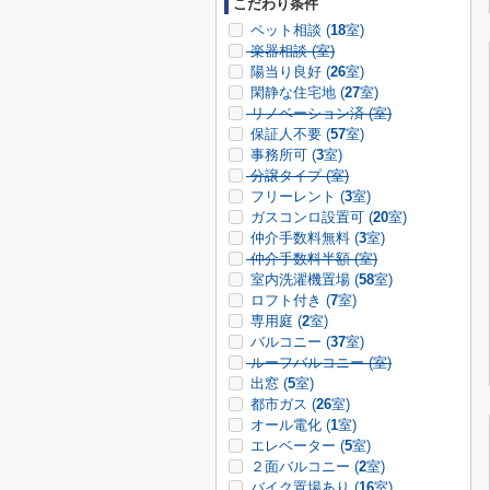
こだわり条件
ペット相談 (
18
室)
楽器相談 (
室)
陽当り良好 (
26
室)
閑静な住宅地 (
27
室)
リノベーション済 (
室)
保証人不要 (
57
室)
事務所可 (
3
室)
分譲タイプ (
室)
フリーレント (
3
室)
ガスコンロ設置可 (
20
室)
仲介手数料無料 (
3
室)
仲介手数料半額 (
室)
室内洗濯機置場 (
58
室)
ロフト付き (
7
室)
専用庭 (
2
室)
バルコニー (
37
室)
ルーフバルコニー (
室)
出窓 (
5
室)
都市ガス (
26
室)
オール電化 (
1
室)
エレベーター (
5
室)
２面バルコニー (
2
室)
バイク置場あり (
16
室)