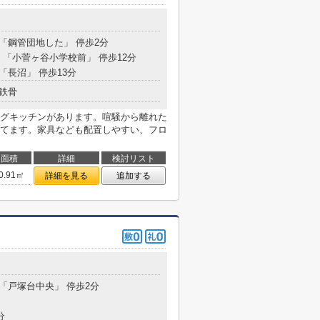
 「鋼管団地した」 停歩2分
分 「小菅ヶ谷小学校前」 停歩12分
 「長沼」 停歩13分
鉄骨
グキッチンがあります。喧騒から離れた
てます。家具なども配置しやすい、フロ
面積
詳細
検討リスト
0.91㎡
詳細を見る
追加する
目
 「戸塚台中央」 停歩2分
分