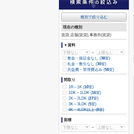
種別で絞り込む
現在の種別
賃貸,店舗(賃貸),事務所(賃貸)
▼賃料
～
敷金・保証金なし (
38
室)
礼金・敷引なし (
30
室)
共益費・管理費込み (
58
室)
間取り
1R～1K (
10
室)
1DK～1LDK (
16
室)
2K～2LDK (
27
室)
3K～3LDK (
5
室)
4K～4LDK以上 (
0
室)
面積
～