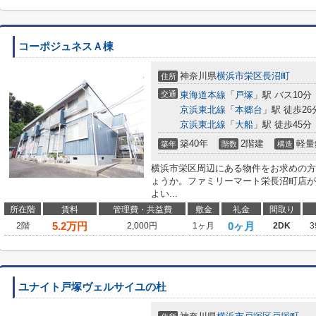
コーポジュネスＡ棟
神奈川県
横浜市栄区
長沼町
住所
交通
東海道本線
「
戸塚
」駅 バス10分
京浜東北線
「
本郷台
」駅 徒歩26
京浜東北線
「
大船
」駅 徒歩45分
築40年
2階建
軽量
築年
階数
構造
横浜市栄区周辺にある物件をお求めの方
ょうか。ファミリーマート栄長沼町店が
よい...
所在階
賃料
管理費・共益費
敷金
礼金
間取り
5.2
万円
0ヶ月
2階
2,000円
1ヶ月
2DK
3
ユナイト戸塚ヴェルサイユの杜