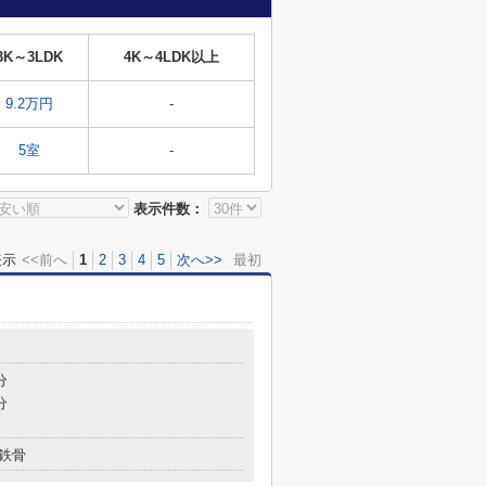
3K～3LDK
4K～4LDK以上
9.2万円
-
5室
-
表示件数：
表示
<<前へ
1
2
3
4
5
次へ>>
最初
分
分
鉄骨