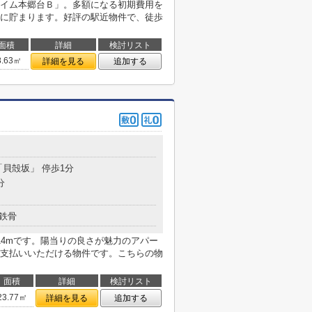
イム本郷台Ｂ」。多額になる初期費用を
に貯まります。好評の駅近物件で、徒歩
面積
詳細
検討リスト
8.63㎡
詳細を見る
追加する
「貝殻坂」 停歩1分
分
鉄骨
14mです。陽当りの良さが魅力のアパー
支払いいただける物件です。こちらの物
面積
詳細
検討リスト
23.77㎡
詳細を見る
追加する