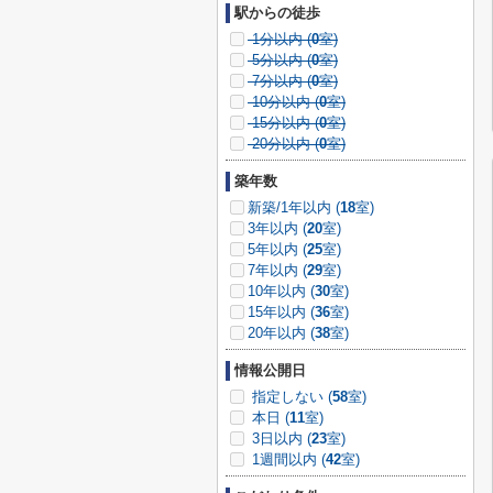
駅からの徒歩
1分以内 (
0
室)
5分以内 (
0
室)
7分以内 (
0
室)
10分以内 (
0
室)
15分以内 (
0
室)
20分以内 (
0
室)
築年数
新築/1年以内 (
18
室)
3年以内 (
20
室)
5年以内 (
25
室)
7年以内 (
29
室)
10年以内 (
30
室)
15年以内 (
36
室)
20年以内 (
38
室)
情報公開日
指定しない (
58
室)
本日 (
11
室)
3日以内 (
23
室)
1週間以内 (
42
室)