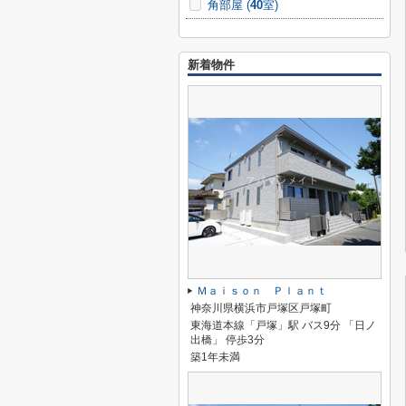
角部屋 (
40
室)
新着物件
Ｍａｉｓｏｎ Ｐｌａｎｔ
神奈川県横浜市戸塚区戸塚町
東海道本線「戸塚」駅 バス9分 「日ノ
出橋」 停歩3分
築1年未満