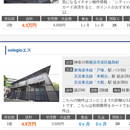
気になるイチオシ物件情報：「シティハ
カード決済すると、ポイントがおすすめ
12...
所在階
賃料
管理費・共益費
敷金
礼金
間取り
4.3
万円
2階
4,000円
1ヶ月
1ヶ月
1K
1
solegioエス
神奈川県
横浜市栄区
飯島町
住所
交通
東海道本線
「
戸塚
」駅 バス9分 
京浜東北線
「
本郷台
」駅 徒歩18
京浜東北線
「
大船
」駅 徒歩39分
築23年
2階建
軽量
築年
階数
構造
こちらの物件はコンビニまでの距離が1
トです。こちらは初期費用をカードでお
件は...
所在階
賃料
管理費・共益費
敷金
礼金
間取り
4.9
万円
0ヶ月
0ヶ月
1階
3,500円
1R