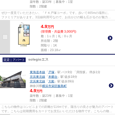
築年数：築33年 ｜募集中：
1室
階数：2階建
ぜひ一度見ていただきたい、「ＦＫ戸塚コーポ」です。歩いて465mの場所に、
ファミリアがあります。3沿線利用可なので、お出かけの幅も広がるのが魅力で
す。この物件は窓からの陽当りも...
4.9
万
円
(管理費・共益費 3,000円)
敷：1ヶ月｜礼：0ヶ月
所在階：2階
間取り：1K
面積：23.18㎡
solegioエス
賃貸｜アパート
東海道本線
「
戸塚
」駅 バス9分 「貝殻坂」 停歩1分
京浜東北線
「
本郷台
」駅 徒歩18分
京浜東北線
「
大船
」駅 徒歩39分
神奈川県
横浜市栄区
飯島町
4.9
万円
築年数：築23年 ｜募集中：
1室
階数：2階建
こちらの物件はコンビニまでの距離が114mです。陽当りの良さが魅力のアパート
です。こちらは初期費用をカードでお支払いいただける物件です。こちらの物件