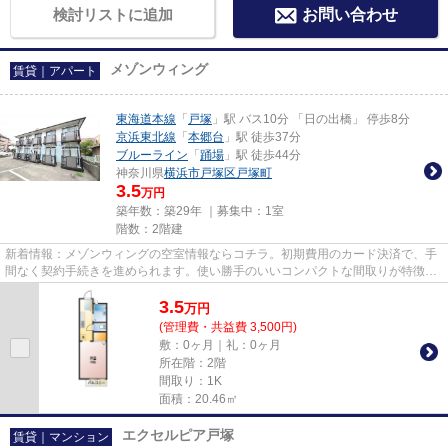
検討リストに追加
お問い合わせ
メゾンウィング
賃貸｜アパート
東海道本線
「
戸塚
」駅 バス10分 「日の出橋」 停歩8分
京浜東北線
「
本郷台
」駅 徒歩37分
ブルーライン
「
踊場
」駅 徒歩44分
神奈川県
横浜市戸塚区
戸塚町
3.5
万円
築年数：築29年 ｜募集中：
1室
階数：2階建
新着情報：メゾンウィングの空室情報ならコチラ。初期費用のカード決済で、手
間なく契約手続きを進められます。使い勝手のいいコンパクトな間取りが特徴。
東海道本線戸塚付近の物件情...
3.5
万
円
(管理費・共益費 3,500円)
敷：0ヶ月｜礼：0ヶ月
所在階：2階
間取り：1K
面積：20.46㎡
エクセルピア戸塚
賃貸｜マンション