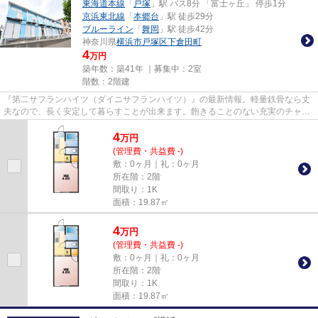
東海道本線
「
戸塚
」駅 バス8分 「富士ヶ丘」 停歩1分
京浜東北線
「
本郷台
」駅 徒歩29分
ブルーライン
「
舞岡
」駅 徒歩42分
神奈川県
横浜市戸塚区
下倉田町
4
万円
築年数：築41年 ｜募集中：
2室
階数：2階建
『第二サフランハイツ（ダイニサフランハイツ）』の最新情報。軽量鉄骨なら丈
夫なので、長く安定して暮らすことが出来ます。飽きることのない充実のチャン
ネル数が魅力のCATV対応物件...
4
万
円
(管理費・共益費 -)
敷：0ヶ月｜礼：0ヶ月
所在階：2階
間取り：1K
面積：19.87㎡
4
万
円
(管理費・共益費 -)
敷：0ヶ月｜礼：0ヶ月
所在階：2階
間取り：1K
面積：19.87㎡