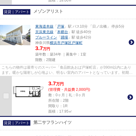
面積：18.00㎡
メゾンアリスト
賃貸｜アパート
東海道本線
「
戸塚
」駅 バス10分 「日ノ出橋」 停歩5分
京浜東北線
「
本郷台
」駅 徒歩40分
ブルーライン
「
踊場
」駅 徒歩42分
神奈川県
横浜市戸塚区
戸塚町
3.7
万円
築年数：築34年 ｜募集中：
1室
階数：2階建
こちらの物件は最寄りのスーパー「食品館あおば戸塚町店」が390m以内にあり
ます。暖かな陽射しが心地よい、明るい室内のアパートとなっています。初期費
用をカードでお支払いいただけ...
3.7
万
円
(管理費・共益費 2,000円)
敷：0ヶ月｜礼：0ヶ月
所在階：2階
間取り：1R
面積：17.95㎡
第二サフランハイツ
賃貸｜アパート