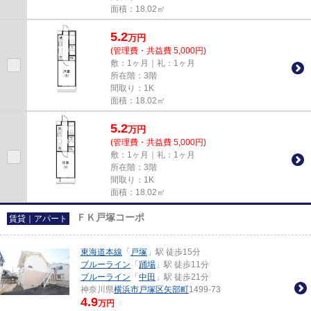
面積：18.02㎡
5.2
万
円
(管理費・共益費 5,000円)
敷：1ヶ月｜礼：1ヶ月
所在階：3階
間取り：1K
面積：18.02㎡
5.2
万
円
(管理費・共益費 5,000円)
敷：1ヶ月｜礼：1ヶ月
所在階：3階
間取り：1K
面積：18.02㎡
ＦＫ戸塚コーポ
賃貸｜アパート
東海道本線
「
戸塚
」駅 徒歩15分
ブルーライン
「
踊場
」駅 徒歩11分
ブルーライン
「
中田
」駅 徒歩21分
神奈川県
横浜市戸塚区
矢部町
1499-73
4.9
万円