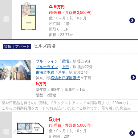
はアパートです。長年、東海...
4.9
万
円
(管理費・共益費 3,500円)
敷：0ヶ月｜礼：0ヶ月
所在階：1階
間取り：1R
面積：23.77㎡
ヒルズ踊場
賃貸｜アパート
ブルーライン
「
踊場
」駅 徒歩9分
ブルーライン
「
中田
」駅 徒歩22分
東海道本線
「
戸塚
」駅 徒歩27分
神奈川県
横浜市戸塚区
汲沢
８丁目
5
万円
築年数：築8年 ｜募集中：
1室
階数：2階建
薬や日用品を買うのに便利なドラッグストアスマイル踊場店まで、398mです。
こちらは初期費用をカードでお支払いいただける物件です。落ち着いた街並みが
魅力のアパートはこちらです。...
5
万
円
(管理費・共益費 5,000円)
敷：0ヶ月｜礼：0ヶ月
所在階：2階