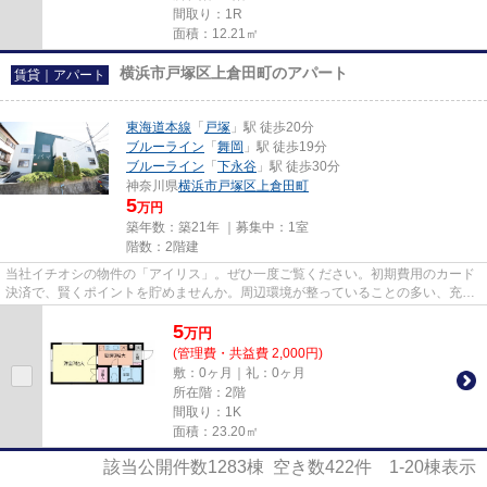
間取り：1R
面積：12.21㎡
横浜市戸塚区上倉田町のアパート
賃貸｜アパート
東海道本線
「
戸塚
」駅 徒歩20分
ブルーライン
「
舞岡
」駅 徒歩19分
ブルーライン
「
下永谷
」駅 徒歩30分
神奈川県
横浜市戸塚区
上倉田町
5
万円
築年数：築21年 ｜募集中：
1室
階数：2階建
当社イチオシの物件の「アイリス」。ぜひ一度ご覧ください。初期費用のカード
決済で、賢くポイントを貯めませんか。周辺環境が整っていることの多い、充実
のアパート物件。横浜市戸塚...
5
万
円
(管理費・共益費 2,000円)
敷：0ヶ月｜礼：0ヶ月
所在階：2階
間取り：1K
面積：23.20㎡
該当公開件数
1283
棟 空き数
422
件
1-20
棟表示