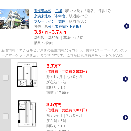
東海道本線
「
戸塚
」駅 バス6分 「南谷」 停歩1分
京浜東北線
「
本郷台
」駅 徒歩35分
ブルーライン
「
舞岡
」駅 徒歩38分
神奈川県
横浜市戸塚区
下倉田町
3.5
3.7
万円～
万円
築年数：築39年 ｜募集中：
2室
階数：3階建
新着情報：エクセルピア戸塚の空室情報ならコチラ。便利なスーパー「アルズフ
ーズマーケット戸塚店」まで207mです。こちらは初期費用をカードでお支払い
いただける物件なので、支払い...
3.7
万
円
(管理費・共益費 3,000円)
敷：1ヶ月｜礼：0ヶ月
所在階：2階
間取り：1R
面積：17.00㎡
3.5
万
円
(管理費・共益費 3,000円)
敷：0ヶ月｜礼：0ヶ月
所在階：3階
間取り：1R