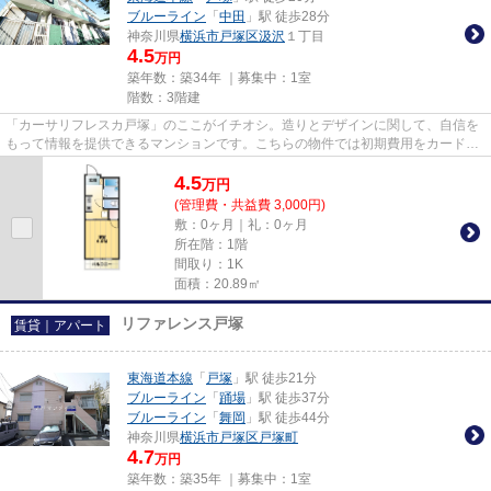
ブルーライン
「
中田
」駅 徒歩28分
神奈川県
横浜市戸塚区
汲沢
１丁目
4.5
万円
築年数：築34年 ｜募集中：
1室
階数：3階建
「カーサリフレスカ戸塚」のここがイチオシ。造りとデザインに関して、自信を
もって情報を提供できるマンションです。こちらの物件では初期費用をカードで
お支払いいただけます。ブル...
4.5
万
円
(管理費・共益費 3,000円)
敷：0ヶ月｜礼：0ヶ月
所在階：1階
間取り：1K
面積：20.89㎡
リファレンス戸塚
賃貸｜アパート
東海道本線
「
戸塚
」駅 徒歩21分
ブルーライン
「
踊場
」駅 徒歩37分
ブルーライン
「
舞岡
」駅 徒歩44分
神奈川県
横浜市戸塚区
戸塚町
4.7
万円
築年数：築35年 ｜募集中：
1室