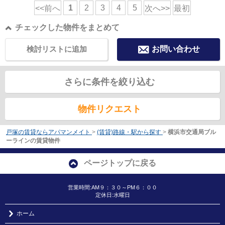
1
2
3
4
5
<<前へ
次へ>>
最初
チェックした物件をまとめて
検討リストに追加
お問い合わせ
さらに条件を絞り込む
物件リクエスト
戸塚の賃貸ならアパマンメイト
>
(賃貸)路線・駅から探す
>
横浜市交通局ブル
ーラインの賃貸物件
ページトップに戻る
営業時間:AM９：３０～PM６：００
定休日:水曜日
ホーム