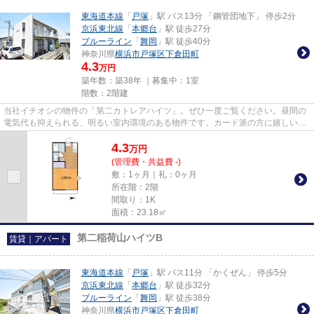
東海道本線
「
戸塚
」駅 バス13分 「鋼管団地下」 停歩2分
京浜東北線
「
本郷台
」駅 徒歩27分
ブルーライン
「
舞岡
」駅 徒歩40分
神奈川県
横浜市戸塚区
下倉田町
4.3
万円
築年数：築38年 ｜募集中：
1室
階数：2階建
当社イチオシの物件の「第二カトレアハイツ」。ぜひ一度ご覧ください。昼間の
電気代も抑えられる、明るい室内環境のある物件です。カード派の方に嬉しい。
初期費用のカード決済が可能...
4.3
万
円
(管理費・共益費 -)
敷：1ヶ月｜礼：0ヶ月
所在階：2階
間取り：1K
面積：23.18㎡
第二稲荷山ハイツB
賃貸｜アパート
東海道本線
「
戸塚
」駅 バス11分 「かくぜん」 停歩5分
京浜東北線
「
本郷台
」駅 徒歩32分
ブルーライン
「
舞岡
」駅 徒歩38分
神奈川県
横浜市戸塚区
下倉田町