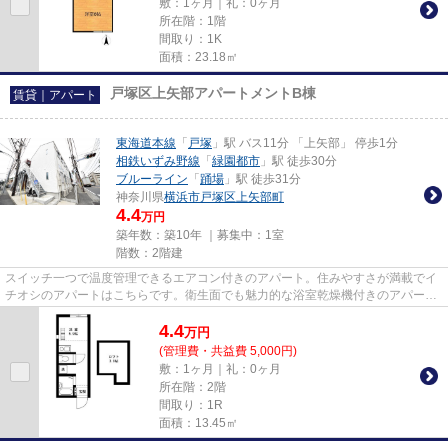
敷：1ヶ月｜礼：0ヶ月
所在階：1階
間取り：1K
面積：23.18㎡
戸塚区上矢部アパートメントB棟
賃貸｜アパート
東海道本線
「
戸塚
」駅 バス11分 「上矢部」 停歩1分
相鉄いずみ野線
「
緑園都市
」駅 徒歩30分
ブルーライン
「
踊場
」駅 徒歩31分
神奈川県
横浜市戸塚区
上矢部町
4.4
万円
築年数：築10年 ｜募集中：
1室
階数：2階建
スイッチ一つで温度管理できるエアコン付きのアパート。住みやすさが満載でイ
チオシのアパートはこちらです。衛生面でも魅力的な浴室乾燥機付きのアパート
となっています。できるだけ...
4.4
万
円
(管理費・共益費 5,000円)
敷：1ヶ月｜礼：0ヶ月
所在階：2階
間取り：1R
面積：13.45㎡