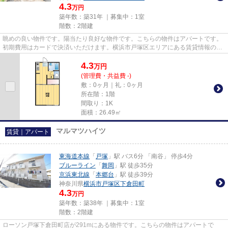
4.3
万円
築年数：築31年 ｜募集中：
1室
階数：2階建
眺めの良い物件です。陽当たり良好な物件です。こちらの物件はアパートです。
初期費用はカードで決済いただけます。横浜市戸塚区エリアにある賃貸情報のこ
となら、地域に密着した当社...
4.3
万
円
(管理費・共益費 -)
敷：0ヶ月｜礼：0ヶ月
所在階：1階
間取り：1K
面積：26.49㎡
マルマツハイツ
賃貸｜アパート
東海道本線
「
戸塚
」駅 バス6分 「南谷」 停歩4分
ブルーライン
「
舞岡
」駅 徒歩35分
京浜東北線
「
本郷台
」駅 徒歩39分
神奈川県
横浜市戸塚区
下倉田町
4.3
万円
築年数：築38年 ｜募集中：
1室
階数：2階建
ローソン戸塚下倉田町店が291mにある物件です。こちらの物件はアパートで