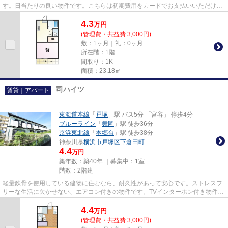
す。日当たりの良い物件です。こちらは初期費用をカードでお支払いいただける
物件なので、支払い手続きの手間...
4.3
万
円
(管理費・共益費 3,000円)
敷：1ヶ月｜礼：0ヶ月
所在階：1階
間取り：1K
面積：23.18㎡
司ハイツ
賃貸｜アパート
東海道本線
「
戸塚
」駅 バス5分 「宮谷」 停歩4分
ブルーライン
「
舞岡
」駅 徒歩36分
京浜東北線
「
本郷台
」駅 徒歩38分
神奈川県
横浜市戸塚区
下倉田町
4.4
万円
築年数：築40年 ｜募集中：
1室
階数：2階建
軽量鉄骨を使用している建物に住むなら、耐久性があって安心です。ストレスフ
リーな生活に欠かせない、エアコン付きの物件です。TVインターホン付き物件な
ら、急な来訪者の対応も快適...
4.4
万
円
(管理費・共益費 3,000円)