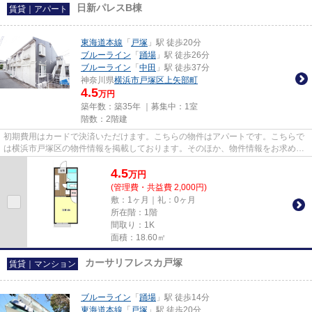
日新パレスB棟
賃貸｜アパート
東海道本線
「
戸塚
」駅 徒歩20分
ブルーライン
「
踊場
」駅 徒歩26分
ブルーライン
「
中田
」駅 徒歩37分
神奈川県
横浜市戸塚区
上矢部町
4.5
万円
築年数：築35年 ｜募集中：
1室
階数：2階建
初期費用はカードで決済いただけます。こちらの物件はアパートです。こちらで
は横浜市戸塚区の物件情報を掲載しております。そのほか、物件情報をお求めな
らアパマンメイトまでご連絡...
4.5
万
円
(管理費・共益費 2,000円)
敷：1ヶ月｜礼：0ヶ月
所在階：1階
間取り：1K
面積：18.60㎡
カーサリフレスカ戸塚
賃貸｜マンション
ブルーライン
「
踊場
」駅 徒歩14分
東海道本線
「
戸塚
」駅 徒歩20分