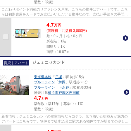
階数：2階建
こだわりポイント満載のリファレンス戸塚。こちらの物件はアパートです。こち
らは初期費用をカードでお支払いいただける物件なので、支払い手続きの手間が
省けます。当社は横浜市戸塚...
4.7
万
円
(管理費・共益費 3,000円)
敷：0ヶ月｜礼：0ヶ月
所在階：1階
間取り：1K
面積：19.87㎡
ジェミニセカンド
賃貸｜アパート
東海道本線
「
戸塚
」駅 徒歩15分
ブルーライン
「
舞岡
」駅 徒歩23分
ブルーライン
「
下永谷
」駅 徒歩33分
神奈川県
横浜市戸塚区
吉田町
4.7
万円
築年数：築17年 ｜募集中：
1室
階数：2階建
新着情報：ジェミニセカンドの空室情報ならコチラ。落ち着いた街並みが魅力の
アパートはこちらです。物件まで徒歩15分に駅のある物件ですが駅までの少しの
距離が毎日の程良い運動にも...