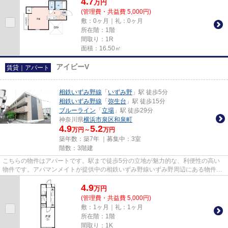
4.7
万
円
(管理費・共益費 5,000円)
敷：0ヶ月｜礼：0ヶ月
所在階：1階
間取り：1R
面積：16.50㎡
アイビーV
賃貸｜アパート
相鉄いずみ野線
「
いずみ野
」駅 徒歩5分
相鉄いずみ野線
「
弥生台
」駅 徒歩15分
ブルーライン
「
立場
」駅 徒歩29分
神奈川県
横浜市泉区
和泉町
4.9
5.2
万円～
万円
築年数：築7年 ｜募集中：
3室
階数：3階建
こちらの物件はアパートです。駅まで徒歩5分の立地が魅力的な、利便性の高い
物件です。アパマンメイトが提供中の相鉄いずみ野線いずみ野周辺にある物件な
ら、045-438-9891からいつでも...
4.9
万
円
(管理費・共益費 5,000円)
敷：1ヶ月｜礼：1ヶ月
所在階：1階
間取り：1K