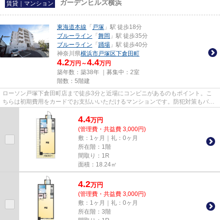
ガーデンヒルズ横浜
賃貸｜マンション
東海道本線
「
戸塚
」駅 徒歩18分
ブルーライン
「
舞岡
」駅 徒歩35分
ブルーライン
「
踊場
」駅 徒歩40分
神奈川県
横浜市戸塚区
下倉田町
4.2
4.4
万円～
万円
築年数：築38年 ｜募集中：
2室
階数：5階建
ローソン戸塚下倉田町店まで徒歩3分と近場にコンビニがあるのもポイント。こ
ちらは初期費用をカードでお支払いいただけるマンションです。防犯対策もバッ
チリなマンションタイプの物件...
4.4
万
円
(管理費・共益費 3,000円)
敷：1ヶ月｜礼：0ヶ月
所在階：1階
間取り：1R
面積：18.24㎡
4.2
万
円
(管理費・共益費 3,000円)
敷：1ヶ月｜礼：0ヶ月
所在階：3階