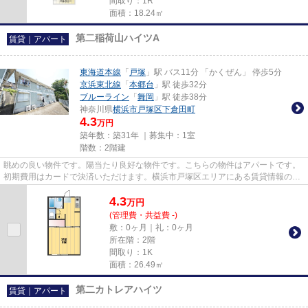
間取り：1R
面積：18.24㎡
第二稲荷山ハイツA
賃貸｜アパート
東海道本線
「
戸塚
」駅 バス11分 「かくぜん」 停歩5分
京浜東北線
「
本郷台
」駅 徒歩32分
ブルーライン
「
舞岡
」駅 徒歩38分
神奈川県
横浜市戸塚区
下倉田町
4.3
万円
築年数：築31年 ｜募集中：
1室
階数：2階建
眺めの良い物件です。陽当たり良好な物件です。こちらの物件はアパートです。
初期費用はカードで決済いただけます。横浜市戸塚区エリアにある賃貸情報のこ
となら、地域に密着した当社...
4.3
万
円
(管理費・共益費 -)
敷：0ヶ月｜礼：0ヶ月
所在階：2階
間取り：1K
面積：26.49㎡
第二カトレアハイツ
賃貸｜アパート