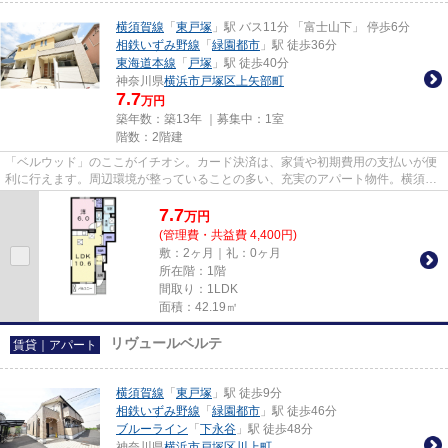
横須賀線
「
東戸塚
」駅 バス11分 「富士山下」 停歩6分
相鉄いずみ野線
「
緑園都市
」駅 徒歩36分
東海道本線
「
戸塚
」駅 徒歩40分
神奈川県
横浜市戸塚区
上矢部町
7.7
万円
築年数：築13年 ｜募集中：
1室
階数：2階建
「ベルウッド」のここがイチオシ。カード決済は、家賃や初期費用の支払いが便
利に行えます。周辺環境が整っていることの多い、充実のアパート物件。横須賀
線東戸塚を中心に数多くの不...
7.7
万
円
(管理費・共益費 4,400円)
敷：2ヶ月｜礼：0ヶ月
所在階：1階
間取り：1LDK
面積：42.19㎡
リヴュールベルテ
賃貸｜アパート
横須賀線
「
東戸塚
」駅 徒歩9分
相鉄いずみ野線
「
緑園都市
」駅 徒歩46分
ブルーライン
「
下永谷
」駅 徒歩48分
神奈川県
横浜市戸塚区
川上町