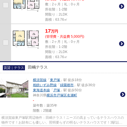
敷：2ヶ月｜礼：0ヶ月
所在階：1-2階
間取り：2LDK
面積：63.76㎡
17
万
円
(管理費・共益費 5,000円)
敷：2ヶ月｜礼：0ヶ月
所在階：1-2階
間取り：2LDK
面積：63.76㎡
田嶋テラス
賃貸｜テラス
横須賀線
「
東戸塚
」駅 徒歩18分
相鉄いずみ野線
「
緑園都市
」駅 徒歩36分
東海道本線
「
戸塚
」駅 徒歩50分
神奈川県
横浜市戸塚区
名瀬町
-
築年数：築35年
階数：2階建
横須賀線東戸塚駅周辺物件：田嶋テラス！ニーズの高まっているテラスハウスの
物件です！お財布にも優しい、照明要らずの明るいテラスハウスです！3駅以上