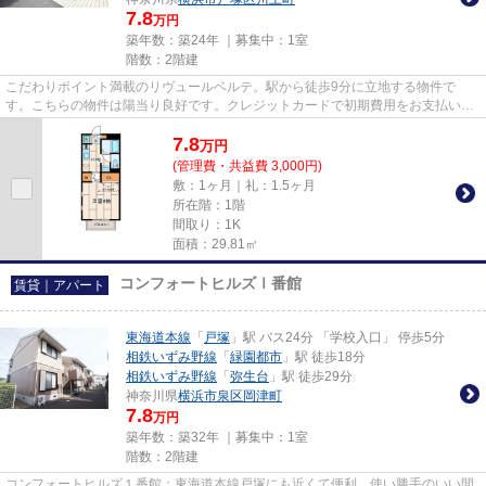
7.8
万円
築年数：築24年 ｜募集中：
1室
階数：2階建
こだわりポイント満載のリヴュールベルテ。駅から徒歩9分に立地する物件で
す。こちらの物件は陽当り良好です。クレジットカードで初期費用をお支払いい
ただける物件です。横浜市戸塚区...
7.8
万
円
(管理費・共益費 3,000円)
敷：1ヶ月｜礼：1.5ヶ月
所在階：1階
間取り：1K
面積：29.81㎡
コンフォートヒルズⅠ番館
賃貸｜アパート
東海道本線
「
戸塚
」駅 バス24分 「学校入口」 停歩5分
相鉄いずみ野線
「
緑園都市
」駅 徒歩18分
相鉄いずみ野線
「
弥生台
」駅 徒歩29分
神奈川県
横浜市泉区
岡津町
7.8
万円
築年数：築32年 ｜募集中：
1室
階数：2階建
コンフォートヒルズ１番館：東海道本線戸塚にも近くて便利。使い勝手のいい間