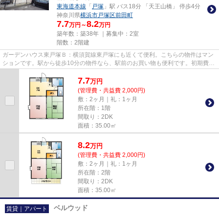
東海道本線
「
戸塚
」駅 バス18分 「天王山橋」 停歩4分
神奈川県
横浜市戸塚区
前田町
7.7
8.2
万円～
万円
築年数：築38年 ｜募集中：
2室
階数：2階建
ガーデンハウス東戸塚Ｂ：横須賀線東戸塚にも近くて便利。こちらの物件はマン
ションです。駅から徒歩10分の物件なら、駅前のお買い物も便利です。初期費用
はカードで決済いただけます...
7.7
万
円
(管理費・共益費 2,000円)
敷：2ヶ月｜礼：1ヶ月
所在階：1階
間取り：2DK
面積：35.00㎡
8.2
万
円
(管理費・共益費 2,000円)
敷：2ヶ月｜礼：1ヶ月
所在階：2階
間取り：2DK
面積：35.00㎡
ベルウッド
賃貸｜アパート