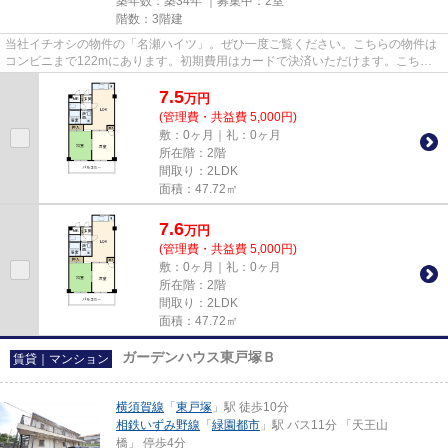
築年数：築34年 ｜募集中：
2室
階数：3階建
当社イチオシの物件の「名瀬ハイツ」。ぜひ一度ご覧ください。こちらの物件は
コンビニまで122mにあります。初期費用はカードで決済いただけます。こちら
の物件はマンションです。info@...
7.5
万
円
(管理費・共益費 5,000円)
敷：0ヶ月｜礼：0ヶ月
所在階：2階
間取り：2LDK
面積：47.72㎡
7.6
万
円
(管理費・共益費 5,000円)
敷：0ヶ月｜礼：0ヶ月
所在階：2階
間取り：2LDK
面積：47.72㎡
ガーデンハウス東戸塚Ｂ
賃貸｜マンション
横須賀線
「
東戸塚
」駅 徒歩10分
相鉄いずみ野線
「
緑園都市
」駅 バス11分 「天王山
橋」 停歩4分