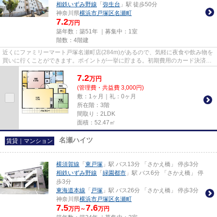
相鉄いずみ野線
「
弥生台
」駅 徒歩50分
神奈川県
横浜市戸塚区
名瀬町
7.2
万円
築年数：築51年 ｜募集中：
1室
階数：4階建
近くにファミリーマート戸塚名瀬町店(284m)があるので、気軽に夜食や飲み物を
買いに行くことができます。ポイントが一挙に貯まる。初期費用のカード決済可
能です。陽当りも良いので、...
7.2
万
円
(管理費・共益費 3,000円)
敷：1ヶ月｜礼：0ヶ月
所在階：3階
間取り：2LDK
面積：52.47㎡
名瀬ハイツ
賃貸｜マンション
横須賀線
「
東戸塚
」駅 バス13分 「さかえ橋」 停歩3分
相鉄いずみ野線
「
緑園都市
」駅 バス6分 「さかえ橋」 停
歩3分
東海道本線
「
戸塚
」駅 バス26分 「さかえ橋」 停歩3分
神奈川県
横浜市戸塚区
名瀬町
7.5
7.6
万円～
万円