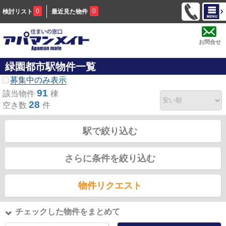
0
0
検討リスト
最近見た物件
お問合せ
緑園都市駅物件一覧
募集中のみ表示
91
該当物件
棟
28
空き数
件
駅で絞り込む
さらに条件を絞り込む
物件リクエスト
チェックした物件をまとめて