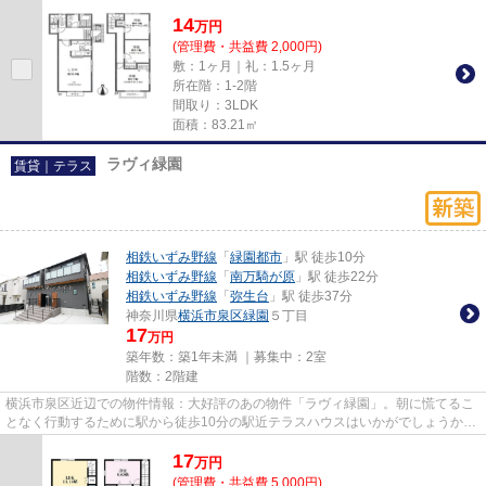
す。新しい年、新しい出会い。...
14
万
円
(管理費・共益費 2,000円)
敷：1ヶ月｜礼：1.5ヶ月
所在階：1-2階
間取り：3LDK
面積：83.21㎡
ラヴィ緑園
賃貸｜テラス
相鉄いずみ野線
「
緑園都市
」駅 徒歩10分
相鉄いずみ野線
「
南万騎が原
」駅 徒歩22分
相鉄いずみ野線
「
弥生台
」駅 徒歩37分
神奈川県
横浜市泉区
緑園
５丁目
17
万円
築年数：築1年未満 ｜募集中：
2室
階数：2階建
横浜市泉区近辺での物件情報：大好評のあの物件「ラヴィ緑園」。朝に慌てるこ
となく行動するために駅から徒歩10分の駅近テラスハウスはいかがでしょうか。
テラスハウスの物件です。相...
17
万
円
(管理費・共益費 5,000円)