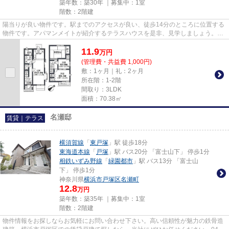
築年数：築30年 ｜募集中：
1室
階数：2階建
陽当りが良い物件です。駅までのアクセスが良い、徒歩14分のところに位置する
物件です。アパマンメイトが紹介するテラスハウスを是非、見学しましょう。横
浜市泉区にあるお部屋探しは0...
11.9
万
円
(管理費・共益費 1,000円)
敷：1ヶ月｜礼：2ヶ月
所在階：1-2階
間取り：3LDK
面積：70.38㎡
名瀬邸
賃貸｜テラス
横須賀線
「
東戸塚
」駅 徒歩18分
東海道本線
「
戸塚
」駅 バス20分 「富士山下」 停歩1分
相鉄いずみ野線
「
緑園都市
」駅 バス13分 「富士山
下」 停歩1分
神奈川県
横浜市戸塚区
名瀬町
12.8
万円
築年数：築35年 ｜募集中：
1室
階数：2階建
物件情報をお探しならお気軽にお問い合わせ下さい。高い信頼性が魅力の鉄骨造