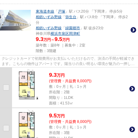
東海道本線
「
戸塚
」駅 バス20分 「下岡津」 停歩5分
相鉄いずみ野線
「
弥生台
」駅 バス8分 「下岡津」 停歩2
分
相鉄いずみ野線
「
緑園都市
」駅 徒歩23分
神奈川県
横浜市泉区
岡津町
9.3
9.5
万円～
万円
築年数：築8年 ｜募集中：
2室
階数：3階建
クレジットカードで初期費用がお支払いいただけるので、決済の手間が軽減でき
ます。こちらの物件はアパートです。陽当りの良い明るい環境が魅力の一押し物
件となっています。アパマン...
9.3
万
円
(管理費・共益費 8,000円)
敷：0ヶ月｜礼：1ヶ月
所在階：2階
間取り：1LDK
面積：41.53㎡
9.5
万
円
(管理費・共益費 8,000円)
敷：0ヶ月｜礼：1ヶ月
所在階：3階