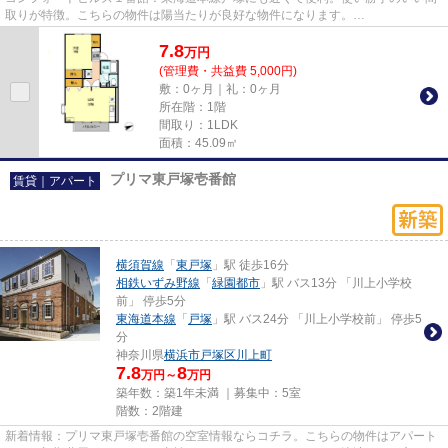
取りが特徴。こちらの物件は陽当たりが良好な物件になります。
info@apamanmate.co.jpからのお問い合わせも...
7.8
万
円
(管理費・共益費 5,000円)
敷：0ヶ月｜礼：0ヶ月
所在階：1階
間取り：1LDK
面積：45.09㎡
プリマ東戸塚壱番館
賃貸｜アパート
横須賀線
「
東戸塚
」駅 徒歩16分
相鉄いずみ野線
「
緑園都市
」駅 バス13分 「川上小学校
前」 停歩5分
東海道本線
「
戸塚
」駅 バス24分 「川上小学校前」 停歩5
分
神奈川県
横浜市戸塚区
川上町
7.8
8
万円～
万円
築年数：築1年未満 ｜募集中：
5室
階数：2階建
新着情報：プリマ東戸塚壱番館の空室情報ならコチラ。こちらの物件はアパート