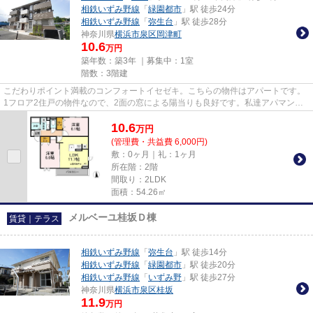
相鉄いずみ野線
「
緑園都市
」駅 徒歩24分
相鉄いずみ野線
「
弥生台
」駅 徒歩28分
神奈川県
横浜市泉区
岡津町
10.6
万円
築年数：築3年 ｜募集中：
1室
階数：3階建
こだわりポイント満載のコンフォートイセゼキ。こちらの物件はアパートです。
1フロア2住戸の物件なので、2面の窓による陽当りも良好です。私達アパマンメ
イトには、経験と知識が豊富な...
10.6
万
円
(管理費・共益費 6,000円)
敷：0ヶ月｜礼：1ヶ月
所在階：2階
間取り：2LDK
面積：54.26㎡
メルベーユ桂坂Ｄ棟
賃貸｜テラス
相鉄いずみ野線
「
弥生台
」駅 徒歩14分
相鉄いずみ野線
「
緑園都市
」駅 徒歩20分
相鉄いずみ野線
「
いずみ野
」駅 徒歩27分
神奈川県
横浜市泉区
桂坂
11.9
万円