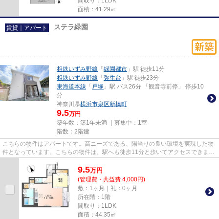
間取り：1LDK
面積：41.29㎡
ステラ緑園
賃貸｜アパート
相鉄いずみ野線
「
緑園都市
」駅 徒歩11分
相鉄いずみ野線
「
弥生台
」駅 徒歩23分
東海道本線
「
戸塚
」駅 バス26分 「観音寺前停」 停歩10
分
神奈川県
横浜市泉区
新橋町
9.5
万円
築年数：築1年未満 ｜募集中：
1室
階数：2階建
こちらの物件はアパートです。高ニーズである、陽当りの良い環境を実現した物
件となっています。こちらの物件は、駅へも徒歩11分と歩いてアクセスできま
す。アパマンメイトには、横浜...
9.5
万
円
(管理費・共益費 4,000円)
敷：1ヶ月｜礼：0ヶ月
所在階：1階
間取り：1LDK
面積：44.35㎡