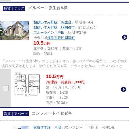
メルベーユ弥生台A棟
賃貸｜テラス
相鉄いずみ野線
「
弥生台
」駅 徒歩14分
相鉄いずみ野線
「
緑園都市
」駅 徒歩20分
ブルーライン
「
中田
」駅 徒歩27分
神奈川県
横浜市泉区
岡津町
10.5
万円
築年数：築30年 ｜募集中：
1室
階数：2階建
「メルベーユ弥生台A棟」のここがイチオシ。歩いて325mの場所に、いなげや横
浜西が岡店があります。独立した玄関や庭、テラスが魅力の、テラスハウスとな
っています。豊かな自然と住環...
10.5
万
円
(管理費・共益費 1,000円)
敷：1ヶ月｜礼：2ヶ月
所在階：1-2階
間取り：3LDK
面積：70.38㎡
コンフォートイセゼキ
賃貸｜アパート
東海道本線
「
戸塚
」駅 バス14分 「下岡津」 停歩1分