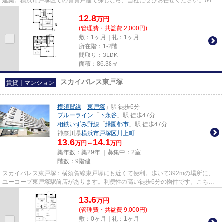
建築。横浜市戸塚区での賃貸戸建て探しなら、当社にぜひお任せください。045-
438-9891、またはinfo@apaman...
12.8
万
円
(管理費・共益費 2,000円)
敷：1ヶ月｜礼：1ヶ月
所在階：1-2階
間取り：3LDK
面積：86.38㎡
スカイパレス東戸塚
賃貸｜マンション
横須賀線
「
東戸塚
」駅 徒歩6分
ブルーライン
「
下永谷
」駅 徒歩47分
相鉄いずみ野線
「
緑園都市
」駅 徒歩47分
神奈川県
横浜市戸塚区
川上町
13.6
14.1
万円～
万円
築年数：築29年 ｜募集中：
2室
階数：9階建
スカイパレス東戸塚：横須賀線東戸塚にも近くて便利。歩いて392mの場所に、
ユーコープ東戸塚駅前店があります。利便性の高い徒歩6分の物件です。こちら
はマンションタイプになります。...
13.6
万
円
(管理費・共益費 9,000円)
敷：0ヶ月｜礼：1ヶ月