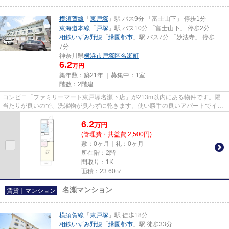
横須賀線
「
東戸塚
」駅 バス9分 「富士山下」 停歩1分
東海道本線
「
戸塚
」駅 バス10分 「富士山下」 停歩2分
相鉄いずみ野線
「
緑園都市
」駅 バス7分 「妙法寺」 停歩
7分
神奈川県
横浜市戸塚区
名瀬町
6.2
万円
築年数：築21年 ｜募集中：
1室
階数：2階建
コンビニ「ファミリーマート東戸塚名瀬下店」が213m以内にある物件です。陽
当たりが良いので、洗濯物が臭わずに乾きます。使い勝手の良いアパートでイチ
オシの物件です。こちらは初期...
6.2
万
円
(管理費・共益費 2,500円)
敷：0ヶ月｜礼：0ヶ月
所在階：2階
間取り：1K
面積：23.60㎡
名瀬マンション
賃貸｜マンション
横須賀線
「
東戸塚
」駅 徒歩18分
相鉄いずみ野線
「
緑園都市
」駅 徒歩33分