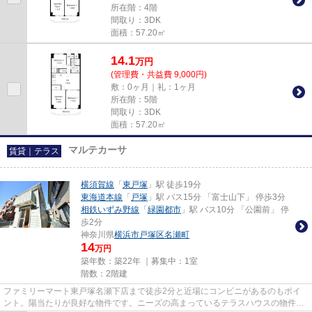
所在階：4階
間取り：3DK
面積：57.20㎡
14.1
万
円
(管理費・共益費 9,000円)
敷：0ヶ月｜礼：1ヶ月
所在階：5階
間取り：3DK
面積：57.20㎡
マルテカーサ
賃貸｜テラス
横須賀線
「
東戸塚
」駅 徒歩19分
東海道本線
「
戸塚
」駅 バス15分 「富士山下」 停歩3分
相鉄いずみ野線
「
緑園都市
」駅 バス10分 「公園前」 停
歩2分
神奈川県
横浜市戸塚区
名瀬町
14
万円
築年数：築22年 ｜募集中：
1室
階数：2階建
ファミリーマート東戸塚名瀬下店まで徒歩2分と近場にコンビニがあるのもポイ
ント。陽当たりが良好な物件です。ニーズの高まっているテラスハウスの物件で