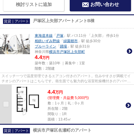
検討リストに追加
お問い合わせ
戸塚区上矢部アパートメントB棟
賃貸｜アパート
東海道本線
「
戸塚
」駅 バス11分 「上矢部」 停歩1分
相鉄いずみ野線
「
緑園都市
」駅 徒歩30分
ブルーライン
「
踊場
」駅 徒歩31分
神奈川県
横浜市戸塚区
上矢部町
4.4
万円
築年数：築10年 ｜募集中：
1室
階数：2階建
スイッチ一つで温度管理できるエアコン付きのアパート。住みやすさが満載でイ
チオシのアパートはこちらです。衛生面でも魅力的な浴室乾燥機付きのアパート
となっています。できるだけ...
4.4
万
円
(管理費・共益費 5,000円)
敷：1ヶ月｜礼：0ヶ月
所在階：2階
間取り：1R
面積：13.45㎡
横浜市戸塚区名瀬町のアパート
賃貸｜アパート