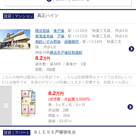
高正ハイツ
賃貸｜マンション
横須賀線
「
東戸塚
」駅 バス10分 「秋葉三叉路」 停歩1分
東海道本線
「
戸塚
」駅 バス12分 「秋葉三叉路」 停歩1分
相鉄いずみ野線
「
緑園都市
」駅 バス14分 「秋葉三叉
路」 停歩1分
神奈川県
横浜市戸塚区
秋葉町
8.2
万円
築年数：築38年 ｜募集中：
1室
階数：3階建
こちらの物件は陽当たりが良好です。こちらは初期費用をカードでお支払いいた
だける物件です。全体のデザインの印象にも大きく影響する、外観タイル張りの
物件です。防犯対策もバッチ...
8.2
万
円
(管理費・共益費 3,000円)
敷：1ヶ月｜礼：0ヶ月
所在階：2階
間取り：3DK
面積：53.07㎡
ＢＬＥＳＳ戸塚弥生台
賃貸｜アパート