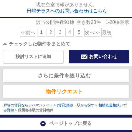
利用可能となっている立地の良...
現在空室情報がありません。
田嶋テラスへのお問い合わせはこちら
該当公開件数
91
棟 空き数
28
件
1-20
棟表示
1
2
3
4
5
<<前へ
次へ>>
最初
チェックした物件をまとめて
検討リストに追加
お問い合わせ
さらに条件を絞り込む
物件リクエスト
戸塚の賃貸ならアパマンメイト
>
(賃貸)路線・駅から探す
>
相模鉄道相鉄いず
み野線
>
緑園都市駅の賃貸物件
ページトップに戻る