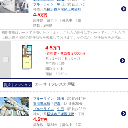
ブルーライン
「
中田
」駅 徒歩37分
神奈川県
横浜市戸塚区
上矢部町
4.5
万円
築年数：築35年 ｜募集中：
1室
階数：2階建
初期費用はカードで決済いただけます。こちらの物件はアパートです。こちらで
は横浜市戸塚区の物件情報を掲載しております。そのほか、物件情報をお求めな
らアパマンメイトまでご連絡...
4.5
万
円
(管理費・共益費 2,000円)
敷：1ヶ月｜礼：0ヶ月
所在階：1階
間取り：1K
面積：18.60㎡
カーサリフレスカ戸塚
賃貸｜マンション
ブルーライン
「
踊場
」駅 徒歩14分
東海道本線
「
戸塚
」駅 徒歩20分
ブルーライン
「
中田
」駅 徒歩28分
神奈川県
横浜市戸塚区
汲沢
１丁目
4.5
万円
築年数：築34年 ｜募集中：
1室