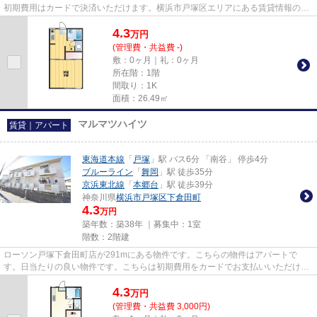
初期費用はカードで決済いただけます。横浜市戸塚区エリアにある賃貸情報のこ
となら、地域に密着した当社...
4.3
万
円
(管理費・共益費 -)
敷：0ヶ月｜礼：0ヶ月
所在階：1階
間取り：1K
面積：26.49㎡
マルマツハイツ
賃貸｜アパート
東海道本線
「
戸塚
」駅 バス6分 「南谷」 停歩4分
ブルーライン
「
舞岡
」駅 徒歩35分
京浜東北線
「
本郷台
」駅 徒歩39分
神奈川県
横浜市戸塚区
下倉田町
4.3
万円
築年数：築38年 ｜募集中：
1室
階数：2階建
ローソン戸塚下倉田町店が291mにある物件です。こちらの物件はアパートで
す。日当たりの良い物件です。こちらは初期費用をカードでお支払いいただける
物件なので、支払い手続きの手間...
4.3
万
円
(管理費・共益費 3,000円)