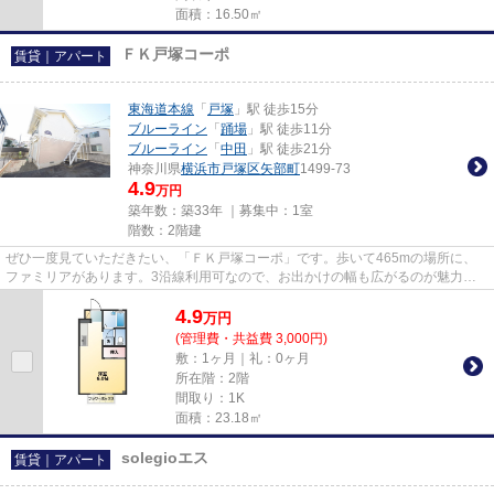
面積：16.50㎡
ＦＫ戸塚コーポ
賃貸｜アパート
東海道本線
「
戸塚
」駅 徒歩15分
ブルーライン
「
踊場
」駅 徒歩11分
ブルーライン
「
中田
」駅 徒歩21分
神奈川県
横浜市戸塚区
矢部町
1499-73
4.9
万円
築年数：築33年 ｜募集中：
1室
階数：2階建
ぜひ一度見ていただきたい、「ＦＫ戸塚コーポ」です。歩いて465mの場所に、
ファミリアがあります。3沿線利用可なので、お出かけの幅も広がるのが魅力で
す。この物件は窓からの陽当りも...
4.9
万
円
(管理費・共益費 3,000円)
敷：1ヶ月｜礼：0ヶ月
所在階：2階
間取り：1K
面積：23.18㎡
solegioエス
賃貸｜アパート