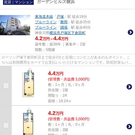
ガーデンヒルズ横浜
賃貸｜マンション
東海道本線
「
戸塚
」駅 徒歩18分
ブルーライン
「
舞岡
」駅 徒歩35分
ブルーライン
「
踊場
」駅 徒歩40分
神奈川県
横浜市戸塚区
下倉田町
4.2
4.4
万円～
万円
築年数：築38年 ｜募集中：
2室
階数：5階建
ローソン戸塚下倉田町店まで徒歩3分と近場にコンビニがあるのもポイント。こ
ちらは初期費用をカードでお支払いいただけるマンションです。防犯対策もバッ
チリなマンションタイプの物件...
4.4
万
円
(管理費・共益費 3,000円)
敷：1ヶ月｜礼：0ヶ月
所在階：1階
間取り：1R
面積：18.24㎡
4.2
万
円
(管理費・共益費 3,000円)
敷：1ヶ月｜礼：0ヶ月
所在階：3階