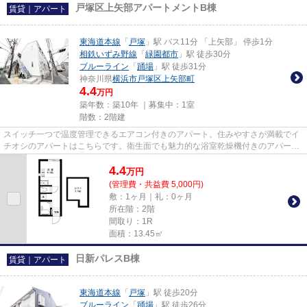
戸塚区上矢部アパートメントB棟
賃貸｜アパート
東海道本線
「
戸塚
」駅 バス11分 「上矢部」 停歩1分
相鉄いずみ野線
「
緑園都市
」駅 徒歩30分
ブルーライン
「
踊場
」駅 徒歩31分
神奈川県
横浜市戸塚区
上矢部町
4.4
万円
築年数：築10年 ｜募集中：
1室
階数：2階建
スイッチ一つで温度管理できるエアコン付きのアパート。住みやすさが満載でイ
チオシのアパートはこちらです。衛生面でも魅力的な浴室乾燥機付きのアパート
となっています。できるだけ...
4.4
万
円
(管理費・共益費 5,000円)
敷：1ヶ月｜礼：0ヶ月
所在階：2階
間取り：1R
面積：13.45㎡
日新パレスB棟
賃貸｜アパート
東海道本線
「
戸塚
」駅 徒歩20分
ブルーライン
「
踊場
」駅 徒歩26分