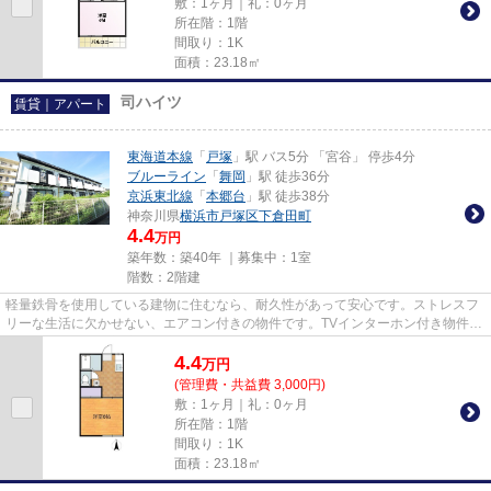
敷：1ヶ月｜礼：0ヶ月
所在階：1階
間取り：1K
面積：23.18㎡
司ハイツ
賃貸｜アパート
東海道本線
「
戸塚
」駅 バス5分 「宮谷」 停歩4分
ブルーライン
「
舞岡
」駅 徒歩36分
京浜東北線
「
本郷台
」駅 徒歩38分
神奈川県
横浜市戸塚区
下倉田町
4.4
万円
築年数：築40年 ｜募集中：
1室
階数：2階建
軽量鉄骨を使用している建物に住むなら、耐久性があって安心です。ストレスフ
リーな生活に欠かせない、エアコン付きの物件です。TVインターホン付き物件な
ら、急な来訪者の対応も快適...
4.4
万
円
(管理費・共益費 3,000円)
敷：1ヶ月｜礼：0ヶ月
所在階：1階
間取り：1K
面積：23.18㎡