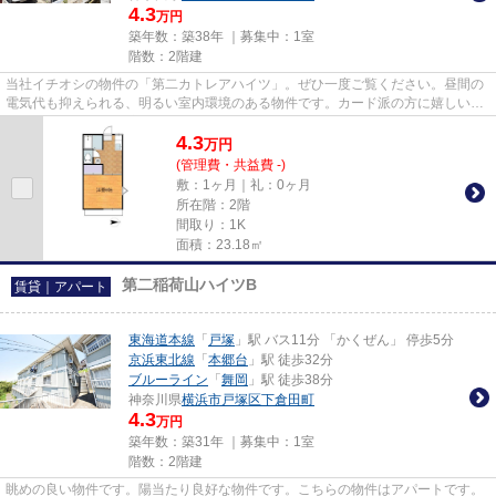
4.3
万円
築年数：築38年 ｜募集中：
1室
階数：2階建
当社イチオシの物件の「第二カトレアハイツ」。ぜひ一度ご覧ください。昼間の
電気代も抑えられる、明るい室内環境のある物件です。カード派の方に嬉しい。
初期費用のカード決済が可能...
4.3
万
円
(管理費・共益費 -)
敷：1ヶ月｜礼：0ヶ月
所在階：2階
間取り：1K
面積：23.18㎡
第二稲荷山ハイツB
賃貸｜アパート
東海道本線
「
戸塚
」駅 バス11分 「かくぜん」 停歩5分
京浜東北線
「
本郷台
」駅 徒歩32分
ブルーライン
「
舞岡
」駅 徒歩38分
神奈川県
横浜市戸塚区
下倉田町
4.3
万円
築年数：築31年 ｜募集中：
1室
階数：2階建
眺めの良い物件です。陽当たり良好な物件です。こちらの物件はアパートです。