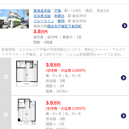
東海道本線
「
戸塚
」駅 バス6分 「南谷」 停歩1分
京浜東北線
「
本郷台
」駅 徒歩35分
ブルーライン
「
舞岡
」駅 徒歩38分
神奈川県
横浜市戸塚区
下倉田町
3.5
万円
築年数：築39年 ｜募集中：
2室
階数：3階建
新着情報：エクセルピア戸塚の空室情報ならコチラ。便利なスーパー「アルズフ
ーズマーケット戸塚店」まで207mです。こちらは初期費用をカードでお支払い
いただける物件なので、支払い...
3.5
万
円
(管理費・共益費 3,000円)
敷：0ヶ月｜礼：0ヶ月
所在階：3階
間取り：1R
面積：18.00㎡
3.5
万
円
(管理費・共益費 3,000円)
敷：0ヶ月｜礼：0ヶ月
所在階：3階
間取り：1R