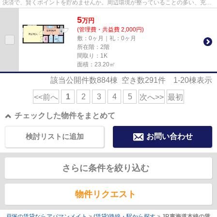
決済で、賢くポイントを貯めませんか。周辺環境が整っていることの多い、充実
のアパート物件。横浜市戸塚...
5
万
円
(管理費・共益費 2,000円)
敷：0ヶ月｜礼：0ヶ月
所在階：2階
間取り：1K
面積：23.20㎡
該当公開件数
884
棟 空き数
291
件
1-20
棟表示
1
2
3
4
5
<<前へ
次へ>>
最初
チェックした物件をまとめて
検討リストに追加
お問い合わせ
さらに条件を絞り込む
物件リクエスト
戸塚の賃貸ならアパマンメイト
>
(賃貸)路線・駅から探す
>
JR東海道本線の賃