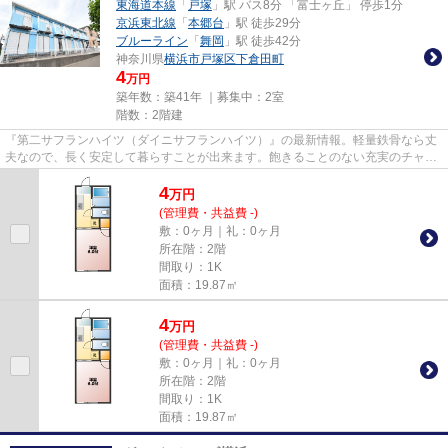
東海道本線
「
戸塚
」駅 バス8分 「富士ヶ丘」 停歩1分
京浜東北線
「
本郷台
」駅 徒歩29分
ブルーライン
「
舞岡
」駅 徒歩42分
神奈川県
横浜市戸塚区
下倉田町
4
万円
築年数：築41年 ｜募集中：
2室
階数：2階建
『第二サフランハイツ（ダイニサフランハイツ）』の最新情報。軽量鉄骨なら丈
夫なので、長く安定して暮らすことが出来ます。飽きることのない充実のチャン
ネル数が魅力のCATV対応物件...
4
万
円
(管理費・共益費 -)
敷：0ヶ月｜礼：0ヶ月
所在階：2階
間取り：1K
面積：19.87㎡
4
万
円
(管理費・共益費 -)
敷：0ヶ月｜礼：0ヶ月
所在階：2階
間取り：1K
面積：19.87㎡