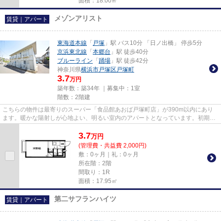
面積：18.00㎡
メゾンアリスト
賃貸｜アパート
東海道本線
「
戸塚
」駅 バス10分 「日ノ出橋」 停歩5分
京浜東北線
「
本郷台
」駅 徒歩40分
ブルーライン
「
踊場
」駅 徒歩42分
神奈川県
横浜市戸塚区
戸塚町
3.7
万円
築年数：築34年 ｜募集中：
1室
階数：2階建
こちらの物件は最寄りのスーパー「食品館あおば戸塚町店」が390m以内にあり
ます。暖かな陽射しが心地よい、明るい室内のアパートとなっています。初期費
用をカードでお支払いいただけ...
3.7
万
円
(管理費・共益費 2,000円)
敷：0ヶ月｜礼：0ヶ月
所在階：2階
間取り：1R
面積：17.95㎡
第二サフランハイツ
賃貸｜アパート