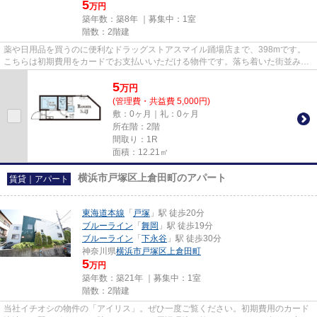
5
万円
築年数：築8年 ｜募集中：
1室
階数：2階建
薬や日用品を買うのに便利なドラッグストアスマイル踊場店まで、398mです。
こちらは初期費用をカードでお支払いいただける物件です。落ち着いた街並みが
魅力のアパートはこちらです。...
5
万
円
(管理費・共益費 5,000円)
敷：0ヶ月｜礼：0ヶ月
所在階：2階
間取り：1R
面積：12.21㎡
横浜市戸塚区上倉田町のアパート
賃貸｜アパート
東海道本線
「
戸塚
」駅 徒歩20分
ブルーライン
「
舞岡
」駅 徒歩19分
ブルーライン
「
下永谷
」駅 徒歩30分
神奈川県
横浜市戸塚区
上倉田町
5
万円
築年数：築21年 ｜募集中：
1室
階数：2階建
当社イチオシの物件の「アイリス」。ぜひ一度ご覧ください。初期費用のカード