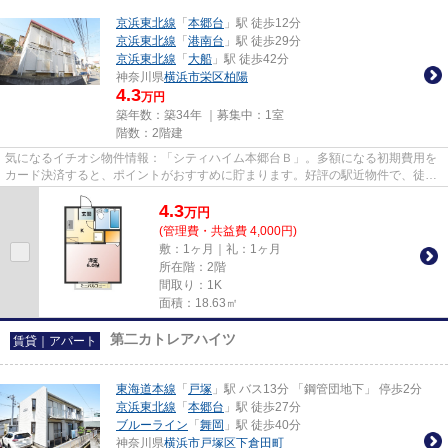
京浜東北線
「
本郷台
」駅 徒歩12分
京浜東北線
「
港南台
」駅 徒歩29分
京浜東北線
「
大船
」駅 徒歩42分
神奈川県
横浜市栄区
柏陽
4.3
万円
築年数：築34年 ｜募集中：
1室
階数：2階建
気になるイチオシ物件情報：「シティハイム本郷台Ｂ」。多額になる初期費用を
カード決済すると、ポイントがおすすめに貯まります。好評の駅近物件で、徒歩
12分でのアクセスが可能です...
4.3
万
円
(管理費・共益費 4,000円)
敷：1ヶ月｜礼：1ヶ月
所在階：2階
間取り：1K
面積：18.63㎡
第二カトレアハイツ
賃貸｜アパート
東海道本線
「
戸塚
」駅 バス13分 「鋼管団地下」 停歩2分
京浜東北線
「
本郷台
」駅 徒歩27分
ブルーライン
「
舞岡
」駅 徒歩40分
神奈川県
横浜市戸塚区
下倉田町