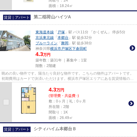
間取り：1R
面積：18.24㎡
第二稲荷山ハイツA
賃貸｜アパート
東海道本線
「
戸塚
」駅 バス11分 「かくぜん」 停歩5分
京浜東北線
「
本郷台
」駅 徒歩32分
ブルーライン
「
舞岡
」駅 徒歩38分
神奈川県
横浜市戸塚区
下倉田町
4.3
万円
築年数：築31年 ｜募集中：
1室
階数：2階建
眺めの良い物件です。陽当たり良好な物件です。こちらの物件はアパートです。
初期費用はカードで決済いただけます。横浜市戸塚区エリアにある賃貸情報のこ
となら、地域に密着した当社...
4.3
万
円
(管理費・共益費 -)
敷：0ヶ月｜礼：0ヶ月
所在階：2階
間取り：1K
面積：26.49㎡
シティハイム本郷台Ｂ
賃貸｜アパート