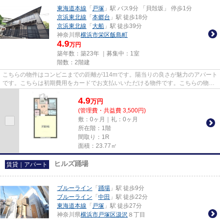
東海道本線
「
戸塚
」駅 バス9分 「貝殻坂」 停歩1分
京浜東北線
「
本郷台
」駅 徒歩18分
京浜東北線
「
大船
」駅 徒歩39分
神奈川県
横浜市栄区
飯島町
4.9
万円
築年数：築23年 ｜募集中：
1室
階数：2階建
こちらの物件はコンビニまでの距離が114mです。陽当りの良さが魅力のアパート
です。こちらは初期費用をカードでお支払いいただける物件です。こちらの物件
はアパートです。長年、東海...
4.9
万
円
(管理費・共益費 3,500円)
敷：0ヶ月｜礼：0ヶ月
所在階：1階
間取り：1R
面積：23.77㎡
ヒルズ踊場
賃貸｜アパート
ブルーライン
「
踊場
」駅 徒歩9分
ブルーライン
「
中田
」駅 徒歩22分
東海道本線
「
戸塚
」駅 徒歩27分
神奈川県
横浜市戸塚区
汲沢
８丁目