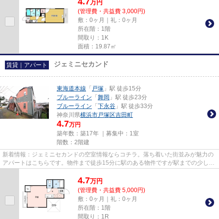
4.7
万
円
(管理費・共益費 3,000円)
敷：0ヶ月｜礼：0ヶ月
所在階：1階
間取り：1K
面積：19.87㎡
ジェミニセカンド
賃貸｜アパート
東海道本線
「
戸塚
」駅 徒歩15分
ブルーライン
「
舞岡
」駅 徒歩23分
ブルーライン
「
下永谷
」駅 徒歩33分
神奈川県
横浜市戸塚区
吉田町
4.7
万円
築年数：築17年 ｜募集中：
1室
階数：2階建
新着情報：ジェミニセカンドの空室情報ならコチラ。落ち着いた街並みが魅力の
アパートはこちらです。物件まで徒歩15分に駅のある物件ですが駅までの少しの
距離が毎日の程良い運動にも...
4.7
万
円
(管理費・共益費 5,000円)
敷：0ヶ月｜礼：0ヶ月
所在階：1階
間取り：1R