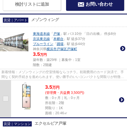
検討リストに追加
お問い合わせ
メゾンウィング
賃貸｜アパート
東海道本線
「
戸塚
」駅 バス10分 「日の出橋」 停歩8分
京浜東北線
「
本郷台
」駅 徒歩37分
ブルーライン
「
踊場
」駅 徒歩44分
神奈川県
横浜市戸塚区
戸塚町
3.5
万円
築年数：築29年 ｜募集中：
1室
階数：2階建
新着情報：メゾンウィングの空室情報ならコチラ。初期費用のカード決済で、手
間なく契約手続きを進められます。使い勝手のいいコンパクトな間取りが特徴。
東海道本線戸塚付近の物件情...
3.5
万
円
(管理費・共益費 3,500円)
敷：0ヶ月｜礼：0ヶ月
所在階：2階
間取り：1K
面積：20.46㎡
エクセルピア戸塚
賃貸｜マンション