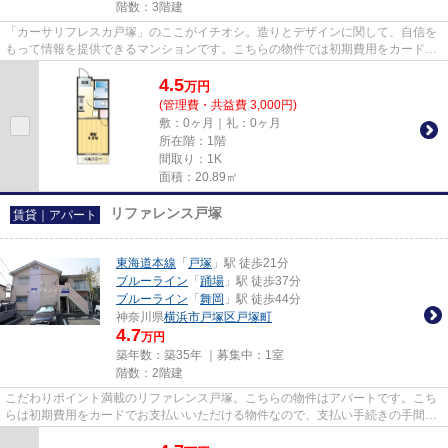
階数：3階建
「カーサリフレスカ戸塚」のここがイチオシ。造りとデザインに関して、自信を
もって情報を提供できるマンションです。こちらの物件では初期費用をカードで
お支払いいただけます。ブル...
4.5
万
円
(管理費・共益費 3,000円)
敷：0ヶ月｜礼：0ヶ月
所在階：1階
間取り：1K
面積：20.89㎡
リファレンス戸塚
賃貸｜アパート
東海道本線
「
戸塚
」駅 徒歩21分
ブルーライン
「
踊場
」駅 徒歩37分
ブルーライン
「
舞岡
」駅 徒歩44分
神奈川県
横浜市戸塚区
戸塚町
4.7
万円
築年数：築35年 ｜募集中：
1室
階数：2階建
こだわりポイント満載のリファレンス戸塚。こちらの物件はアパートです。こち
らは初期費用をカードでお支払いいただける物件なので、支払い手続きの手間が
省けます。当社は横浜市戸塚...