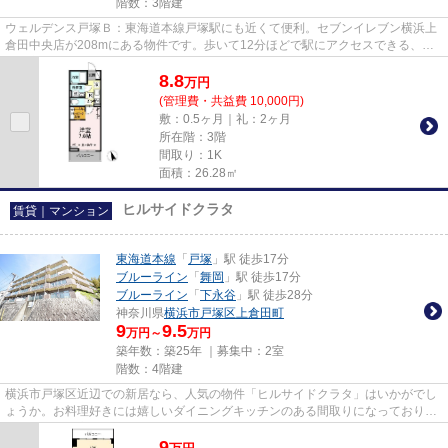
階数：3階建
ウェルデンス戸塚Ｂ：東海道本線戸塚駅にも近くて便利。セブンイレブン横浜上
倉田中央店が208mにある物件です。歩いて12分ほどで駅にアクセスできる、立
地の良さも魅力の物件です。こ...
8.8
万
円
(管理費・共益費 10,000円)
敷：0.5ヶ月｜礼：2ヶ月
所在階：3階
間取り：1K
面積：26.28㎡
ヒルサイドクラタ
賃貸｜マンション
東海道本線
「
戸塚
」駅 徒歩17分
ブルーライン
「
舞岡
」駅 徒歩17分
ブルーライン
「
下永谷
」駅 徒歩28分
神奈川県
横浜市戸塚区
上倉田町
9
9.5
万円～
万円
築年数：築25年 ｜募集中：
2室
階数：4階建
横浜市戸塚区近辺での新居なら、人気の物件「ヒルサイドクラタ」はいかがでし
ょうか。お料理好きには嬉しいダイニングキッチンのある間取りになっておりま
す。耐久性の高いRC構造の住...
9