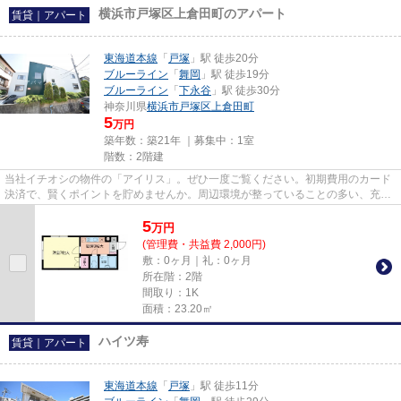
横浜市戸塚区上倉田町のアパート
賃貸｜アパート
東海道本線
「
戸塚
」駅 徒歩20分
ブルーライン
「
舞岡
」駅 徒歩19分
ブルーライン
「
下永谷
」駅 徒歩30分
神奈川県
横浜市戸塚区
上倉田町
5
万円
築年数：築21年 ｜募集中：
1室
階数：2階建
当社イチオシの物件の「アイリス」。ぜひ一度ご覧ください。初期費用のカード
決済で、賢くポイントを貯めませんか。周辺環境が整っていることの多い、充実
のアパート物件。横浜市戸塚...
5
万
円
(管理費・共益費 2,000円)
敷：0ヶ月｜礼：0ヶ月
所在階：2階
間取り：1K
面積：23.20㎡
ハイツ寿
賃貸｜アパート
東海道本線
「
戸塚
」駅 徒歩11分