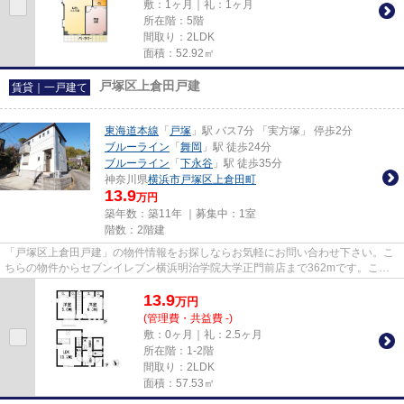
敷：1ヶ月｜礼：1ヶ月
所在階：5階
間取り：2LDK
面積：52.92㎡
戸塚区上倉田戸建
賃貸｜一戸建て
東海道本線
「
戸塚
」駅 バス7分 「実方塚」 停歩2分
ブルーライン
「
舞岡
」駅 徒歩24分
ブルーライン
「
下永谷
」駅 徒歩35分
神奈川県
横浜市戸塚区
上倉田町
13.9
万円
築年数：築11年 ｜募集中：
1室
階数：2階建
「戸塚区上倉田戸建」の物件情報をお探しならお気軽にお問い合わせ下さい。こ
ちらの物件からセブンイレブン横浜明治学院大学正門前店まで362mです。こち
らは一戸建ての物件です。アパ...
13.9
万
円
(管理費・共益費 -)
敷：0ヶ月｜礼：2.5ヶ月
所在階：1-2階
間取り：2LDK
面積：57.53㎡