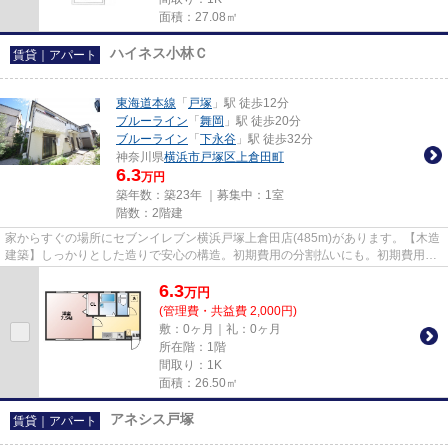
面積：27.08㎡
ハイネス小林Ｃ
賃貸｜アパート
東海道本線
「
戸塚
」駅 徒歩12分
ブルーライン
「
舞岡
」駅 徒歩20分
ブルーライン
「
下永谷
」駅 徒歩32分
神奈川県
横浜市戸塚区
上倉田町
6.3
万円
築年数：築23年 ｜募集中：
1室
階数：2階建
家からすぐの場所にセブンイレブン横浜戸塚上倉田店(485m)があります。【木造
建築】しっかりとした造りで安心の構造。初期費用の分割払いにも。初期費用の
カード決済が可能です。駅ま...
6.3
万
円
(管理費・共益費 2,000円)
敷：0ヶ月｜礼：0ヶ月
所在階：1階
間取り：1K
面積：26.50㎡
アネシス戸塚
賃貸｜アパート