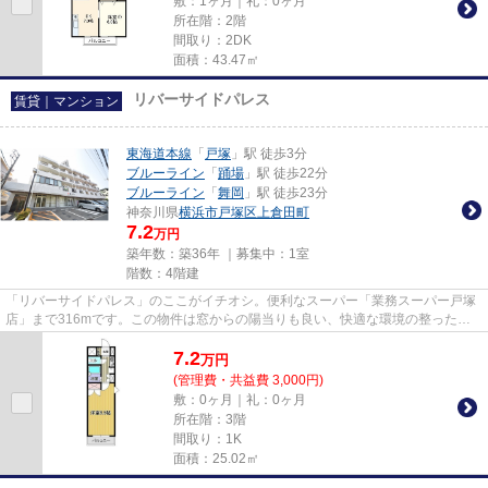
敷：1ヶ月｜礼：0ヶ月
所在階：2階
間取り：2DK
面積：43.47㎡
リバーサイドパレス
賃貸｜マンション
東海道本線
「
戸塚
」駅 徒歩3分
ブルーライン
「
踊場
」駅 徒歩22分
ブルーライン
「
舞岡
」駅 徒歩23分
神奈川県
横浜市戸塚区
上倉田町
7.2
万円
築年数：築36年 ｜募集中：
1室
階数：4階建
「リバーサイドパレス」のここがイチオシ。便利なスーパー「業務スーパー戸塚
店」まで316mです。この物件は窓からの陽当りも良い、快適な環境の整った物
件です。こちらの物件はマンシ...
7.2
万
円
(管理費・共益費 3,000円)
敷：0ヶ月｜礼：0ヶ月
所在階：3階
間取り：1K
面積：25.02㎡