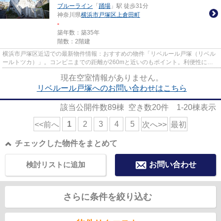
ブルーライン
「
踊場
」駅 徒歩31分
神奈川県
横浜市戸塚区
上倉田町
-
築年数：築35年
階数：2階建
横浜市戸塚区近辺での最新物件情報：おすすめの物件「リベルール戸塚（リベル
ールトツカ）」。コンビニまでの距離が260mと近いのもポイント。利便性に優
れた角部屋なら夏を快適に涼し...
現在空室情報がありません。
リベルール戸塚へのお問い合わせはこちら
該当公開件数
89
棟 空き数
20
件
1-20
棟表示
1
2
3
4
5
<<前へ
次へ>>
最初
チェックした物件をまとめて
検討リストに追加
お問い合わせ
さらに条件を絞り込む