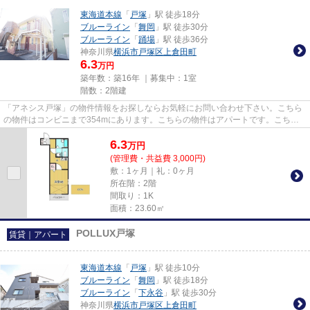
東海道本線
「
戸塚
」駅 徒歩18分
ブルーライン
「
舞岡
」駅 徒歩30分
ブルーライン
「
踊場
」駅 徒歩36分
神奈川県
横浜市戸塚区
上倉田町
6.3
万円
築年数：築16年 ｜募集中：
1室
階数：2階建
「アネシス戸塚」の物件情報をお探しならお気軽にお問い合わせ下さい。こちら
の物件はコンビニまで354mにあります。こちらの物件はアパートです。こちら
では、横浜市戸塚区にある物件...
6.3
万
円
(管理費・共益費 3,000円)
敷：1ヶ月｜礼：0ヶ月
所在階：2階
間取り：1K
面積：23.60㎡
POLLUX戸塚
賃貸｜アパート
東海道本線
「
戸塚
」駅 徒歩10分
ブルーライン
「
舞岡
」駅 徒歩18分
ブルーライン
「
下永谷
」駅 徒歩30分
神奈川県
横浜市戸塚区
上倉田町