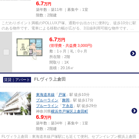
6.7
万円
築年数：築11年 ｜募集中：
1室
階数：2階建
こだわりポイント満載のPOLLUX戸塚。通勤やお出かけに便利な、徒歩10分に駅
のある物件です。電車による移動の幅が広がる、3沿線利用可能な物件です。使
い勝手の良いアパートでイチオシ...
6.7
万
円
(管理費・共益費 3,000円)
敷：1ヶ月｜礼：0ヶ月
所在階：2階
間取り：1K
面積：20.16㎡
FLヴィラ上倉田
賃貸｜アパート
東海道本線
「
戸塚
」駅 徒歩10分
ブルーライン
「
舞岡
」駅 徒歩17分
ブルーライン
「
下永谷
」駅 徒歩29分
神奈川県
横浜市戸塚区
上倉田町
6.9
万円
築年数：築34年 ｜募集中：
1室
階数：2階建
FLヴィラ上倉田：東海道本線戸塚駅にも近くて便利。セブンイレブン横浜上倉田