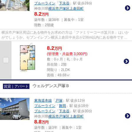
ブルーライン
「
下永谷
」駅 徒歩28分
神奈川県
横浜市戸塚区
上倉田町
8.2
万円
築年数：築38年 ｜募集中：
1室
階数：2階建
横浜市戸塚区周辺にある物件をお求めの方は「ファミリーコーポ笈川Ｂ」はいか
がでしょうか。セブンイレブン横浜上倉田中央店が236m以内にある物件です。
クレジットカードで初期費用が...
8.2
万
円
(管理費・共益費 3,000円)
敷：0ヶ月｜礼：0ヶ月
所在階：2階
間取り：2LDK
面積：49.68㎡
ウェルデンス戸塚Ｂ
賃貸｜アパート
東海道本線
「
戸塚
」駅 徒歩12分
ブルーライン
「
舞岡
」駅 徒歩18分
ブルーライン
「
下永谷
」駅 徒歩30分
神奈川県
横浜市戸塚区
上倉田町
8.8
万円
築年数：築3年 ｜募集中：
1室