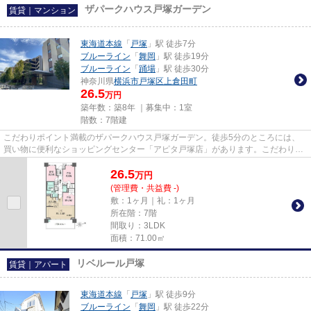
ザパークハウス戸塚ガーデン
賃貸｜マンション
東海道本線
「
戸塚
」駅 徒歩7分
ブルーライン
「
舞岡
」駅 徒歩19分
ブルーライン
「
踊場
」駅 徒歩30分
神奈川県
横浜市戸塚区
上倉田町
26.5
万円
築年数：築8年 ｜募集中：
1室
階数：7階建
こだわりポイント満載のザパークハウス戸塚ガーデン。徒歩5分のところには、
買い物に便利なショッピングセンター「アピタ戸塚店」があります。こだわりの
条件として多い、駅徒歩7分の...
26.5
万
円
(管理費・共益費 -)
敷：1ヶ月｜礼：1ヶ月
所在階：7階
間取り：3LDK
面積：71.00㎡
リベルール戸塚
賃貸｜アパート
東海道本線
「
戸塚
」駅 徒歩9分
ブルーライン
「
舞岡
」駅 徒歩22分