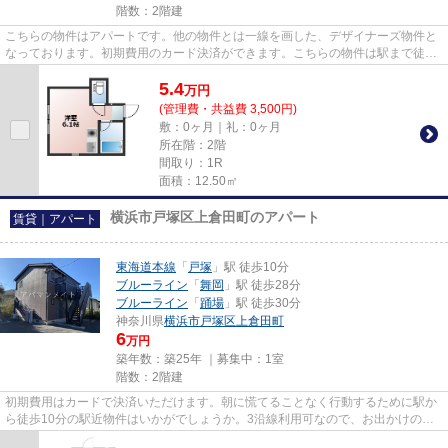
階数：2階建
こちらの物件はアパートです。他の物件とは一線を画した、デザイナーズ物件と
なっております。初期費用のカード決済ができます。こちらの物件は駅まで徒歩
で12分で到着します。東海道...
5.4
万
円
(管理費・共益費 3,500円)
敷：0ヶ月｜礼：0ヶ月
所在階：2階
間取り：1R
面積：12.50㎡
横浜市戸塚区上倉田町のアパート
賃貸｜アパート
東海道本線
「
戸塚
」駅 徒歩10分
ブルーライン
「
舞岡
」駅 徒歩28分
ブルーライン
「
踊場
」駅 徒歩30分
神奈川県
横浜市戸塚区
上倉田町
6
万円
築年数：築25年 ｜募集中：
1室
階数：2階建
初期費用はカードで決済いただけます。朝に慌てることなく行動するために駅か
ら徒歩10分の駅近物件はいかがでしょうか。3沿線利用可なので、お出かけの幅
も広がるのが魅力です。興味を...