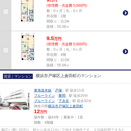
万
円
(管理費・共益費 5,000円)
敷：0ヶ月｜礼：0ヶ月
所在階：1階
間取り：2LDK
面積：55.08㎡
9.5
万
円
(管理費・共益費 5,000円)
敷：0ヶ月｜礼：0ヶ月
所在階：4階
間取り：2LDK
面積：55.08㎡
横浜市戸塚区上倉田町のマンション
賃貸｜マンション
東海道本線
「
戸塚
」駅 徒歩11分
ブルーライン
「
舞岡
」駅 徒歩20分
ブルーライン
「
下永谷
」駅 徒歩32分
神奈川県
横浜市戸塚区
上倉田町
12
万円
築年数：築43年 ｜募集中：
1室
階数：4階建
幅広い層に好評な、駅から徒歩11分に立地する物件です。３沿線利用できるた