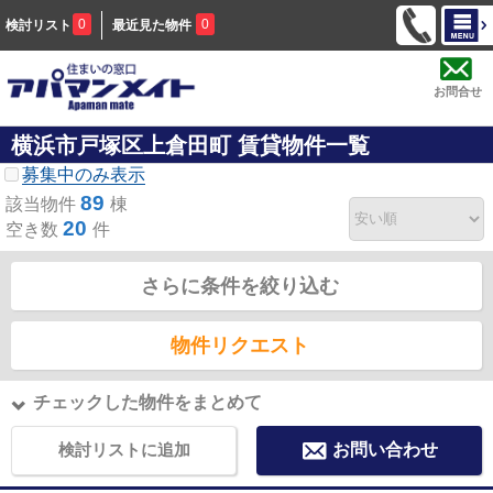
0
0
検討リスト
最近見た物件
お問合せ
横浜市戸塚区上倉田町 賃貸物件一覧
募集中のみ表示
89
該当物件
棟
20
空き数
件
さらに条件を絞り込む
物件リクエスト
チェックした物件をまとめて
検討リストに追加
お問い合わせ