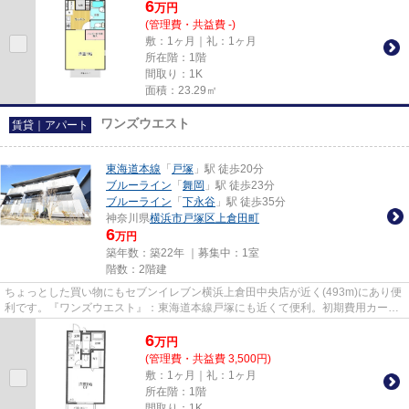
6
万
円
(管理費・共益費 -)
敷：1ヶ月｜礼：1ヶ月
所在階：1階
間取り：1K
面積：23.29㎡
ワンズウエスト
賃貸｜アパート
東海道本線
「
戸塚
」駅 徒歩20分
ブルーライン
「
舞岡
」駅 徒歩23分
ブルーライン
「
下永谷
」駅 徒歩35分
神奈川県
横浜市戸塚区
上倉田町
6
万円
築年数：築22年 ｜募集中：
1室
階数：2階建
ちょっとした買い物にもセブンイレブン横浜上倉田中央店が近く(493m)にあり便
利です。『ワンズウエスト』：東海道本線戸塚にも近くて便利。初期費用カード
決済で、ポイントが貯まりま...
6
万
円
(管理費・共益費 3,500円)
敷：1ヶ月｜礼：1ヶ月
所在階：1階
間取り：1K