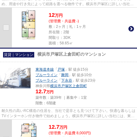
め、用途や行き先によって経路を選べる物件です。横浜市戸塚区に詳しい当社で
は東海道本線戸塚周辺の賃貸も...
12
万
円
(管理費・共益費 -)
敷：2ヶ月｜礼：1ヶ月
所在階：2階
間取り：3DK
面積：58.65㎡
横浜市戸塚区上倉田町のマンション
賃貸｜マンション
東海道本線
「
戸塚
」駅 徒歩15分
ブルーライン
「
舞岡
」駅 徒歩10分
ブルーライン
「
下永谷
」駅 徒歩23分
神奈川県
横浜市戸塚区
上倉田町
12.7
万円
築年数：築39年 ｜募集中：
1室
階数：6階建
耐久性の高いRC構造の住居を、当社で是非とも見つけて下さい。快適な暮らしは
TVインターホン付き物件で始めましょう。横浜市戸塚区に詳しい当社には、東海
道本線戸塚周辺の賃貸物件も...
12.7
万
円
(管理費・共益費 8,000円)