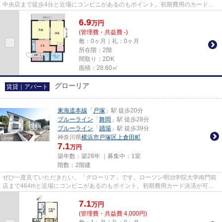
中央店まで徒歩4分と近場にコンビニがあるのもポイント。初期費用のカード決
済ができます。3沿線利用可能...
6.9
万
円
(管理費・共益費 -)
敷：0ヶ月｜礼：0ヶ月
所在階：2階
間取り：2DK
面積：28.60㎡
グローリア
賃貸｜アパート
東海道本線
「
戸塚
」駅 徒歩20分
ブルーライン
「
舞岡
」駅 徒歩28分
ブルーライン
「
踊場
」駅 徒歩39分
神奈川県
横浜市戸塚区
上倉田町
7.1
万円
築年数：築28年 ｜募集中：
1室
階数：2階建
ぜひ一度見ていただきたい、「グローリア」です。ローソン明治学院大学南門前
店まで464mと近場にコンビニがあるのもポイント。初期費用カード決済が可能
です。周辺環境が整っているこ...
7.1
万
円
(管理費・共益費 4,000円)