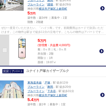
ブルーライン
「
舞岡
」駅 徒歩29分
ブルーライン
「
踊場
」駅 徒歩29分
神奈川県
横浜市戸塚区
上倉田町
5
万円
築年数：築34年 ｜募集中：
1室
階数：2階建
ぜひ一度見ていただきたい、「ハイツ寿」です。初期費用はカードで決済いただ
けます。この物件は駅まで徒歩11分の立地です。こちらの物件はアパートです。
東海道本線戸塚をよく利用さ...
5
万
円
(管理費・共益費 4,000円)
敷：0ヶ月｜礼：0ヶ月
所在階：2階
間取り：1R
面積：19.87㎡
ユナイト戸塚カイザーブルク
賃貸｜アパート
東海道本線
「
戸塚
」駅 徒歩12分
ブルーライン
「
舞岡
」駅 徒歩20分
ブルーライン
「
下永谷
」駅 徒歩31分
神奈川県
横浜市戸塚区
上倉田町
5.4
万円
築年数：築1年 ｜募集中：
1室