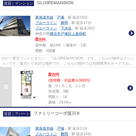
GLOIREMANSION
賃貸｜マンション
東海道本線
「
戸塚
」駅 徒歩18分
ブルーライン
「
舞岡
」駅 徒歩17分
ブルーライン
「
下永谷
」駅 徒歩28分
神奈川県
横浜市戸塚区
上倉田町
8
万円
築年数：築19年 ｜募集中：
1室
階数：4階建
ぜひ一度見ていただきたい、「GLOIREMANSION」です。こちらの物件はマンシ
ョンです。陽当たり良好な物件です。こちらの物件では初期費用をカードでお支
払いいただけます。丁寧かつ迅速...
8
万
円
(管理費・共益費 6,000円)
敷：0ヶ月｜礼：1ヶ月
所在階：3階
間取り：1K
面積：25.60㎡
ファミリーコーポ笈川Ｂ
賃貸｜アパート
東海道本線
「
戸塚
」駅 徒歩11分
ブルーライン
「
舞岡
」駅 徒歩16分