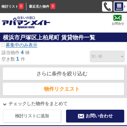
0
0
検討リスト
最近見た物件
お問合せ
横浜市戸塚区上柏尾町 賃貸物件一覧
募集中のみ表示
4
該当物件
棟
1
空き数
件
さらに条件を絞り込む
物件リクエスト
チェックした物件をまとめて
検討リストに追加
お問い合わせ