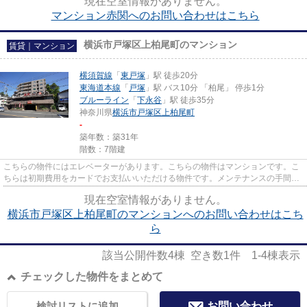
現在空室情報がありません。
マンション赤関へのお問い合わせはこちら
横浜市戸塚区上柏尾町のマンション
賃貸｜マンション
横須賀線
「
東戸塚
」駅 徒歩20分
東海道本線
「
戸塚
」駅 バス10分 「柏尾」 停歩1分
ブルーライン
「
下永谷
」駅 徒歩35分
神奈川県
横浜市戸塚区
上柏尾町
-
築年数：築31年
階数：7階建
こちらの物件にはエレベーターがあります。こちらの物件はマンションです。こ
ちらは初期費用をカードでお支払いいただける物件です。メンテナンスの手間い
らずで嬉しい、外観タイル張...
現在空室情報がありません。
横浜市戸塚区上柏尾町のマンションへのお問い合わせはこち
ら
該当公開件数
4
棟 空き数
1
件
1-4
棟表示
チェックした物件をまとめて
検討リストに追加
お問い合わせ