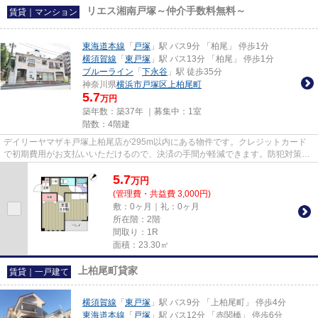
リエス湘南戸塚～仲介手数料無料～
賃貸｜マンション
東海道本線
「
戸塚
」駅 バス9分 「柏尾」 停歩1分
横須賀線
「
東戸塚
」駅 バス13分 「柏尾」 停歩1分
ブルーライン
「
下永谷
」駅 徒歩35分
神奈川県
横浜市戸塚区
上柏尾町
5.7
万円
築年数：築37年 ｜募集中：
1室
階数：4階建
デイリーヤマザキ戸塚上柏尾店が295m以内にある物件です。クレジットカード
で初期費用がお支払いいただけるので、決済の手間が軽減できます。防犯対策も
バッチリなマンションタイプの...
5.7
万
円
(管理費・共益費 3,000円)
敷：0ヶ月｜礼：0ヶ月
所在階：2階
間取り：1R
面積：23.30㎡
上柏尾町貸家
賃貸｜一戸建て
横須賀線
「
東戸塚
」駅 バス9分 「上柏尾町」 停歩4分
東海道本線
「
戸塚
」駅 バス12分 「赤関橋」 停歩6分