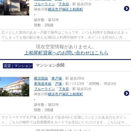
ブルーライン
「
下永谷
」駅 徒歩25分
神奈川県
横浜市戸塚区
上柏尾町
-
築年数：築32年
階数：2階建
広々とした室内のある一戸建て物件はこちらです。いつも利用する路線が止まっ
てしまっても他の駅が使える3駅以上利用可物件です。ポイントを貯めたい方に
嬉しい。初期費用カード決済が...
現在空室情報がありません。
上柏尾町貸家へのお問い合わせはこちら
マンション赤関
賃貸｜マンション
横須賀線
「
東戸塚
」駅 徒歩20分
東海道本線
「
戸塚
」駅 バス13分 「赤関橋」 停歩3分
ブルーライン
「
下永谷
」駅 徒歩31分
神奈川県
横浜市戸塚区
上柏尾町
-
築年数：築52年
階数：3階建
デイリーヤマザキ戸塚上柏尾店まで徒歩4分と近場にコンビニがあるのもポイン
ト。こちらの物件では初期費用をカードでお支払いいただけます。こちらはマン
ションタイプになります。アパ...