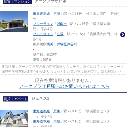
アークプラザ戸塚
賃貸｜マンション
東海道本線
「
戸塚
」駅 バス23分 「横浜薬大南門」 停歩4
分
ブルーライン
「
湘南台
」駅 バス16分 「横浜薬大南
門」 停歩4分
ブルーライン
「
立場
」駅 バス15分 「横浜薬大南門」 停
歩5分
神奈川県
横浜市戸塚区
深谷町
-
築年数：築20年
階数：5階建
新着情報：アークプラザ戸塚の空室情報ならコチラ。近くにはファミリーマート
深谷中学校前店(徒歩7分)がありちょっとした買い物に便利です。防犯対策もバッ
チリなマンションタイプの物...
現在空室情報がありません。
アークプラザ戸塚へのお問い合わせはこちら
ジュネス1
賃貸｜アパート
東海道本線
「
戸塚
」駅 バス13分 「横浜医療センタ
ー」 停歩7分
東海道本線
「
大船
」駅 バス16分 「横浜医療センタ
ー」 停歩7分