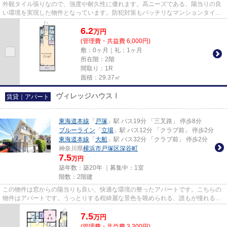
外観タイル張りなので、強度や耐久性に優れます。高ニーズである、陽当りの良
い環境を実現した物件となっています。防犯対策もバッチリなマンションタイプ
の物件です。ATMに行かずとも...
6.2
万
円
(管理費・共益費 6,000円)
敷：0ヶ月｜礼：1ヶ月
所在階：2階
間取り：1R
面積：29.37㎡
ヴィレッジハウスⅠ
賃貸｜アパート
東海道本線
「
戸塚
」駅 バス19分 「三叉路」 停歩8分
ブルーライン
「
立場
」駅 バス12分 「クラブ前」 停歩2分
東海道本線
「
大船
」駅 バス32分 「クラブ前」 停歩2分
神奈川県
横浜市戸塚区
深谷町
7.5
万円
築年数：築20年 ｜募集中：
1室
階数：2階建
この物件は窓からの陽当りも良い、快適な環境の整ったアパートです。こちらの
物件はアパートです。うっとりする程綺麗な景色を眺められる、誰もが憧れるア
パートです。初期費用や家賃...
7.5
万
円
(管理費・共益費 3,300円)