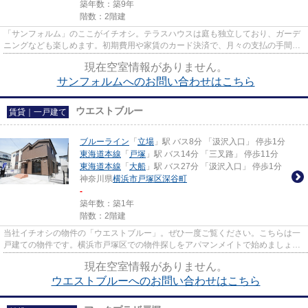
築年数：築9年
階数：2階建
「サンフォルム」のここがイチオシ。テラスハウスは庭も独立しており、ガーデ
ニングなども楽しめます。初期費用や家賃のカード決済で、月々の支払の手間を
省けます。賃貸戸建て探しを...
現在空室情報がありません。
サンフォルムへのお問い合わせはこちら
ウエストブルー
賃貸｜一戸建て
ブルーライン
「
立場
」駅 バス8分 「汲沢入口」 停歩1分
東海道本線
「
戸塚
」駅 バス14分 「三叉路」 停歩11分
東海道本線
「
大船
」駅 バス27分 「汲沢入口」 停歩1分
神奈川県
横浜市戸塚区
深谷町
-
築年数：築1年
階数：2階建
当社イチオシの物件の「ウエストブルー」。ぜひ一度ご覧ください。こちらは一
戸建ての物件です。横浜市戸塚区での物件探しをアパマンメイトで始めましょ
う。ブルーライン立場近くの物...
現在空室情報がありません。
ウエストブルーへのお問い合わせはこちら