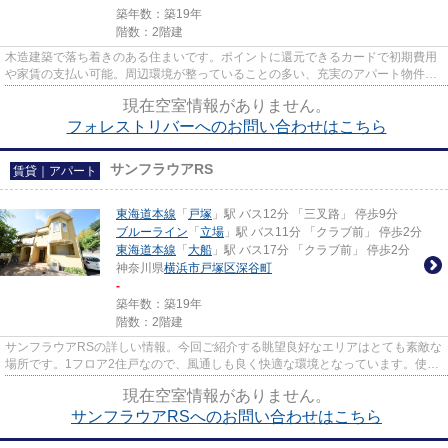
築年数：築19年
階数：2階建
木造建築で落ち着きのある住まいです。ポイントに還元できるカードで初期費用
や家賃の支払い可能。周辺環境が整っていることの多い、充実のアパート物件。
横浜市戸塚区で物件をお探し...
現在空室情報がありません。
フォレストリバーへのお問い合わせはこちら
サンフラウアRS
賃貸｜アパート
東海道本線
「
戸塚
」駅 バス12分 「三叉路」 停歩9分
ブルーライン
「
立場
」駅 バス11分 「クラブ前」 停歩2分
東海道本線
「
大船
」駅 バス17分 「クラブ前」 停歩2分
神奈川県
横浜市戸塚区
深谷町
-
築年数：築19年
階数：2階建
サンフラウアRSの詳しい情報。今回ご紹介する眺望良好なエリアはとても素敵な
場所です。1フロア2住戸なので、風通しも良く快適な環境となっています。使い
勝手のよい間取りがポイント...
現在空室情報がありません。
サンフラウアRSへのお問い合わせはこちら