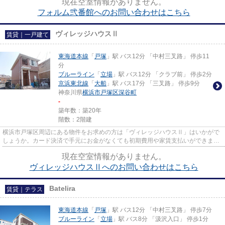
現在空室情報がありません。
フォルム弐番館へのお問い合わせはこちら
ヴィレッジハウスⅡ
賃貸｜一戸建て
東海道本線
「
戸塚
」駅 バス12分 「中村三叉路」 停歩11
分
ブルーライン
「
立場
」駅 バス12分 「クラブ前」 停歩2分
京浜東北線
「
大船
」駅 バス17分 「三叉路」 停歩9分
神奈川県
横浜市戸塚区
深谷町
-
築年数：築20年
階数：2階建
横浜市戸塚区周辺にある物件をお求めの方は「ヴィレッジハウスⅡ」はいかがで
しょうか。カード決済で手元にお金がなくても初期費用や家賃支払いができま
す。こちらは一戸建ての物件です...
現在空室情報がありません。
ヴィレッジハウスⅡへのお問い合わせはこちら
Batelira
賃貸｜テラス
東海道本線
「
戸塚
」駅 バス12分 「中村三叉路」 停歩7分
ブルーライン
「
立場
」駅 バス8分 「汲沢入口」 停歩1分