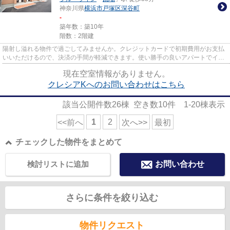
神奈川県
横浜市戸塚区
深谷町
-
築年数：築10年
階数：2階建
陽射し溢れる物件で過ごしてみませんか。クレジットカードで初期費用がお支払
いいただけるので、決済の手間が軽減できます。使い勝手の良いアパートでイチ
オシの物件です。アパマンメ...
現在空室情報がありません。
クレシアKへのお問い合わせはこちら
該当公開件数
26
棟 空き数
10
件
1-20
棟表示
1
2
<<前へ
次へ>>
最初
チェックした物件をまとめて
検討リストに追加
お問い合わせ
さらに条件を絞り込む
物件リクエスト