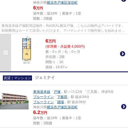
神奈川県
横浜市戸塚区
深谷町
6
万円
築年数：築18年 ｜募集中：
1室
階数：2階建
東海道本線戸塚駅周辺物件：ReDEAL横浜戸塚。こちらの物件はアパートです。
初期費用はカードで決済いただけます。アパマンメイトで物件探しを始めません
か。お客様の数多くのニーズに...
6
万
円
(管理費・共益費 4,000円)
敷：0ヶ月｜礼：0ヶ月
所在階：2階
間取り：1K
面積：19.87㎡
ジェミナイ
賃貸｜マンション
東海道本線
「
戸塚
」駅 バス12分 「三叉路」 停歩5分
ブルーライン
「
下飯田
」駅 徒歩34分
ブルーライン
「
踊場
」駅 徒歩38分
神奈川県
横浜市戸塚区
深谷町
6.2
万円
築年数：築19年 ｜募集中：
1室
階数：3階建