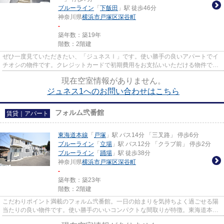
ブルーライン
「
下飯田
」駅 徒歩46分
神奈川県
横浜市戸塚区
深谷町
-
築年数：築19年
階数：2階建
ぜひ一度見ていただきたい、「ジュネスⅠ」です。使い勝手の良いアパートでイ
チオシの物件です。クレジットカードで初期費用をお支払いいただける物件で
す。アパマンメイトには横浜市戸...
現在空室情報がありません。
ジュネス1へのお問い合わせはこちら
フォルム弐番館
賃貸｜アパート
東海道本線
「
戸塚
」駅 バス14分 「三叉路」 停歩6分
ブルーライン
「
立場
」駅 バス12分 「クラブ前」 停歩2分
ブルーライン
「
踊場
」駅 徒歩38分
神奈川県
横浜市戸塚区
深谷町
-
築年数：築23年
階数：2階建
こだわりポイント満載のフォルム弐番館。一日の始まりを気持ちよく過ごせる陽
当たりの良い物件です。使い勝手のいいコンパクトな間取りが特徴。東海道本線
戸塚周辺の賃貸情報のことな...