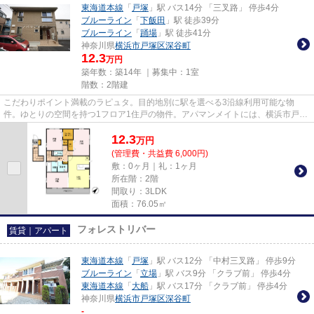
東海道本線
「
戸塚
」駅 バス14分 「三叉路」 停歩4分
ブルーライン
「
下飯田
」駅 徒歩39分
ブルーライン
「
踊場
」駅 徒歩41分
神奈川県
横浜市戸塚区
深谷町
12.3
万円
築年数：築14年 ｜募集中：
1室
階数：2階建
こだわりポイント満載のラピュタ。目的地別に駅を選べる3沿線利用可能な物
件。ゆとりの空間を持つ1フロア1住戸の物件。アパマンメイトには、横浜市戸塚
区エリアの賃貸情報が豊富です。...
12.3
万
円
(管理費・共益費 6,000円)
敷：0ヶ月｜礼：1ヶ月
所在階：2階
間取り：3LDK
面積：76.05㎡
フォレストリバー
賃貸｜アパート
東海道本線
「
戸塚
」駅 バス12分 「中村三叉路」 停歩9分
ブルーライン
「
立場
」駅 バス9分 「クラブ前」 停歩4分
東海道本線
「
大船
」駅 バス17分 「クラブ前」 停歩4分
神奈川県
横浜市戸塚区
深谷町
-