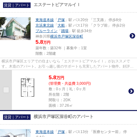
エステートピアマルイＩ
賃貸｜アパート
東海道本線
「
戸塚
」駅 バス20分 「三叉路」 停歩8分
京浜東北線
「
大船
」駅 バス17分 「クラブ前」 停歩2分
ブルーライン
「
踊場
」駅 徒歩34分
神奈川県
横浜市戸塚区
深谷町
5.8
万円
築年数：築32年 ｜募集中：
1室
階数：2階建
横浜市戸塚区エリアでの住まいなら「エステートピアマルイＩ」がおススメで
す。木造のアパート。お引っ越し後のサポートも充実したアパート物件。好評の
エアコン付きのアパートなので...
5.8
万
円
(管理費・共益費 3,000円)
敷：0ヶ月｜礼：0ヶ月
所在階：2階
間取り：2DK
面積：37.26㎡
横浜市戸塚区深谷町のアパート
賃貸｜アパート
東海道本線
「
戸塚
」駅 バス13分 「医療センター前」 停