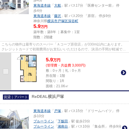
歩4分
東海道本線
「
大船
」駅 バス17分 「医療センター前」 停
歩4分
東海道本線
「
藤沢
」駅 バス20分 「原宿」 停歩9分
神奈川県
横浜市戸塚区
深谷町
5.9
万円
築年数：築8年 ｜募集中：
1室
階数：2階建
こちらの物件は最寄りのスーパー「Ａコープ原宿店」が330m以内にあります。
クレジットカードで初期費用がお支払いいただけるので、決済の手間が軽減でき
ます。こちらの物件はアパート...
5.9
万
円
(管理費・共益費 3,000円)
敷：0ヶ月｜礼：0ヶ月
所在階：1階
間取り：1R
面積：21.06㎡
ReDEAL横浜戸塚
賃貸｜アパート
東海道本線
「
戸塚
」駅 バス15分 「ドリームハイツ」 停
歩10分
ブルーライン
「
下飯田
」駅 徒歩23分
ブルーライン
「
湘南台
」駅 バス10分 「集会所」 停歩9分