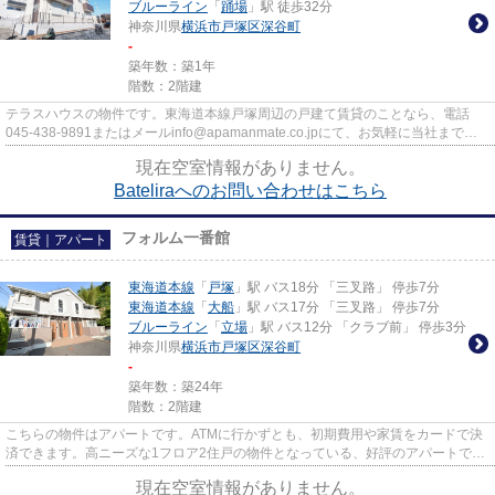
ブルーライン
「
踊場
」駅 徒歩32分
神奈川県
横浜市戸塚区
深谷町
-
築年数：築1年
階数：2階建
テラスハウスの物件です。東海道本線戸塚周辺の戸建て賃貸のことなら、電話
045-438-9891またはメールinfo@apamanmate.co.jpにて、お気軽に当社までご
連絡を下さいませ。
現在空室情報がありません。
Bateliraへのお問い合わせはこちら
フォルム一番館
賃貸｜アパート
東海道本線
「
戸塚
」駅 バス18分 「三叉路」 停歩7分
東海道本線
「
大船
」駅 バス17分 「三叉路」 停歩7分
ブルーライン
「
立場
」駅 バス12分 「クラブ前」 停歩3分
神奈川県
横浜市戸塚区
深谷町
-
築年数：築24年
階数：2階建
こちらの物件はアパートです。ATMに行かずとも、初期費用や家賃をカードで決
済できます。高ニーズな1フロア2住戸の物件となっている、好評のアパートで
す。眺めの良いアパートです。私...
現在空室情報がありません。