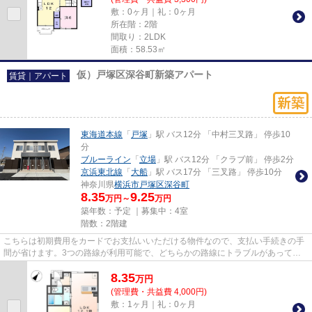
敷：0ヶ月｜礼：0ヶ月
所在階：2階
間取り：2LDK
面積：58.53㎡
仮）戸塚区深谷町新築アパート
賃貸｜アパート
東海道本線
「
戸塚
」駅 バス12分 「中村三叉路」 停歩10
分
ブルーライン
「
立場
」駅 バス12分 「クラブ前」 停歩2分
京浜東北線
「
大船
」駅 バス17分 「三叉路」 停歩10分
神奈川県
横浜市戸塚区
深谷町
8.35
9.25
万円～
万円
築年数：予定 ｜募集中：
4室
階数：2階建
こちらは初期費用をカードでお支払いいただける物件なので、支払い手続きの手
間が省けます。3つの路線が利用可能で、どちらかの路線にトラブルがあっても
別ルートが使えます。こちらの...
8.35
万
円
(管理費・共益費 4,000円)
敷：1ヶ月｜礼：0ヶ月