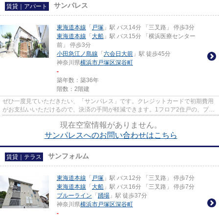
サンパレス
賃貸｜アパート
東海道本線
「
戸塚
」駅 バス14分 「三叉路」 停歩3分
東海道本線
「
大船
」駅 バス15分 「横浜医療センター
前」 停歩3分
小田急江ノ島線
「
六会日大前
」駅 徒歩45分
神奈川県
横浜市戸塚区
深谷町
-
築年数：築36年
階数：2階建
ぜひ一度見ていただきたい、「サンパレス」です。クレジットカードで初期費用
がお支払いいただけるので、決済の手間が軽減できます。1フロア2住戸の、プラ
イバシー性も高いアパートと...
現在空室情報がありません。
サンパレスへのお問い合わせはこちら
サンフォルム
賃貸｜テラス
東海道本線
「
戸塚
」駅 バス12分 「三叉路」 停歩7分
東海道本線
「
大船
」駅 バス16分 「三叉路」 停歩7分
ブルーライン
「
踊場
」駅 徒歩37分
神奈川県
横浜市戸塚区
深谷町
-