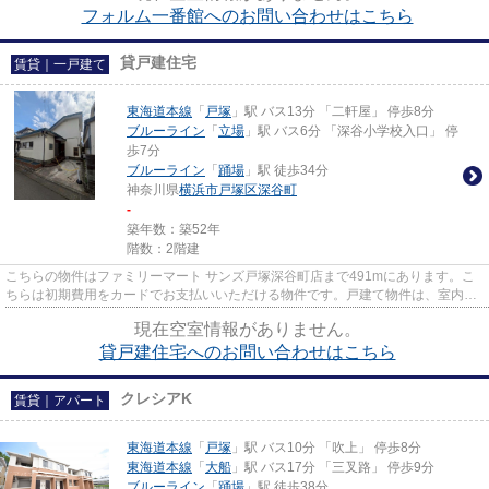
フォルム一番館へのお問い合わせはこちら
貸戸建住宅
賃貸｜一戸建て
東海道本線
「
戸塚
」駅 バス13分 「二軒屋」 停歩8分
ブルーライン
「
立場
」駅 バス6分 「深谷小学校入口」 停
歩7分
ブルーライン
「
踊場
」駅 徒歩34分
神奈川県
横浜市戸塚区
深谷町
-
築年数：築52年
階数：2階建
こちらの物件はファミリーマート サンズ戸塚深谷町店まで491mにあります。こ
ちらは初期費用をカードでお支払いいただける物件です。戸建て物件は、室内の
レイアウトの自由度も高くお勧...
現在空室情報がありません。
貸戸建住宅へのお問い合わせはこちら
クレシアK
賃貸｜アパート
東海道本線
「
戸塚
」駅 バス10分 「吹上」 停歩8分
東海道本線
「
大船
」駅 バス17分 「三叉路」 停歩9分
ブルーライン
「
踊場
」駅 徒歩38分