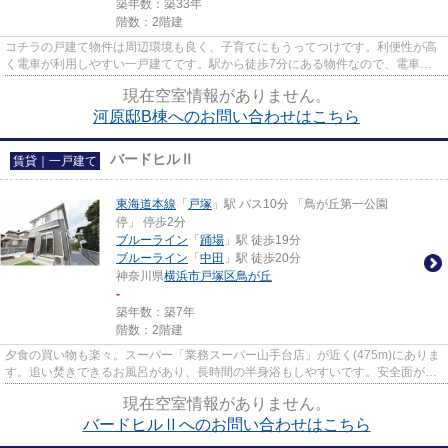
築年数：築33年
階数：2階建
コチラの戸建て物件は周辺環境も良く、子育てにもうってつけです。利便性が高
く電車が利用しやすい一戸建てです。駅から徒歩7分にある物件なので、電車利
用が多い方にオススメです。日...
現在空室情報がありません。
河原邸B棟へのお問い合わせはこちら
バードヒルⅡ
賃貸｜一戸建て
東海道本線
「
戸塚
」駅 バス10分 「鳥が丘第一公園
停」 停歩2分
ブルーライン
「
踊場
」駅 徒歩19分
ブルーライン
「
中田
」駅 徒歩20分
神奈川県
横浜市戸塚区
鳥が丘
-
築年数：築7年
階数：2階建
夕食の買い物も楽々。スーパー「業務スーパー山手台店」が近く(475m)にありま
す。追い焚きできるお風呂があり、長時間の半身浴もしやすいです。安全面がご
心配な方へ、TVインターホン...
現在空室情報がありません。
バードヒルⅡへのお問い合わせはこちら