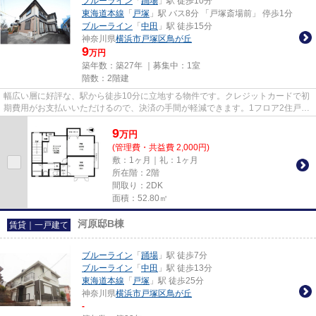
ブルーライン
「
踊場
」駅 徒歩10分
東海道本線
「
戸塚
」駅 バス8分 「戸塚斎場前」 停歩1分
ブルーライン
「
中田
」駅 徒歩15分
神奈川県
横浜市戸塚区
鳥が丘
9
万円
築年数：築27年 ｜募集中：
1室
階数：2階建
幅広い層に好評な、駅から徒歩10分に立地する物件です。クレジットカードで初
期費用がお支払いいただけるので、決済の手間が軽減できます。1フロア2住戸の
物件なので、2面の窓による陽...
9
万
円
(管理費・共益費 2,000円)
敷：1ヶ月｜礼：1ヶ月
所在階：2階
間取り：2DK
面積：52.80㎡
河原邸B棟
賃貸｜一戸建て
ブルーライン
「
踊場
」駅 徒歩7分
ブルーライン
「
中田
」駅 徒歩13分
東海道本線
「
戸塚
」駅 徒歩25分
神奈川県
横浜市戸塚区
鳥が丘
-