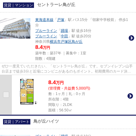
セントラーレ鳥が丘
賃貸｜マンション
東海道本線
「
戸塚
」駅 バス15分 「領家中学校前」 停歩1
分
ブルーライン
「
踊場
」駅 徒歩16分
ブルーライン
「
中田
」駅 徒歩20分
神奈川県
横浜市戸塚区
鳥が丘
8.4
万円
築年数：築37年 ｜募集中：
1室
階数：4階建
ぜひ一度見ていただきたい、「セントラーレ鳥が丘」です。セブンイレブン山手
台店まで徒歩3分と近場にコンビニがあるのもポイント。初期費用のカード決済
ができます。眺めの良い物件探...
8.4
万
円
(管理費・共益費 5,000円)
敷：1ヶ月｜礼：0ヶ月
所在階：4階
間取り：2LDK
面積：56.50㎡
鳥が丘ハイツ
賃貸｜アパート