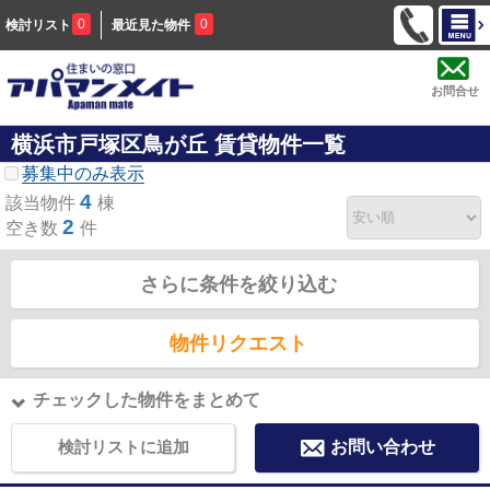
0
0
検討リスト
最近見た物件
お問合せ
横浜市戸塚区鳥が丘 賃貸物件一覧
募集中のみ表示
4
該当物件
棟
2
空き数
件
さらに条件を絞り込む
物件リクエスト
チェックした物件をまとめて
検討リストに追加
お問い合わせ