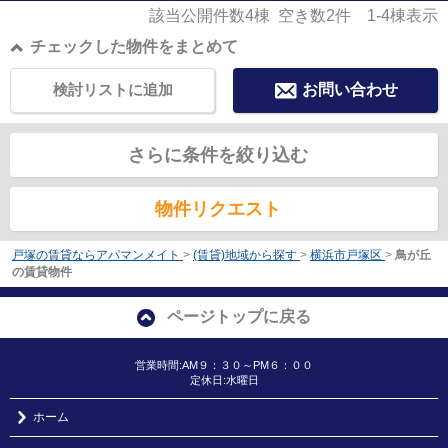
該当公開件数
4
棟 空き数
2
件
1-4
棟表示
チェックした物件をまとめて
検討リストに追加
お問い合わせ
さらに条件を絞り込む
物件リクエスト
戸塚の賃貸ならアパマンメイト
>
(賃貸)地域から探す
>
横浜市戸塚区
>
鳥が丘
の賃貸物件
ページトップに戻る
営業時間:AM９：３０～PM６：００
定休日:水曜日
ホーム