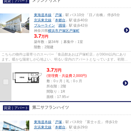
メゾンアリスト
賃貸｜アパート
東海道本線
「
戸塚
」駅 バス10分 「日ノ出橋」 停歩5分
京浜東北線
「
本郷台
」駅 徒歩40分
ブルーライン
「
踊場
」駅 徒歩42分
神奈川県
横浜市戸塚区
戸塚町
3.7
万円
築年数：築34年 ｜募集中：
1室
階数：2階建
こちらの物件は最寄りのスーパー「食品館あおば戸塚町店」が390m以内にあり
ます。暖かな陽射しが心地よい、明るい室内のアパートとなっています。初期費
用をカードでお支払いいただけ...
3.7
万
円
(管理費・共益費 2,000円)
敷：0ヶ月｜礼：0ヶ月
所在階：2階
間取り：1R
面積：17.95㎡
第二サフランハイツ
賃貸｜アパート
東海道本線
「
戸塚
」駅 バス8分 「富士ヶ丘」 停歩1分
京浜東北線
「
本郷台
」駅 徒歩29分