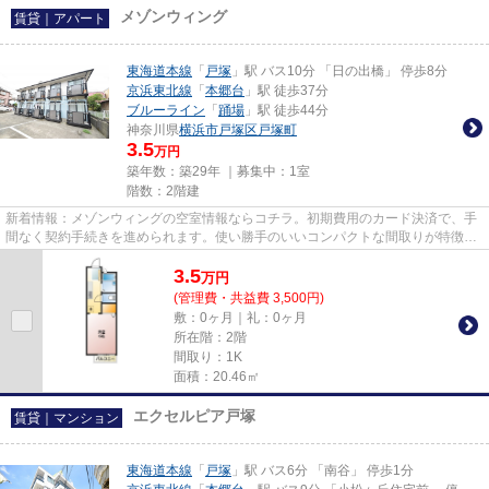
メゾンウィング
賃貸｜アパート
東海道本線
「
戸塚
」駅 バス10分 「日の出橋」 停歩8分
京浜東北線
「
本郷台
」駅 徒歩37分
ブルーライン
「
踊場
」駅 徒歩44分
神奈川県
横浜市戸塚区
戸塚町
3.5
万円
築年数：築29年 ｜募集中：
1室
階数：2階建
新着情報：メゾンウィングの空室情報ならコチラ。初期費用のカード決済で、手
間なく契約手続きを進められます。使い勝手のいいコンパクトな間取りが特徴。
東海道本線戸塚付近の物件情...
3.5
万
円
(管理費・共益費 3,500円)
敷：0ヶ月｜礼：0ヶ月
所在階：2階
間取り：1K
面積：20.46㎡
エクセルピア戸塚
賃貸｜マンション
東海道本線
「
戸塚
」駅 バス6分 「南谷」 停歩1分