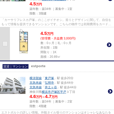
4.5
万円
築年数：築34年 ｜募集中：
1室
階数：3階建
「カーサリフレスカ戸塚」のここがイチオシ。造りとデザインに関して、自信を
もって情報を提供できるマンションです。こちらの物件では初期費用をカードで
お支払いいただけます。ブル...
4.5
万
円
(管理費・共益費 3,000円)
敷：0ヶ月｜礼：0ヶ月
所在階：1階
間取り：1K
面積：20.89㎡
estporte
賃貸｜マンション
横須賀線
「
東戸塚
」駅 徒歩20分
京急本線
「
弘明寺
」駅 徒歩44分
京急本線
「
井土ヶ谷
」駅 徒歩44分
神奈川県
横浜市戸塚区
平戸
３丁目
4.6
4.7
万円～
万円
築年数：築34年 ｜募集中：
2室
階数：4階建
エストポルトの詳しい情報。外観タイル張りのマンションはオシャレなあなたを