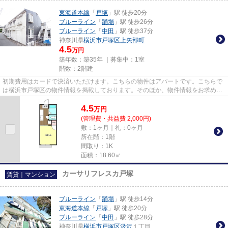
東海道本線
「
戸塚
」駅 徒歩20分
ブルーライン
「
踊場
」駅 徒歩26分
ブルーライン
「
中田
」駅 徒歩37分
神奈川県
横浜市戸塚区
上矢部町
4.5
万円
築年数：築35年 ｜募集中：
1室
階数：2階建
初期費用はカードで決済いただけます。こちらの物件はアパートです。こちらで
は横浜市戸塚区の物件情報を掲載しております。そのほか、物件情報をお求めな
らアパマンメイトまでご連絡...
4.5
万
円
(管理費・共益費 2,000円)
敷：1ヶ月｜礼：0ヶ月
所在階：1階
間取り：1K
面積：18.60㎡
カーサリフレスカ戸塚
賃貸｜マンション
ブルーライン
「
踊場
」駅 徒歩14分
東海道本線
「
戸塚
」駅 徒歩20分
ブルーライン
「
中田
」駅 徒歩28分
神奈川県
横浜市戸塚区
汲沢
１丁目