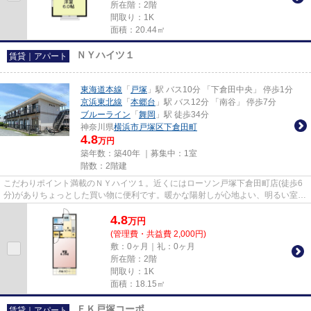
所在階：2階
間取り：1K
面積：20.44㎡
ＮＹハイツ１
賃貸｜アパート
東海道本線
「
戸塚
」駅 バス10分 「下倉田中央」 停歩1分
京浜東北線
「
本郷台
」駅 バス12分 「南谷」 停歩7分
ブルーライン
「
舞岡
」駅 徒歩34分
神奈川県
横浜市戸塚区
下倉田町
4.8
万円
築年数：築40年 ｜募集中：
1室
階数：2階建
こだわりポイント満載のＮＹハイツ１。近くにはローソン戸塚下倉田町店(徒歩6
分)がありちょっとした買い物に便利です。暖かな陽射しが心地よい、明るい室内
の物件となっています。不動...
4.8
万
円
(管理費・共益費 2,000円)
敷：0ヶ月｜礼：0ヶ月
所在階：2階
間取り：1K
面積：18.15㎡
ＦＫ戸塚コーポ
賃貸｜アパート