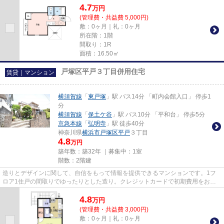
4.7
万
円
(管理費・共益費 5,000円)
敷：0ヶ月｜礼：0ヶ月
所在階：1階
間取り：1R
面積：16.50㎡
戸塚区平戸３丁目併用住宅
賃貸｜マンション
横須賀線
「
東戸塚
」駅 バス14分 「町内会館入口」 停歩1
分
横須賀線
「
保土ケ谷
」駅 バス10分 「平和台」 停歩5分
京急本線
「
弘明寺
」駅 徒歩40分
神奈川県
横浜市戸塚区
平戸
３丁目
4.8
万円
築年数：築32年 ｜募集中：
1室
階数：2階建
造りとデザインに関して、自信をもって情報を提供できるマンションです。1フ
ロア1住戸の間取りでゆったりとした造り。クレジットカードで初期費用をお支
払いいただける物件です。陽当...
4.8
万
円
(管理費・共益費 3,000円)
敷：0ヶ月｜礼：0ヶ月