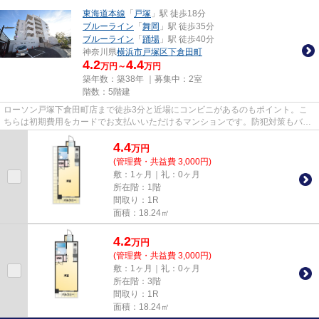
東海道本線
「
戸塚
」駅 徒歩18分
ブルーライン
「
舞岡
」駅 徒歩35分
ブルーライン
「
踊場
」駅 徒歩40分
神奈川県
横浜市戸塚区
下倉田町
4.2
4.4
万円～
万円
築年数：築38年 ｜募集中：
2室
階数：5階建
ローソン戸塚下倉田町店まで徒歩3分と近場にコンビニがあるのもポイント。こ
ちらは初期費用をカードでお支払いいただけるマンションです。防犯対策もバッ
チリなマンションタイプの物件...
4.4
万
円
(管理費・共益費 3,000円)
敷：1ヶ月｜礼：0ヶ月
所在階：1階
間取り：1R
面積：18.24㎡
4.2
万
円
(管理費・共益費 3,000円)
敷：1ヶ月｜礼：0ヶ月
所在階：3階
間取り：1R
面積：18.24㎡