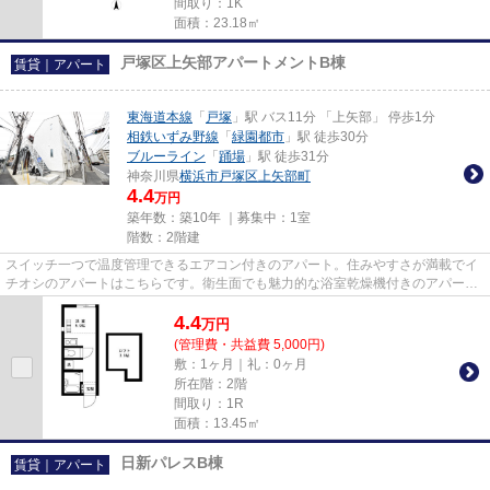
間取り：1K
面積：23.18㎡
戸塚区上矢部アパートメントB棟
賃貸｜アパート
東海道本線
「
戸塚
」駅 バス11分 「上矢部」 停歩1分
相鉄いずみ野線
「
緑園都市
」駅 徒歩30分
ブルーライン
「
踊場
」駅 徒歩31分
神奈川県
横浜市戸塚区
上矢部町
4.4
万円
築年数：築10年 ｜募集中：
1室
階数：2階建
スイッチ一つで温度管理できるエアコン付きのアパート。住みやすさが満載でイ
チオシのアパートはこちらです。衛生面でも魅力的な浴室乾燥機付きのアパート
となっています。できるだけ...
4.4
万
円
(管理費・共益費 5,000円)
敷：1ヶ月｜礼：0ヶ月
所在階：2階
間取り：1R
面積：13.45㎡
日新パレスB棟
賃貸｜アパート