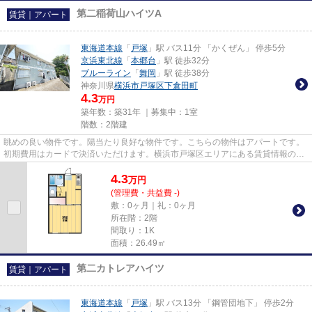
第二稲荷山ハイツA
賃貸｜アパート
東海道本線
「
戸塚
」駅 バス11分 「かくぜん」 停歩5分
京浜東北線
「
本郷台
」駅 徒歩32分
ブルーライン
「
舞岡
」駅 徒歩38分
神奈川県
横浜市戸塚区
下倉田町
4.3
万円
築年数：築31年 ｜募集中：
1室
階数：2階建
眺めの良い物件です。陽当たり良好な物件です。こちらの物件はアパートです。
初期費用はカードで決済いただけます。横浜市戸塚区エリアにある賃貸情報のこ
となら、地域に密着した当社...
4.3
万
円
(管理費・共益費 -)
敷：0ヶ月｜礼：0ヶ月
所在階：2階
間取り：1K
面積：26.49㎡
第二カトレアハイツ
賃貸｜アパート
東海道本線
「
戸塚
」駅 バス13分 「鋼管団地下」 停歩2分