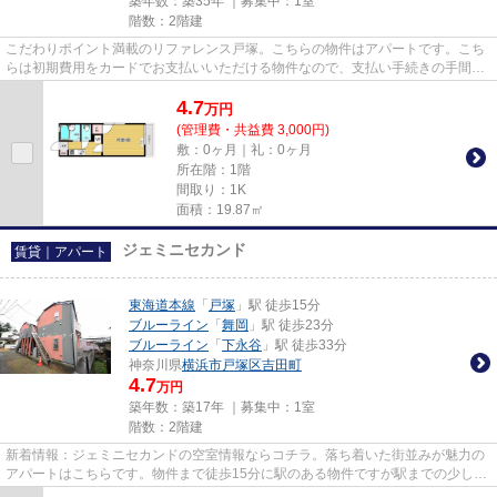
築年数：築35年 ｜募集中：
1室
階数：2階建
こだわりポイント満載のリファレンス戸塚。こちらの物件はアパートです。こち
らは初期費用をカードでお支払いいただける物件なので、支払い手続きの手間が
省けます。当社は横浜市戸塚...
4.7
万
円
(管理費・共益費 3,000円)
敷：0ヶ月｜礼：0ヶ月
所在階：1階
間取り：1K
面積：19.87㎡
ジェミニセカンド
賃貸｜アパート
東海道本線
「
戸塚
」駅 徒歩15分
ブルーライン
「
舞岡
」駅 徒歩23分
ブルーライン
「
下永谷
」駅 徒歩33分
神奈川県
横浜市戸塚区
吉田町
4.7
万円
築年数：築17年 ｜募集中：
1室
階数：2階建
新着情報：ジェミニセカンドの空室情報ならコチラ。落ち着いた街並みが魅力の
アパートはこちらです。物件まで徒歩15分に駅のある物件ですが駅までの少しの
距離が毎日の程良い運動にも...