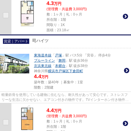
4.3
万
円
(管理費・共益費 3,000円)
敷：1ヶ月｜礼：0ヶ月
所在階：1階
間取り：1K
面積：23.18㎡
司ハイツ
賃貸｜アパート
東海道本線
「
戸塚
」駅 バス5分 「宮谷」 停歩4分
ブルーライン
「
舞岡
」駅 徒歩36分
京浜東北線
「
本郷台
」駅 徒歩38分
神奈川県
横浜市戸塚区
下倉田町
4.4
万円
築年数：築40年 ｜募集中：
1室
階数：2階建
軽量鉄骨を使用している建物に住むなら、耐久性があって安心です。ストレスフ
リーな生活に欠かせない、エアコン付きの物件です。TVインターホン付き物件な
ら、急な来訪者の対応も快適...
4.4
万
円
(管理費・共益費 3,000円)
敷：1ヶ月｜礼：0ヶ月
所在階：1階