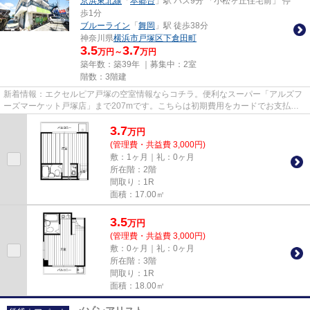
京浜東北線
「
本郷台
」駅 バス9分 「小松ヶ丘住宅前」 停
歩1分
ブルーライン
「
舞岡
」駅 徒歩38分
神奈川県
横浜市戸塚区
下倉田町
3.5
3.7
万円～
万円
築年数：築39年 ｜募集中：
2室
階数：3階建
新着情報：エクセルピア戸塚の空室情報ならコチラ。便利なスーパー「アルズフ
ーズマーケット戸塚店」まで207mです。こちらは初期費用をカードでお支払い
いただける物件なので、支払い...
3.7
万
円
(管理費・共益費 3,000円)
敷：1ヶ月｜礼：0ヶ月
所在階：2階
間取り：1R
面積：17.00㎡
3.5
万
円
(管理費・共益費 3,000円)
敷：0ヶ月｜礼：0ヶ月
所在階：3階
間取り：1R
面積：18.00㎡