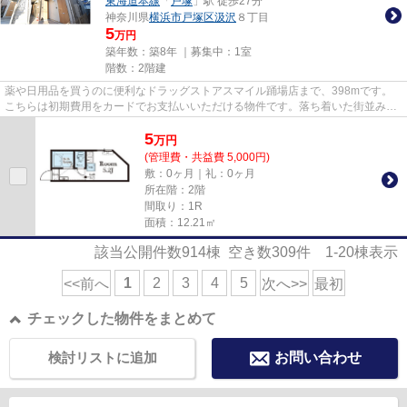
東海道本線
「
戸塚
」駅 徒歩27分
神奈川県
横浜市戸塚区
汲沢
８丁目
5
万円
築年数：築8年 ｜募集中：
1室
階数：2階建
薬や日用品を買うのに便利なドラッグストアスマイル踊場店まで、398mです。
こちらは初期費用をカードでお支払いいただける物件です。落ち着いた街並みが
魅力のアパートはこちらです。...
5
万
円
(管理費・共益費 5,000円)
敷：0ヶ月｜礼：0ヶ月
所在階：2階
間取り：1R
面積：12.21㎡
該当公開件数
914
棟 空き数
309
件
1-20
棟表示
1
2
3
4
5
<<前へ
次へ>>
最初
チェックした物件をまとめて
検討リストに追加
お問い合わせ