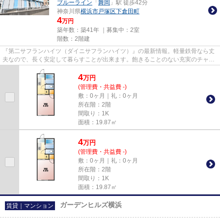
ブルーライン
「
舞岡
」駅 徒歩42分
神奈川県
横浜市戸塚区
下倉田町
4
万円
築年数：築41年 ｜募集中：
2室
階数：2階建
『第二サフランハイツ（ダイニサフランハイツ）』の最新情報。軽量鉄骨なら丈
夫なので、長く安定して暮らすことが出来ます。飽きることのない充実のチャン
ネル数が魅力のCATV対応物件...
4
万
円
(管理費・共益費 -)
敷：0ヶ月｜礼：0ヶ月
所在階：2階
間取り：1K
面積：19.87㎡
4
万
円
(管理費・共益費 -)
敷：0ヶ月｜礼：0ヶ月
所在階：2階
間取り：1K
面積：19.87㎡
ガーデンヒルズ横浜
賃貸｜マンション