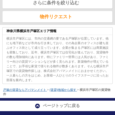
さらに条件を絞り込む
物件リクエスト
神奈川県横浜市戸塚区エリア情報
横浜市戸塚区には、市内の交通網の要である戸塚駅が位置しています。他
にも地下鉄などが市内を行き来しており、その為企業のオフィスが建ち並
ぶオフィス街として成り立っています。企業が集まる戸塚区には商業施設
も密集しており、近年、横浜市戸塚区では住宅化が進んでおり、賃貸物件
の数も増加傾向にあります。特にファミリー世帯には人気があり、ファミ
リー向けの賃貸マンションなどが多く見られます。新築物件が増えている
ことで、お手頃な家賃で借りれる物件が数多くあります。そんな横浜市戸
塚区での賃貸物件探しは、株式会社アパマンメイトにおまかせください。
一人暮らしの方をはじめ、お客様一人ひとりのライフステージに沿ったお
部屋を案内します。
戸塚の賃貸ならアパマンメイト
>
(賃貸)地域から探す
>
横浜市戸塚区の賃貸物
件
ページトップに戻る