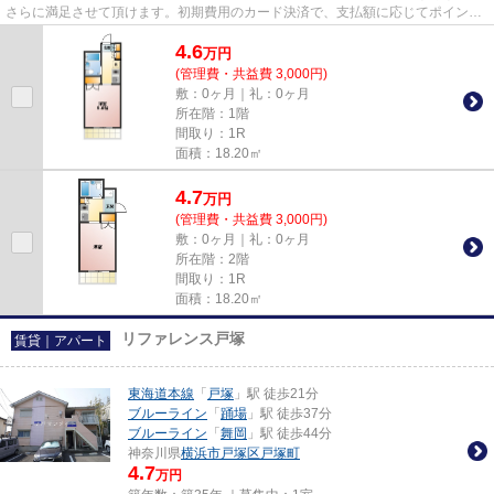
さらに満足させて頂けます。初期費用のカード決済で、支払額に応じてポイント
が貯まりますよ。内見のご連...
4.6
万
円
(管理費・共益費 3,000円)
敷：0ヶ月｜礼：0ヶ月
所在階：1階
間取り：1R
面積：18.20㎡
4.7
万
円
(管理費・共益費 3,000円)
敷：0ヶ月｜礼：0ヶ月
所在階：2階
間取り：1R
面積：18.20㎡
リファレンス戸塚
賃貸｜アパート
東海道本線
「
戸塚
」駅 徒歩21分
ブルーライン
「
踊場
」駅 徒歩37分
ブルーライン
「
舞岡
」駅 徒歩44分
神奈川県
横浜市戸塚区
戸塚町
4.7
万円