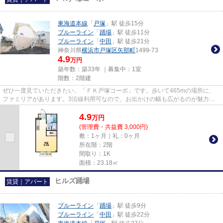
東海道本線
「
戸塚
」駅 徒歩15分
ブルーライン
「
踊場
」駅 徒歩11分
ブルーライン
「
中田
」駅 徒歩21分
神奈川県
横浜市戸塚区
矢部町
1499-73
4.9
万円
築年数：築33年 ｜募集中：
1室
階数：2階建
ぜひ一度見ていただきたい、「ＦＫ戸塚コーポ」です。歩いて465mの場所に、
ファミリアがあります。3沿線利用可なので、お出かけの幅も広がるのが魅力で
す。この物件は窓からの陽当りも...
4.9
万
円
(管理費・共益費 3,000円)
敷：1ヶ月｜礼：0ヶ月
所在階：2階
間取り：1K
面積：23.18㎡
ヒルズ踊場
賃貸｜アパート
ブルーライン
「
踊場
」駅 徒歩9分
ブルーライン
「
中田
」駅 徒歩22分