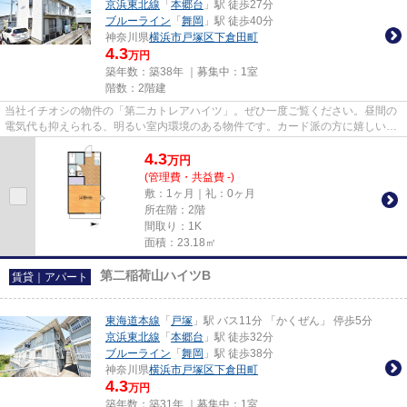
京浜東北線
「
本郷台
」駅 徒歩27分
ブルーライン
「
舞岡
」駅 徒歩40分
神奈川県
横浜市戸塚区
下倉田町
4.3
万円
築年数：築38年 ｜募集中：
1室
階数：2階建
当社イチオシの物件の「第二カトレアハイツ」。ぜひ一度ご覧ください。昼間の
電気代も抑えられる、明るい室内環境のある物件です。カード派の方に嬉しい。
初期費用のカード決済が可能...
4.3
万
円
(管理費・共益費 -)
敷：1ヶ月｜礼：0ヶ月
所在階：2階
間取り：1K
面積：23.18㎡
第二稲荷山ハイツB
賃貸｜アパート
東海道本線
「
戸塚
」駅 バス11分 「かくぜん」 停歩5分
京浜東北線
「
本郷台
」駅 徒歩32分
ブルーライン
「
舞岡
」駅 徒歩38分
神奈川県
横浜市戸塚区
下倉田町
4.3
万円
築年数：築31年 ｜募集中：
1室