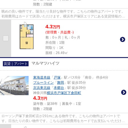
階数：2階建
眺めの良い物件です。陽当たり良好な物件です。こちらの物件はアパートです。
初期費用はカードで決済いただけます。横浜市戸塚区エリアにある賃貸情報のこ
となら、地域に密着した当社...
4.3
万
円
(管理費・共益費 -)
敷：0ヶ月｜礼：0ヶ月
所在階：1階
間取り：1K
面積：26.49㎡
マルマツハイツ
賃貸｜アパート
東海道本線
「
戸塚
」駅 バス6分 「南谷」 停歩4分
ブルーライン
「
舞岡
」駅 徒歩35分
京浜東北線
「
本郷台
」駅 徒歩39分
神奈川県
横浜市戸塚区
下倉田町
4.3
万円
築年数：築38年 ｜募集中：
1室
階数：2階建
ローソン戸塚下倉田町店が291mにある物件です。こちらの物件はアパートで
す。日当たりの良い物件です。こちらは初期費用をカードでお支払いいただける
物件なので、支払い手続きの手間...