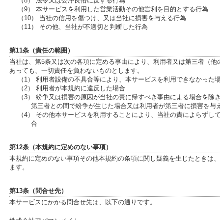
（8） 法令又は公序良俗に反する行為
（9） 本サービスを利用した営業活動その他営利を目的とする行為
（10） 当社の信用を傷つけ、又は当社に損害を与える行為
（11） その他、当社が不適切と判断した行為
第11条（責任の範囲）
当社は、第5条又は次の各項に定める事由により、利用者又は第三者（他
あっても、一切責任を負わないものとします。
（1） 利用者設備の不具合等により、本サービスを利用できなかった
（2） 利用者が本規約に違反した場合
（3） 紛争又は損害の原因が当社の責に帰すべき事由による場合を除
第三者との間で紛争が生じた場合又は利用者が第三者に損害を与
（4） その他本サービスを利用することにより、当社の責によらずし
合
第12条（本規約に定めのない事項）
本規約に定めのない事項その他本規約の条項に関し疑義を生じたときは、
ます。
第13条（問合せ先）
本サービスにかかる問合せ先は、以下の通りです。