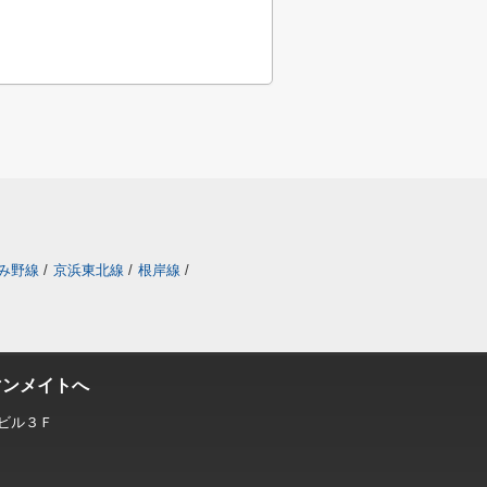
み野線
/
京浜東北線
/
根岸線
/
マンメイトへ
ビル３Ｆ