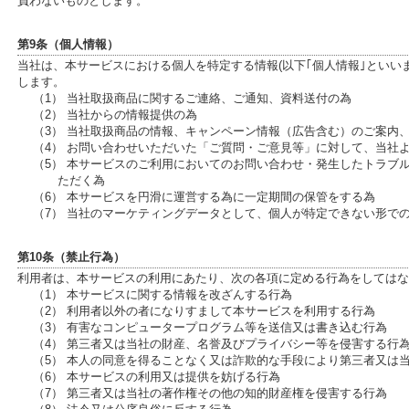
負わないものとします。
第9条（個人情報）
当社は、本サービスにおける個人を特定する情報(以下｢個人情報｣といい
します。
（1） 当社取扱商品に関するご連絡、ご通知、資料送付の為
（2） 当社からの情報提供の為
（3） 当社取扱商品の情報、キャンペーン情報（広告含む）のご案内
（4） お問い合わせいただいた「ご質問・ご意見等」に対して、当社
（5） 本サービスのご利用においてのお問い合わせ・発生したトラブ
ただく為
（6） 本サービスを円滑に運営する為に一定期間の保管をする為
（7） 当社のマーケティングデータとして、個人が特定できない形で
第10条（禁止行為）
利用者は、本サービスの利用にあたり、次の各項に定める行為をしてはな
（1） 本サービスに関する情報を改ざんする行為
（2） 利用者以外の者になりすまして本サービスを利用する行為
（3） 有害なコンピュータープログラム等を送信又は書き込む行為
（4） 第三者又は当社の財産、名誉及びプライバシー等を侵害する行
（5） 本人の同意を得ることなく又は詐欺的な手段により第三者又は
（6） 本サービスの利用又は提供を妨げる行為
（7） 第三者又は当社の著作権その他の知的財産権を侵害する行為