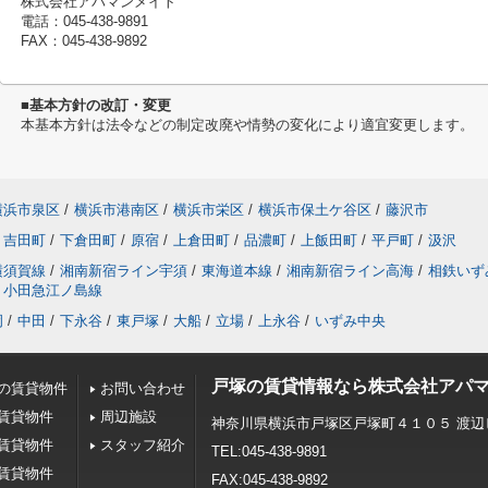
株式会社アパマンメイト
電話：045-438-9891
FAX：045-438-9892
■基本方針の改訂・変更
本基本方針は法令などの制定改廃や情勢の変化により適宜変更します。
横浜市泉区
/
横浜市港南区
/
横浜市栄区
/
横浜市保土ケ谷区
/
藤沢市
吉田町
/
下倉田町
/
原宿
/
上倉田町
/
品濃町
/
上飯田町
/
平戸町
/
汲沢
横須賀線
/
湘南新宿ライン宇須
/
東海道本線
/
湘南新宿ライン高海
/
相鉄いず
小田急江ノ島線
岡
/
中田
/
下永谷
/
東戸塚
/
大船
/
立場
/
上永谷
/
いずみ中央
戸塚の賃貸情報なら株式会社アパ
の賃貸物件
お問い合わせ
賃貸物件
周辺施設
神奈川県横浜市戸塚区戸塚町４１０５ 渡辺
賃貸物件
スタッフ紹介
TEL:045-438-9891
賃貸物件
FAX:045-438-9892