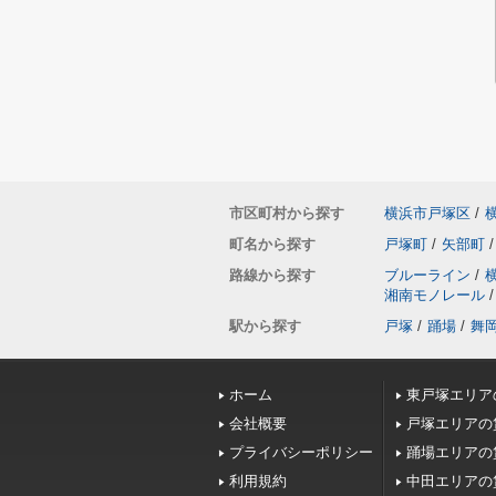
市区町村から探す
横浜市戸塚区
/
町名から探す
戸塚町
/
矢部町
/
路線から探す
ブルーライン
/
湘南モノレール
/
駅から探す
戸塚
/
踊場
/
舞
ホーム
東戸塚エリア
会社概要
戸塚エリアの
プライバシーポリシー
踊場エリアの
利用規約
中田エリアの