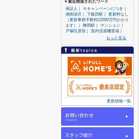
▼最近検索されたワード
保証人
｜
※キャンペーンにつき
｜
湘南深沢
｜
下飯田駅
｜
更新料なし
（更新事務手数料22000万円かかり
ます）
｜
舞岡駅
｜
マンション
｜
戸塚区原宿
｜
室内洗濯機置場
｜
もっと見る
更新情報一覧