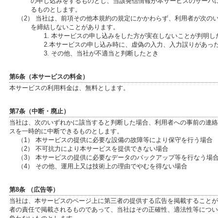
の申し込みをするものとし、当該発信情報が本サービスのサーバ
るものとします。
（2） 当社は、前項その他本規約の規定にかかわらず、利用者が次の
を締結しないことがあります。
1. 本サービスの申し込みをした方が実在しないことが判明し
2.本サービスの申し込み時に、虚偽の入力、入力誤りがあっ
3. その他、当社が不適当と判断したとき
第6条（本サービスの料金）
本サービスの利用料金は、無料とします。
第7条（中断・廃止）
当社は、次のいずれかに該当すると判断した場合、利用者への事前の連絡
スを一時的に中断できるものとします。
（1） 本サービスの提供に必要な設備の故障等により保守を行う場合
（2） 不可抗力により本サービスを提供できない場合
（3） 本サービスの提供に必要なデータのバックアップ等を行なう場
（4） その他、運用上又は技術上の理由でやむを得ない場合
第8条 （広告等）
当社は、本サービスのページ上に第三者の提供する広告を掲載することが
者の責任で掲載されるものであって、当社はその正確性、適法性等につい