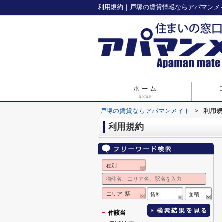
利用規約｜戸塚の賃貸情報ならアパマンメ
戸塚の賃貸ならアパマンメイト
>
利用
利用規約
種別
エリア| 駅
賃料
面積
-
件該当