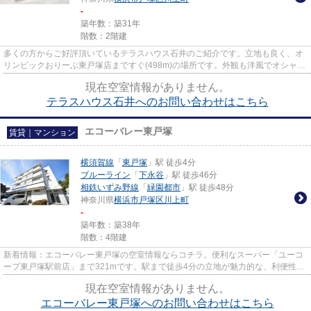
-
築年数：築31年
階数：2階建
多くの方からご好評頂いているテラスハウス石井のご紹介です。立地も良く、オ
リンピックおりーぶ東戸塚店まですぐ(498m)の場所です。外観も洋風でオシャレ
な、テラスハウスの物件とな...
現在空室情報がありません。
テラスハウス石井へのお問い合わせはこちら
エコーバレー東戸塚
賃貸｜マンション
横須賀線
「
東戸塚
」駅 徒歩4分
ブルーライン
「
下永谷
」駅 徒歩46分
相鉄いずみ野線
「
緑園都市
」駅 徒歩48分
神奈川県
横浜市戸塚区
川上町
-
築年数：築38年
階数：4階建
新着情報：エコーバレー東戸塚の空室情報ならコチラ。便利なスーパー「ユーコ
ープ東戸塚駅前店」まで321mです。駅まで徒歩4分の立地が魅力的な、利便性の
高い物件です。眺望良好なマン...
現在空室情報がありません。
エコーバレー東戸塚へのお問い合わせはこちら