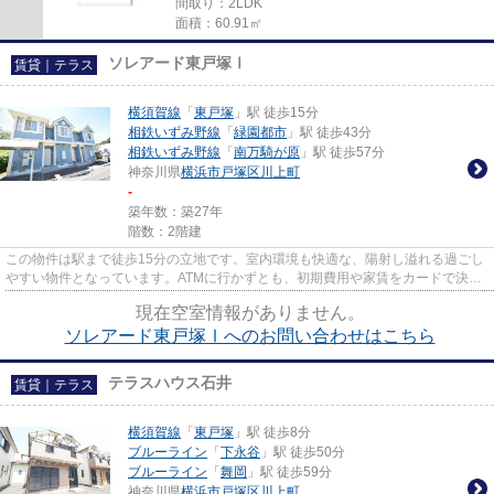
間取り：2LDK
面積：60.91㎡
ソレアード東戸塚Ⅰ
賃貸｜テラス
横須賀線
「
東戸塚
」駅 徒歩15分
相鉄いずみ野線
「
緑園都市
」駅 徒歩43分
相鉄いずみ野線
「
南万騎が原
」駅 徒歩57分
神奈川県
横浜市戸塚区
川上町
-
築年数：築27年
階数：2階建
この物件は駅まで徒歩15分の立地です。室内環境も快適な、陽射し溢れる過ごし
やすい物件となっています。ATMに行かずとも、初期費用や家賃をカードで決済
できます。ゆったりした吹抜け...
現在空室情報がありません。
ソレアード東戸塚Ⅰへのお問い合わせはこちら
テラスハウス石井
賃貸｜テラス
横須賀線
「
東戸塚
」駅 徒歩8分
ブルーライン
「
下永谷
」駅 徒歩50分
ブルーライン
「
舞岡
」駅 徒歩59分
神奈川県
横浜市戸塚区
川上町