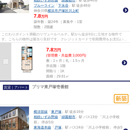
相鉄いずみ野線
「
緑園都市
」駅 徒歩46分
ブルーライン
「
下永谷
」駅 徒歩48分
神奈川県
横浜市戸塚区
川上町
7.8
万円
築年数：築24年 ｜募集中：
1室
階数：2階建
こだわりポイント満載のリヴュールベルテ。駅から徒歩9分に立地する物件で
す。こちらの物件は陽当り良好です。クレジットカードで初期費用をお支払いい
ただける物件です。横浜市戸塚区...
7.8
万
円
(管理費・共益費 3,000円)
敷：1ヶ月｜礼：1.5ヶ月
所在階：1階
間取り：1K
面積：29.81㎡
プリマ東戸塚壱番館
賃貸｜アパート
横須賀線
「
東戸塚
」駅 徒歩16分
相鉄いずみ野線
「
緑園都市
」駅 バス13分 「川上小学校
前」 停歩5分
東海道本線
「
戸塚
」駅 バス24分 「川上小学校前」 停歩5