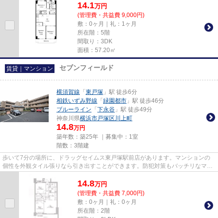
14.1
万
円
(管理費・共益費 9,000円)
敷：0ヶ月｜礼：1ヶ月
所在階：5階
間取り：3DK
面積：57.20㎡
セブンフィールド
賃貸｜マンション
横須賀線
「
東戸塚
」駅 徒歩6分
相鉄いずみ野線
「
緑園都市
」駅 徒歩46分
ブルーライン
「
下永谷
」駅 徒歩49分
神奈川県
横浜市戸塚区
川上町
14.8
万円
築年数：築25年 ｜募集中：
1室
階数：3階建
歩いて7分の場所に、ドラッグセイムス東戸塚駅前店があります。マンションの
個性を外観タイル張りなら引き出すことができます。防犯対策もバッチリなマン
ションタイプの物件です。陽当...
14.8
万
円
(管理費・共益費 7,000円)
敷：0ヶ月｜礼：0ヶ月
所在階：2階