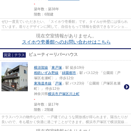
-
築年数：築38年
階数：6階建
ぜひ一度見ていただきたい、「スイホウ壱番館」です。タイルが外壁には張られ
ています。造りとデザインに関して、自信をもって情報を提供できるマンション
です。アパマンメイトには、...
現在空室情報がありません。
スイホウ壱番館へのお問い合わせはこちら
ビューティーリバーハウス
賃貸｜テラス
横須賀線
「
東戸塚
」駅 徒歩19分
相鉄いずみ野線
「
緑園都市
」駅 バス12分 「公園前〔戸
塚区名瀬町〕」 停歩12分
東海道本線
「
戸塚
」駅 バス23分 「公園前〔戸塚区名瀬
町〕」 停歩12分
神奈川県
横浜市戸塚区
川上町
-
築年数：築17年
階数：2階建
テラスハウスの物件なので、一戸建てのような開放感が得られます。陽当たりが
良いので、冬も暖かく快適に過ごすことができます。横浜市戸塚区で横須賀線東
戸塚駅周辺の物件をお探しで...