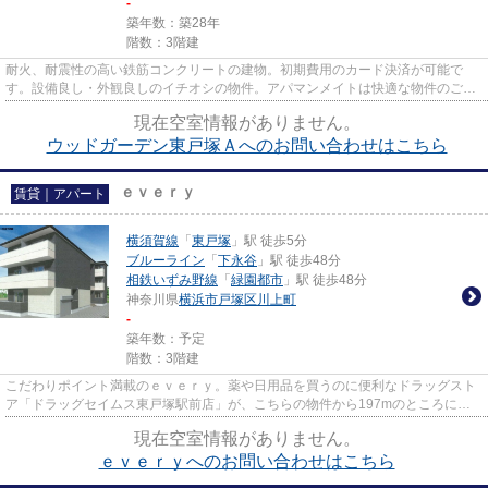
-
築年数：築28年
階数：3階建
耐火、耐震性の高い鉄筋コンクリートの建物。初期費用のカード決済が可能で
す。設備良し・外観良しのイチオシの物件。アパマンメイトは快適な物件のご紹
介をいたします。横浜市戸塚区...
現在空室情報がありません。
ウッドガーデン東戸塚Ａへのお問い合わせはこちら
ｅｖｅｒｙ
賃貸｜アパート
横須賀線
「
東戸塚
」駅 徒歩5分
ブルーライン
「
下永谷
」駅 徒歩48分
相鉄いずみ野線
「
緑園都市
」駅 徒歩48分
神奈川県
横浜市戸塚区
川上町
-
築年数：予定
階数：3階建
こだわりポイント満載のｅｖｅｒｙ。薬や日用品を買うのに便利なドラッグスト
ア「ドラッグセイムス東戸塚駅前店」が、こちらの物件から197mのところにあ
ります。カード決済で手元にお...
現在空室情報がありません。
ｅｖｅｒｙへのお問い合わせはこちら