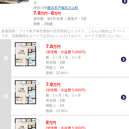
分
神奈川県
横浜市戸塚区
川上町
7.8
8
万円～
万円
築年数：築1年未満 ｜募集中：
5室
階数：2階建
新着情報：プリマ東戸塚壱番館の空室情報ならコチラ。こちらの物件はアパート
です。初期費用をカードでお支払いいただけるので、カードで決済したい方にも
おすすめです。info@apamanma...
7.8
万
円
(管理費・共益費 5,000円)
敷：1ヶ月｜礼：1ヶ月
所在階：1階
間取り：1R
面積：22.94㎡
7.8
万
円
(管理費・共益費 5,000円)
敷：1ヶ月｜礼：1ヶ月
所在階：1階
間取り：1R
面積：22.00㎡
8
万
円
(管理費・共益費 5,000円)