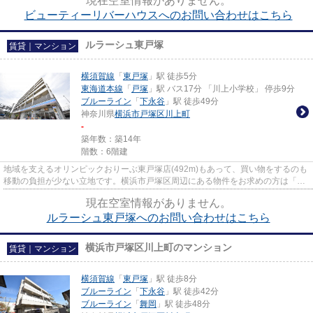
現在空室情報がありません。
ビューティーリバーハウスへのお問い合わせはこちら
ルラーシュ東戸塚
賃貸｜マンション
横須賀線
「
東戸塚
」駅 徒歩5分
東海道本線
「
戸塚
」駅 バス17分 「川上小学校」 停歩9分
ブルーライン
「
下永谷
」駅 徒歩49分
神奈川県
横浜市戸塚区
川上町
-
築年数：築14年
階数：6階建
地域を支えるオリンピックおりーぶ東戸塚店(492m)もあって、買い物をするのも
移動の負担が少ない立地です。横浜市戸塚区周辺にある物件をお求めの方は「ル
ラーシュ東戸塚」はいかがで...
現在空室情報がありません。
ルラーシュ東戸塚へのお問い合わせはこちら
横浜市戸塚区川上町のマンション
賃貸｜マンション
横須賀線
「
東戸塚
」駅 徒歩8分
ブルーライン
「
下永谷
」駅 徒歩42分
ブルーライン
「
舞岡
」駅 徒歩48分