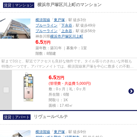
横浜市戸塚区川上町のマンション
賃貸｜マンション
横須賀線
「
東戸塚
」駅 徒歩3分
ブルーライン
「
下永谷
」駅 徒歩49分
ブルーライン
「
上永谷
」駅 徒歩56分
神奈川県
横浜市戸塚区
川上町
6.5
万円
築年数：築31年 ｜募集中：
1室
階数：8階建
駅まで3分と、駅近でアクセスも良好な物件です。タイル張りのきれいな外観も
特徴の一つです。アパマンメイトでは、横須賀線東戸塚を中心に数多くの不動産
情報を取り扱っております。駅...
6.5
万
円
(管理費・共益費 5,000円)
敷：0ヶ月｜礼：0ヶ月
所在階：6階
間取り：1K
面積：17.40㎡
リヴュールベルテ
賃貸｜アパート
横須賀線
「
東戸塚
」駅 徒歩9分