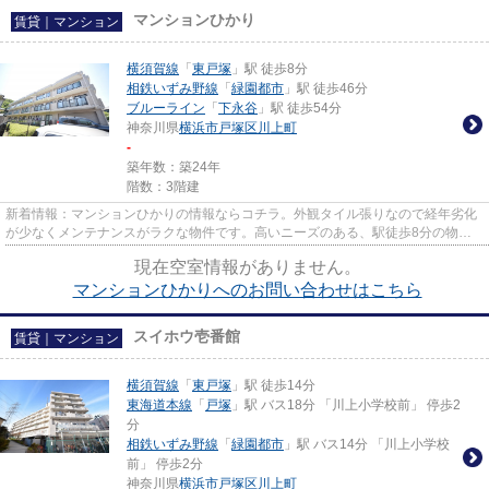
マンションひかり
賃貸｜マンション
横須賀線
「
東戸塚
」駅 徒歩8分
相鉄いずみ野線
「
緑園都市
」駅 徒歩46分
ブルーライン
「
下永谷
」駅 徒歩54分
神奈川県
横浜市戸塚区
川上町
-
築年数：築24年
階数：3階建
新着情報：マンションひかりの情報ならコチラ。外観タイル張りなので経年劣化
が少なくメンテナンスがラクな物件です。高いニーズのある、駅徒歩8分の物件
です。こちらの物件はマンショ...
現在空室情報がありません。
マンションひかりへのお問い合わせはこちら
スイホウ壱番館
賃貸｜マンション
横須賀線
「
東戸塚
」駅 徒歩14分
東海道本線
「
戸塚
」駅 バス18分 「川上小学校前」 停歩2
分
相鉄いずみ野線
「
緑園都市
」駅 バス14分 「川上小学校
前」 停歩2分
神奈川県
横浜市戸塚区
川上町