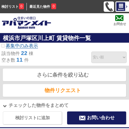
0
0
検討リスト
最近見た物件
お問合せ
横浜市戸塚区川上町 賃貸物件一覧
募集中のみ表示
22
該当物件
棟
11
空き数
件
さらに条件を絞り込む
物件リクエスト
チェックした物件をまとめて
検討リストに追加
お問い合わせ