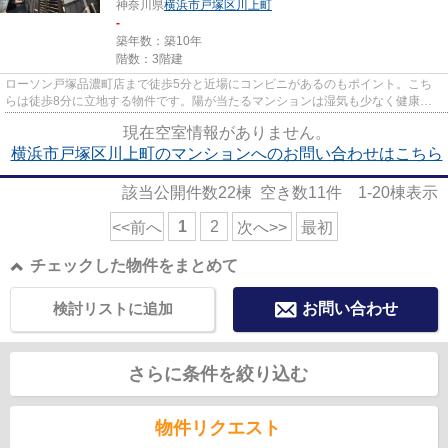
神奈川県
横浜市戸塚区
川上町
-
築年数：築10年
階数：3階建
ローソン戸塚品濃町店まで徒歩5分と近場にコンビニがあるのもポイント。こち
らは徒歩8分に立地する物件です。陽が当たるマンションは湿気も少なく健康な
毎日を過ごせます。横浜市戸塚...
現在空室情報がありません。
横浜市戸塚区川上町のマンションへのお問い合わせはこちら
該当公開件数
22
棟 空き数
11
件
1-20
棟表示
1
2
<<前へ
次へ>>
最初
チェックした物件をまとめて
検討リストに追加
お問い合わせ
さらに条件を絞り込む
物件リクエスト