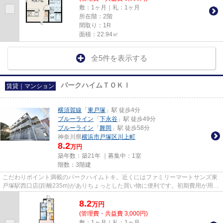
敷：1ヶ月｜礼：1ヶ月
所在階：2階
間取り：1R
面積：22.94㎡
全5件を表示する
パークハイムＴＯＫＩ
賃貸｜マンション
横須賀線
「
東戸塚
」駅 徒歩4分
ブルーライン
「
下永谷
」駅 徒歩49分
ブルーライン
「
舞岡
」駅 徒歩58分
神奈川県
横浜市戸塚区
川上町
8.2
万円
築年数：築21年 ｜募集中：
1室
階数：3階建
こだわりポイント満載のパークハイムトキ。近くにはファミリーマートサンズ東
戸塚駅西口店(距離235m)がありちょっとした買い物に便利です。初期費用が用意
出来なくても安心。カード決...
8.2
万
円
(管理費・共益費 3,000円)
敷：1ヶ月｜礼：1ヶ月