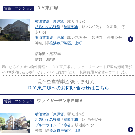
ＤＹ東戸塚
賃貸｜マンション
横須賀線
「
東戸塚
」駅 徒歩17分
相鉄いずみ野線
「
緑園都市
」駅 バス12分 「公園前」 停
歩10分
東海道本線
「
戸塚
」駅 バス20分 「妙法寺」 停歩13分
神奈川県
横浜市戸塚区
川上町
-
築年数：築32年
階数：3階建
気になるイチオシ物件情報：「ＤＹ東戸塚」。ファミリーマート戸塚名瀬町店が
489m以内にある物件です。ATMに行かずとも、初期費用や家賃をカードで決済
できます。こちらはマンションタ...
現在空室情報がありません。
ＤＹ東戸塚へのお問い合わせはこちら
ウッドガーデン東戸塚Ａ
賃貸｜マンション
横須賀線
「
東戸塚
」駅 徒歩9分
相鉄いずみ野線
「
緑園都市
」駅 徒歩47分
ブルーライン
「
下永谷
」駅 徒歩59分
神奈川県
横浜市戸塚区
川上町