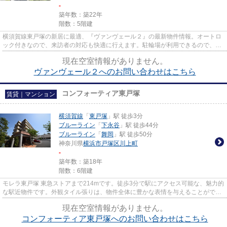
-
築年数：築22年
階数：5階建
横須賀線東戸塚の新居に最適、『ヴァンヴェール２』の最新物件情報。オートロ
ック付きなので、来訪者の対応も快適に行えます。駐輪場が利用できるので、自
転車の置き場所に困りません...
現在空室情報がありません。
ヴァンヴェール２へのお問い合わせはこちら
コンフォーティア東戸塚
賃貸｜マンション
横須賀線
「
東戸塚
」駅 徒歩3分
ブルーライン
「
下永谷
」駅 徒歩44分
ブルーライン
「
舞岡
」駅 徒歩50分
神奈川県
横浜市戸塚区
川上町
-
築年数：築18年
階数：6階建
モレラ東戸塚 東急ストアまで214mです。徒歩3分で駅にアクセス可能な、魅力的
な駅近物件です。外観タイル張りは、物件全体に豊かな表情を与えることができ
ます。こちらの物件はマンシ...
現在空室情報がありません。
コンフォーティア東戸塚へのお問い合わせはこちら