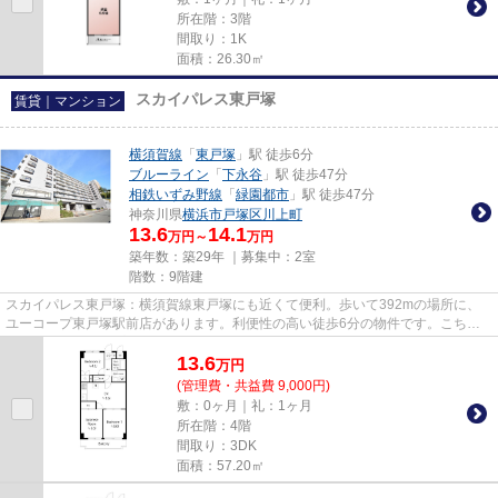
所在階：3階
間取り：1K
面積：26.30㎡
スカイパレス東戸塚
賃貸｜マンション
横須賀線
「
東戸塚
」駅 徒歩6分
ブルーライン
「
下永谷
」駅 徒歩47分
相鉄いずみ野線
「
緑園都市
」駅 徒歩47分
神奈川県
横浜市戸塚区
川上町
13.6
14.1
万円～
万円
築年数：築29年 ｜募集中：
2室
階数：9階建
スカイパレス東戸塚：横須賀線東戸塚にも近くて便利。歩いて392mの場所に、
ユーコープ東戸塚駅前店があります。利便性の高い徒歩6分の物件です。こちら
はマンションタイプになります。...
13.6
万
円
(管理費・共益費 9,000円)
敷：0ヶ月｜礼：1ヶ月
所在階：4階
間取り：3DK
面積：57.20㎡