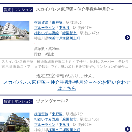
スカイパレス東戸塚～仲介手数料半月分～
賃貸｜マンション
横須賀線
「
東戸塚
」駅 徒歩6分
ブルーライン
「
下永谷
」駅 徒歩47分
相鉄いずみ野線
「
緑園都市
」駅 徒歩47分
神奈川県
横浜市戸塚区
川上町
-
築年数：築29年
階数：9階建
スカイパレス東戸塚：横須賀線東戸塚にも近くて便利。便利なスーパー「モレラ
東戸塚 東急ストア」まで459mです。魅力溢れる眺望良好なマンションの紹介は
こちらです、リラックスタイム...
現在空室情報がありません。
スカイパレス東戸塚～仲介手数料半月分～へのお問い合わせ
はこちら
ヴァンヴェール２
賃貸｜マンション
横須賀線
「
東戸塚
」駅 徒歩7分
相鉄いずみ野線
「
緑園都市
」駅 徒歩46分
ブルーライン
「
下永谷
」駅 徒歩52分
神奈川県
横浜市戸塚区
川上町