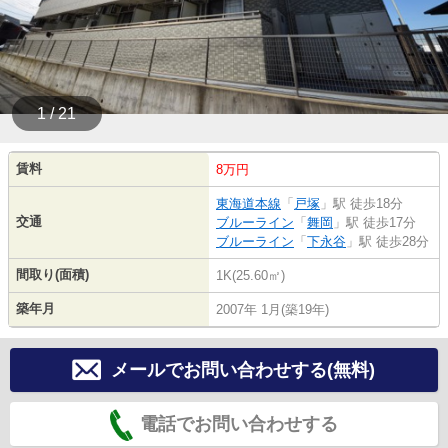
1 / 21
賃料
8万円
東海道本線
「
戸塚
」駅 徒歩18分
交通
ブルーライン
「
舞岡
」駅 徒歩17分
ブルーライン
「
下永谷
」駅 徒歩28分
間取り(面積)
1K(25.60㎡)
築年月
2007年 1月(築19年)
メールでお問い合わせする(無料)
電話でお問い合わせする