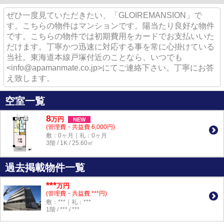
ぜひ一度見ていただきたい、「GLOIREMANSION」で
す。こちらの物件はマンションです。陽当たり良好な物件
です。こちらの物件では初期費用をカードでお支払いいた
だけます。丁寧かつ迅速に対応する事を常に心掛けている
当社。東海道本線戸塚付近のことなら、いつでも
<info@apamanmate.co.jp>にてご連絡下さい。丁寧にお答
え致します。
空室一覧
8
万
円
NEW
(管理費・共益費 6,000円)
敷：0ヶ月｜礼：0ヶ月
3階 / 1K / 25.60㎡
過去掲載物件一覧
***
万円
(管理費・共益費 ***円)
敷：***｜礼：***
1階 / *** / ***