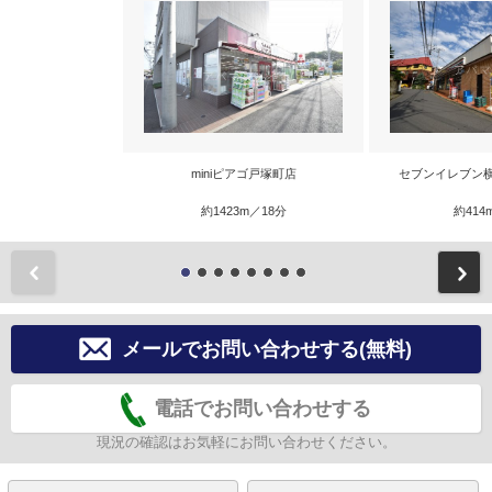
miniピアゴ戸塚町店
セブンイレブン
約1423m／18分
約414
前
メールでお問い合わせする(無料)
電話でお問い合わせする
現況の確認はお気軽にお問い合わせください。