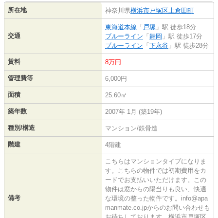
所在地
神奈川県
横浜市戸塚区
上倉田町
東海道本線
「
戸塚
」駅 徒歩18分
交通
ブルーライン
「
舞岡
」駅 徒歩17分
ブルーライン
「
下永谷
」駅 徒歩28分
賃料
8万円
管理費等
6,000円
面積
25.60㎡
築年数
2007年 1月 (築19年)
種別/構造
マンション/鉄骨造
階建
4階建
こちらはマンションタイプになりま
す。こちらの物件では初期費用をカ
ードでお支払いいただけます。この
物件は窓からの陽当りも良い、快適
備考
な環境の整った物件です。info@apa
manmate.co.jpからのお問い合わせも
お待ちしております。横浜市戸塚区