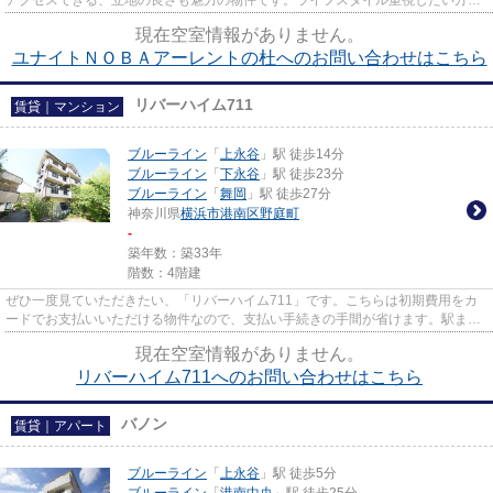
アクセスできる、立地の良さも魅力の物件です。ライフスタイル重視したい方に
はたまらないデザイナーズ物...
現在空室情報がありません。
ユナイトＮＯＢＡアーレントの杜へのお問い合わせはこちら
リバーハイム711
賃貸｜マンション
ブルーライン
「
上永谷
」駅 徒歩14分
ブルーライン
「
下永谷
」駅 徒歩23分
ブルーライン
「
舞岡
」駅 徒歩27分
神奈川県
横浜市港南区
野庭町
-
築年数：築33年
階数：4階建
ぜひ一度見ていただきたい、「リバーハイム711」です。こちらは初期費用をカ
ードでお支払いいただける物件なので、支払い手続きの手間が省けます。駅まで
徒歩14分と、立地が魅力的な物...
現在空室情報がありません。
リバーハイム711へのお問い合わせはこちら
バノン
賃貸｜アパート
ブルーライン
「
上永谷
」駅 徒歩5分