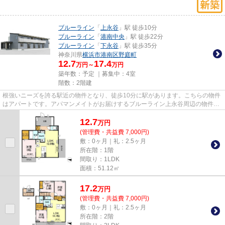
ブルーライン
「
上永谷
」駅 徒歩10分
ブルーライン
「
港南中央
」駅 徒歩22分
ブルーライン
「
下永谷
」駅 徒歩35分
神奈川県
横浜市港南区
野庭町
12.7
17.4
万円～
万円
築年数：予定 ｜募集中：
4室
階数：2階建
根強いニーズを誇る駅近の物件となり、徒歩10分に駅があります。こちらの物件
はアパートです。アパマンメイトがお届けするブルーライン上永谷周辺の物件の
詳細は、045-438-9891かinfo@...
12.7
万
円
(管理費・共益費 7,000円)
敷：0ヶ月｜礼：2.5ヶ月
所在階：1階
間取り：1LDK
面積：51.12㎡
17.2
万
円
(管理費・共益費 7,000円)
敷：0ヶ月｜礼：2.5ヶ月
所在階：2階