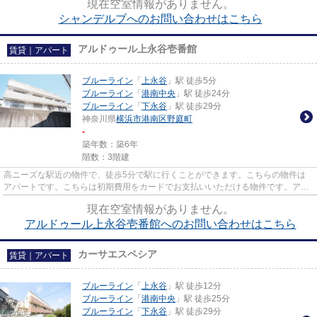
現在空室情報がありません。
シャンデルブへのお問い合わせはこちら
アルドゥール上永谷壱番館
賃貸｜アパート
ブルーライン
「
上永谷
」駅 徒歩5分
ブルーライン
「
港南中央
」駅 徒歩24分
ブルーライン
「
下永谷
」駅 徒歩29分
神奈川県
横浜市港南区
野庭町
-
築年数：築6年
階数：3階建
高ニーズな駅近の物件で、徒歩5分で駅に行くことができます。こちらの物件は
アパートです。こちらは初期費用をカードでお支払いいただける物件です。アパ
マンメイトでは、ブルーライン...
現在空室情報がありません。
アルドゥール上永谷壱番館へのお問い合わせはこちら
カーサエスペシア
賃貸｜アパート
ブルーライン
「
上永谷
」駅 徒歩12分
ブルーライン
「
港南中央
」駅 徒歩25分
ブルーライン
「
下永谷
」駅 徒歩29分