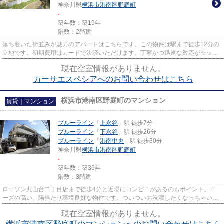
神奈川県
横浜市港南区
野庭町
-
築年数：築19年
階数：2階建
落ち着いた街並みが魅力のアパートはこちらです。この物件は駅まで徒歩12分の
立地です。初期費用はカードで決済いただけます。丁寧かつ迅速な対応がモット
ーのアパマンメイト。お問い...
現在空室情報がありません。
カーサエスペシアへのお問い合わせはこちら
横浜市港南区野庭町のマンション
賃貸｜マンション
ブルーライン
「
上永谷
」駅 徒歩7分
ブルーライン
「
下永谷
」駅 徒歩26分
ブルーライン
「
港南中央
」駅 徒歩30分
神奈川県
横浜市港南区
野庭町
-
築年数：築36年
階数：3階建
ローソン丸山台二丁目店まで徒歩4分と近場にコンビニがあるのもポイント。ニ
ーズの高い、陽当たり環境良好な物件です。ついついお洗濯したくなっちゃいま
すよ。こちらは初期費用をカー...
現在空室情報がありません。