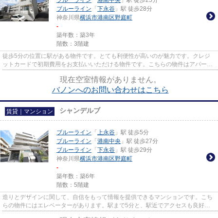
ブルーライン
「
港南中央
」駅 徒歩25分
ブルーライン
「
下永谷
」駅 徒歩28分
神奈川県
横浜市港南区
野庭町
-
築年数：築3年
階数：3階建
徒歩5分の位置に駅がある物件です。とても利便性が高いのが魅力です。クレジ
ットカードで初期費用をお支払いいただける物件です。こちらの物件はアパート
です。ご希望の地域から物件の...
現在空室情報がありません。
バノンへのお問い合わせはこちら
シャンデルブ
賃貸｜マンション
ブルーライン
「
上永谷
」駅 徒歩5分
ブルーライン
「
港南中央
」駅 徒歩27分
ブルーライン
「
下永谷
」駅 徒歩29分
神奈川県
横浜市港南区
野庭町
-
築年数：築6年
階数：5階建
造りとデザインに関して、自信をもって情報を提供できるマンションです。こち
らの物件にはエレベーターがあります。駅まで5分と、駅近でアクセスも良好な
物件です。外壁はタイル張りと...