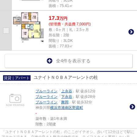
間取り：3LDK
面積：75.41㎡
17.3
万
円
(管理費・共益費 7,000円)
敷：0ヶ月｜礼：2.5ヶ月
所在階：2階
間取り：3LDK
面積：77.83㎡
全4件を表示する
ユナイトＮＯＢＡアーレントの杜
賃貸｜アパート
ブルーライン
「
上永谷
」駅 徒歩12分
ブルーライン
「
下永谷
」駅 徒歩28分
ブルーライン
「
舞岡
」駅 徒歩32分
神奈川県
横浜市港南区
野庭町
-
築年数：築1年未満
階数：2階建
「ユナイトＮＯＢＡアーレントの杜」のここがイチオシ。歩いて12分ほどで駅に