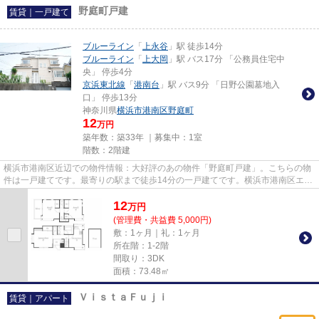
野庭町戸建
賃貸｜一戸建て
ブルーライン
「
上永谷
」駅 徒歩14分
ブルーライン
「
上大岡
」駅 バス17分 「公務員住宅中
央」 停歩4分
京浜東北線
「
港南台
」駅 バス9分 「日野公園墓地入
口」 停歩13分
神奈川県
横浜市港南区
野庭町
12
万円
築年数：築33年 ｜募集中：
1室
階数：2階建
横浜市港南区近辺での物件情報：大好評のあの物件「野庭町戸建」。こちらの物
件は一戸建てです。最寄りの駅まで徒歩14分の一戸建てです。横浜市港南区エリ
アの物件情報を豊富に揃えて...
12
万
円
(管理費・共益費 5,000円)
敷：1ヶ月｜礼：1ヶ月
所在階：1-2階
間取り：3DK
面積：73.48㎡
ＶｉｓｔａＦｕｊｉ
賃貸｜アパート