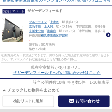
横浜市港南区野庭町のマンションへのお問い合わせはこちら
ザガーデンフィールド
賃貸｜アパート
ブルーライン
「
上永谷
」駅 徒歩12分
京急本線
「
上大岡
」駅 バス19分 「下野庭三田」 停歩3分
京浜東北線
「
港南台
」駅 バス22分 「永野新橋」 停歩8分
神奈川県
横浜市港南区
野庭町
-
築年数：築1年未満
階数：2階建
初期費用のカード決済ができます。興味を持った方は是非お気軽にお問い合せ下
さい。アパマンメイトの連絡先はこちらTEL;045-438-
9891,Mail;info@apamanmate.co.jpです。
現在空室情報がありません。
ザガーデンフィールドへのお問い合わせはこちら
該当公開件数
10
棟 空き数
5
件
1-10
棟表示
チェックした物件をまとめて
検討リストに追加
お問い合わせ