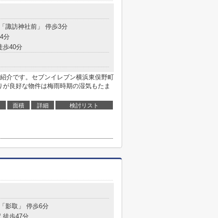
 「諏訪神社前」 停歩3分
4分
徒歩40分
紹介です。セブンイレブン横浜東俣野町
たりが良好な物件は梅雨時期の湿気もたま
面積
詳細
検討リスト
目
 「影取」 停歩6分
 徒歩47分