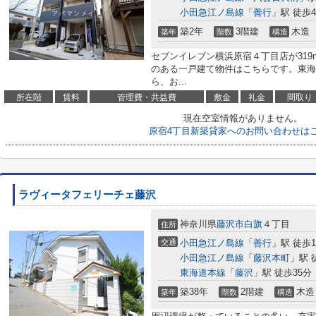
小田急江ノ島線
「
善行
」駅 徒歩4
築2年
3階建
木造
築年
階数
構造
セブンイレブン横浜原宿４丁目店が31
のある一戸建て物件はこちらです。東海
ら、お...
所在階
賃料
管理費・共益費
敷金
礼金
間取り
現在空室情報がありません。
原宿4丁目新築貸家へのお問い合わせは
ラヴィータフェリーチェ藤沢
神奈川県
藤沢市
白旗
４丁目
住所
交通
小田急江ノ島線
「
善行
」駅 徒歩1
小田急江ノ島線
「
藤沢本町
」駅 
東海道本線
「
藤沢
」駅 徒歩35分
築38年
2階建
木造
築年
階数
構造