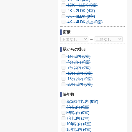
1DK～1LDK (
0
室)
2K～2LDK (
4
室)
3K～3LDK (
0
室)
4K～4LDK以上 (
0
室)
面積
～
駅からの徒歩
1分以内 (
0
室)
5分以内 (
0
室)
7分以内 (
0
室)
10分以内 (
0
室)
15分以内 (
0
室)
20分以内 (
0
室)
築年数
新築/1年以内 (
0
室)
3年以内 (
0
室)
5年以内 (
0
室)
7年以内 (
3
室)
10年以内 (
4
室)
15年以内 (
4
室)