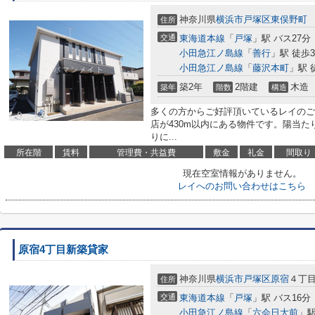
神奈川県
横浜市戸塚区
東俣野町
住所
交通
東海道本線
「
戸塚
」駅 バス27分
小田急江ノ島線
「
善行
」駅 徒歩3
小田急江ノ島線
「
藤沢本町
」駅 
築2年
2階建
木造
築年
階数
構造
多くの方からご好評頂いているレイのご
店が430m以内にある物件です。陽当
りに...
所在階
賃料
管理費・共益費
敷金
礼金
間取り
現在空室情報がありません。
レイへのお問い合わせはこちら
原宿4丁目新築貸家
神奈川県
横浜市戸塚区
原宿
４丁
住所
交通
東海道本線
「
戸塚
」駅 バス16分
小田急江ノ島線
「
六会日大前
」駅