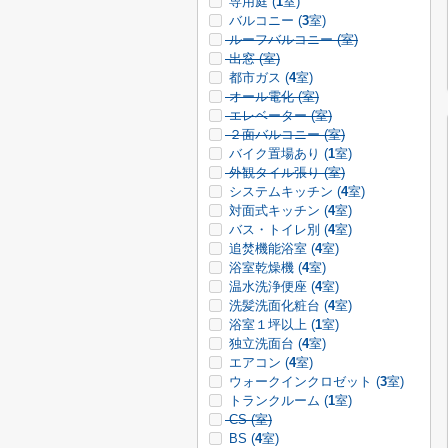
専用庭 (
1
室)
バルコニー (
3
室)
ルーフバルコニー (
室)
出窓 (
室)
都市ガス (
4
室)
オール電化 (
室)
エレベーター (
室)
２面バルコニー (
室)
バイク置場あり (
1
室)
外観タイル張り (
室)
システムキッチン (
4
室)
対面式キッチン (
4
室)
バス・トイレ別 (
4
室)
追焚機能浴室 (
4
室)
浴室乾燥機 (
4
室)
温水洗浄便座 (
4
室)
洗髪洗面化粧台 (
4
室)
浴室１坪以上 (
1
室)
独立洗面台 (
4
室)
エアコン (
4
室)
ウォークインクロゼット (
3
室)
トランクルーム (
1
室)
CS (
室)
BS (
4
室)