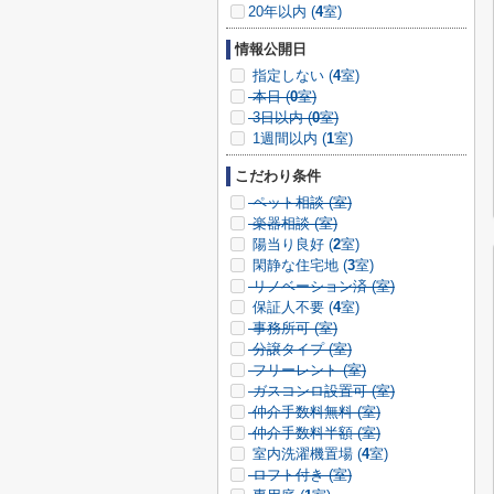
20年以内 (
4
室)
情報公開日
指定しない (
4
室)
本日 (
0
室)
3日以内 (
0
室)
1週間以内 (
1
室)
こだわり条件
ペット相談 (
室)
楽器相談 (
室)
陽当り良好 (
2
室)
閑静な住宅地 (
3
室)
リノベーション済 (
室)
保証人不要 (
4
室)
事務所可 (
室)
分譲タイプ (
室)
フリーレント (
室)
ガスコンロ設置可 (
室)
仲介手数料無料 (
室)
仲介手数料半額 (
室)
室内洗濯機置場 (
4
室)
ロフト付き (
室)