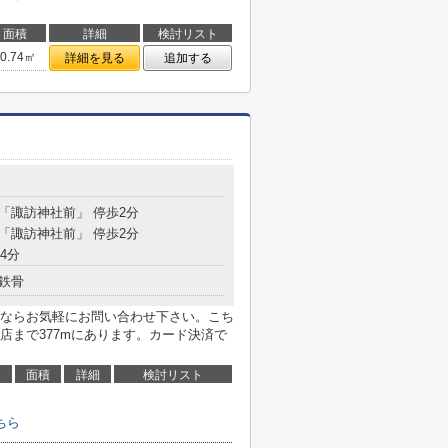
面積
詳細
検討リスト
50.74㎡
詳細を見る
追加する
 「諏訪神社前」 停歩2分
 「諏訪神社前」 停歩2分
4分
鉄骨
ならお気軽にお問い合わせ下さい。こち
店まで377mにあります。カード決済で
面積
詳細
検討リスト
ちら