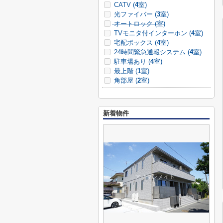
CATV (
4
室)
光ファイバー (
3
室)
オートロック (
室)
TVモニタ付インターホン (
4
室)
宅配ボックス (
4
室)
24時間緊急通報システム (
4
室)
駐車場あり (
4
室)
最上階 (
1
室)
角部屋 (
2
室)
新着物件