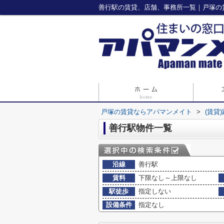
善行駅の賃貸、店舗、事務所一覧｜戸塚の
戸塚の賃貸ならアパマンメイト
>
(賃貸
善行駅物件一覧
沿線
善行駅
賃料
下限なし～上限なし
駅徒歩
指定しない
設備条件
指定なし