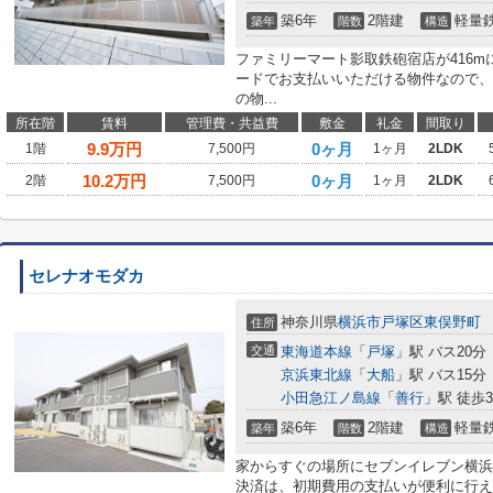
築6年
2階建
軽量
築年
階数
構造
ファミリーマート影取鉄砲宿店が416
ードでお支払いいただける物件なので、
の物...
所在階
賃料
管理費・共益費
敷金
礼金
間取り
9.9
万円
0ヶ月
1階
7,500円
1ヶ月
2LDK
10.2
万円
0ヶ月
2階
7,500円
1ヶ月
2LDK
セレナオモダカ
神奈川県
横浜市戸塚区
東俣野町
住所
交通
東海道本線
「
戸塚
」駅 バス20分
京浜東北線
「
大船
」駅 バス15分
小田急江ノ島線
「
善行
」駅 徒歩3
築6年
2階建
軽量
築年
階数
構造
家からすぐの場所にセブンイレブン横浜東
決済は、初期費用の支払いが便利に行え