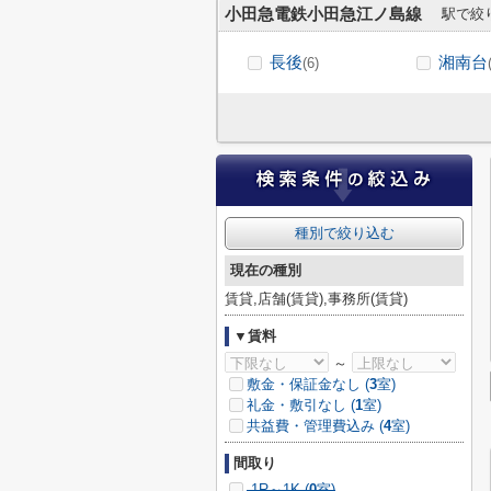
小田急電鉄小田急江ノ島線
駅で絞
長後
湘南台
(6)
種別で絞り込む
現在の種別
賃貸,店舗(賃貸),事務所(賃貸)
▼賃料
～
敷金・保証金なし (
3
室)
礼金・敷引なし (
1
室)
共益費・管理費込み (
4
室)
間取り
1R～1K (
0
室)