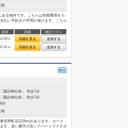
鉄骨
mにある物件です。こちらは初期費用をカ
支払い手続きの手間が省けます。こちら
面積
詳細
検討リスト
53.03㎡
詳細を見る
追加する
62.41㎡
詳細を見る
追加する
 「諏訪神社前」 停歩7分
 「諏訪神社前」 停歩7分
9分
鉄骨
俣野町店(228m)があります。カード
ます。使い勝手の良いアパートでイチオ