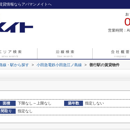
賃貸情報ならアパマンメイトへ
営業時間：A
)路線・駅から探す
>
小田急電鉄小田急江ノ島線
>
善行駅の賃貸物件
面積
下限なし～上限なし
築年数
指定しない
間取り
指定なし