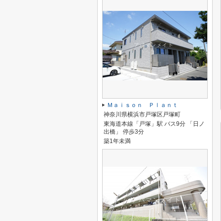
Ｍａｉｓｏｎ Ｐｌａｎｔ
神奈川県横浜市戸塚区戸塚町
東海道本線「戸塚」駅 バス9分 「日ノ
出橋」 停歩3分
築1年未満