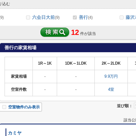
り込む
六会日大前
善行
藤沢
(9)
(9)
(4)
12
件が該当
善行の家賃相場
1R～1K
1DK～1LDK
2K～2LDK
家賃相場
-
-
9.9万円
空室件数
-
-
4室
並び順：
空室物件のみ表示
該当公
カミヤ