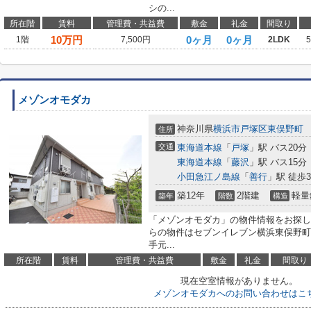
シの...
所在階
賃料
管理費・共益費
敷金
礼金
間取り
10
万円
0ヶ月
0ヶ月
1階
7,500円
2LDK
メゾンオモダカ
神奈川県
横浜市戸塚区
東俣野町
住所
交通
東海道本線
「
戸塚
」駅 バス20分
東海道本線
「
藤沢
」駅 バス15分
小田急江ノ島線
「
善行
」駅 徒歩3
築12年
2階建
軽量
築年
階数
構造
「メゾンオモダカ」の物件情報をお探し
らの物件はセブンイレブン横浜東俣野町
手元...
所在階
賃料
管理費・共益費
敷金
礼金
間取り
現在空室情報がありません。
メゾンオモダカへのお問い合わせはこ