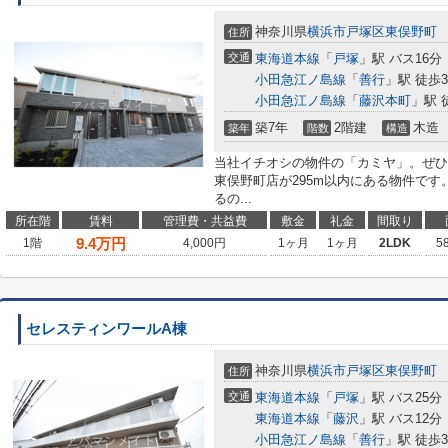
神奈川県
横浜市戸塚区
東俣野町
住所
交通
東海道本線
「
戸塚
」駅 バス16分
小田急江ノ島線
「
善行
」駅 徒歩3
小田急江ノ島線
「
藤沢本町
」駅 
築7年
2階建
木造
築年
階数
構造
当社イチオシの物件の「カミヤ」。ぜひ
東俣野町店が295m以内にある物件で
るの...
所在階
賃料
管理費・共益費
敷金
礼金
間取り
9.4
万円
1階
4,000円
1ヶ月
1ヶ月
2LDK
5
セレスティンワールA棟
神奈川県
横浜市戸塚区
東俣野町
住所
交通
東海道本線
「
戸塚
」駅 バス25分
東海道本線
「
藤沢
」駅 バス12分
小田急江ノ島線
「
善行
」駅 徒歩3