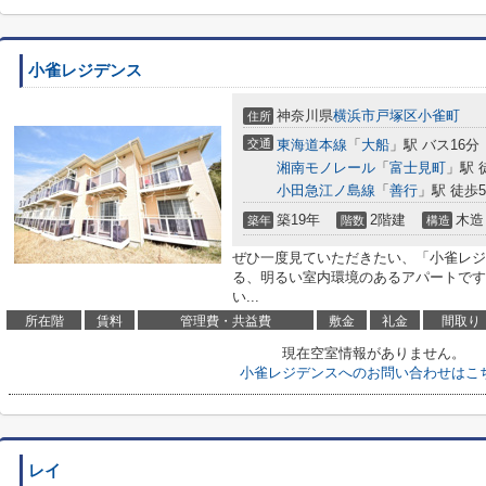
小雀レジデンス
神奈川県
横浜市戸塚区
小雀町
住所
交通
東海道本線
「
大船
」駅 バス16分
湘南モノレール
「
富士見町
」駅 
小田急江ノ島線
「
善行
」駅 徒歩5
築19年
2階建
木造
築年
階数
構造
ぜひ一度見ていただきたい、「小雀レジ
る、明るい室内環境のあるアパートです
い...
所在階
賃料
管理費・共益費
敷金
礼金
間取り
現在空室情報がありません。
小雀レジデンスへのお問い合わせはこ
レイ