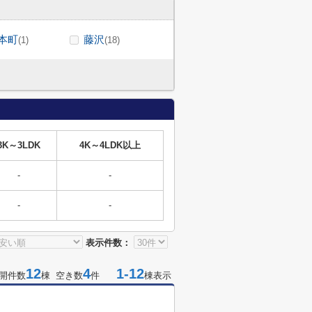
本町
藤沢
(1)
(18)
3K～3LDK
4K～4LDK以上
-
-
-
-
表示件数：
12
4
1-12
開件数
棟 空き数
件
棟表示