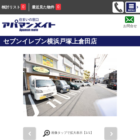
0
0
検討リスト
最近見た物件
お問合せ
セブンイレブン横浜戸塚上倉田店
前
次
画像タップで拡大表示【
1
/1】