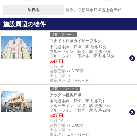
所在地
神奈川県横浜市戸塚区上倉田町
施設周辺の物件
賃貸｜アパート
ユナイト戸塚カイザーブルク
東海道本線「戸塚」駅 徒歩12分
ブルーライン「舞岡」駅 徒歩20分
ブルーライン「下永谷」駅 徒歩31分
5.4万円
間取:
1R
建物面積:
- / 3.78坪
土地面積:
- / -
敷金/礼金:
0ヶ月/0ヶ月
賃貸｜マンション
アックス横浜戸塚
東海道本線「戸塚」駅 徒歩7分
ブルーライン「踊場」駅 徒歩24分
ブルーライン「舞岡」駅 徒歩29分
5.2万円
間取:
1K
建物面積:
- / 5.08坪
土地面積:
- / -
敷金/礼金:
1ヶ月/1ヶ月