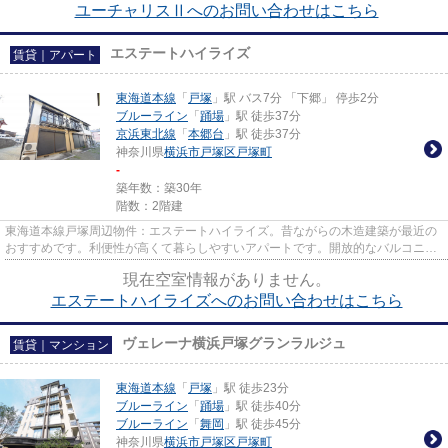
ユーチャリスⅡへのお問い合わせはこちら
エステートハイライズ
賃貸｜アパート
東海道本線
「
戸塚
」駅 バス7分 「下郷」 停歩2分
ブルーライン
「
踊場
」駅 徒歩37分
京浜東北線
「
本郷台
」駅 徒歩37分
神奈川県
横浜市戸塚区
戸塚町
-
築年数：築30年
階数：2階建
東海道本線戸塚周辺物件：エステートハイライズ。昔ながらの木造建築が最近の
おすすめです。利便性が高くて暮らしやすいアパートです。開放的なバルコニー
があり、晴天の休日が気持ち...
現在空室情報がありません。
エステートハイライズへのお問い合わせはこちら
ヴェレーナ横浜戸塚グランラルジュ
賃貸｜マンション
東海道本線
「
戸塚
」駅 徒歩23分
ブルーライン
「
踊場
」駅 徒歩40分
ブルーライン
「
舞岡
」駅 徒歩45分
神奈川県
横浜市戸塚区
戸塚町