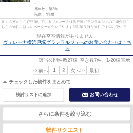
-
築年数：築2年
階数：7階建
多くの方からご好評頂いているヴェレーナ横浜戸塚グランラルジュのご紹介◎こ
ちらの物件にはエレベーターが付いています◎眺望良好な物件です◎お使いでき
る駅は3沿線あり、行き先に応じ...
現在空室情報がありません。
ヴェレーナ横浜戸塚グランラルジュへのお問い合わせはこち
ら
該当公開件数
27
棟 空き数
7
件
1-20
棟表示
1
2
<<前へ
次へ>>
最初
チェックした物件をまとめて
検討リストに追加
お問い合わせ
さらに条件を絞り込む
物件リクエスト