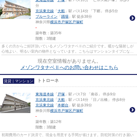
東海道本線
「
戸塚
」駅 バス10分 「ヒルズ南戸塚」 停歩5
分
京浜東北線
「
大船
」駅 バス14分 「下郷」 停歩5分
ブルーライン
「
踊場
」駅 徒歩38分
神奈川県
横浜市戸塚区
戸塚町
-
築年数：築35年
階数：3階建
多くの方からご好評頂いているメゾンワタナベⅡのご紹介です。暖かな陽射しが
心地よい、明るい室内の物件となっています。こちらはマンションタイプになり
ます。外観タイル張りなので、...
現在空室情報がありません。
メゾンワタナベⅡへのお問い合わせはこちら
トトローネ
賃貸｜マンション
東海道本線
「
戸塚
」駅 バス7分 「南谷」 停歩9分
京浜東北線
「
大船
」駅 バス14分 「日ノ出橋」 停歩8分
京浜東北線
「
本郷台
」駅 徒歩39分
神奈川県
横浜市戸塚区
戸塚町
-
築年数：築12年
階数：3階建
初期費用のカード決済で、現金を用意する手間が省けます。防犯対策の行き届い