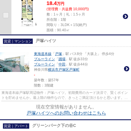
18.4
万
円
(管理費・共益費 10,000円)
敷：1ヶ月｜礼：1.5ヶ月
所在階：1階
間取り：3LDK＋1S(納戸)
面積：90.40㎡
戸塚ハイツ
賃貸｜マンション
東海道本線
「
戸塚
」駅 バス8分 「大坂上」 停歩4分
ブルーライン
「
踊場
」駅 徒歩33分
ブルーライン
「
中田
」駅 徒歩44分
神奈川県
横浜市戸塚区
戸塚町
-
築年数：築57年
階数：3階建
東海道本線戸塚駅周辺物件：戸塚ハイツ。初期費用のカード決済で、賢くポイン
トを貯めませんか。最上階の物件なので、きっとご満足頂けるかと思います。外
装にこだわったオシャレなデ...
現在空室情報がありません。
戸塚ハイツへのお問い合わせはこちら
グリーンパーク下の谷C
賃貸｜アパート