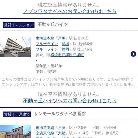
です。クレジットカードで初期...
現在空室情報がありません。
メゾンワタナベへのお問い合わせはこちら
不動ヶ丘ハイツ
賃貸｜マンション
東海道本線
「
戸塚
」駅 徒歩20分
ブルーライン
「
踊場
」駅 徒歩38分
ブルーライン
「
舞岡
」駅 徒歩46分
神奈川県
横浜市戸塚区
戸塚町
-
築年数：築42年
階数：4階建
こちらの物件はセブンイレブン南戸塚店まで259mにあります。こちらの物件は
マンションです。陽当たりが良好な物件は梅雨時期の湿気もたまりにくい条件と
なっています。こちらは初期費...
現在空室情報がありません。
不動ヶ丘ハイツへのお問い合わせはこちら
サンモールワタナベ参番館
賃貸｜一戸建て
東海道本線
「
戸塚
」駅 バス8分 「下郷」 停歩4分
京浜東北線
「
大船
」駅 バス14分 「下郷」 停歩5分