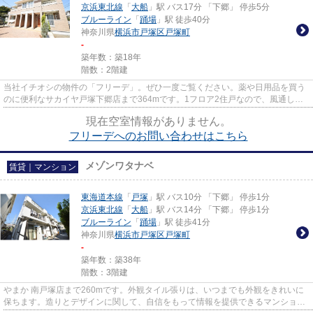
京浜東北線
「
大船
」駅 バス17分 「下郷」 停歩5分
ブルーライン
「
踊場
」駅 徒歩40分
神奈川県
横浜市戸塚区
戸塚町
-
築年数：築18年
階数：2階建
当社イチオシの物件の「フリーデ」。ぜひ一度ご覧ください。薬や日用品を買う
のに便利なサカイヤ戸塚下郷店まで364mです。1フロア2住戸なので、風通しも
良く快適な環境となっています...
現在空室情報がありません。
フリーデへのお問い合わせはこちら
メゾンワタナベ
賃貸｜マンション
東海道本線
「
戸塚
」駅 バス10分 「下郷」 停歩1分
京浜東北線
「
大船
」駅 バス14分 「下郷」 停歩1分
ブルーライン
「
踊場
」駅 徒歩41分
神奈川県
横浜市戸塚区
戸塚町
-
築年数：築38年
階数：3階建
やまか 南戸塚店まで260mです。外観タイル張りは、いつまでも外観をきれいに
保ちます。造りとデザインに関して、自信をもって情報を提供できるマンション