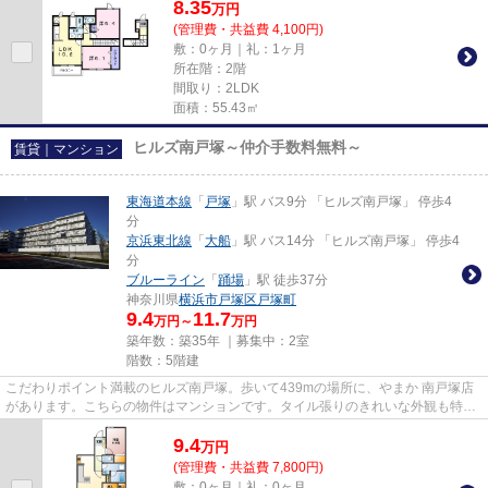
8.35
万
円
(管理費・共益費 4,100円)
敷：0ヶ月｜礼：1ヶ月
所在階：2階
間取り：2LDK
面積：55.43㎡
ヒルズ南戸塚～仲介手数料無料～
賃貸｜マンション
東海道本線
「
戸塚
」駅 バス9分 「ヒルズ南戸塚」 停歩4
分
京浜東北線
「
大船
」駅 バス14分 「ヒルズ南戸塚」 停歩4
分
ブルーライン
「
踊場
」駅 徒歩37分
神奈川県
横浜市戸塚区
戸塚町
9.4
11.7
万円～
万円
築年数：築35年 ｜募集中：
2室
階数：5階建
こだわりポイント満載のヒルズ南戸塚。歩いて439mの場所に、やまか 南戸塚店
があります。こちらの物件はマンションです。タイル張りのきれいな外観も特徴
の一つです。気になることがあ...
9.4
万
円
(管理費・共益費 7,800円)
敷：0ヶ月｜礼：0ヶ月