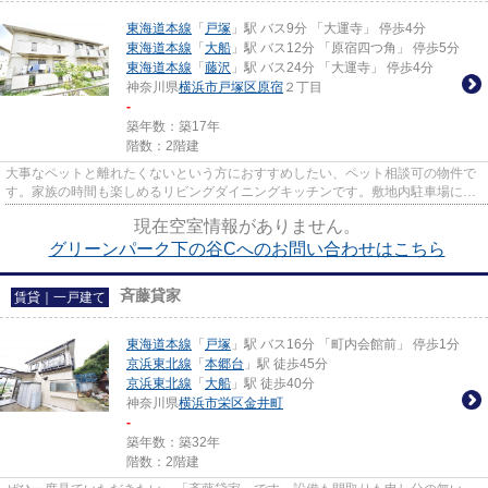
東海道本線
「
戸塚
」駅 バス9分 「大運寺」 停歩4分
東海道本線
「
大船
」駅 バス12分 「原宿四つ角」 停歩5分
東海道本線
「
藤沢
」駅 バス24分 「大運寺」 停歩4分
神奈川県
横浜市戸塚区
原宿
２丁目
-
築年数：築17年
階数：2階建
大事なペットと離れたくないという方におすすめしたい、ペット相談可の物件で
す。家族の時間も楽しめるリビングダイニングキッチンです。敷地内駐車場に空
きありなので、車のいたずら...
現在空室情報がありません。
グリーンパーク下の谷Cへのお問い合わせはこちら
斉藤貸家
賃貸｜一戸建て
東海道本線
「
戸塚
」駅 バス16分 「町内会館前」 停歩1分
京浜東北線
「
本郷台
」駅 徒歩45分
京浜東北線
「
大船
」駅 徒歩40分
神奈川県
横浜市栄区
金井町
-
築年数：築32年
階数：2階建