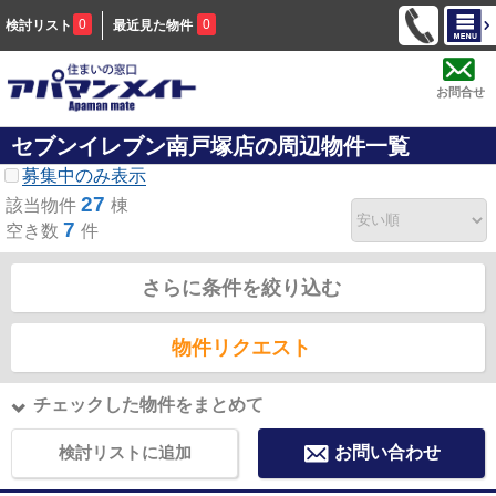
0
0
検討リスト
最近見た物件
お問合せ
セブンイレブン南戸塚店の周辺物件一覧
募集中のみ表示
27
該当物件
棟
7
空き数
件
さらに条件を絞り込む
物件リクエスト
チェックした物件をまとめて
検討リストに追加
お問い合わせ