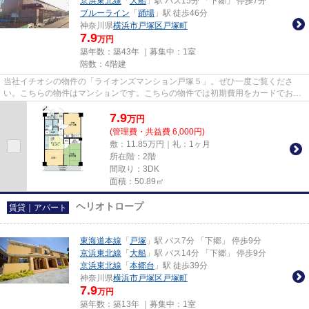
京浜東北線
「
大船
」駅 バス15分 「下郷」 停歩7分
ブルーライン
「
踊場
」駅 徒歩46分
神奈川県
横浜市戸塚区
戸塚町
7.9
万円
築年数：築43年 ｜募集中：
1室
階数：4階建
当社イチオシの物件の「ライオンズマンション戸塚５」。ぜひ一度ご覧くださ
い。こちらの物件はマンションです。こちらの物件では初期費用をカードでお支
払いいただけます。東海道本線...
7.9
万
円
(管理費・共益費 6,000円)
敷：11.85万円｜礼：1ヶ月
所在階：2階
間取り：3DK
面積：50.89㎡
ヘリオトロープ
賃貸｜アパート
東海道本線
「
戸塚
」駅 バス7分 「下郷」 停歩9分
京浜東北線
「
大船
」駅 バス14分 「下郷」 停歩9分
京浜東北線
「
本郷台
」駅 徒歩39分
神奈川県
横浜市戸塚区
戸塚町
7.9
万円
築年数：築13年 ｜募集中：
1室