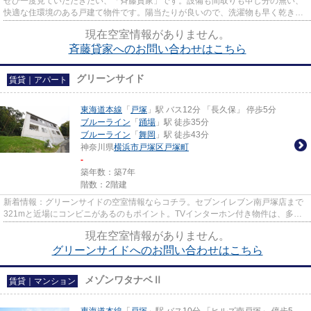
ぜひ一度見ていただきたい、「斉藤貸家」です。設備も間取りも申し分の無い、
快適な住環境のある戸建て物件です。陽当たりが良いので、洗濯物も早く乾きま
す。初期費用が用意出来なく...
現在空室情報がありません。
斉藤貸家へのお問い合わせはこちら
グリーンサイド
賃貸｜アパート
東海道本線
「
戸塚
」駅 バス12分 「長久保」 停歩5分
ブルーライン
「
踊場
」駅 徒歩35分
ブルーライン
「
舞岡
」駅 徒歩43分
神奈川県
横浜市戸塚区
戸塚町
-
築年数：築7年
階数：2階建
新着情報：グリーンサイドの空室情報ならコチラ。セブンイレブン南戸塚店まで
321mと近場にコンビニがあるのもポイント。TVインターホン付き物件は、多く
の方に支持される物件です。暑...
現在空室情報がありません。
グリーンサイドへのお問い合わせはこちら
メゾンワタナベⅡ
賃貸｜マンション