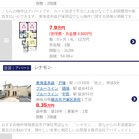
階数：2階建
こちらの物件はアパートです。カード決済で手元にお金がなくても初期費用や家
賃支払いができます。東海道本線戸塚周辺でなら物件に関する情報が満載です。
045-438-9891からアパマンメ...
7.9
万
円
(管理費・共益費 4,600円)
敷：0ヶ月｜礼：12万円
所在階：1階
間取り：2LDK
面積：54.08㎡
シナモン
賃貸｜アパート
東海道本線
「
戸塚
」駅 バス10分 「吹上」 停歩5分
ブルーライン
「
踊場
」駅 徒歩41分
ブルーライン
「
中田
」駅 徒歩51分
神奈川県
横浜市戸塚区
原宿
１丁目
8.35
万円
築年数：築16年 ｜募集中：
1室
階数：2階建
おすすめ物件情報横浜市戸塚区周辺なら、「シナモン」。昔ながらの木造建築が
最近のお勧めです。輝かしい未来に相応しいお部屋を株式会社アパマンメイトが
ご提供します。東海道本線戸...