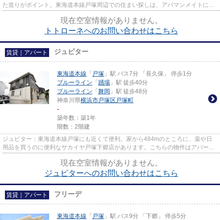
た造りがポイント。東海道本線戸塚周辺での住まい探しは、アパマンメイトにお
任せを。お客様のライフスタ...
現在空室情報がありません。
トトローネへのお問い合わせはこちら
ジュピター
賃貸｜アパート
東海道本線
「
戸塚
」駅 バス7分 「長久保」 停歩1分
ブルーライン
「
踊場
」駅 徒歩40分
ブルーライン
「
舞岡
」駅 徒歩48分
神奈川県
横浜市戸塚区
戸塚町
-
築年数：築1年
階数：2階建
ジュピター：東海道本線戸塚にも近くて便利。家から484mのところに、薬や日
用品を買うのに便利なサカイヤ戸塚下郷店があります。こちらの物件はアパート
です。045-438-9891かinfo@apam...
現在空室情報がありません。
ジュピターへのお問い合わせはこちら
フリーデ
賃貸｜アパート
東海道本線
「
戸塚
」駅 バス9分 「下郷」 停歩5分