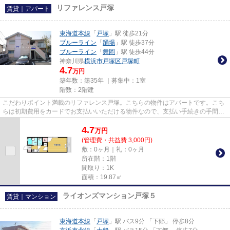
リファレンス戸塚
賃貸｜アパート
東海道本線
「
戸塚
」駅 徒歩21分
ブルーライン
「
踊場
」駅 徒歩37分
ブルーライン
「
舞岡
」駅 徒歩44分
神奈川県
横浜市戸塚区
戸塚町
4.7
万円
築年数：築35年 ｜募集中：
1室
階数：2階建
こだわりポイント満載のリファレンス戸塚。こちらの物件はアパートです。こち
らは初期費用をカードでお支払いいただける物件なので、支払い手続きの手間が
省けます。当社は横浜市戸塚...
4.7
万
円
(管理費・共益費 3,000円)
敷：0ヶ月｜礼：0ヶ月
所在階：1階
間取り：1K
面積：19.87㎡
ライオンズマンション戸塚５
賃貸｜マンション
東海道本線
「
戸塚
」駅 バス9分 「下郷」 停歩8分