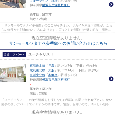
ブルーライン
「
踊場
」駅 徒歩47分
神奈川県
横浜市戸塚区
戸塚町
-
築年数：築22年
階数：2階建
「サンモールワタナベ参番館」のここがイチオシ。サカイヤ戸塚下郷店が、こち
らの物件から375mのところにあります。広々とした間取りが魅力的な、開放感
のある一戸建ての物件です。東...
現在空室情報がありません。
サンモールワタナベ参番館へのお問い合わせはこちら
ユーチャリスⅡ
賃貸｜アパート
東海道本線
「
戸塚
」駅 バス7分 「下郷」 停歩8分
京浜東北線
「
大船
」駅 バス14分 「下郷」 停歩9分
京浜東北線
「
本郷台
」駅 徒歩41分
神奈川県
横浜市戸塚区
戸塚町
-
築年数：築14年
階数：2階建
「ユーチャリスⅡ」の物件情報をお探しならお気軽にお問い合わせ下さい。使い
勝手の良いアパートでイチオシの物件です。陽当りも良いので、清々しい朝を迎
えることのできる物件です。魅...
現在空室情報がありません。