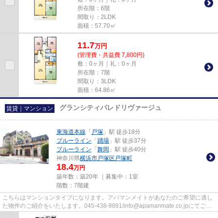
所在階：6階
間取り：2LDK
面積：57.70㎡
11.7
万
円
(管理費・共益費 7,800円)
敷：0ヶ月｜礼：0ヶ月
所在階：7階
間取り：3LDK
面積：64.86㎡
グランシティパレドリヴァージュ
賃貸｜マンション
東海道本線
「
戸塚
」駅 徒歩18分
ブルーライン
「
踊場
」駅 徒歩37分
ブルーライン
「
舞岡
」駅 徒歩40分
神奈川県
横浜市戸塚区
戸塚町
18.4
万円
築年数：築20年 ｜募集中：
1室
階数：7階建
こちらはマンションタイプになります。アパマンメイトがあなたのご希望に適し
た物件のご紹介をいたします。045-438-9891/info@apamanmate.co.jpにてご希
望をお申し付けください。