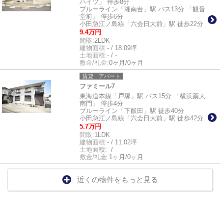
ハイツ」 停歩8分
ブルーライン「湘南台」駅 バス13分 「観音
堂前」 停歩6分
小田急江ノ島線「六会日大前」駅 徒歩22分
9.4万円
間取:
2LDK
建物面積:
- / 18.09坪
土地面積:
- / -
敷金/礼金:
0ヶ月/0ヶ月
賃貸｜アパート
ファミール7
東海道本線「戸塚」駅 バス15分 「横浜薬大
南門」 停歩4分
ブルーライン「下飯田」駅 徒歩40分
小田急江ノ島線「六会日大前」駅 徒歩42分
5.7万円
間取:
1LDK
建物面積:
- / 11.02坪
土地面積:
- / -
敷金/礼金:
1ヶ月/0ヶ月
近くの物件をもっと見る