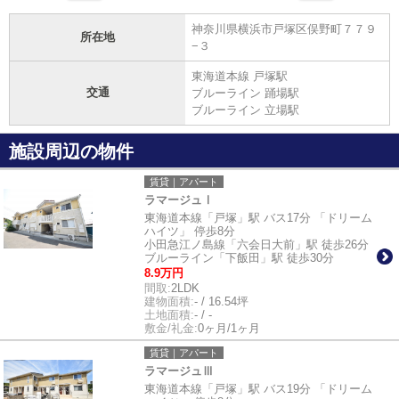
神奈川県横浜市戸塚区俣野町７７９
所在地
−３
東海道本線 戸塚駅
交通
ブルーライン 踊場駅
ブルーライン 立場駅
施設周辺の物件
賃貸｜アパート
ラマージュⅠ
東海道本線「戸塚」駅 バス17分 「ドリーム
ハイツ」 停歩8分
小田急江ノ島線「六会日大前」駅 徒歩26分
ブルーライン「下飯田」駅 徒歩30分
8.9万円
間取:
2LDK
建物面積:
- / 16.54坪
土地面積:
- / -
敷金/礼金:
0ヶ月/1ヶ月
賃貸｜アパート
ラマージュⅢ
東海道本線「戸塚」駅 バス19分 「ドリーム