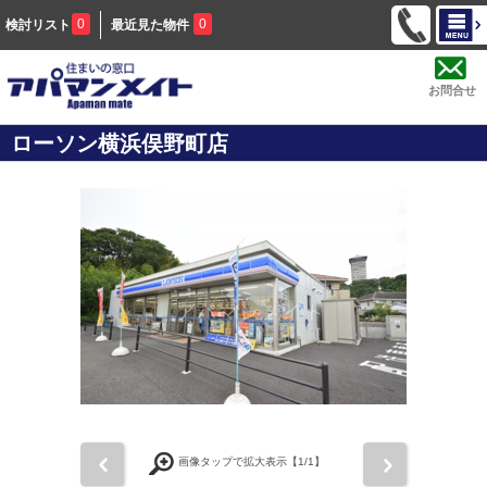
0
0
検討リスト
最近見た物件
お問合せ
ローソン横浜俣野町店
前
次
画像タップで拡大表示【
1
/1】