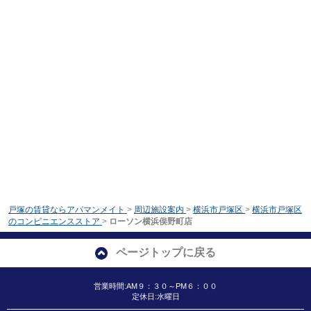
戸塚の賃貸ならアパマンメイト
>
周辺施設案内
>
横浜市戸塚区
>
横浜市戸塚区
のコンビニエンスストア
>
ローソン横浜俣野町店
ページトップに戻る
営業時間:AM９：３０～PM６：００
定休日:水曜日