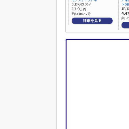
モアステージ戸塚
戸塚
3LDK/63.80㎡
トB
11.9
1R/1
万円
4.4
約514m／7分
約57
詳細を見る