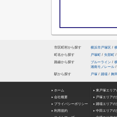
市区町村から探す
横浜市戸塚区
/
町名から探す
戸塚町
/
矢部町
/
路線から探す
ブルーライン
/
湘南モノレール
/
駅から探す
戸塚
/
踊場
/
舞
ホーム
東戸塚エリア
会社概要
戸塚エリアの
プライバシーポリシー
踊場エリアの
利用規約
中田エリアの