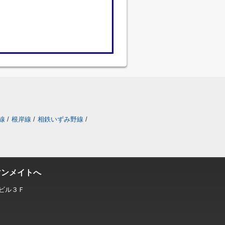
線
/
根岸線
/
相鉄いずみ野線
/
マンメイトへ
ビル３Ｆ