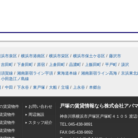
横浜市泉区
/
横浜市港南区
/
横浜市栄区
/
横浜市保土ケ谷区
/
藤沢市
吉田町
/
下倉田町
/
原宿
/
上倉田町
/
品濃町
/
上飯田町
/
平戸町
/
汲沢
横須賀線
/
湘南新宿ライン宇須
/
東海道本線
/
湘南新宿ライン高海
/
京浜東北
小田急江ノ島線
岡
/
中田
/
下永谷
/
東戸塚
/
大船
/
立場
/
上永谷
/
本郷台
戸塚の賃貸情報なら株式会社アパ
の賃貸物件
お問い合わせ
賃貸物件
周辺施設
神奈川県横浜市戸塚区戸塚町４１０５ 渡辺
賃貸物件
スタッフ紹介
TEL:045-438-9891
賃貸物件
FAX:045-438-9892