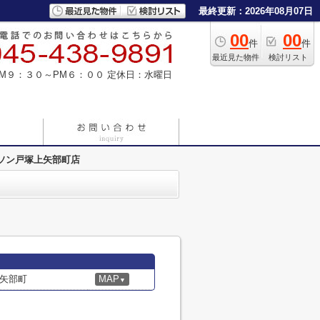
最終更新：2026年08月07日
00
00
件
件
最近見た物件
検討リスト
M９：３０～PM６：００
定休日：水曜日
ソン戸塚上矢部町店
矢部町
MAP
▼