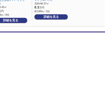
区上矢部アパートメン
メイプルハウス
棟
2DK/48.37㎡
3.45㎡
8.3
万円
万円
約198m／3分
3m／8分
詳細を見る
詳細を見る