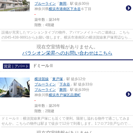
ブルーライン
「
舞岡
」駅 徒歩30分
神奈川県
横浜市港南区
下永谷
６丁目
-
築年数：築34年
階数：4階建
設備が充実したマンションタイプの物件。アパマンメイトへのご連絡は、こちら
の045-438-9891からお願い致します。横浜市港南区の横須賀線東戸塚周辺なら当
社で幅広くお探しいただけます。
現在空室情報がありません。
パラシオン栄昇へのお問い合わせはこちら
ドミールⅡ
賃貸｜アパート
横須賀線
「
東戸塚
」駅 徒歩12分
ブルーライン
「
下永谷
」駅 徒歩33分
ブルーライン
「
舞岡
」駅 徒歩39分
神奈川県
横浜市戸塚区
品濃町
-
築年数：築26年
階数：2階建
ドミールⅡ：横須賀線東戸塚にも近くて便利。陽射し溢れる物件で過ごしてみま
せんか。こちらの物件は駅まで徒歩で12分で到着します。1フロア2住戸なので、
風通しも良く快適な環境となっ...
現在空室情報がありません。