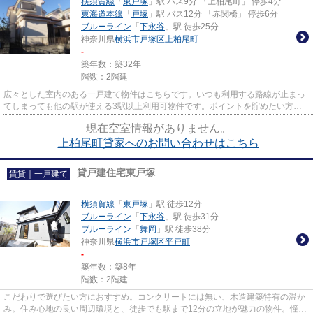
横須賀線
「
東戸塚
」駅 バス9分 「上柏尾町」 停歩4分
東海道本線
「
戸塚
」駅 バス12分 「赤関橋」 停歩6分
ブルーライン
「
下永谷
」駅 徒歩25分
神奈川県
横浜市戸塚区
上柏尾町
-
築年数：築32年
階数：2階建
広々とした室内のある一戸建て物件はこちらです。いつも利用する路線が止まっ
てしまっても他の駅が使える3駅以上利用可物件です。ポイントを貯めたい方に
嬉しい。初期費用カード決済が...
現在空室情報がありません。
上柏尾町貸家へのお問い合わせはこちら
貸戸建住宅東戸塚
賃貸｜一戸建て
横須賀線
「
東戸塚
」駅 徒歩12分
ブルーライン
「
下永谷
」駅 徒歩31分
ブルーライン
「
舞岡
」駅 徒歩38分
神奈川県
横浜市戸塚区
平戸町
-
築年数：築8年
階数：2階建
こだわりで選びたい方におすすめ。コンクリートには無い、木造建築特有の温か
み。住み心地の良い周辺環境と、徒歩でも駅まで12分の立地が魅力の物件。憧れ