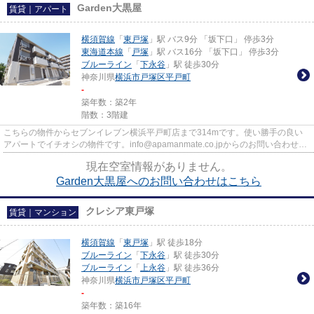
Garden大黒屋
賃貸｜アパート
横須賀線
「
東戸塚
」駅 バス9分 「坂下口」 停歩3分
東海道本線
「
戸塚
」駅 バス16分 「坂下口」 停歩3分
ブルーライン
「
下永谷
」駅 徒歩30分
神奈川県
横浜市戸塚区
平戸町
-
築年数：築2年
階数：3階建
こちらの物件からセブンイレブン横浜平戸町店まで314mです。使い勝手の良い
アパートでイチオシの物件です。info@apamanmate.co.jpからのお問い合わせも
お待ちしております。横浜市戸塚...
現在空室情報がありません。
Garden大黒屋へのお問い合わせはこちら
クレシア東戸塚
賃貸｜マンション
横須賀線
「
東戸塚
」駅 徒歩18分
ブルーライン
「
下永谷
」駅 徒歩30分
ブルーライン
「
上永谷
」駅 徒歩36分
神奈川県
横浜市戸塚区
平戸町
-
築年数：築16年