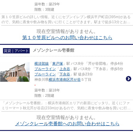
築年数：築29年
階数：3階建
第１０笠原ビルの詳しい情報。近くにセブンイレブン横浜平戸町店(395m)がある
ので、気軽に夜食や飲み物を買いに行くことができます。駅まで徒歩13分とお出
かけにも便利な物件です。横...
現在空室情報がありません。
第１０笠原ビルへのお問い合わせはこちら
メゾンクレール壱番館
賃貸｜アパート
横須賀線
「
東戸塚
」駅 バス8分 「芹が谷団地」 停歩4分
ブルーライン
「
上永谷
」駅 バス8分 「下永谷」 停歩5分
ブルーライン
「
下永谷
」駅 徒歩23分
神奈川県
横浜市港南区
芹が谷
５丁目
-
築年数：築18年
階数：2階建
「メゾンクレール壱番館」：横浜市港南区エリアの新居にピッタリ。近くにファ
ミリーマート秋元芹が谷店(233m)があるので、気軽に夜食や飲み物を買いに行く
ことができます。フローリン...
現在空室情報がありません。
メゾンクレール壱番館へのお問い合わせはこちら