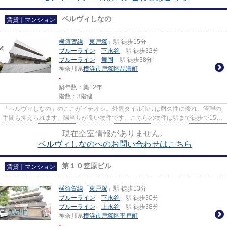
ベルヴィしなの
賃貸｜マンション
横須賀線
「
東戸塚
」駅 徒歩15分
ブルーライン
「
下永谷
」駅 徒歩32分
ブルーライン
「
舞岡
」駅 徒歩38分
神奈川県
横浜市戸塚区
品濃町
-
築年数：築12年
階数：3階建
「ベルヴィしなの」のここがイチオシ。外観タイル張りは耐久性に優れ、管理の
手間も抑えられます。陽当りが良い物件です。こちらの物件は駅まで徒歩で15分
で到着します。アパマンメイ...
現在空室情報がありません。
ベルヴィしなのへのお問い合わせはこちら
第１０笠原ビル
賃貸｜マンション
横須賀線
「
東戸塚
」駅 徒歩13分
ブルーライン
「
下永谷
」駅 徒歩30分
ブルーライン
「
上永谷
」駅 徒歩38分
神奈川県
横浜市戸塚区
平戸町
-