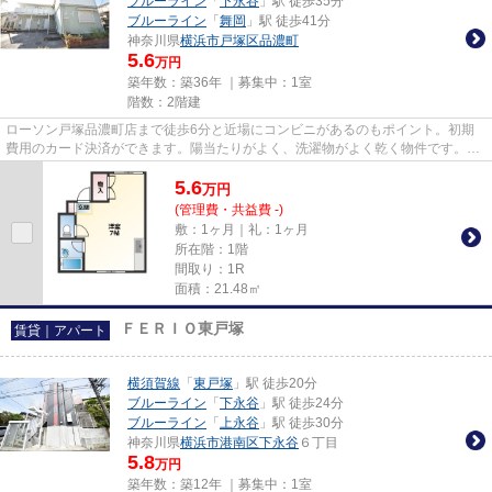
ブルーライン
「
下永谷
」駅 徒歩35分
ブルーライン
「
舞岡
」駅 徒歩41分
神奈川県
横浜市戸塚区
品濃町
5.6
万円
築年数：築36年 ｜募集中：
1室
階数：2階建
ローソン戸塚品濃町店まで徒歩6分と近場にコンビニがあるのもポイント。初期
費用のカード決済ができます。陽当たりがよく、洗濯物がよく乾く物件です。駅
までのアクセスが良い、徒歩12...
5.6
万
円
(管理費・共益費 -)
敷：1ヶ月｜礼：1ヶ月
所在階：1階
間取り：1R
面積：21.48㎡
ＦＥＲＩＯ東戸塚
賃貸｜アパート
横須賀線
「
東戸塚
」駅 徒歩20分
ブルーライン
「
下永谷
」駅 徒歩24分
ブルーライン
「
上永谷
」駅 徒歩30分
神奈川県
横浜市港南区
下永谷
６丁目
5.8
万円
築年数：築12年 ｜募集中：
1室