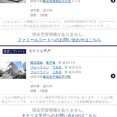
神奈川県
横浜市港南区
芹が谷
５丁目
-
築年数：築32年
階数：2階建
こだわりポイント満載のファミールコート。SUPER MARKET FUJI（スーパーマ
ーケットフジ）芹が谷店まで徒歩4分です。こちらの物件はアパートです。こち
らは初期費用をカードでお支払い...
現在空室情報がありません。
ファミールコートへのお問い合わせはこちら
モナリエ平戸
賃貸｜アパート
横須賀線
「
東戸塚
」駅 徒歩21分
ブルーライン
「
下永谷
」駅 徒歩31分
ブルーライン
「
上永谷
」駅 徒歩38分
神奈川県
横浜市戸塚区
平戸町
-
築年数：築22年
階数：2階建
こちらの物件はセブンイレブン横浜平戸町店まで417mにあります。こちらの物
件はアパートです。カード決済で手元にお金がなくても初期費用や家賃支払いが
できます。アパマンメイトは横...
現在空室情報がありません。
モナリエ平戸へのお問い合わせはこちら