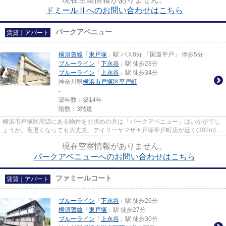
ドミールⅡへのお問い合わせはこちら
パークアベニュー
賃貸｜アパート
横須賀線
「
東戸塚
」駅 バス8分 「国道平戸」 停歩5分
ブルーライン
「
下永谷
」駅 徒歩28分
ブルーライン
「
上永谷
」駅 徒歩34分
神奈川県
横浜市戸塚区
平戸町
-
築年数：築14年
階数：3階建
横浜市戸塚区周辺にある物件をお求めの方は「パークアベニュー」はいかがでし
ょうか。夜遅くなっても大丈夫。デイリーヤマザキ戸塚平戸町店が近く(307m)に
あるので急な買い物に困りに...
現在空室情報がありません。
パークアベニューへのお問い合わせはこちら
ファミールコート
賃貸｜アパート
ブルーライン
「
下永谷
」駅 徒歩26分
横須賀線
「
東戸塚
」駅 徒歩27分
ブルーライン
「
上永谷
」駅 徒歩30分