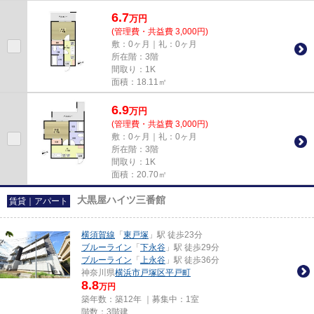
歩12分に立地しています。初...
6.7
万
円
(管理費・共益費 3,000円)
敷：0ヶ月｜礼：0ヶ月
所在階：3階
間取り：1K
面積：18.11㎡
6.9
万
円
(管理費・共益費 3,000円)
敷：0ヶ月｜礼：0ヶ月
所在階：3階
間取り：1K
面積：20.70㎡
大黒屋ハイツ三番館
賃貸｜アパート
横須賀線
「
東戸塚
」駅 徒歩23分
ブルーライン
「
下永谷
」駅 徒歩29分
ブルーライン
「
上永谷
」駅 徒歩36分
神奈川県
横浜市戸塚区
平戸町
8.8
万円
築年数：築12年 ｜募集中：
1室
階数：3階建