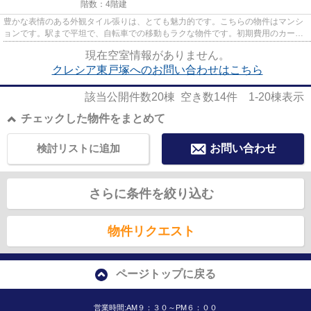
階数：4階建
豊かな表情のある外観タイル張りは、とても魅力的です。こちらの物件はマンシ
ョンです。駅まで平坦で、自転車での移動もラクな物件です。初期費用のカード
決済ができます。アパマンメ...
現在空室情報がありません。
クレシア東戸塚へのお問い合わせはこちら
該当公開件数
20
棟 空き数
14
件
1-20
棟表示
チェックした物件をまとめて
検討リストに追加
お問い合わせ
さらに条件を絞り込む
物件リクエスト
ページトップに戻る
営業時間:AM９：３０～PM６：００