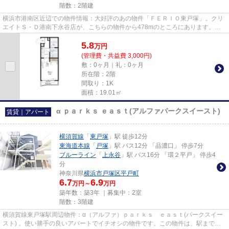
階数：2階建
横浜市港南区近辺での物件情報：大好評のあの物件「ＦＥＲＩＯ東戸塚」。クリ
エイトＳ・Ｄ港南下永谷店が、こちらの物件から478mのところにあります。使
い勝手の良いアパートでイチオ...
5.8
万
円
(管理費・共益費 3,000円)
敷：0ヶ月｜礼：0ヶ月
所在階：2階
間取り：1K
面積：19.01㎡
α ｐａｒｋｓ ｅａｓｔ(アルファパークスイースト)
賃貸｜アパート
横須賀線
「
東戸塚
」駅 徒歩12分
東海道本線
「
戸塚
」駅 バス12分 「品濃口」 停歩7分
ブルーライン
「
上永谷
」駅 バス16分 「環２平戸」 停歩4
分
神奈川県
横浜市戸塚区
平戸町
6.7
6.9
万円～
万円
築年数：築3年 ｜募集中：
2室
階数：3階建
横須賀線東戸塚駅周辺物件：α（アルファ）ｐａｒｋｓ ｅａｓｔ(パークスイー
スト) 。使い勝手の良いアパートでイチオシの物件です。この物件は、駅まで徒