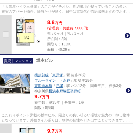
「大黒屋ハイツ三番館」のここがイチオシ。周辺環境が整っていることの多い、
充実のアパート物件。陽当たりが良く、日中は電気代が節約出来ますのでおすす
めです。当社はお客様のご希...
8.8
万
円
(管理費・共益費 7,000円)
敷：0ヶ月｜礼：1ヶ月
所在階：3階
間取り：1LDK
面積：40.29㎡
坂本ビル
賃貸｜マンション
横須賀線
「
東戸塚
」駅 徒歩20分
ブルーライン
「
下永谷
」駅 徒歩28分
東海道本線
「
戸塚
」駅 バス12分 「国道平戸」 停歩3分
神奈川県
横浜市戸塚区
平戸町
9.7
万円
築年数：築35年 ｜募集中：
1室
階数：5階建
こだわりポイント満載の坂本ビル。陽当りの良い明るい環境が魅力の一押し物件
となっています。外観タイル張りは、物件の個性を引き出すことができます。こ
ちらの物件では初期費用をカ...
9.7
万
円