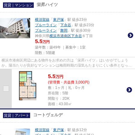
栄昇ハイツ
賃貸｜マンション
横須賀線
「
東戸塚
」駅 徒歩23分
ブルーライン
「
下永谷
」駅 徒歩23分
ブルーライン
「
舞岡
」駅 徒歩30分
神奈川県
横浜市港南区
下永谷
６丁目
5.5
万円
築年数：築49年 ｜募集中：
1室
階数：5階建
横浜市港南区周辺にある物件をお求めの方は「栄昇ハイツ」はいかがでしょう
か。陽当たりが良好なマンションは梅雨時期の湿気もたまりにくい条件となって
います。こちらの物件はマンシ...
5.5
万
円
(管理費・共益費 3,000円)
敷：1ヶ月｜礼：0ヶ月
所在階：5階
間取り：2DK
面積：43.00㎡
コートヴェルデ
賃貸｜アパート
横須賀線
「
東戸塚
」駅 徒歩12分