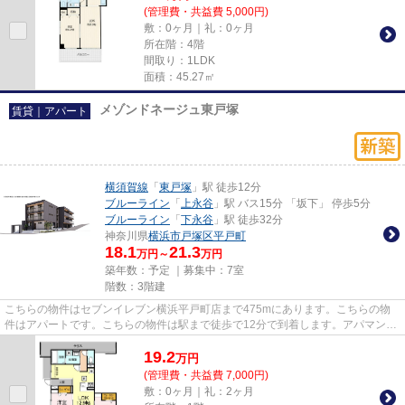
(管理費・共益費 5,000円)
敷：0ヶ月｜礼：0ヶ月
所在階：4階
間取り：1LDK
面積：45.27㎡
メゾンドネージュ東戸塚
賃貸｜アパート
横須賀線
「
東戸塚
」駅 徒歩12分
ブルーライン
「
上永谷
」駅 バス15分 「坂下」 停歩5分
ブルーライン
「
下永谷
」駅 徒歩32分
神奈川県
横浜市戸塚区
平戸町
18.1
21.3
万円～
万円
築年数：予定 ｜募集中：
7室
階数：3階建
こちらの物件はセブンイレブン横浜平戸町店まで475mにあります。こちらの物
件はアパートです。こちらの物件は駅まで徒歩で12分で到着します。アパマンメ
イトがご紹介する、オススメの...
19.2
万
円
(管理費・共益費 7,000円)
敷：0ヶ月｜礼：2ヶ月