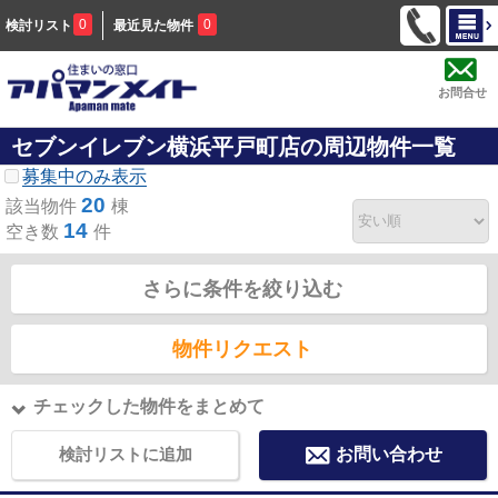
0
0
検討リスト
最近見た物件
お問合せ
セブンイレブン横浜平戸町店の周辺物件一覧
募集中のみ表示
20
該当物件
棟
14
空き数
件
さらに条件を絞り込む
物件リクエスト
チェックした物件をまとめて
検討リストに追加
お問い合わせ