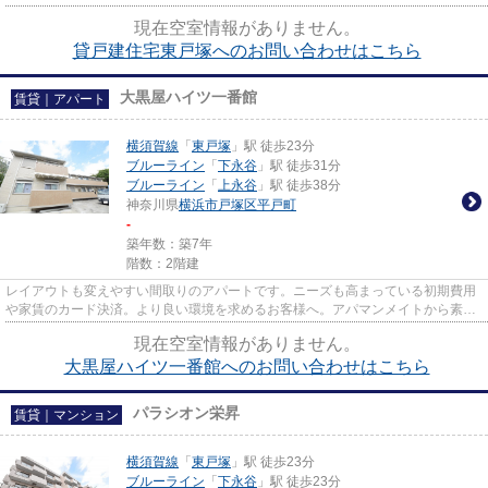
のマイホーム生活を実現する...
現在空室情報がありません。
貸戸建住宅東戸塚へのお問い合わせはこちら
大黒屋ハイツ一番館
賃貸｜アパート
横須賀線
「
東戸塚
」駅 徒歩23分
ブルーライン
「
下永谷
」駅 徒歩31分
ブルーライン
「
上永谷
」駅 徒歩38分
神奈川県
横浜市戸塚区
平戸町
-
築年数：築7年
階数：2階建
レイアウトも変えやすい間取りのアパートです。ニーズも高まっている初期費用
や家賃のカード決済。より良い環境を求めるお客様へ。アパマンメイトから素敵
な物件をご一緒にさがしてい...
現在空室情報がありません。
大黒屋ハイツ一番館へのお問い合わせはこちら
パラシオン栄昇
賃貸｜マンション
横須賀線
「
東戸塚
」駅 徒歩23分
ブルーライン
「
下永谷
」駅 徒歩23分