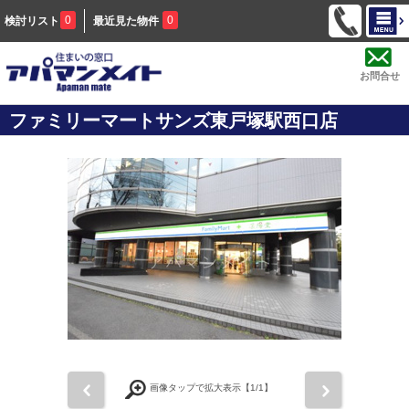
0
0
検討リスト
最近見た物件
お問合せ
ファミリーマートサンズ東戸塚駅西口店
前
次
画像タップで拡大表示【
1
/1】