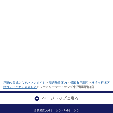
戸塚の賃貸ならアパマンメイト
>
周辺施設案内
>
横浜市戸塚区
>
横浜市戸塚区
のコンビニエンスストア
>
ファミリーマートサンズ東戸塚駅西口店
ページトップに戻る
営業時間:AM９：３０～PM６：００