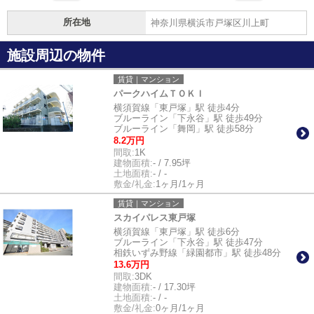
所在地
神奈川県横浜市戸塚区川上町
施設周辺の物件
賃貸｜マンション
パークハイムＴＯＫＩ
横須賀線「東戸塚」駅 徒歩4分
ブルーライン「下永谷」駅 徒歩49分
ブルーライン「舞岡」駅 徒歩58分
8.2万円
間取:
1K
建物面積:
- / 7.95坪
土地面積:
- / -
敷金/礼金:
1ヶ月/1ヶ月
賃貸｜マンション
スカイパレス東戸塚
横須賀線「東戸塚」駅 徒歩6分
ブルーライン「下永谷」駅 徒歩47分
相鉄いずみ野線「緑園都市」駅 徒歩48分
13.6万円
間取:
3DK
建物面積:
- / 17.30坪
土地面積:
- / -
敷金/礼金:
0ヶ月/1ヶ月