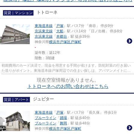
トトローネ
賃貸｜マンション
東海道本線
「
戸塚
」駅 バス7分 「南谷」 停歩9分
京浜東北線
「
大船
」駅 バス14分 「日ノ出橋」 停歩8分
京浜東北線
「
本郷台
」駅 徒歩39分
神奈川県
横浜市戸塚区
戸塚町
-
築年数：築12年
階数：3階建
初期費用のカード決済で、現金を用意する手間が省けます。防犯対策の行き届い
た造りがポイント。東海道本線戸塚周辺での住まい探しは、アパマンメイトにお
任せを。お客様のライフスタ...
現在空室情報がありません。
トトローネへのお問い合わせはこちら
ジュピター
賃貸｜アパート
東海道本線
「
戸塚
」駅 バス7分 「長久保」 停歩1分
ブルーライン
「
踊場
」駅 徒歩40分
ブルーライン
「
舞岡
」駅 徒歩48分
神奈川県
横浜市戸塚区
戸塚町