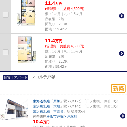
11.4
万
円
(管理費・共益費 4,500円)
敷：1ヶ月｜礼：1.5ヶ月
所在階：2階
間取り：2LDK
面積：59.42㎡
11.4
万
円
(管理費・共益費 4,500円)
敷：1ヶ月｜礼：1.5ヶ月
所在階：2階
間取り：2LDK
面積：59.42㎡
レコルテ戸塚
賃貸｜アパート
東海道本線
「
戸塚
」駅 バス12分 「日ノ出橋」 停歩10分
京浜東北線
「
大船
」駅 バス14分 「日ノ出橋」 停歩10分
京浜東北線
「
本郷台
」駅 徒歩35分
神奈川県
横浜市戸塚区
戸塚町
10.4
万円