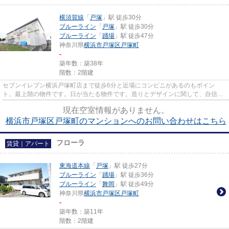
横須賀線
「
戸塚
」駅 徒歩30分
ブルーライン
「
戸塚
」駅 徒歩30分
ブルーライン
「
踊場
」駅 徒歩47分
神奈川県
横浜市戸塚区
戸塚町
-
築年数：築38年
階数：2階建
セブンイレブン横浜戸塚町店まで徒歩6分と近場にコンビニがあるのもポイン
ト。最上階の物件です。日が当たる物件です。造りとデザインに関して、自信を
もって情報を提供できるマンショ...
現在空室情報がありません。
横浜市戸塚区戸塚町のマンションへのお問い合わせはこちら
フローラ
賃貸｜アパート
東海道本線
「
戸塚
」駅 徒歩27分
ブルーライン
「
踊場
」駅 徒歩36分
ブルーライン
「
舞岡
」駅 徒歩49分
神奈川県
横浜市戸塚区
戸塚町
-
築年数：築11年
階数：2階建