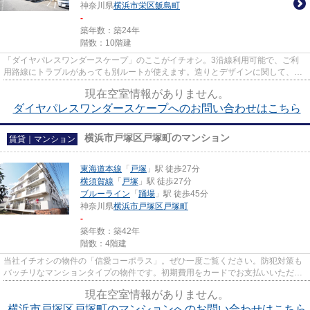
神奈川県
横浜市栄区
飯島町
-
築年数：築24年
階数：10階建
「ダイヤパレスワンダースケープ」のここがイチオシ。3沿線利用可能で、ご利
用路線にトラブルがあっても別ルートが使えます。造りとデザインに関して、自
信をもって情報を提供できるマ...
現在空室情報がありません。
ダイヤパレスワンダースケープへのお問い合わせはこちら
横浜市戸塚区戸塚町のマンション
賃貸｜マンション
東海道本線
「
戸塚
」駅 徒歩27分
横須賀線
「
戸塚
」駅 徒歩27分
ブルーライン
「
踊場
」駅 徒歩45分
神奈川県
横浜市戸塚区
戸塚町
-
築年数：築42年
階数：4階建
当社イチオシの物件の「信愛コーポラス」。ぜひ一度ご覧ください。防犯対策も
バッチリなマンションタイプの物件です。初期費用をカードでお支払いいただけ
るので、カードで決済したい...
現在空室情報がありません。
横浜市戸塚区戸塚町のマンションへのお問い合わせはこちら