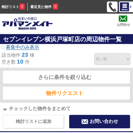
0
0
検討リスト
最近見た物件
お問合せ
セブンイレブン横浜戸塚町店の周辺物件一覧
募集中のみ表示
23
該当物件
棟
10
空き数
件
さらに条件を絞り込む
物件リクエスト
チェックした物件をまとめて
検討リストに追加
お問い合わせ