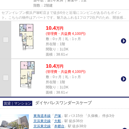
築年数：築1年未満 ｜募集中：
2室
階数：2階建
セブンイレブン横浜戸塚町店まで徒歩6分と近場にコンビニがあるのもポイン
ト。こちらの物件はアパートです。魅力あふれる1フロア2住戸のため、開放感が
嬉しい物件です。アパマンメイト...
10.4
万
円
(管理費・共益費 4,100円)
敷：0ヶ月｜礼：1ヶ月
所在階：1階
間取り：1LDK
面積：38.61㎡
10.4
万
円
(管理費・共益費 4,100円)
敷：0ヶ月｜礼：1ヶ月
所在階：1階
間取り：1LDK
面積：38.61㎡
ダイヤパレスワンダースケープ
賃貸｜マンション
東海道本線
「
戸塚
」駅 バス15分 「久保橋」 停歩3分
京浜東北線
「
大船
」駅 徒歩36分
京浜東北線
「
本郷台
」駅 徒歩38分