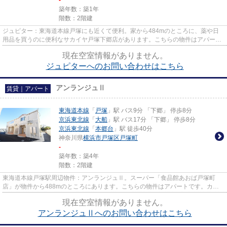
-
築年数：築1年
階数：2階建
ジュピター：東海道本線戸塚にも近くて便利。家から484mのところに、薬や日
用品を買うのに便利なサカイヤ戸塚下郷店があります。こちらの物件はアパート
です。045-438-9891かinfo@apam...
現在空室情報がありません。
ジュピターへのお問い合わせはこちら
アンランジュⅡ
賃貸｜アパート
東海道本線
「
戸塚
」駅 バス9分 「下郷」 停歩8分
京浜東北線
「
大船
」駅 バス17分 「下郷」 停歩8分
京浜東北線
「
本郷台
」駅 徒歩40分
神奈川県
横浜市戸塚区
戸塚町
-
築年数：築4年
階数：2階建
東海道本線戸塚駅周辺物件：アンランジュⅡ。スーパー「食品館あおば戸塚町
店」が物件から488mのところにあります。こちらの物件はアパートです。カー
ド決済であれば、現金が手元になく...
現在空室情報がありません。
アンランジュⅡへのお問い合わせはこちら