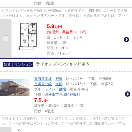
階数：3階建
セブンイレブン横浜戸塚町店が438mにある物件です。初期費用はカードで決済
いただけます。日が当たるアパートです。物件探しを始めるのであれば、アパマ
ンメイトから始めませんか？お...
5.9
万
円
(管理費・共益費 3,000円)
敷：1ヶ月｜礼：1ヶ月
所在階：1階
間取り：2DK
面積：41.20㎡
ライオンズマンション戸塚５
賃貸｜マンション
東海道本線
「
戸塚
」駅 バス9分 「下郷」 停歩8分
京浜東北線
「
大船
」駅 バス15分 「下郷」 停歩7分
ブルーライン
「
踊場
」駅 徒歩46分
神奈川県
横浜市戸塚区
戸塚町
7.9
万円
築年数：築43年 ｜募集中：
1室
階数：4階建
当社イチオシの物件の「ライオンズマンション戸塚５」。ぜひ一度ご覧くださ
い。こちらの物件はマンションです。こちらの物件では初期費用をカードでお支
払いいただけます。東海道本線...