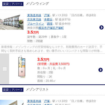
メゾンウィング
賃貸｜アパート
東海道本線
「
戸塚
」駅 バス10分 「日の出橋」 停歩8分
京浜東北線
「
本郷台
」駅 徒歩37分
ブルーライン
「
踊場
」駅 徒歩44分
神奈川県
横浜市戸塚区
戸塚町
3.5
万円
築年数：築29年 ｜募集中：
1室
階数：2階建
新着情報：メゾンウィングの空室情報ならコチラ。初期費用のカード決済で、手
間なく契約手続きを進められます。使い勝手のいいコンパクトな間取りが特徴。
東海道本線戸塚付近の物件情...
3.5
万
円
(管理費・共益費 3,500円)
敷：0ヶ月｜礼：0ヶ月
所在階：2階
間取り：1K
面積：20.46㎡
メゾンアリスト
賃貸｜アパート
東海道本線
「
戸塚
」駅 バス10分 「日ノ出橋」 停歩5分