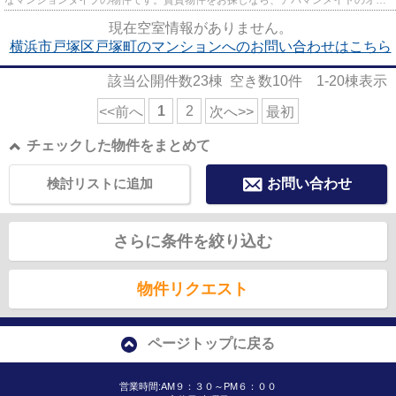
なマンションタイプの物件です。賃貸物件をお探しなら、アパマンメイトのオス
スメ物件はいかがでしょうか...
現在空室情報がありません。
横浜市戸塚区戸塚町のマンションへのお問い合わせはこちら
該当公開件数
23
棟 空き数
10
件
1-20
棟表示
1
2
<<前へ
次へ>>
最初
チェックした物件をまとめて
検討リストに追加
お問い合わせ
さらに条件を絞り込む
物件リクエスト
ページトップに戻る
営業時間:AM９：３０～PM６：００