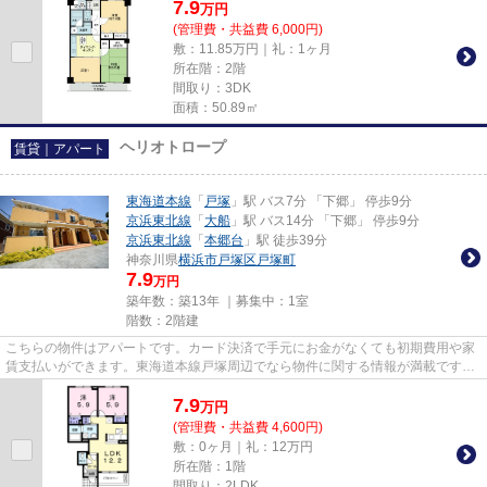
7.9
万
円
(管理費・共益費 6,000円)
敷：11.85万円｜礼：1ヶ月
所在階：2階
間取り：3DK
面積：50.89㎡
ヘリオトロープ
賃貸｜アパート
東海道本線
「
戸塚
」駅 バス7分 「下郷」 停歩9分
京浜東北線
「
大船
」駅 バス14分 「下郷」 停歩9分
京浜東北線
「
本郷台
」駅 徒歩39分
神奈川県
横浜市戸塚区
戸塚町
7.9
万円
築年数：築13年 ｜募集中：
1室
階数：2階建
こちらの物件はアパートです。カード決済で手元にお金がなくても初期費用や家
賃支払いができます。東海道本線戸塚周辺でなら物件に関する情報が満載です。
045-438-9891からアパマンメ...
7.9
万
円
(管理費・共益費 4,600円)
敷：0ヶ月｜礼：12万円
所在階：1階
間取り：2LDK