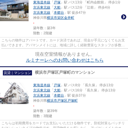
東海道本線
「
戸塚
」駅 バス13分 「町内会館前」 停歩1分
京浜東北線
「
大船
」駅 バス12分 「辻前」 停歩4分
京浜東北線
「
本郷台
」駅 徒歩47分
神奈川県
横浜市栄区
金井町
-
築年数：築3年
階数：2階建
こちらの物件はアパートです。カード決済であれば、現金が手元になくてもお支
払いできます。アパマンメイトには、地域に詳しく経験豊富なスタッフが多数在
籍しております。まずは045-4...
現在空室情報がありません。
ルミナーレへのお問い合わせはこちら
横浜市戸塚区戸塚町のマンション
賃貸｜マンション
東海道本線
「
戸塚
」駅 バス8分 「長久保」 停歩13分
京浜東北線
「
大船
」駅 バス16分 「長久保」 停歩13分
京浜東北線
「
本郷台
」駅 徒歩37分
神奈川県
横浜市戸塚区
戸塚町
-
築年数：築39年
階数：3階建
こちらは初期費用をカードでお支払いいただける物件です。防犯対策もバッチリ