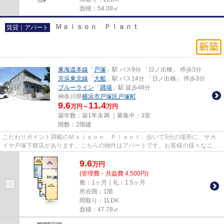
面積：54.08㎡
Ｍａｉｓｏｎ Ｐｌａｎｔ
賃貸｜アパート
東海道本線
「
戸塚
」駅 バス9分 「日ノ出橋」 停歩3分
京浜東北線
「
大船
」駅 バス14分 「日ノ出橋」 停歩3分
ブルーライン
「
踊場
」駅 徒歩48分
神奈川県
横浜市戸塚区
戸塚町
9.6
11.4
万円～
万円
築年数：築1年未満 ｜募集中：
3室
階数：2階建
こだわりポイント満載のＭａｉｓｏｎ Ｐｌａｎｔ。歩いて5分の場所に、サカ
イヤ戸塚下郷店があります。こちらの物件はアパートです。お客様の様々なニー
ズに応えるアパマンメイトでは...
9.6
万
円
(管理費・共益費 4,500円)
敷：1ヶ月｜礼：1.5ヶ月
所在階：1階
間取り：1LDK
面積：47.78㎡