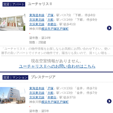
ユーチャリスⅡ
賃貸｜アパート
東海道本線
「
戸塚
」駅 バス7分 「下郷」 停歩8分
京浜東北線
「
大船
」駅 バス14分 「下郷」 停歩9分
京浜東北線
「
本郷台
」駅 徒歩41分
神奈川県
横浜市戸塚区
戸塚町
-
築年数：築14年
階数：2階建
「ユーチャリスⅡ」の物件情報をお探しならお気軽にお問い合わせ下さい。使い
勝手の良いアパートでイチオシの物件です。陽当りも良いので、清々しい朝を迎
えることのできる物件です。魅...
現在空室情報がありません。
ユーチャリスⅡへのお問い合わせはこちら
プレステージア
賃貸｜マンション
東海道本線
「
戸塚
」駅 バス13分 「金井」 停歩7分
京浜東北線
「
大船
」駅 バス13分 「金井」 停歩7分
京浜東北線
「
本郷台
」駅 徒歩37分
神奈川県
横浜市戸塚区
戸塚町
-
築年数：築5年