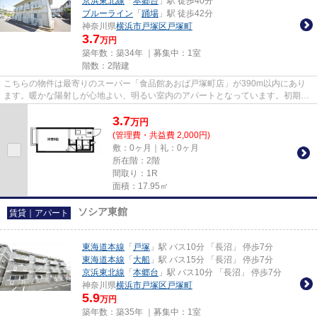
京浜東北線
「
本郷台
」駅 徒歩40分
ブルーライン
「
踊場
」駅 徒歩42分
神奈川県
横浜市戸塚区
戸塚町
3.7
万円
築年数：築34年 ｜募集中：
1室
階数：2階建
こちらの物件は最寄りのスーパー「食品館あおば戸塚町店」が390m以内にあり
ます。暖かな陽射しが心地よい、明るい室内のアパートとなっています。初期費
用をカードでお支払いいただけ...
3.7
万
円
(管理費・共益費 2,000円)
敷：0ヶ月｜礼：0ヶ月
所在階：2階
間取り：1R
面積：17.95㎡
ソシア東館
賃貸｜アパート
東海道本線
「
戸塚
」駅 バス10分 「長沼」 停歩7分
東海道本線
「
大船
」駅 バス15分 「長沼」 停歩7分
京浜東北線
「
本郷台
」駅 バス10分 「長沼」 停歩7分
神奈川県
横浜市戸塚区
戸塚町
5.9
万円
築年数：築35年 ｜募集中：
1室