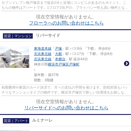
セブンイレブン南戸塚店まで徒歩2分と近場にコンビニがあるのもポイント。こ
ちらの物件はアパートです。1フロア2住戸の、プライバシー性も高い物件となっ
ております。日が当たる物件で...
現在空室情報がありません。
フローラへのお問い合わせはこちら
リバーサイド
賃貸｜マンション
東海道本線
「
戸塚
」駅 バス9分 「下郷」 停歩8分
京浜東北線
「
大船
」駅 バス17分 「下郷」 停歩8分
京浜東北線
「
本郷台
」駅 徒歩44分
神奈川県
横浜市戸塚区
戸塚町
-
築年数：築37年
階数：3階建
初期費用や家賃のカード決済で、月々の支払の手間を省けます。防犯対策もバッ
チリなマンションタイプの物件です。横浜市戸塚区で新しい住環境をお探しな
ら、東海道本線戸塚駅近くでお...
現在空室情報がありません。
リバーサイドへのお問い合わせはこちら
ルミナーレ
賃貸｜アパート