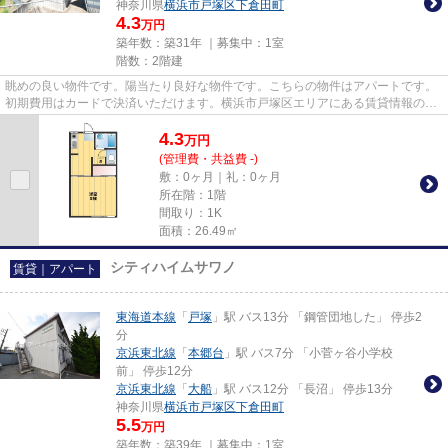
神奈川県
横浜市戸塚区
下倉田町
4.3
万円
築年数：築31年 ｜募集中：
1室
階数：2階建
眺めの良い物件です。陽当たり良好な物件です。こちらの物件はアパートです。
初期費用はカードで決済いただけます。横浜市戸塚区エリアにある賃貸情報のこ
となら、地域に密着した当社...
4.3
万
円
(管理費・共益費 -)
敷：0ヶ月｜礼：0ヶ月
所在階：1階
間取り：1K
面積：26.49㎡
シティハイムサワノ
賃貸｜アパート
東海道本線
「
戸塚
」駅 バス13分 「鋼管団地した」 停歩2
分
京浜東北線
「
本郷台
」駅 バス7分 「小菅ヶ谷小学校
前」 停歩12分
京浜東北線
「
大船
」駅 バス12分 「長沼」 停歩13分
神奈川県
横浜市戸塚区
下倉田町
5.5
万円
築年数：築39年 ｜募集中：
1室