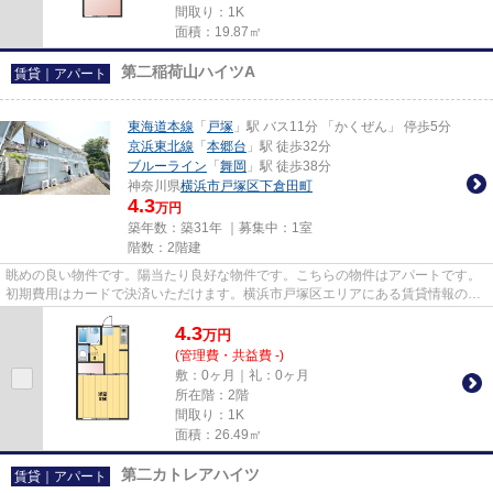
間取り：1K
面積：19.87㎡
第二稲荷山ハイツA
賃貸｜アパート
東海道本線
「
戸塚
」駅 バス11分 「かくぜん」 停歩5分
京浜東北線
「
本郷台
」駅 徒歩32分
ブルーライン
「
舞岡
」駅 徒歩38分
神奈川県
横浜市戸塚区
下倉田町
4.3
万円
築年数：築31年 ｜募集中：
1室
階数：2階建
眺めの良い物件です。陽当たり良好な物件です。こちらの物件はアパートです。
初期費用はカードで決済いただけます。横浜市戸塚区エリアにある賃貸情報のこ
となら、地域に密着した当社...
4.3
万
円
(管理費・共益費 -)
敷：0ヶ月｜礼：0ヶ月
所在階：2階
間取り：1K
面積：26.49㎡
第二カトレアハイツ
賃貸｜アパート