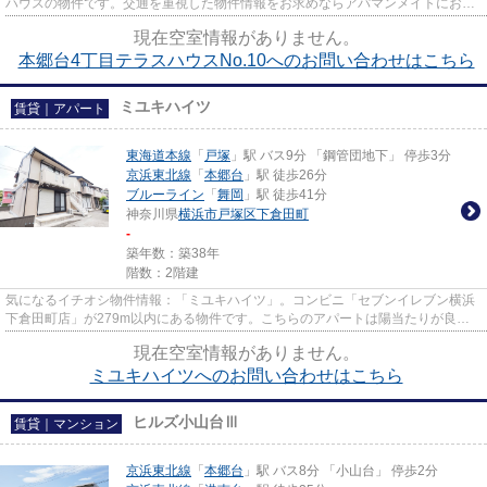
ハウスの物件です。交通を重視した物件情報をお求めならアパマンメイトにお任
せ下さい。京浜東北線本郷台周...
現在空室情報がありません。
本郷台4丁目テラスハウスNo.10へのお問い合わせはこちら
ミユキハイツ
賃貸｜アパート
東海道本線
「
戸塚
」駅 バス9分 「鋼管団地下」 停歩3分
京浜東北線
「
本郷台
」駅 徒歩26分
ブルーライン
「
舞岡
」駅 徒歩41分
神奈川県
横浜市戸塚区
下倉田町
-
築年数：築38年
階数：2階建
気になるイチオシ物件情報：「ミユキハイツ」。コンビニ「セブンイレブン横浜
下倉田町店」が279m以内にある物件です。こちらのアパートは陽当たりが良好
です。アパマンメイトが横浜市...
現在空室情報がありません。
ミユキハイツへのお問い合わせはこちら
ヒルズ小山台Ⅲ
賃貸｜マンション
京浜東北線
「
本郷台
」駅 バス8分 「小山台」 停歩2分