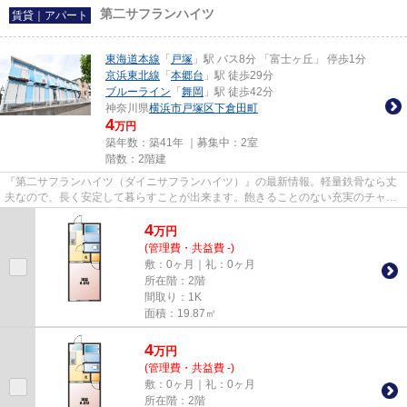
第二サフランハイツ
賃貸｜アパート
東海道本線
「
戸塚
」駅 バス8分 「富士ヶ丘」 停歩1分
京浜東北線
「
本郷台
」駅 徒歩29分
ブルーライン
「
舞岡
」駅 徒歩42分
神奈川県
横浜市戸塚区
下倉田町
4
万円
築年数：築41年 ｜募集中：
2室
階数：2階建
『第二サフランハイツ（ダイニサフランハイツ）』の最新情報。軽量鉄骨なら丈
夫なので、長く安定して暮らすことが出来ます。飽きることのない充実のチャン
ネル数が魅力のCATV対応物件...
4
万
円
(管理費・共益費 -)
敷：0ヶ月｜礼：0ヶ月
所在階：2階
間取り：1K
面積：19.87㎡
4
万
円
(管理費・共益費 -)
敷：0ヶ月｜礼：0ヶ月
所在階：2階