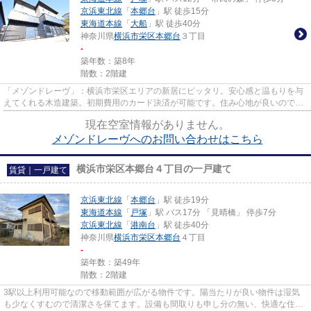
京浜東北線
「
本郷台
」駅 徒歩15分
東海道本線
「
大船
」駅 徒歩40分
神奈川県
横浜市栄区
本郷台
３丁目
-
築年数：築8年
階数：2階建
「メゾンドレーヴ」：横浜市栄区エリアの新居にピッタリ。安心感と温もりを与
えてくれる木造建築。初期費用のカード決済が可能です。住み心地が良いので、
自信をもって提供できるアパ...
現在空室情報がありません。
メゾンドレーヴへのお問い合わせはこちら
横浜市栄区本郷台４丁目の一戸建て
賃貸｜一戸建て
京浜東北線
「
本郷台
」駅 徒歩19分
東海道本線
「
戸塚
」駅 バス17分 「見晴橋」 停歩7分
京浜東北線
「
港南台
」駅 徒歩40分
神奈川県
横浜市栄区
本郷台
４丁目
-
築年数：築49年
階数：2階建
3駅以上利用可能なので移動範囲が広がる物件です。陽当たりが良い物件は湿気
も少なくすむので清潔さを保てます。設備も間取りも申し分の無い、快適な住環