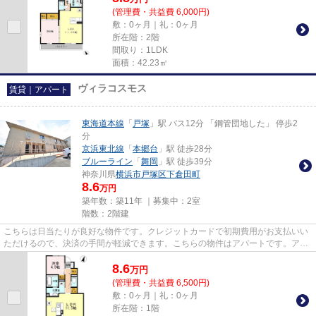
(管理費・共益費 6,000円)
敷：0ヶ月｜礼：0ヶ月
所在階：2階
間取り：1LDK
面積：42.23㎡
ヴィラコスモス
賃貸｜アパート
東海道本線
「
戸塚
」駅 バス12分 「鋼管団地した」 停歩2
分
京浜東北線
「
本郷台
」駅 徒歩28分
ブルーライン
「
舞岡
」駅 徒歩39分
神奈川県
横浜市戸塚区
下倉田町
8.6
万円
築年数：築11年 ｜募集中：
2室
階数：2階建
こちらは日当たりが良好な物件です。クレジットカードで初期費用がお支払いい
ただけるので、決済の手間が軽減できます。こちらの物件はアパートです。アパ
マンメイトへのお問い合わせ...
8.6
万
円
(管理費・共益費 6,500円)
敷：0ヶ月｜礼：0ヶ月
所在階：1階