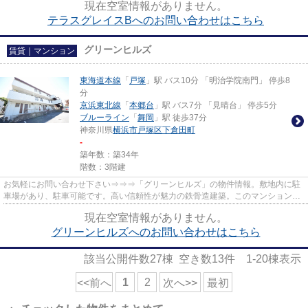
現在空室情報がありません。
テラスグレイスBへのお問い合わせはこちら
グリーンヒルズ
賃貸｜マンション
東海道本線
「
戸塚
」駅 バス10分 「明治学院南門」 停歩8
分
京浜東北線
「
本郷台
」駅 バス7分 「見晴台」 停歩5分
ブルーライン
「
舞岡
」駅 徒歩37分
神奈川県
横浜市戸塚区
下倉田町
-
築年数：築34年
階数：3階建
お気軽にお問い合わせ下さい⇒⇒⇒「グリーンヒルズ」の物件情報。敷地内に駐
車場があり、駐車可能です。高い信頼性が魅力の鉄骨造建築。このマンション
は、オススメのCATV対応のマンショ...
現在空室情報がありません。
グリーンヒルズへのお問い合わせはこちら
該当公開件数
27
棟 空き数
13
件
1-20
棟表示
1
2
<<前へ
次へ>>
最初