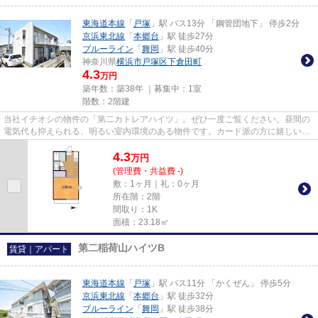
東海道本線
「
戸塚
」駅 バス13分 「鋼管団地下」 停歩2分
京浜東北線
「
本郷台
」駅 徒歩27分
ブルーライン
「
舞岡
」駅 徒歩40分
神奈川県
横浜市戸塚区
下倉田町
4.3
万円
築年数：築38年 ｜募集中：
1室
階数：2階建
当社イチオシの物件の「第二カトレアハイツ」。ぜひ一度ご覧ください。昼間の
電気代も抑えられる、明るい室内環境のある物件です。カード派の方に嬉しい。
初期費用のカード決済が可能...
4.3
万
円
(管理費・共益費 -)
敷：1ヶ月｜礼：0ヶ月
所在階：2階
間取り：1K
面積：23.18㎡
第二稲荷山ハイツB
賃貸｜アパート
東海道本線
「
戸塚
」駅 バス11分 「かくぜん」 停歩5分
京浜東北線
「
本郷台
」駅 徒歩32分
ブルーライン
「
舞岡
」駅 徒歩38分