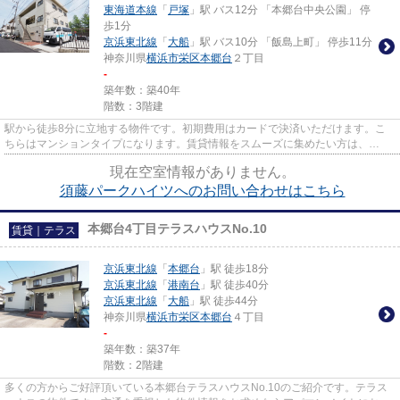
東海道本線
「
戸塚
」駅 バス12分 「本郷台中央公園」 停
歩1分
京浜東北線
「
大船
」駅 バス10分 「飯島上町」 停歩11分
神奈川県
横浜市栄区
本郷台
２丁目
-
築年数：築40年
階数：3階建
駅から徒歩8分に立地する物件です。初期費用はカードで決済いただけます。こ
ちらはマンションタイプになります。賃貸情報をスムーズに集めたい方は、
info@apamanmate.co.jpまでご連絡...
現在空室情報がありません。
須藤パークハイツへのお問い合わせはこちら
本郷台4丁目テラスハウスNo.10
賃貸｜テラス
京浜東北線
「
本郷台
」駅 徒歩18分
京浜東北線
「
港南台
」駅 徒歩40分
京浜東北線
「
大船
」駅 徒歩44分
神奈川県
横浜市栄区
本郷台
４丁目
-
築年数：築37年
階数：2階建
多くの方からご好評頂いている本郷台テラスハウスNo.10のご紹介です。テラス