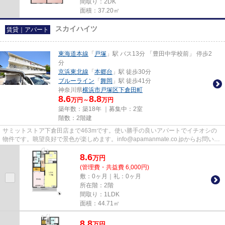
間取り：2DK
面積：37.20㎡
スカイハイツ
賃貸｜アパート
東海道本線
「
戸塚
」駅 バス13分 「豊田中学校前」 停歩2
分
京浜東北線
「
本郷台
」駅 徒歩30分
ブルーライン
「
舞岡
」駅 徒歩41分
神奈川県
横浜市戸塚区
下倉田町
8.6
8.8
万円～
万円
築年数：築18年 ｜募集中：
2室
階数：2階建
サミットストア下倉田店まで463mです。使い勝手の良いアパートでイチオシの
物件です。眺望良好で景色が楽しめます。info@apamanmate.co.jpからお問い合
わせをお待ちしております。横浜...
8.6
万
円
(管理費・共益費 6,000円)
敷：0ヶ月｜礼：0ヶ月
所在階：2階
間取り：1LDK
面積：44.71㎡
8.8
万
円