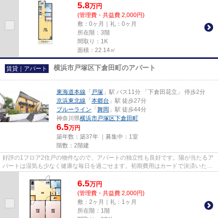
5.8
万
円
(管理費・共益費 2,000円)
敷：0ヶ月｜礼：0ヶ月
所在階：3階
間取り：1K
面積：22.14㎡
横浜市戸塚区下倉田町のアパート
賃貸｜アパート
東海道本線
「
戸塚
」駅 バス11分 「下倉田花立」 停歩2分
京浜東北線
「
本郷台
」駅 徒歩27分
ブルーライン
「
舞岡
」駅 徒歩44分
神奈川県
横浜市戸塚区
下倉田町
6.5
万円
築年数：築37年 ｜募集中：
1室
階数：2階建
好評の1フロア2住戸の物件なので、アパートの独立性も良好です。陽が当たるア
パートは湿気も少なく健康な毎日を過ごせます。初期費用はカードで決済いただ
けます。こちらの物件はアパ...
6.5
万
円
(管理費・共益費 2,000円)
敷：2ヶ月｜礼：1ヶ月
所在階：1階