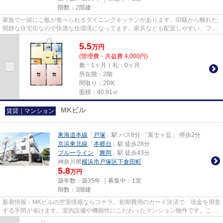
階数：2階建
家族で一緒にご飯が食べられるダイニングキッチンがあります。喧騒から離れた
閑静な住宅街なので快適な住環境になってます。家具なども配置しやすい、フロ
ーリングとなっています。横...
5.5
万
円
(管理費・共益費 4,000円)
敷：1ヶ月｜礼：0ヶ月
所在階：2階
間取り：2DK
面積：40.91㎡
MKビル
賃貸｜マンション
東海道本線
「
戸塚
」駅 バス8分 「富士ヶ丘」 停歩2分
京浜東北線
「
本郷台
」駅 徒歩28分
ブルーライン
「
舞岡
」駅 徒歩43分
神奈川県
横浜市戸塚区
下倉田町
5.8
万円
築年数：築35年 ｜募集中：
1室
階数：3階建
新着情報：MKビルの空室情報ならコチラ。初期費用のカード決済で、現金を用意
する手間が省けます。室内設備や機能性にこだわったマンション物件です。こだ
わりたい条件などがあれば、0...