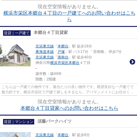
境のある戸建て物件です。京浜...
現在空室情報がありません。
横浜市栄区本郷台４丁目の一戸建てへのお問い合わせはこち
ら
本郷台４丁目貸家
賃貸｜一戸建て
京浜東北線
「
本郷台
」駅 徒歩19分
東海道本線
「
戸塚
」駅 バス17分 「見晴橋」 停歩7分
京浜東北線
「
港南台
」駅 徒歩40分
神奈川県
横浜市栄区
本郷台
４丁目
-
築年数：築49年
階数：2階建
こちらは一戸建ての物件です。陽当たりの良い物件です。眺望良好な一戸建てで
魅力的です。横浜市栄区で戸建て探しをするなら、アパマンメイトにお任せくだ
さい。当社までのご連絡はinf...
現在空室情報がありません。
本郷台４丁目貸家へのお問い合わせはこちら
須藤パークハイツ
賃貸｜マンション
京浜東北線
「
本郷台
」駅 徒歩8分