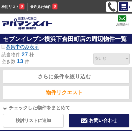
0
0
検討リスト
最近見た物件
お問合せ
セブンイレブン横浜下倉田町店の周辺物件一覧
募集中のみ表示
27
該当物件
棟
13
空き数
件
さらに条件を絞り込む
物件リクエスト
チェックした物件をまとめて
検討リストに追加
お問い合わせ