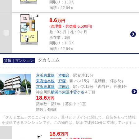
間取り：1LDK
面積：42.64㎡
8.6
万
円
(管理費・共益費 6,500円)
敷：0ヶ月｜礼：0ヶ月
所在階：1階
間取り：1LDK
面積：42.64㎡
タカミエム
賃貸｜マンション
京浜東北線
「
本郷台
」駅 徒歩15分
東海道本線
「
戸塚
」駅 バス15分 「見晴橋」 停歩6分
京浜東北線
「
港南台
」駅 バス12分 「西谷戸」 停歩1分
神奈川県
横浜市栄区
小菅ケ谷
４丁目
18.6
万円
築年数：築1年 ｜募集中：
1室
階数：4階建
「タカミエム」のここがイチオシ。造りとデザインに関して、自信をもって情報
を提供できるマンションです。この物件は、駅まで徒歩15分に立地しています。
横浜市栄区の賃貸情報はお任...
18.6
万
円