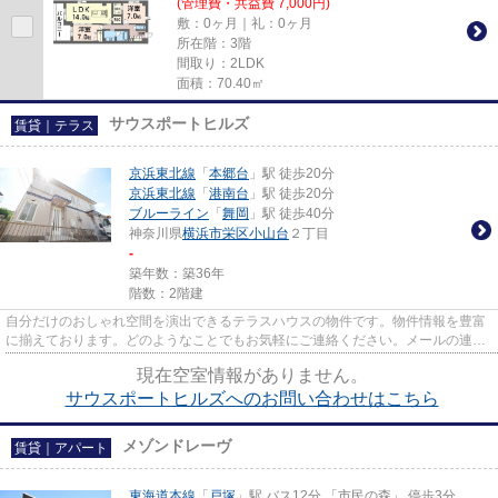
(管理費・共益費 7,000円)
敷：0ヶ月｜礼：0ヶ月
所在階：3階
間取り：2LDK
面積：70.40㎡
サウスポートヒルズ
賃貸｜テラス
京浜東北線
「
本郷台
」駅 徒歩20分
京浜東北線
「
港南台
」駅 徒歩20分
ブルーライン
「
舞岡
」駅 徒歩40分
神奈川県
横浜市栄区
小山台
２丁目
-
築年数：築36年
階数：2階建
自分だけのおしゃれ空間を演出できるテラスハウスの物件です。物件情報を豊富
に揃えております。どのようなことでもお気軽にご連絡ください。メールの連絡
先はこちらinfo@apamanmate.c...
現在空室情報がありません。
サウスポートヒルズへのお問い合わせはこちら
メゾンドレーヴ
賃貸｜アパート
東海道本線
「
戸塚
」駅 バス12分 「市民の森」 停歩3分