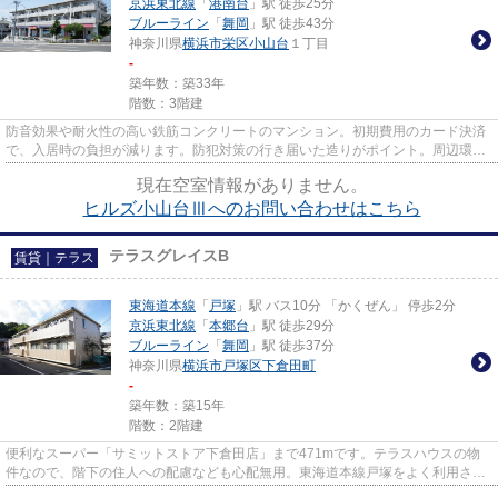
京浜東北線
「
港南台
」駅 徒歩25分
ブルーライン
「
舞岡
」駅 徒歩43分
神奈川県
横浜市栄区
小山台
１丁目
-
築年数：築33年
階数：3階建
防音効果や耐火性の高い鉄筋コンクリートのマンション。初期費用のカード決済
で、入居時の負担が減ります。防犯対策の行き届いた造りがポイント。周辺環境
にこだわる方にご紹介したい...
現在空室情報がありません。
ヒルズ小山台Ⅲへのお問い合わせはこちら
テラスグレイスB
賃貸｜テラス
東海道本線
「
戸塚
」駅 バス10分 「かくぜん」 停歩2分
京浜東北線
「
本郷台
」駅 徒歩29分
ブルーライン
「
舞岡
」駅 徒歩37分
神奈川県
横浜市戸塚区
下倉田町
-
築年数：築15年
階数：2階建
便利なスーパー「サミットストア下倉田店」まで471mです。テラスハウスの物
件なので、階下の住人への配慮なども心配無用。東海道本線戸塚をよく利用され
る方は、当社にお任せください...