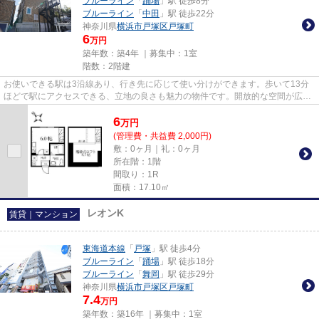
ブルーライン
「
踊場
」駅 徒歩8分
ブルーライン
「
中田
」駅 徒歩22分
神奈川県
横浜市戸塚区
戸塚町
6
万円
築年数：築4年 ｜募集中：
1室
階数：2階建
お使いできる駅は3沿線あり、行き先に応じて使い分けができます。歩いて13分
ほどで駅にアクセスできる、立地の良さも魅力の物件です。開放的な空間が広が
るデザイナーズ物件は風通りが...
6
万
円
(管理費・共益費 2,000円)
敷：0ヶ月｜礼：0ヶ月
所在階：1階
間取り：1R
面積：17.10㎡
レオンK
賃貸｜マンション
東海道本線
「
戸塚
」駅 徒歩4分
ブルーライン
「
踊場
」駅 徒歩18分
ブルーライン
「
舞岡
」駅 徒歩29分
神奈川県
横浜市戸塚区
戸塚町
7.4
万円
築年数：築16年 ｜募集中：
1室