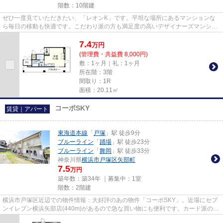
階数：10階建
ぜひ一度見ていただきたい、「レオンK」です。平坦な場所にあるマンションな
ら毎日の移動も快適です。こだわり派の方も満足度の高いデザイナーズマンショ
ンです。この物件は駅から徒歩...
7.4
万
円
(管理費・共益費 8,000円)
敷：1ヶ月｜礼：1ヶ月
所在階：3階
間取り：1R
面積：20.11㎡
コーポSKY
賃貸｜アパート
東海道本線
「
戸塚
」駅 徒歩9分
ブルーライン
「
踊場
」駅 徒歩23分
ブルーライン
「
舞岡
」駅 徒歩33分
神奈川県
横浜市戸塚区
矢部町
7.5
万円
築年数：築34年 ｜募集中：
1室
階数：2階建
横浜市戸塚区近辺での物件情報：大好評のあの物件「コーポSKY」。近場にセブ
ンイレブン横浜矢部店(440m)があるので急な買い物にも便利です。カード派の方
に嬉しい。初期費用のカード決...