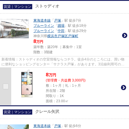
ストゥディオ
賃貸｜マンション
東海道本線
「
戸塚
」駅 徒歩7分
ブルーライン
「
踊場
」駅 徒歩18分
ブルーライン
「
中田
」駅 徒歩29分
神奈川県
横浜市戸塚区
戸塚町
8
万円
築年数：築20年 ｜募集中：
1室
階数：3階建
新着情報：ストゥディオの空室情報ならコチラ。徒歩4分のところには、買い物
に便利なショッピングセンター「サクラス戸塚」があります。3沿線利用可のマ
ンションなので行動範囲の広い...
8
万
円
(管理費・共益費 3,000円)
敷：1ヶ月｜礼：1ヶ月
所在階：2階
間取り：1K
面積：23.00㎡
クレール矢沢
賃貸｜マンション
東海道本線
「
戸塚
」駅 徒歩6分