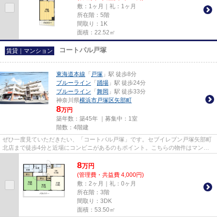
敷：1ヶ月｜礼：1ヶ月
所在階：5階
間取り：1K
面積：22.52㎡
コートパル戸塚
賃貸｜マンション
東海道本線
「
戸塚
」駅 徒歩8分
ブルーライン
「
踊場
」駅 徒歩24分
ブルーライン
「
舞岡
」駅 徒歩33分
神奈川県
横浜市戸塚区
矢部町
8
万円
築年数：築45年 ｜募集中：
1室
階数：4階建
ぜひ一度見ていただきたい、「コートパル戸塚」です。セブイレブン戸塚矢部町
北店まで徒歩4分と近場にコンビニがあるのもポイント。こちらの物件はマンシ
ョンです。3沿線利用可の物件...
8
万
円
(管理費・共益費 4,000円)
敷：2ヶ月｜礼：0ヶ月
所在階：3階
間取り：3DK
面積：53.50㎡