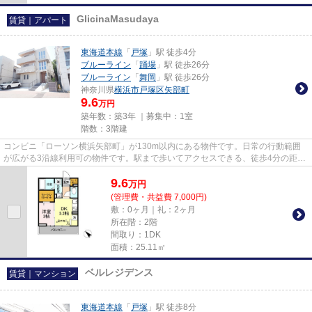
GlicinaMasudaya
賃貸｜アパート
東海道本線
「
戸塚
」駅 徒歩4分
ブルーライン
「
踊場
」駅 徒歩26分
ブルーライン
「
舞岡
」駅 徒歩26分
神奈川県
横浜市戸塚区
矢部町
9.6
万円
築年数：築3年 ｜募集中：
1室
階数：3階建
コンビニ「ローソン横浜矢部町」が130m以内にある物件です。日常の行動範囲
が広がる3沿線利用可の物件です。駅まで歩いてアクセスできる、徒歩4分の距離
に立地する物件です。使い勝手...
9.6
万
円
(管理費・共益費 7,000円)
敷：0ヶ月｜礼：2ヶ月
所在階：2階
間取り：1DK
面積：25.11㎡
ベルレジデンス
賃貸｜マンション
東海道本線
「
戸塚
」駅 徒歩8分