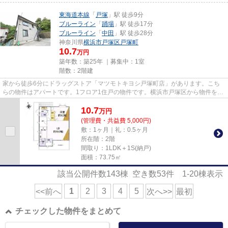
東海道本線
「
戸塚
」駅 徒歩9分
ブルーライン
「
踊場
」駅 徒歩17分
ブルーライン
「
中田
」駅 徒歩28分
神奈川県
横浜市戸塚区
戸塚町
10.7
万円
築年数：築25年 ｜募集中：
1室
階数：2階建
家から徒歩6分にドラッグストア「マツモトキヨシ戸塚町店」があります。こち
らの物件はアパートです。1フロア1住戸の物件です。横浜市戸塚区から物件を検
索するのであれば、アパマンメ...
10.7
万
円
(管理費・共益費 5,000円)
敷：1ヶ月｜礼：0.5ヶ月
所在階：2階
間取り：1LDK＋1S(納戸)
面積：73.75㎡
該当公開件数
143
棟 空き数
53
件
1-20
棟表示
1
2
3
4
5
<<前へ
次へ>>
最初
チェックした物件をまとめて