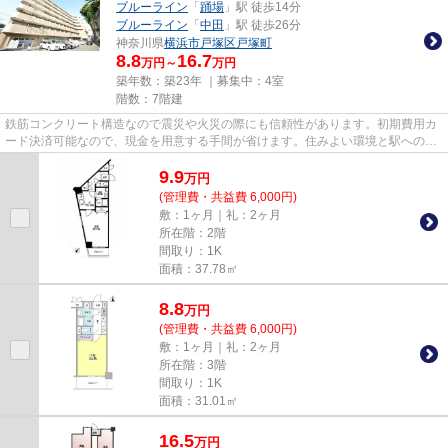
ブルーライン
「
踊場
」駅 徒歩14分
ブルーライン
「
中田
」駅 徒歩26分
神奈川県
横浜市戸塚区
戸塚町
8.8
16.7
万円～
万円
築年数：築23年 ｜募集中：
4室
階数：7階建
鉄筋コンクリート構造なので震災や火災の際にも信頼性があります。初期費用カ
ード決済可能なので、現金を用意する手間が省けます。住みよい環境と駅へのア
クセスの良さが魅力の徒歩6分...
9.9
万
円
(管理費・共益費 6,000円)
敷：1ヶ月｜礼：2ヶ月
所在階：2階
間取り：1K
面積：37.78㎡
8.8
万
円
(管理費・共益費 6,000円)
敷：1ヶ月｜礼：2ヶ月
所在階：3階
間取り：1K
面積：31.01㎡
16.5
万
円