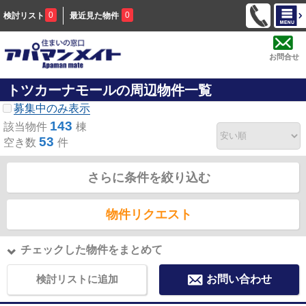
0
0
検討リスト
最近見た物件
お問合せ
トツカーナモールの周辺物件一覧
募集中のみ表示
143
該当物件
棟
53
空き数
件
さらに条件を絞り込む
物件リクエスト
チェックした物件をまとめて
検討リストに追加
お問い合わせ