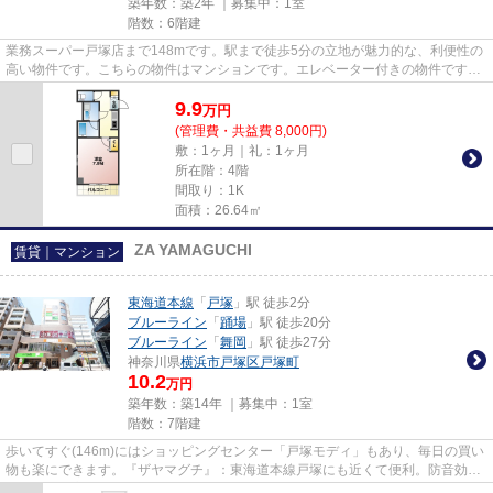
築年数：築2年 ｜募集中：
1室
階数：6階建
業務スーパー戸塚店まで148mです。駅まで徒歩5分の立地が魅力的な、利便性の
高い物件です。こちらの物件はマンションです。エレベーター付きの物件です。
アパマンメイトでは横浜市戸塚...
9.9
万
円
(管理費・共益費 8,000円)
敷：1ヶ月｜礼：1ヶ月
所在階：4階
間取り：1K
面積：26.64㎡
ZA YAMAGUCHI
賃貸｜マンション
東海道本線
「
戸塚
」駅 徒歩2分
ブルーライン
「
踊場
」駅 徒歩20分
ブルーライン
「
舞岡
」駅 徒歩27分
神奈川県
横浜市戸塚区
戸塚町
10.2
万円
築年数：築14年 ｜募集中：
1室
階数：7階建
歩いてすぐ(146m)にはショッピングセンター「戸塚モディ」もあり、毎日の買い
物も楽にできます。『ザヤマグチ』：東海道本線戸塚にも近くて便利。防音効果
や耐火性の高い鉄筋コンクリ...