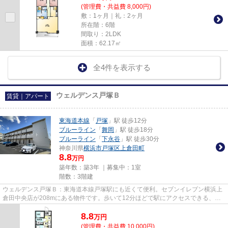
(管理費・共益費 8,000円)
敷：1ヶ月｜礼：2ヶ月
所在階：6階
間取り：2LDK
面積：62.17㎡
全4件を表示する
ウェルデンス戸塚Ｂ
賃貸｜アパート
東海道本線
「
戸塚
」駅 徒歩12分
ブルーライン
「
舞岡
」駅 徒歩18分
ブルーライン
「
下永谷
」駅 徒歩30分
神奈川県
横浜市戸塚区
上倉田町
8.8
万円
築年数：築3年 ｜募集中：
1室
階数：3階建
ウェルデンス戸塚Ｂ：東海道本線戸塚駅にも近くて便利。セブンイレブン横浜上
倉田中央店が208mにある物件です。歩いて12分ほどで駅にアクセスできる、立
地の良さも魅力の物件です。こ...
8.8
万
円
(管理費・共益費 10,000円)