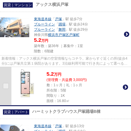
アックス横浜戸塚
賃貸｜マンション
東海道本線
「
戸塚
」駅 徒歩7分
ブルーライン
「
踊場
」駅 徒歩24分
ブルーライン
「
舞岡
」駅 徒歩29分
神奈川県
横浜市戸塚区
戸塚町
5.2
万円
築年数：築36年 ｜募集中：
1室
階数：6階建
新着情報：アックス横浜戸塚の空室情報ならコチラ。家からすぐ近くの所(徒歩4
分)には戸塚共立第１病院があります。3沿線利用可能で行き先によって選べる、
利便性の高い物件です。場所...
5.2
万
円
(管理費・共益費 3,000円)
敷：1ヶ月｜礼：1ヶ月
所在階：5階
間取り：1K
面積：16.80㎡
ハーミットクラブハウス戸塚踊場B棟
賃貸｜アパート
東海道本線
「
戸塚
」駅 徒歩13分