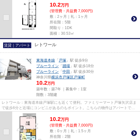
10.2
万
円
(管理費・共益費 7,000円)
敷：2ヶ月｜礼：1ヶ月
所在階：5階
間取り：1DK
面積：30.53㎡
レトワール
賃貸｜アパート
東海道本線
「
戸塚
」駅 徒歩9分
ブルーライン
「
踊場
」駅 徒歩18分
ブルーライン
「
中田
」駅 徒歩30分
神奈川県
横浜市戸塚区
戸塚町
10.2
万円
築年数：築7年 ｜募集中：
1室
階数：3階建
レトワール：東海道本線戸塚駅にも近くて便利。ファミリーマート戸塚矢沢店ま
で徒歩6分と近場にコンビニがあるのもポイント。こちらの物件はアパートで
す。こちらの物件は3沿線利用可...
10.2
万
円
(管理費・共益費 7,000円)
敷：0ヶ月｜礼：1.5ヶ月
所在階：2階