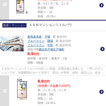
敷：0.5ヶ月｜礼：2ヶ月
所在階：3階
間取り：1K
面積：26.28㎡
Ａ＆Ｍマンションリトルパウ
賃貸｜マンション
東海道本線
「
戸塚
」駅 徒歩4分
ブルーライン
「
踊場
」駅 徒歩18分
ブルーライン
「
中田
」駅 徒歩30分
神奈川県
横浜市戸塚区
戸塚町
8.9
万円
築年数：築18年 ｜募集中：
1室
階数：3階建
Ａ＆Ｍマンションリトルパウの詳しい情報。共用設備も充実した、一押しのマン
ションです。初期費用のカード決済で、支払いが簡単・便利。周辺には、徒歩4
分で利用できる駅があります。...
8.9
万
円
(管理費・共益費 5,000円)
敷：1ヶ月｜礼：1ヶ月
所在階：3階
間取り：1K
面積：26.49㎡