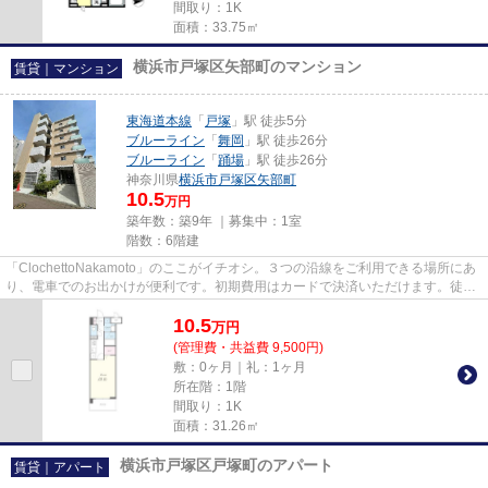
間取り：1K
面積：33.75㎡
横浜市戸塚区矢部町のマンション
賃貸｜マンション
東海道本線
「
戸塚
」駅 徒歩5分
ブルーライン
「
舞岡
」駅 徒歩26分
ブルーライン
「
踊場
」駅 徒歩26分
神奈川県
横浜市戸塚区
矢部町
10.5
万円
築年数：築9年 ｜募集中：
1室
階数：6階建
「ClochettoNakamoto」のここがイチオシ。３つの沿線をご利用できる場所にあ
り、電車でのお出かけが便利です。初期費用はカードで決済いただけます。徒歩
5分の距離に駅がある物件で、...
10.5
万
円
(管理費・共益費 9,500円)
敷：0ヶ月｜礼：1ヶ月
所在階：1階
間取り：1K
面積：31.26㎡
横浜市戸塚区戸塚町のアパート
賃貸｜アパート