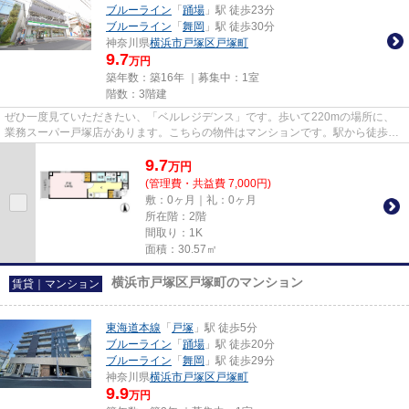
ブルーライン
「
踊場
」駅 徒歩23分
ブルーライン
「
舞岡
」駅 徒歩30分
神奈川県
横浜市戸塚区
戸塚町
9.7
万円
築年数：築16年 ｜募集中：
1室
階数：3階建
ぜひ一度見ていただきたい、「ベルレジデンス」です。歩いて220mの場所に、
業務スーパー戸塚店があります。こちらの物件はマンションです。駅から徒歩8
分に立地する物件です。東海道本...
9.7
万
円
(管理費・共益費 7,000円)
敷：0ヶ月｜礼：0ヶ月
所在階：2階
間取り：1K
面積：30.57㎡
横浜市戸塚区戸塚町のマンション
賃貸｜マンション
東海道本線
「
戸塚
」駅 徒歩5分
ブルーライン
「
踊場
」駅 徒歩20分
ブルーライン
「
舞岡
」駅 徒歩29分
神奈川県
横浜市戸塚区
戸塚町
9.9
万円