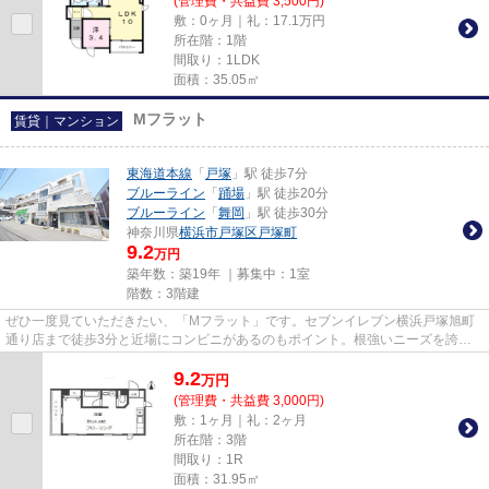
(管理費・共益費 3,500円)
敷：0ヶ月｜礼：17.1万円
所在階：1階
間取り：1LDK
面積：35.05㎡
Mフラット
賃貸｜マンション
東海道本線
「
戸塚
」駅 徒歩7分
ブルーライン
「
踊場
」駅 徒歩20分
ブルーライン
「
舞岡
」駅 徒歩30分
神奈川県
横浜市戸塚区
戸塚町
9.2
万円
築年数：築19年 ｜募集中：
1室
階数：3階建
ぜひ一度見ていただきたい、「Mフラット」です。セブンイレブン横浜戸塚旭町
通り店まで徒歩3分と近場にコンビニがあるのもポイント。根強いニーズを誇る
駅近の物件となり、徒歩7分に駅...
9.2
万
円
(管理費・共益費 3,000円)
敷：1ヶ月｜礼：2ヶ月
所在階：3階
間取り：1R
面積：31.95㎡