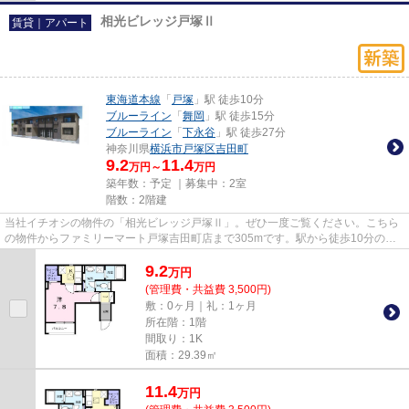
相光ビレッジ戸塚Ⅱ
賃貸｜アパート
東海道本線
「
戸塚
」駅 徒歩10分
ブルーライン
「
舞岡
」駅 徒歩15分
ブルーライン
「
下永谷
」駅 徒歩27分
神奈川県
横浜市戸塚区
吉田町
9.2
11.4
万円～
万円
築年数：予定 ｜募集中：
2室
階数：2階建
当社イチオシの物件の「相光ビレッジ戸塚Ⅱ」。ぜひ一度ご覧ください。こちら
の物件からファミリーマート戸塚吉田町店まで305mです。駅から徒歩10分の物
件なら、駅前のお買い物も便利で...
9.2
万
円
(管理費・共益費 3,500円)
敷：0ヶ月｜礼：1ヶ月
所在階：1階
間取り：1K
面積：29.39㎡
11.4
万
円