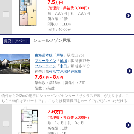
7.5
万
円
(管理費・共益費 3,000円)
敷：7.8万円｜礼：7.8万円
所在階：1階
間取り：1LDK
面積：40.00㎡
シュールメゾン戸塚
賃貸｜アパート
東海道本線
「
戸塚
」駅 徒歩7分
ブルーライン
「
踊場
」駅 徒歩17分
ブルーライン
「
中田
」駅 徒歩28分
神奈川県
横浜市戸塚区
戸塚町
7.6
8
万円～
万円
築年数：築16年 ｜募集中：
2室
階数：2階建
物件から242mの場所にショッピングセンター「サクラス戸塚」があります。こ
ちらの物件はアパートです。こちらは初期費用をカードでお支払いいただける物
件です。道が平坦だと買い物も...
7.6
万
円
(管理費・共益費 5,000円)
敷：1ヶ月｜礼：0ヶ月
所在階：1階
間取り：1K