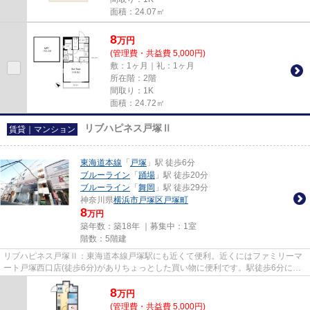
面積：24.07㎡
8
万
円
(管理費・共益費 5,000円)
敷：1ヶ月｜礼：1ヶ月
所在階：2階
間取り：1K
面積：24.72㎡
リブハピネス戸塚Ⅱ
賃貸｜マンション
東海道本線
「
戸塚
」駅 徒歩6分
ブルーライン
「
踊場
」駅 徒歩20分
ブルーライン
「
舞岡
」駅 徒歩29分
神奈川県
横浜市戸塚区
戸塚町
8
万円
築年数：築18年 ｜募集中：
1室
階数：5階建
リブハピネス戸塚Ⅱ：東海道本線戸塚駅にも近くて便利。近くにはファミリーマ
ート戸塚西口店(徒歩6分)がありちょっとした買い物に便利です。駅徒歩6分に駅
が立地する物件なので、電車を...
8
万
円
(管理費・共益費 5,000円)