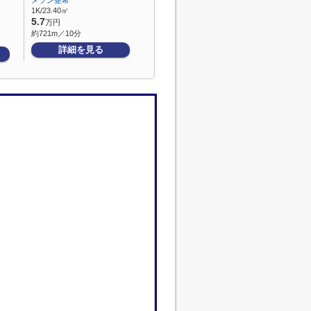
メゾン亜希
1K/23.40㎡
5.7
万円
約721m／10分
詳細を見る