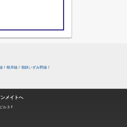
線
/
根岸線
/
相鉄いずみ野線
/
マンメイトへ
ビル３Ｆ