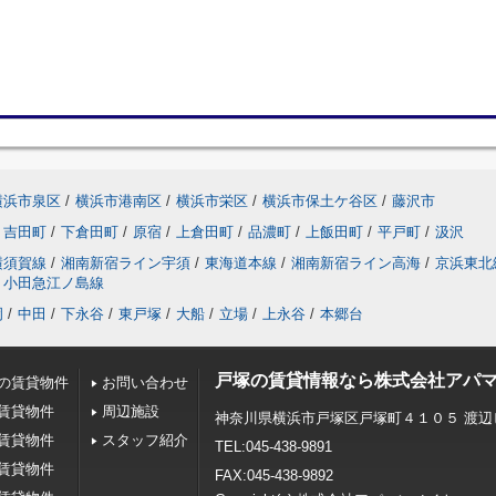
横浜市泉区
/
横浜市港南区
/
横浜市栄区
/
横浜市保土ケ谷区
/
藤沢市
吉田町
/
下倉田町
/
原宿
/
上倉田町
/
品濃町
/
上飯田町
/
平戸町
/
汲沢
横須賀線
/
湘南新宿ライン宇須
/
東海道本線
/
湘南新宿ライン高海
/
京浜東北
小田急江ノ島線
岡
/
中田
/
下永谷
/
東戸塚
/
大船
/
立場
/
上永谷
/
本郷台
戸塚の賃貸情報なら株式会社アパ
の賃貸物件
お問い合わせ
賃貸物件
周辺施設
神奈川県横浜市戸塚区戸塚町４１０５ 渡辺
賃貸物件
スタッフ紹介
TEL:045-438-9891
賃貸物件
FAX:045-438-9892