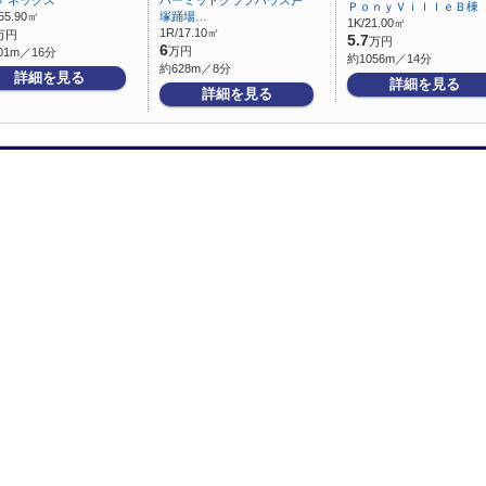
アネックス
ハーミットクラブハウス戸
ＰｏｎｙＶｉｌｌｅＢ棟
55.90㎡
塚踊場…
1K/21.00㎡
1R/17.10㎡
万円
5.7
万円
6
万円
01m／16分
約1056m／14分
約628m／8分
詳細を見る
詳細を見る
詳細を見る