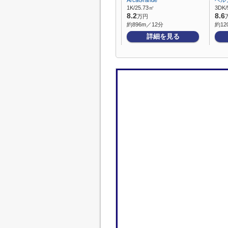
ArcaGrande
ベル
1K/25.73㎡
3DK/
8.2
8.6
万円
約896m／12分
約12
詳細を見る