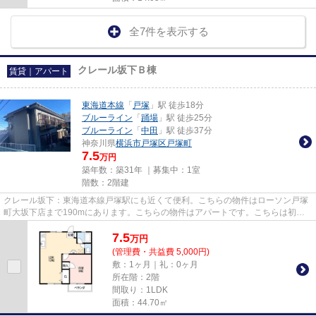
全7件を表示する
クレール坂下Ｂ棟
賃貸｜アパート
東海道本線
「
戸塚
」駅 徒歩18分
ブルーライン
「
踊場
」駅 徒歩25分
ブルーライン
「
中田
」駅 徒歩37分
神奈川県
横浜市戸塚区
戸塚町
7.5
万円
築年数：築31年 ｜募集中：
1室
階数：2階建
クレール坂下：東海道本線戸塚駅にも近くて便利。こちらの物件はローソン戸塚
町大坂下店まで190mにあります。こちらの物件はアパートです。こちらは初期
費用をカードでお支払いいただ...
7.5
万
円
(管理費・共益費 5,000円)
敷：1ヶ月｜礼：0ヶ月
所在階：2階
間取り：1LDK
面積：44.70㎡