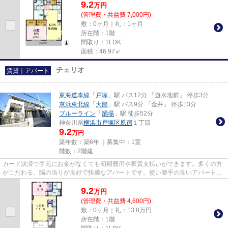
9.2
万
円
(管理費・共益費 7,000円)
敷：0ヶ月｜礼：1ヶ月
所在階：1階
間取り：1LDK
面積：46.97㎡
チェリオ
賃貸｜アパート
東海道本線
「
戸塚
」駅 バス12分 「遊水地前」 停歩3分
京浜東北線
「
大船
」駅 バス9分 「金井」 停歩13分
ブルーライン
「
踊場
」駅 徒歩52分
神奈川県
横浜市戸塚区
原宿
１丁目
9.2
万円
築年数：築6年 ｜募集中：
1室
階数：2階建
カード決済で手元にお金がなくても初期費用や家賃支払いができます。多くの方
がこだわる、陽の当りが良好で快適なアパートです。使い勝手の良いアパートで
イチオシの物件です。当社は...
9.2
万
円
(管理費・共益費 4,600円)
敷：0ヶ月｜礼：13.8万円
所在階：1階