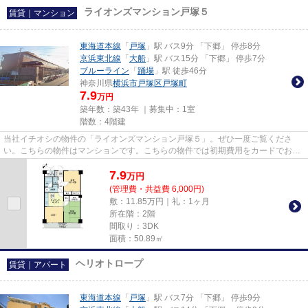
ライオンズマンション戸塚５
賃貸｜マンション
東海道本線
「
戸塚
」駅 バス9分 「下郷」 停歩8分
京浜東北線
「
大船
」駅 バス15分 「下郷」 停歩7分
ブルーライン
「
踊場
」駅 徒歩46分
神奈川県
横浜市戸塚区
戸塚町
7.9
万円
築年数：築43年 ｜募集中：
1室
階数：4階建
当社イチオシの物件の「ライオンズマンション戸塚５」。ぜひ一度ご覧くださ
い。こちらの物件はマンションです。こちらの物件では初期費用をカードでお支
払いいただけます。東海道本線...
7.9
万
円
(管理費・共益費 6,000円)
敷：11.85万円｜礼：1ヶ月
所在階：2階
間取り：3DK
面積：50.89㎡
ヘリオトロープ
賃貸｜アパート
東海道本線
「
戸塚
」駅 バス7分 「下郷」 停歩9分