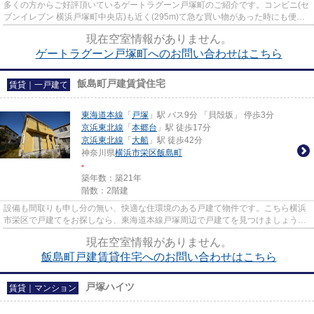
多くの方からご好評頂いているゲートラグーン戸塚町のご紹介です。コンビニ(セ
ブンイレブン 横浜戸塚町中央店)も近く(295m)て急な買い物があった時にも便利
です。落ち着いた街並みが魅...
現在空室情報がありません。
ゲートラグーン戸塚町へのお問い合わせはこちら
飯島町戸建賃貸住宅
賃貸｜一戸建て
東海道本線
「
戸塚
」駅 バス9分 「貝殻坂」 停歩3分
京浜東北線
「
本郷台
」駅 徒歩17分
京浜東北線
「
大船
」駅 徒歩42分
神奈川県
横浜市栄区
飯島町
-
築年数：築21年
階数：2階建
設備も間取りも申し分の無い、快適な住環境のある戸建て物件です。こちら横浜
市栄区で戸建てをお探しなら、東海道本線戸塚周辺で戸建てを見つけましょう。
ご依頼はアパマンメイトにお...
現在空室情報がありません。
飯島町戸建賃貸住宅へのお問い合わせはこちら
戸塚ハイツ
賃貸｜マンション