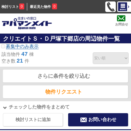
0
0
検討リスト
最近見た物件
お問合せ
クリエイトＳ・Ｄ戸塚下郷店の周辺物件一覧
募集中のみ表示
47
該当物件
棟
21
空き数
件
さらに条件を絞り込む
物件リクエスト
チェックした物件をまとめて
検討リストに追加
お問い合わせ