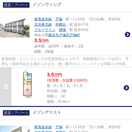
メゾンウィング
賃貸｜アパート
東海道本線
「
戸塚
」駅 バス10分 「日の出橋」 停歩8分
京浜東北線
「
本郷台
」駅 徒歩37分
ブルーライン
「
踊場
」駅 徒歩44分
神奈川県
横浜市戸塚区
戸塚町
3.5
万円
築年数：築29年 ｜募集中：
1室
階数：2階建
新着情報：メゾンウィングの空室情報ならコチラ。初期費用のカード決済で、手
間なく契約手続きを進められます。使い勝手のいいコンパクトな間取りが特徴。
東海道本線戸塚付近の物件情...
3.5
万
円
(管理費・共益費 3,500円)
敷：0ヶ月｜礼：0ヶ月
所在階：2階
間取り：1K
面積：20.46㎡
メゾンアリスト
賃貸｜アパート
東海道本線
「
戸塚
」駅 バス10分 「日ノ出橋」 停歩5分