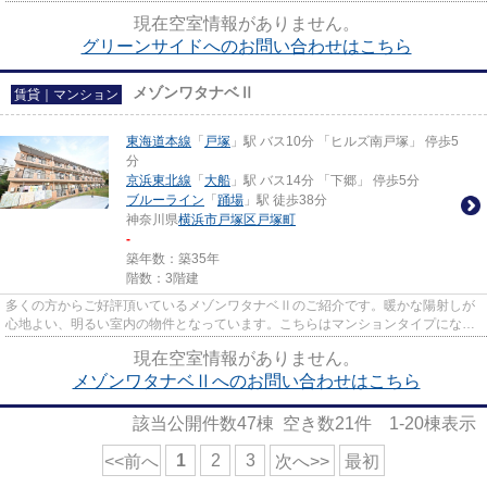
の方に支持される物件です。暑...
現在空室情報がありません。
グリーンサイドへのお問い合わせはこちら
メゾンワタナベⅡ
賃貸｜マンション
東海道本線
「
戸塚
」駅 バス10分 「ヒルズ南戸塚」 停歩5
分
京浜東北線
「
大船
」駅 バス14分 「下郷」 停歩5分
ブルーライン
「
踊場
」駅 徒歩38分
神奈川県
横浜市戸塚区
戸塚町
-
築年数：築35年
階数：3階建
多くの方からご好評頂いているメゾンワタナベⅡのご紹介です。暖かな陽射しが
心地よい、明るい室内の物件となっています。こちらはマンションタイプになり
ます。外観タイル張りなので、...
現在空室情報がありません。
メゾンワタナベⅡへのお問い合わせはこちら
該当公開件数
47
棟 空き数
21
件
1-20
棟表示
1
2
3
<<前へ
次へ>>
最初