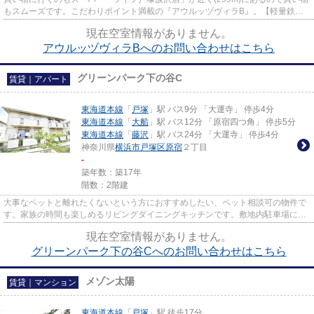
もスムーズです。こだわりポイント満載の『アウルッヅヴィラB』。【軽量鉄
骨】耐久性、耐震性が高くて安心...
現在空室情報がありません。
アウルッヅヴィラBへのお問い合わせはこちら
グリーンパーク下の谷C
賃貸｜アパート
東海道本線
「
戸塚
」駅 バス9分 「大運寺」 停歩4分
東海道本線
「
大船
」駅 バス12分 「原宿四つ角」 停歩5分
東海道本線
「
藤沢
」駅 バス24分 「大運寺」 停歩4分
神奈川県
横浜市戸塚区
原宿
２丁目
-
築年数：築17年
階数：2階建
大事なペットと離れたくないという方におすすめしたい、ペット相談可の物件で
す。家族の時間も楽しめるリビングダイニングキッチンです。敷地内駐車場に空
きありなので、車のいたずら...
現在空室情報がありません。
グリーンパーク下の谷Cへのお問い合わせはこちら
メゾン太陽
賃貸｜マンション
東海道本線
「
戸塚
」駅 徒歩17分