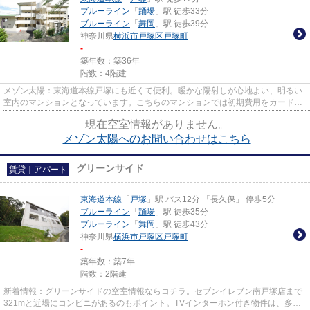
ブルーライン
「
踊場
」駅 徒歩33分
ブルーライン
「
舞岡
」駅 徒歩39分
神奈川県
横浜市戸塚区
戸塚町
-
築年数：築36年
階数：4階建
メゾン太陽：東海道本線戸塚にも近くて便利。暖かな陽射しが心地よい、明るい
室内のマンションとなっています。こちらのマンションでは初期費用をカードで
お支払いいただけます。アパ...
現在空室情報がありません。
メゾン太陽へのお問い合わせはこちら
グリーンサイド
賃貸｜アパート
東海道本線
「
戸塚
」駅 バス12分 「長久保」 停歩5分
ブルーライン
「
踊場
」駅 徒歩35分
ブルーライン
「
舞岡
」駅 徒歩43分
神奈川県
横浜市戸塚区
戸塚町
-
築年数：築7年
階数：2階建
新着情報：グリーンサイドの空室情報ならコチラ。セブンイレブン南戸塚店まで
321mと近場にコンビニがあるのもポイント。TVインターホン付き物件は、多く