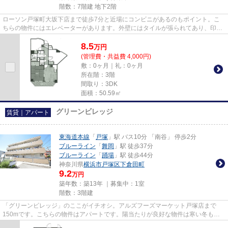
階数：7階建 地下2階
ローソン戸塚町大坂下店まで徒歩7分と近場にコンビニがあるのもポイント。こ
ちらの物件にはエレベーターがあります。外壁にはタイルが張られてあり、印象
的な外観となっています。こち...
8.5
万
円
(管理費・共益費 4,000円)
敷：0ヶ月｜礼：0ヶ月
所在階：3階
間取り：3DK
面積：50.59㎡
グリーンビレッジ
賃貸｜アパート
東海道本線
「
戸塚
」駅 バス10分 「南谷」 停歩2分
ブルーライン
「
舞岡
」駅 徒歩37分
ブルーライン
「
踊場
」駅 徒歩44分
神奈川県
横浜市戸塚区
下倉田町
9.2
万円
築年数：築13年 ｜募集中：
1室
階数：3階建
「グリーンビレッジ」のここがイチオシ。アルズフーズマーケット戸塚店まで
150mです。こちらの物件はアパートです。陽当たりが良好な物件は寒い冬も暖
かく過ごす事ができます。横浜市...