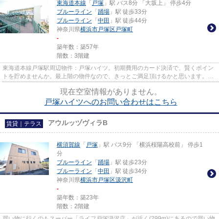
東海道本線
「
戸塚
」駅 バス8分 「大坂上」 停歩4分
ブルーライン
「
踊場
」駅 徒歩33分
ブルーライン
「
中田
」駅 徒歩44分
神奈川県
横浜市戸塚区
戸塚町
-
築年数：築57年
階数：3階建
東海道本線戸塚駅周辺物件：戸塚ハイツ。初期費用のカード決済で、賢くポイン
トを貯めませんか。最上階の物件なので、きっとご満足頂けるかと思います。外
装にこだわったオシャレなデ...
現在空室情報がありません。
戸塚ハイツへのお問い合わせはこちら
アウルッヅヴィラB
賃貸｜テラス
横須賀線
「
戸塚
」駅 バス9分 「横浜桜陽高校前」 停歩1
分
ブルーライン
「
踊場
」駅 徒歩23分
ブルーライン
「
中田
」駅 徒歩34分
神奈川県
横浜市戸塚区
汲沢町
-
築年数：築23年
階数：2階建
買い物に行くのもスーパー「ライフ戸塚汲沢店」が近く(299m)にあるので買い物