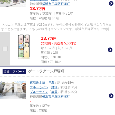
神奈川県
横浜市戸塚区
戸塚町
13.7
万円
築年数：築33年 ｜募集中：
1室
階数：4階建 地下1階
マルエツ 戸塚大坂下店まで239mです。物件の個性を外観タイル張りなら引き出
すことができます。こちらの物件はマンションです。横浜市戸塚区エリアの賃貸
情報はアパマンメイトにお問い...
13.7
万
円
(管理費・共益費 5,000円)
敷：1ヶ月｜礼：1ヶ月
所在階：1階
間取り：3LDK
面積：71.40㎡
ゲートラグーン戸塚町
賃貸｜アパート
東海道本線
「
戸塚
」駅 徒歩18分
ブルーライン
「
踊場
」駅 徒歩30分
ブルーライン
「
舞岡
」駅 徒歩40分
神奈川県
横浜市戸塚区
戸塚町
-
築年数：築7年
階数：2階建