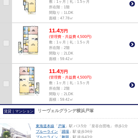
敷：1ヶ月｜礼：1.5ヶ月
所在階：1階
間取り：1LDK
面積：47.78㎡
11.4
万
円
(管理費・共益費 4,500円)
敷：1ヶ月｜礼：1.5ヶ月
所在階：2階
間取り：2LDK
面積：59.42㎡
11.4
万
円
(管理費・共益費 4,500円)
敷：1ヶ月｜礼：1.5ヶ月
所在階：2階
間取り：2LDK
面積：59.42㎡
リーヴェルグランデ横浜戸塚
賃貸｜マンション
東海道本線
「
戸塚
」駅 バス5分 「皇谷台団地」 停歩1分
ブルーライン
「
踊場
」駅 徒歩34分
ブルーライン
「
舞岡
」駅 徒歩43分