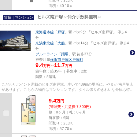
間取り：1LDK
面積：40.10㎡
ヒルズ南戸塚～仲介手数料無料～
賃貸｜マンション
東海道本線
「
戸塚
」駅 バス9分 「ヒルズ南戸塚」 停歩4
分
京浜東北線
「
大船
」駅 バス14分 「ヒルズ南戸塚」 停歩4
分
ブルーライン
「
踊場
」駅 徒歩37分
神奈川県
横浜市戸塚区
戸塚町
9.4
11.7
万円～
万円
築年数：築35年 ｜募集中：
2室
階数：5階建
こだわりポイント満載のヒルズ南戸塚。歩いて439mの場所に、やまか 南戸塚店
があります。こちらの物件はマンションです。タイル張りのきれいな外観も特徴
の一つです。気になることがあ...
9.4
万
円
(管理費・共益費 7,800円)
敷：0ヶ月｜礼：0ヶ月
所在階：6階
間取り：2LDK
面積：57.70㎡