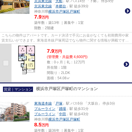
京浜東北線
「
大船
」駅 バス14分 「下郷」 停歩9分
京浜東北線
「
本郷台
」駅 徒歩39分
神奈川県
横浜市戸塚区
戸塚町
7.9
万円
築年数：築13年 ｜募集中：
1室
階数：2階建
こちらの物件はアパートです。カード決済で手元にお金がなくても初期費用や家
賃支払いができます。東海道本線戸塚周辺でなら物件に関する情報が満載です。
045-438-9891からアパマンメ...
7.9
万
円
(管理費・共益費 4,600円)
敷：0ヶ月｜礼：12万円
所在階：1階
間取り：2LDK
面積：54.08㎡
横浜市戸塚区戸塚町のマンション
賃貸｜マンション
東海道本線
「
戸塚
」駅 バス6分 「大坂台」 停歩3分
ブルーライン
「
踊場
」駅 徒歩31分
ブルーライン
「
中田
」駅 徒歩43分
神奈川県
横浜市戸塚区
戸塚町
8.5
万円
築年数：築36年 ｜募集中：
1室