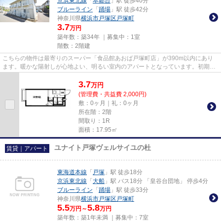
京浜東北線
「
本郷台
」駅 徒歩40分
ブルーライン
「
踊場
」駅 徒歩42分
神奈川県
横浜市戸塚区
戸塚町
3.7
万円
築年数：築34年 ｜募集中：
1室
階数：2階建
こちらの物件は最寄りのスーパー「食品館あおば戸塚町店」が390m以内にあり
ます。暖かな陽射しが心地よい、明るい室内のアパートとなっています。初期費
用をカードでお支払いいただけ...
3.7
万
円
(管理費・共益費 2,000円)
敷：0ヶ月｜礼：0ヶ月
所在階：2階
間取り：1R
面積：17.95㎡
ユナイト戸塚ヴェルサイユの杜
賃貸｜アパート
東海道本線
「
戸塚
」駅 徒歩18分
京浜東北線
「
大船
」駅 バス18分 「皇谷台団地」 停歩4分
ブルーライン
「
踊場
」駅 徒歩33分
神奈川県
横浜市戸塚区
戸塚町
5.5
5.8
万円～
万円
築年数：築1年未満 ｜募集中：
7室