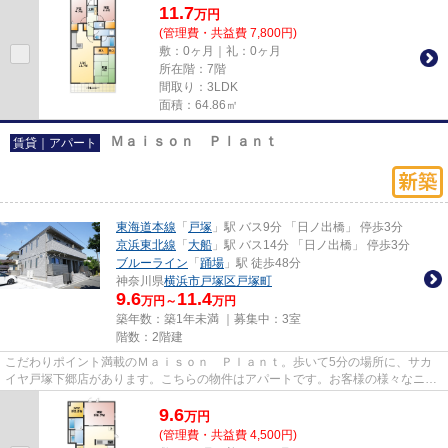
11.7
万
円
(管理費・共益費 7,800円)
敷：0ヶ月｜礼：0ヶ月
所在階：7階
間取り：3LDK
面積：64.86㎡
Ｍａｉｓｏｎ Ｐｌａｎｔ
賃貸｜アパート
東海道本線
「
戸塚
」駅 バス9分 「日ノ出橋」 停歩3分
京浜東北線
「
大船
」駅 バス14分 「日ノ出橋」 停歩3分
ブルーライン
「
踊場
」駅 徒歩48分
神奈川県
横浜市戸塚区
戸塚町
9.6
11.4
万円～
万円
築年数：築1年未満 ｜募集中：
3室
階数：2階建
こだわりポイント満載のＭａｉｓｏｎ Ｐｌａｎｔ。歩いて5分の場所に、サカ
イヤ戸塚下郷店があります。こちらの物件はアパートです。お客様の様々なニー
ズに応えるアパマンメイトでは...
9.6
万
円
(管理費・共益費 4,500円)