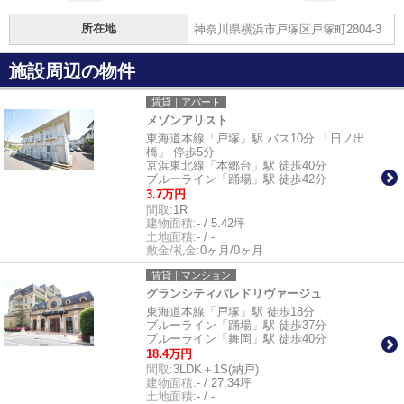
所在地
神奈川県横浜市戸塚区戸塚町2804-3
施設周辺の物件
賃貸｜アパート
メゾンアリスト
東海道本線「戸塚」駅 バス10分 「日ノ出
橋」 停歩5分
京浜東北線「本郷台」駅 徒歩40分
ブルーライン「踊場」駅 徒歩42分
3.7万円
間取:
1R
建物面積:
- / 5.42坪
土地面積:
- / -
敷金/礼金:
0ヶ月/0ヶ月
賃貸｜マンション
グランシティパレドリヴァージュ
東海道本線「戸塚」駅 徒歩18分
ブルーライン「踊場」駅 徒歩37分
ブルーライン「舞岡」駅 徒歩40分
18.4万円
間取:
3LDK＋1S(納戸)
建物面積:
- / 27.34坪
土地面積:
- / -