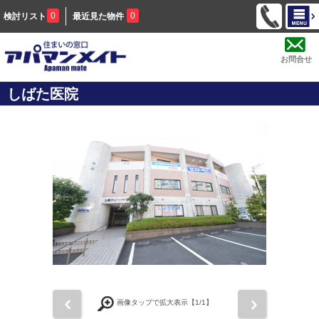
0
0
検討リスト
最近見た物件
お問合せ
しばた医院
前
次
画像タップで拡大表示【
1
/1】