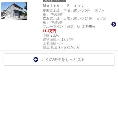
賃貸｜アパート
Ｍａｉｓｏｎ Ｐｌａｎｔ
東海道本線「戸塚」駅 バス9分 「日ノ出
橋」 停歩3分
京浜東北線「大船」駅 バス14分 「日ノ出
橋」 停歩3分
ブルーライン「踊場」駅 徒歩48分
11.4万円
間取:
2LDK
建物面積:
- / 17.97坪
土地面積:
- / -
敷金/礼金:
1ヶ月/1.5ヶ月
近くの物件をもっと見る