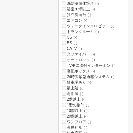
洗髪洗面化粧台
(-)
浴室１坪以上
(-)
独立洗面台
(-)
エアコン
(-)
ウォークインクロゼット
(-)
トランクルーム
(-)
CS
(-)
BS
(-)
CATV
(-)
光ファイバー
(-)
オートロック
(-)
TVモニタ付インターホン
(-)
宅配ボックス
(-)
24時間緊急通報システム
(-)
駐車場あり
(-)
最上階
(-)
角部屋
(-)
2階以上
(-)
1階の物件
(-)
10階以上
(-)
20階以上
(-)
ワンフロア
(-)
高層ビル
(-)