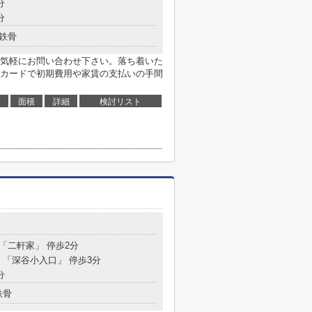
分
分
鉄骨
気軽にお問い合わせ下さい。落ち着いた
カードで初期費用や家賃の支払いの手間
面積
詳細
検討リスト
 「二軒家」 停歩2分
分 「深谷小入口」 停歩3分
分
鉄骨