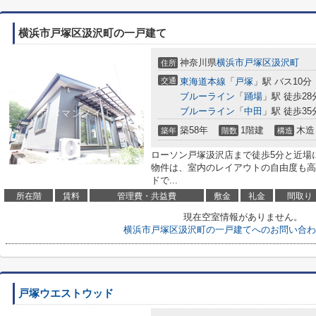
横浜市戸塚区汲沢町の一戸建て
神奈川県
横浜市戸塚区
汲沢町
住所
交通
東海道本線
「
戸塚
」駅 バス10分
ブルーライン
「
踊場
」駅 徒歩28
ブルーライン
「
中田
」駅 徒歩35
築58年
1階建
木造
築年
階数
構造
ローソン戸塚汲沢店まで徒歩5分と近場
物件は、室内のレイアウトの自由度も高
ドで...
所在階
賃料
管理費・共益費
敷金
礼金
間取り
現在空室情報がありません。
横浜市戸塚区汲沢町の一戸建てへのお問い合わ
戸塚ウエストウッド