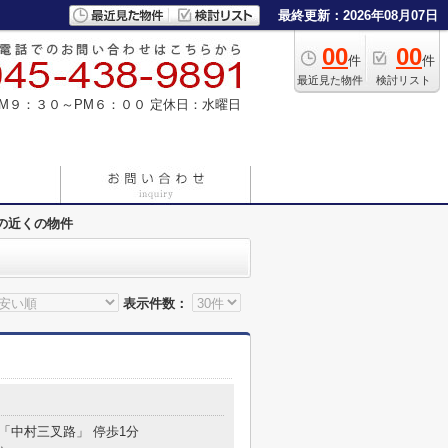
最終更新：2026年08月07日
00
00
件
件
最近見た物件
検討リスト
M９：３０～PM６：００
定休日：水曜日
の近くの物件
表示件数：
 「中村三叉路」 停歩1分