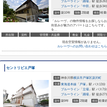
ブルーライン
「
踊場
」駅 徒歩26
ブルーライン
「
中田
」駅 徒歩34
築10年
2階建
軽量
築年
階数
構造
「ルレーヴ」の物件情報をお探しならお
街並みが魅力のアパートはこちらです。
を...
所在階
賃料
管理費・共益費
敷金
礼金
間取り
現在空室情報がありません。
ルレーヴへのお問い合わせはこちら
セントリビエ戸塚
神奈川県
横浜市戸塚区
汲沢町
住所
交通
東海道本線
「
戸塚
」駅 バス13分
ブルーライン
「
立場
」駅 バス7
ブルーライン
「
踊場
」駅 徒歩27
築9年
2階建
軽量
築年
階数
構造