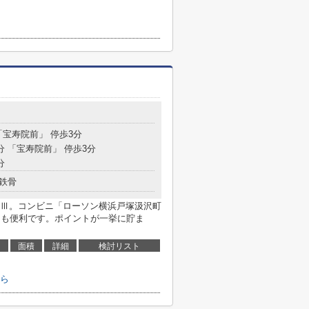
目
「宝寿院前」 停歩3分
分 「宝寿院前」 停歩3分
分
鉄骨
Ⅲ。コンビニ「ローソン横浜戸塚汲沢町
物にも便利です。ポイントが一挙に貯ま
面積
詳細
検討リスト
ら