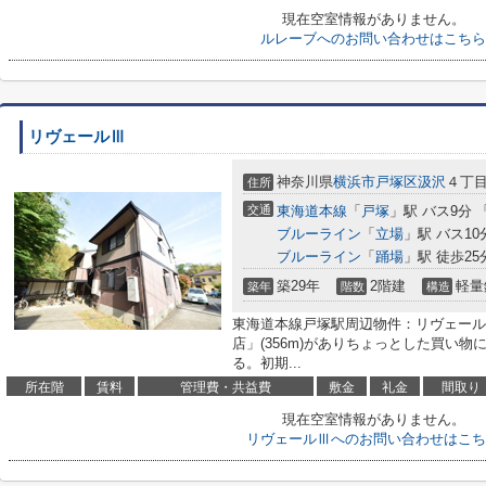
現在空室情報がありません。
ルレーブへのお問い合わせはこちら
リヴェールⅢ
神奈川県
横浜市戸塚区
汲沢
４丁
住所
交通
東海道本線
「
戸塚
」駅 バス9分 
ブルーライン
「
立場
」駅 バス10
ブルーライン
「
踊場
」駅 徒歩25
築29年
2階建
軽量
築年
階数
構造
東海道本線戸塚駅周辺物件：リヴェール
店」(356m)がありちょっとした買い
る。初期...
所在階
賃料
管理費・共益費
敷金
礼金
間取り
現在空室情報がありません。
リヴェールⅢへのお問い合わせはこち