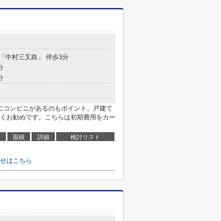
 「中村三叉路」 停歩3分
分
分
にコンビニがあるのもポイント。戸建て
くお勧めです。こちらは初期費用をカー
面積
詳細
検討リスト
せはこちら