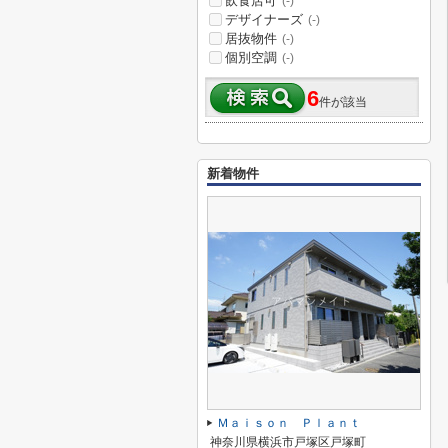
飲食店可
(-)
デザイナーズ
(-)
居抜物件
(-)
個別空調
(-)
6
件が該当
新着物件
Ｍａｉｓｏｎ Ｐｌａｎｔ
神奈川県横浜市戸塚区戸塚町