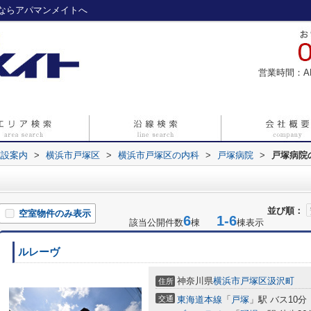
ならアパマンメイトへ
営業時間：A
施設案内
>
横浜市戸塚区
>
横浜市戸塚区の内科
>
戸塚病院
>
戸塚病院
並び順：
空室物件のみ表示
6
1-6
該当公開件数
棟
棟表示
ルレーヴ
神奈川県
横浜市戸塚区
汲沢町
住所
交通
東海道本線
「
戸塚
」駅 バス10分