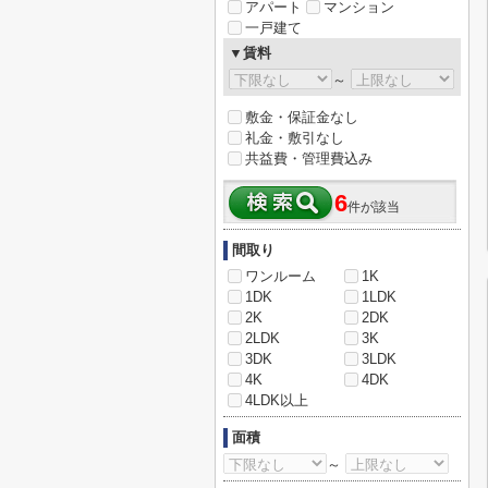
アパート
マンション
一戸建て
▼賃料
～
敷金・保証金なし
礼金・敷引なし
共益費・管理費込み
6
件が該当
間取り
ワンルーム
1K
1DK
1LDK
2K
2DK
2LDK
3K
3DK
3LDK
4K
4DK
4LDK以上
面積
～