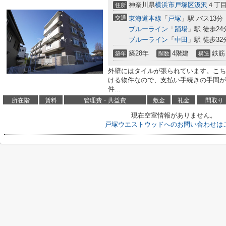
神奈川県
横浜市戸塚区
汲沢
４丁
住所
交通
東海道本線
「
戸塚
」駅 バス13分
ブルーライン
「
踊場
」駅 徒歩24
ブルーライン
「
中田
」駅 徒歩32
築28年
4階建
鉄筋
築年
階数
構造
外壁にはタイルが張られています。こち
ける物件なので、支払い手続きの手間が
件...
所在階
賃料
管理費・共益費
敷金
礼金
間取り
現在空室情報がありません。
戸塚ウエストウッドへのお問い合わせは