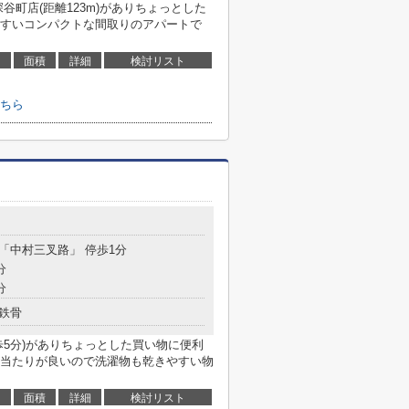
谷町店(距離123m)がありちょっとした
すいコンパクトな間取りのアパートで
面積
詳細
検討リスト
ちら
 「中村三叉路」 停歩1分
分
分
鉄骨
歩5分)がありちょっとした買い物に便利
当たりが良いので洗濯物も乾きやすい物
面積
詳細
検討リスト