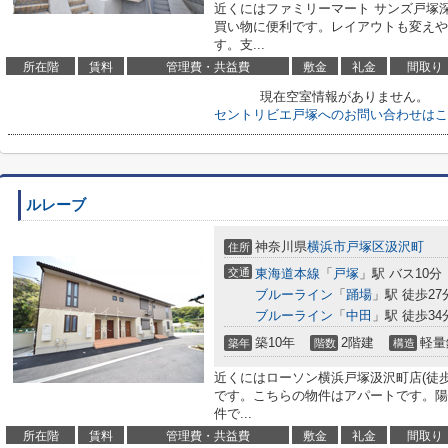
近くにはファミリーマート サンズ戸塚深
買い物に便利です。レイアウトも変えや
す。支...
所在階
賃料
管理費・共益費
敷金
礼金
間取り
現在空室情報がありません。
セントリビエ戸塚へのお問い合わせはこ
ルレーブ
神奈川県
横浜市戸塚区
汲沢町
住所
交通
東海道本線
「
戸塚
」駅 バス10分
ブルーライン
「
踊場
」駅 徒歩27
ブルーライン
「
中田
」駅 徒歩34
築10年
2階建
軽量
築年
階数
構造
近くにはローソン横浜戸塚汲沢町店(徒
です。こちらの物件はアパートです。陽
件で...
所在階
賃料
管理費・共益費
敷金
礼金
間取り