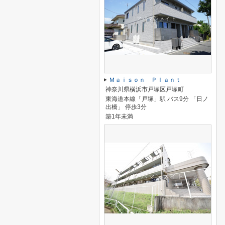
Ｍａｉｓｏｎ Ｐｌａｎｔ
神奈川県横浜市戸塚区戸塚町
東海道本線「戸塚」駅 バス9分 「日ノ
出橋」 停歩3分
築1年未満