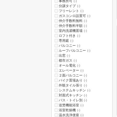
事務所可
(-)
分譲タイプ
(-)
フリーレント
(-)
ガスコンロ設置可
(-)
仲介手数料無料
(-)
仲介手数料半額
(-)
室内洗濯機置場
(-)
ロフト付き
(-)
専用庭
(-)
バルコニー
(-)
ルーフバルコニー
(-)
出窓
(-)
都市ガス
(-)
オール電化
(-)
エレベーター
(-)
２面バルコニー
(-)
バイク置場あり
(-)
外観タイル張り
(-)
システムキッチン
(-)
対面式キッチン
(-)
バス・トイレ別
(-)
追焚機能浴室
(-)
浴室乾燥機
(-)
温水洗浄便座
(-)