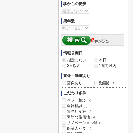
駅からの徒歩
築年数
6
件が該当
情報公開日
指定しない
本日
3日以内
1週間以内
画像・動画あり
画像あり
動画あり
こだわり条件
ペット相談
(-)
楽器相談
(-)
陽当り良好
(-)
閑静な住宅地
(-)
リノベーション済
(-)
保証人不要
(-)