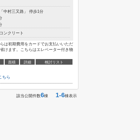
目
 「中村三又路」 停歩1分
分
分
コンクリート
らは初期費用をカードでお支払いいただ
省けます。こちらはエレベーター付き物
面積
詳細
検討リスト
こちら
6
1-6
該当公開件数
棟
棟表示