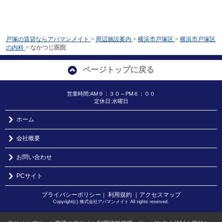
戸塚の賃貸ならアパマンメイト
>
周辺施設案内
>
横浜市戸塚区
>
横浜市戸塚区
の内科
>
なかつじ医院
ページトップに戻る
営業時間:AM９：３０～PM６：００
定休日:水曜日
ホーム
会社概要
お問い合わせ
PCサイト
プライバシーポリシー
利用規約
｜アクセスマップ
｜
Copyright(c) 株式会社アパマンメイト All rights reserved.