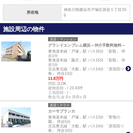
神奈川県横浜市戸塚区原宿５丁目33-
所在地
6
施設周辺の物件
賃貸｜マンション
グランドエンブレム横浜～仲介手数料無料～
東海道本線「戸塚」駅 バス16分 「影取」 停
歩1分
東海道本線「藤沢」駅 バス15分 「影取」 停
歩1分
京浜東北線「大船」駅 バス14分 「原宿四ツ
角」 停歩13分
11.8万円
間取:
2LDK
建物面積:
- / 23.43坪
土地面積:
- / -
敷金/礼金:
0ヶ月/0ヶ月
賃貸｜テラス
カーサブランカ
東海道本線「戸塚」駅 バス13分 「聖母の
園」 停歩5分
京浜東北線「大船」駅 バス14分 「原宿四ツ
角」 停歩10分