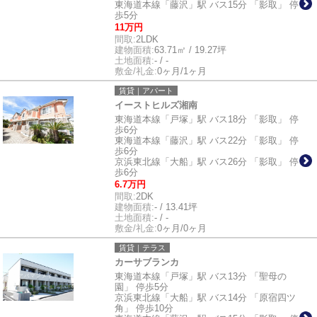
東海道本線「藤沢」駅 バス15分 「影取」 停
歩5分
11万円
間取:
2LDK
建物面積:
63.71㎡ / 19.27坪
土地面積:
- / -
敷金/礼金:
0ヶ月/1ヶ月
賃貸｜アパート
イーストヒルズ湘南
東海道本線「戸塚」駅 バス18分 「影取」 停
歩6分
東海道本線「藤沢」駅 バス22分 「影取」 停
歩6分
京浜東北線「大船」駅 バス26分 「影取」 停
歩6分
6.7万円
間取:
2DK
建物面積:
- / 13.41坪
土地面積:
- / -
敷金/礼金:
0ヶ月/0ヶ月
賃貸｜テラス
カーサブランカ
東海道本線「戸塚」駅 バス13分 「聖母の
園」 停歩5分
京浜東北線「大船」駅 バス14分 「原宿四ツ
角」 停歩10分