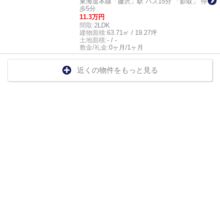
東海道本線「藤沢」駅 バス15分 「影取」 停
歩5分
11.3万円
間取:
2LDK
建物面積:
63.71㎡ / 19.27坪
土地面積:
- / -
敷金/礼金:
0ヶ月/1ヶ月
近くの物件をもっと見る