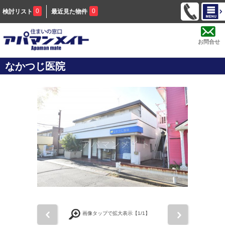
0
0
検討リスト
最近見た物件
お問合せ
なかつじ医院
前
次
画像タップで拡大表示【
1
/1】