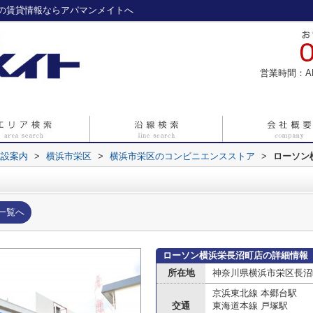
の賃貸情報ならアパマンメイトへ
営業時間：A
施設案内
>
横浜市栄区
>
横浜市栄区のコンビニエンスストア
>
ローソン
一覧へ
ローソン横浜栄長沼町店の詳細情報
所在地
神奈川県横浜市栄区長沼
京浜東北線 本郷台駅
交通
東海道本線 戸塚駅