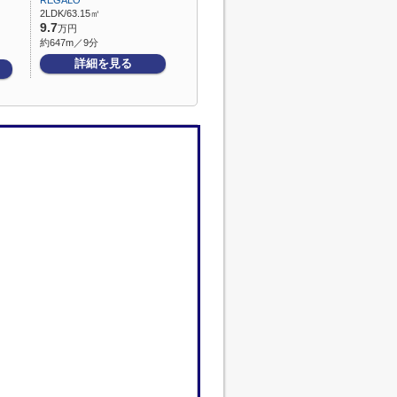
REGALO
2LDK/63.15㎡
9.7
万円
約647m／9分
詳細を見る