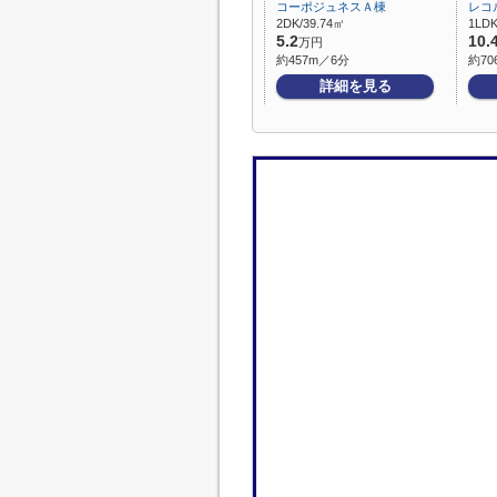
コーポジュネスＡ棟
レコ
2DK/39.74㎡
1LDK
5.2
10.
万円
約457m／6分
約70
詳細を見る