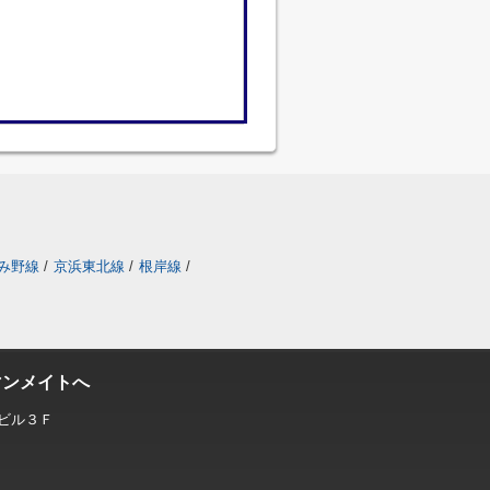
み野線
/
京浜東北線
/
根岸線
/
マンメイトへ
ビル３Ｆ