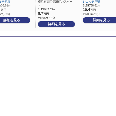
ルテ戸塚
横浜市栄区長沼町のアパー
レコルテ戸塚
/38.61㎡
ト
1LDK/38.61㎡
4
1LDK/42.33㎡
10.4
万円
万円
8.7
万円
6m／9分
約706m／9分
約195m／3分
詳細を見る
詳細を見る
詳細を見る