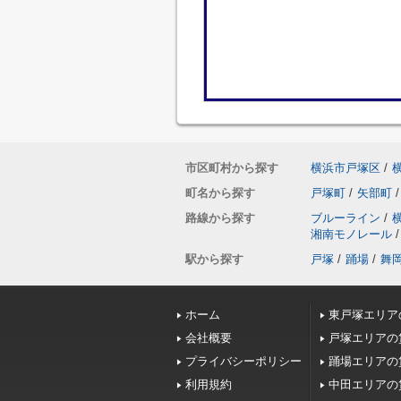
市区町村から探す
横浜市戸塚区
/
町名から探す
戸塚町
/
矢部町
/
路線から探す
ブルーライン
/
湘南モノレール
/
駅から探す
戸塚
/
踊場
/
舞
ホーム
東戸塚エリア
会社概要
戸塚エリアの
プライバシーポリシー
踊場エリアの
利用規約
中田エリアの