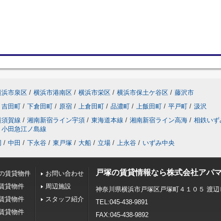
横浜市泉区
/
横浜市港南区
/
横浜市栄区
/
横浜市保土ケ谷区
/
藤沢市
吉田町
/
下倉田町
/
原宿
/
上倉田町
/
品濃町
/
上飯田町
/
平戸町
/
汲沢
横須賀線
/
湘南新宿ライン宇須
/
東海道本線
/
湘南新宿ライン高海
/
相鉄いず
小田急江ノ島線
岡
/
中田
/
下永谷
/
東戸塚
/
大船
/
立場
/
上永谷
/
いずみ中央
戸塚の賃貸情報なら株式会社アパ
の賃貸物件
お問い合わせ
賃貸物件
周辺施設
神奈川県横浜市戸塚区戸塚町４１０５ 渡辺
賃貸物件
スタッフ紹介
TEL:045-438-9891
賃貸物件
FAX:045-438-9892