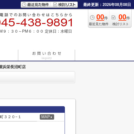
最終更新：2026年08月08日
00
00
件
件
最近見た物件
検討リスト
M９：３０～PM６：００
定休日：水曜日
横浜栄長沼町店
町３２０−１
MAP
▼