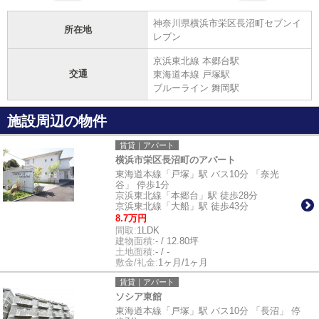
神奈川県横浜市栄区長沼町セブンイ
所在地
レブン
京浜東北線 本郷台駅
交通
東海道本線 戸塚駅
ブルーライン 舞岡駅
施設周辺の物件
賃貸｜アパート
横浜市栄区長沼町のアパート
東海道本線「戸塚」駅 バス10分 「奈光
谷」 停歩1分
京浜東北線「本郷台」駅 徒歩28分
京浜東北線「大船」駅 徒歩43分
8.7万円
間取:
1LDK
建物面積:
- / 12.80坪
土地面積:
- / -
敷金/礼金:
1ヶ月/1ヶ月
賃貸｜アパート
ソシア東館
東海道本線「戸塚」駅 バス10分 「長沼」 停