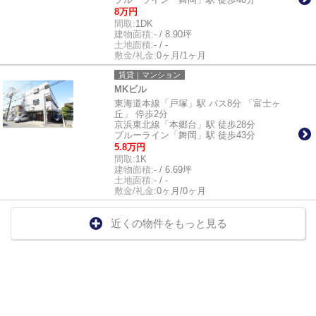
8万円
間取:
1DK
建物面積:
- / 8.90坪
土地面積:
- / -
敷金/礼金:
0ヶ月/1ヶ月
賃貸｜マンション
MKビル
東海道本線「戸塚」駅 バス8分 「富士ヶ
丘」 停歩2分
京浜東北線「本郷台」駅 徒歩28分
ブルーライン「舞岡」駅 徒歩43分
5.8万円
間取:
1K
建物面積:
- / 6.69坪
土地面積:
- / -
敷金/礼金:
0ヶ月/0ヶ月
近くの物件をもっと見る