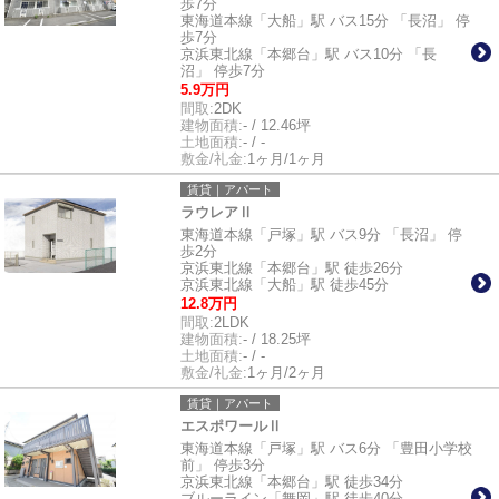
歩7分
東海道本線「大船」駅 バス15分 「長沼」 停
歩7分
京浜東北線「本郷台」駅 バス10分 「長
沼」 停歩7分
5.9万円
間取:
2DK
建物面積:
- / 12.46坪
土地面積:
- / -
敷金/礼金:
1ヶ月/1ヶ月
賃貸｜アパート
ラウレアⅡ
東海道本線「戸塚」駅 バス9分 「長沼」 停
歩2分
京浜東北線「本郷台」駅 徒歩26分
京浜東北線「大船」駅 徒歩45分
12.8万円
間取:
2LDK
建物面積:
- / 18.25坪
土地面積:
- / -
敷金/礼金:
1ヶ月/2ヶ月
賃貸｜アパート
エスポワールⅡ
東海道本線「戸塚」駅 バス6分 「豊田小学校
前」 停歩3分
京浜東北線「本郷台」駅 徒歩34分
ブルーライン「舞岡」駅 徒歩40分