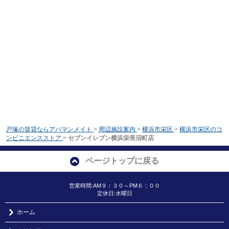
戸塚の賃貸ならアパマンメイト
>
周辺施設案内
>
横浜市栄区
>
横浜市栄区のコ
ンビニエンスストア
>
セブンイレブン横浜栄長沼町店
ページトップに戻る
営業時間:AM９：３０～PM６：００
定休日:水曜日
ホーム