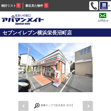
0
0
検討リスト
最近見た物件
お問合せ
セブンイレブン横浜栄長沼町店
前
次
画像タップで拡大表示【
1
/1】