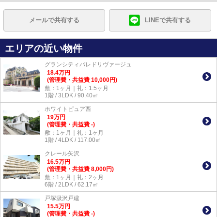
メールで共有する
LINEで共有する
エリアの近い物件
グランシティパレドリヴァージュ
18.4
万
円
(管理費・共益費 10,000円)
敷：1ヶ月｜礼：1.5ヶ月
1階 / 3LDK / 90.40㎡
ホワイトピュア西
19
万
円
(管理費・共益費 -)
敷：1ヶ月｜礼：1ヶ月
1階 / 4LDK / 117.00㎡
クレール矢沢
16.5
万
円
(管理費・共益費 8,000円)
敷：1ヶ月｜礼：2ヶ月
6階 / 2LDK / 62.17㎡
戸塚汲沢戸建
15.5
万
円
(管理費・共益費 -)