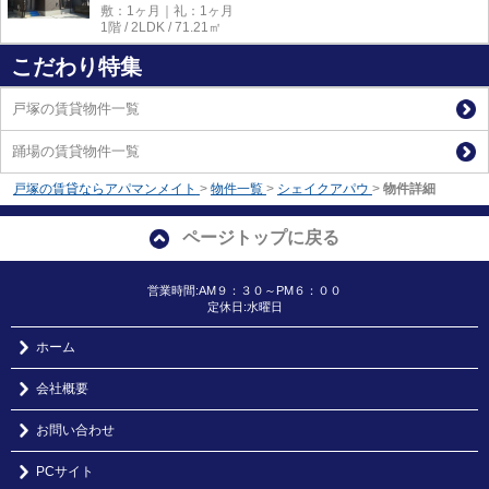
敷：1ヶ月｜礼：1ヶ月
1階 / 2LDK / 71.21㎡
こだわり特集
戸塚の賃貸物件一覧
踊場の賃貸物件一覧
戸塚の賃貸ならアパマンメイト
>
物件一覧
>
シェイクアパウ
>
物件詳細
ページトップに戻る
営業時間:AM９：３０～PM６：００
定休日:水曜日
ホーム
会社概要
お問い合わせ
PCサイト