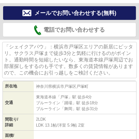
メールでお問い合わせする(無料)
電話でお問い合わせする
「シェイクアパウ」：横浜市戸塚区エリアの新居にピッタ
リ。サクラス戸塚まで徒歩3分と気軽に行けるのがポイン
ト。通勤時間を短縮したいなら、東海道本線戸塚周辺でお
部屋探しをするのも手です。数多くの賃貸情報があります
ので、この機会にお引っ越しをご検討ください。
所在地
神奈川県
横浜市戸塚区
戸塚町
東海道本線
「
戸塚
」駅 徒歩4分
交通
ブルーライン
「
踊場
」駅 徒歩18分
ブルーライン
「
舞岡
」駅 徒歩31分
間取り/
2LDK
詳細
LDK 13.1帖
/
洋室 5.9帖 2室
面積/