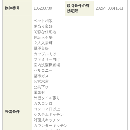
取引条件の有
物件番号
105283730
2026年08月16日
効期限
ペット相談
陽当り良好
閑静な住宅地
保証人不要
２人入居可
眺望良好
カップル向け
ファミリー向け
室内洗濯機置場
バルコニー
都市ガス
公営水道
公共下水
電気有
外観タイル張り
ガスコンロ
コンロ２口以上
設備条件
システムキッチン
対面式キッチン
カウンターキッチン