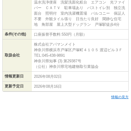
温水洗浄便座 洗髪洗面化粧台 エアコン 光ファイ
バー ＣＡＴＶ 駐車場あり バストイレ別 独立洗
面台 照明付 室内洗濯機置場 バルコニー 保証人
不要 外観タイル張り 日当たり良好 閑静な住宅
地 角部屋 屋上大型ドッグラン 戸塚駅徒歩4分
条件(その他)
口座振替手数料:550円（月額）
株式会社アパマンメイト
神奈川県横浜市戸塚区戸塚町４１０５ 渡辺ビル３Ｆ
取扱会社
TEL:045-438-9891
神奈川県知事 (3) 第29387号
（公社）神奈川県宅地建物取引業協会
情報更新日
2026年08月02日
更新予定日
2026年08月16日
情報の見方