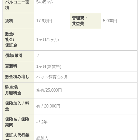
バルコニー面
54.45㎡/-
積
管理費・
賃料
17.9万円
5,000円
共益費
敷金/
礼金/
1ヶ月/1ヶ月/-
保証金
償却/敷引
-/-
更新料
1ヶ月(新賃料)
敷金積み増し
ペット飼育:1ヶ月
駐車場/
空有/25,000円
月額料金
保険加入 / 料
有 / 20,000円
金
保険名 / 保険
- / 2年
期間
保証人代行義
必加入