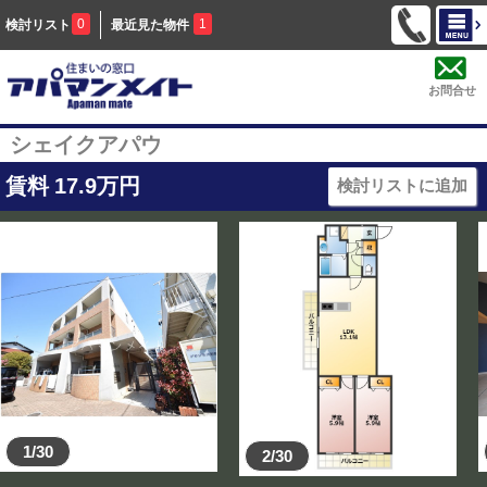
0
1
検討リスト
最近見た物件
お問合せ
シェイクアパウ
賃料
17.9
万円
検討リストに追加
1/30
2/30