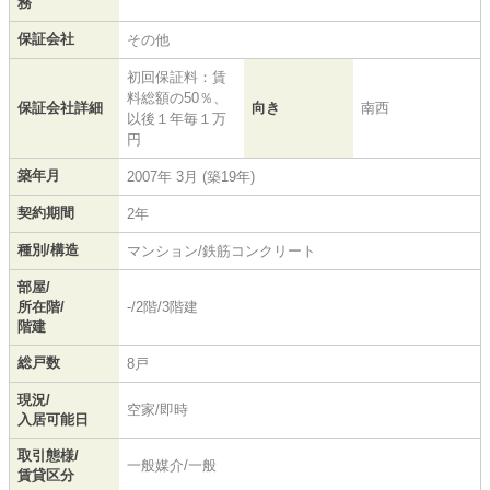
務
保証会社
その他
初回保証料：賃
料総額の50％、
保証会社詳細
向き
南西
以後１年毎１万
円
築年月
2007年 3月 (築19年)
契約期間
2年
種別/構造
マンション/鉄筋コンクリート
部屋/
所在階/
-/2階/3階建
階建
総戸数
8戸
現況/
空家/即時
入居可能日
取引態様/
一般媒介/一般
賃貸区分