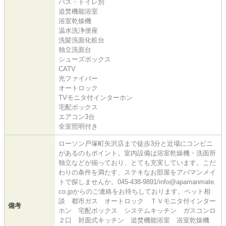
バス・トイレ別
追焚機能浴室
浴室乾燥機
温水洗浄便座
洗髪洗面化粧台
独立洗面台
シューズボックス
CATV
光ファイバー
オートロック
TVモニタ付インターホン
宅配ボックス
エアコン3台
全室照明付き
ローソン戸塚町矢沢店まで徒歩3分と近場にコンビニ
があるのもポイント。室内設備は浴室乾燥機・洗面所
独立などが揃っており、とても充実しています。こだ
わりの条件を満たす、ステキなお部屋をアパマンメイ
トで探しませんか。045-438-9891/info@apamanmate.
co.jpからのご連絡をお待ちしております。ペット相
談 都市ガス オートロック ＴＶモニタ付インター
備考
ホン 宅配ボックス システムキッチン ガスコンロ
２口 対面式キッチン 追焚機能浴室 浴室乾燥機