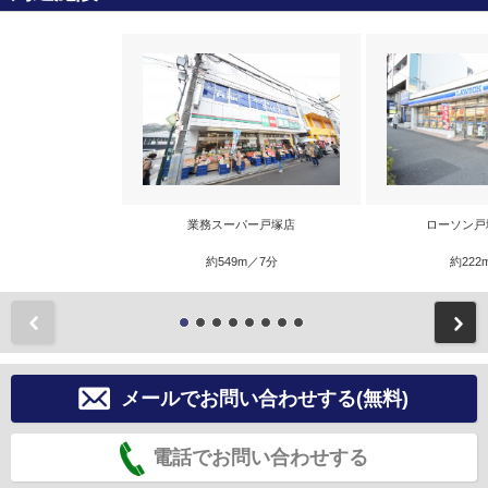
業務スーパー戸塚店
ローソン戸
約549m／7分
約222
前
メールでお問い合わせする(無料)
電話でお問い合わせする