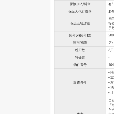
保険加入/料金
有/-
保証人代行義務
必
初
保証会社詳細
等
手
築年月(築年数)
20
種別/構造
ア
総戸数
8戸
特優賃
-
物件番号
104
陽
室
対
設備条件
洗
オ
こ
「
たら