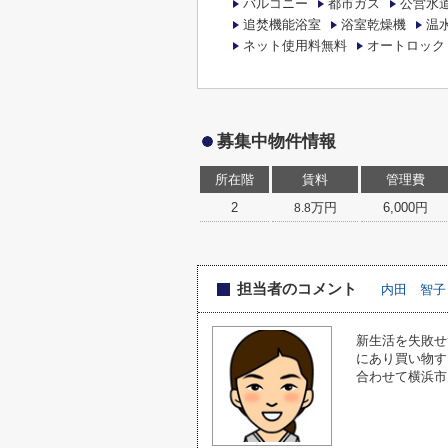
バルコニー
都市ガス
公営水
追焚機能浴室
浴室乾燥機
温
ネット使用料無料
オートロック
募集中物件情報
所在階
賃料
管理費
2
万円
6,000円
8.8
担当者のコメント
内田 智子
新生活を失敗せ
にあり買い物す
合わせて横浜市