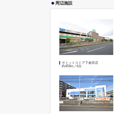
周辺施設
サミットストア下倉田店
約459m／6分