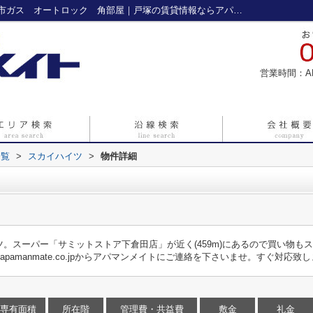
スカイハイツ｜戸塚区賃貸 敷金なし 都市ガス オートロック 角部屋｜戸塚の賃貸情報ならアパマンメイトへ
営業時間：A
一覧
>
スカイハイツ
>
物件詳細
。スーパー「サミットストア下倉田店」が近く(459m)にあるので買い物も
apamanmate.co.jpからアパマンメイトにご連絡を下さいませ。すぐ対応致
専有面積
所在階
管理費・共益費
敷金
礼金