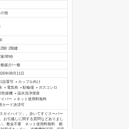
-
その他
南
年
/ 2階/ 2階建
空家/即時
一般媒介/一般
026年08月11日
ロ設置可
カップル向け
水
電気有
駐輪場
ガスコンロ
室乾燥機
温水洗浄便座
ァイバー
ネット使用料無料
用カード決済可
スカイハイツ」。歩いてすぐスーパー
区、お引越しに関する質問などありまし
連絡ください。敷金不要 ネット使用料無料 都