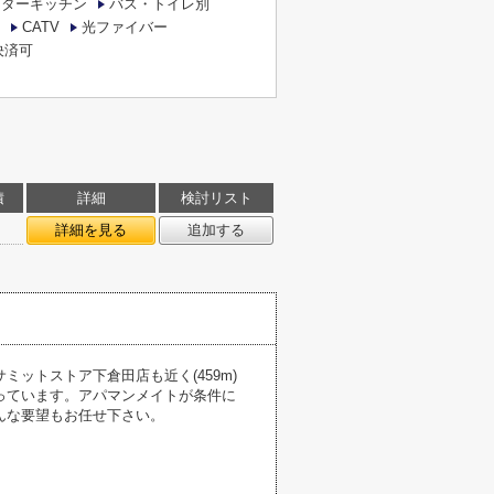
ンターキッチン
バス・トイレ別
CATV
光ファイバー
決済可
積
詳細
検討リスト
詳細を見る
追加する
ットストア下倉田店も近く(459m)
っています。アパマンメイトが条件に
んな要望もお任せ下さい。