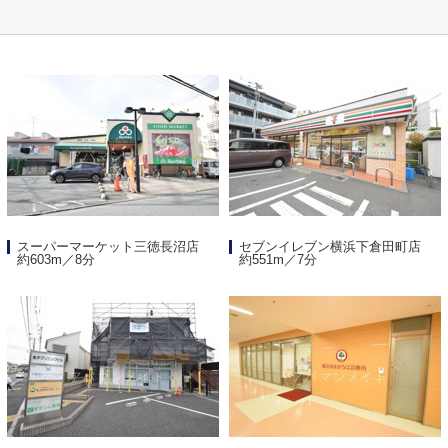
スーパーマーケット三徳長沼店
セブンイレブン横浜下倉田町店
約603m／8分
約551m／7分