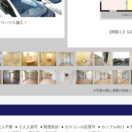
イワハウス施工！
【間取り】1L
※写真や図と実際の現状と
証人不要
２人入居可
眺望良好
ガスコンロ設置可
カップル向け