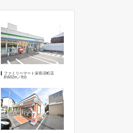
ファミリーマート栄長沼町店
約602m／8分