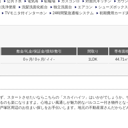
道
公共下水
電気有
駐輪場
ガスコンロ
対面式キッチン
カウ
水洗浄便座
洗髪洗面化粧台
独立洗面台
エアコン
シューズボックス
TVモニタ付インターホン
24時間緊急通報システム
初期費用カード
敷金/礼金/保証金/償却/敷引
間取り
専有面
0ヶ月/ 0ヶ月/ -/ -/ -
1LDK
44.71㎡
ず、スタートさせたいならこちらの「スカイハイツ」はいかがでしょうか。サミ
るのも楽になりますよ。心地よい風通しが魅力的なバルコニー付き物件とな
戸塚区周辺のお住まい探しをお手伝いします。地元の不動産屋さんだからど