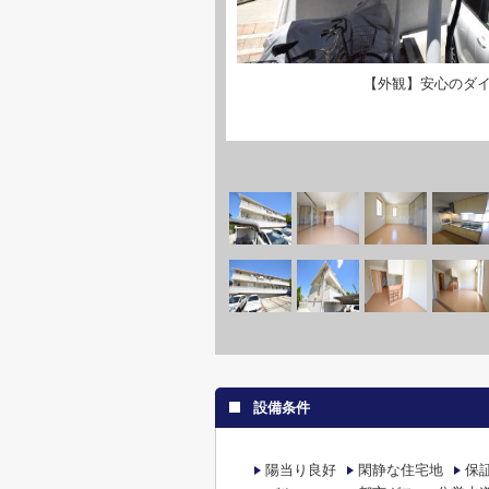
【外観】安心のダ
設備条件
陽当り良好
閑静な住宅地
保