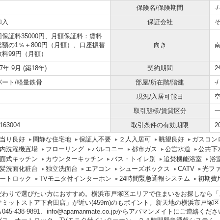
保険名/保険期間
-/
加入
保証会社
回保証料35000円、月額保証料：賃料
総額の1％＋800円（月額）、口座振替
向き
数料99円（月額）
07年 9月 (築18年)
契約期間
2
パート/軽量鉄骨
部屋/所在階/階建
-
現況/入居可能日
取引態様/賃貸区分
163004
取引条件の有効期限
2
当り良好
閑静な住宅地
保証人不要
２人入居可
眺望良好
ガスコン
内洗濯機置場
フローリング
バルコニー
都市ガス
公営水道
公共下
面式キッチン
カウンターキッチン
バス・トイレ別
追焚機能浴室
浴
髪洗面化粧台
独立洗面台
エアコン
シューズボックス
CATV
光フ
ートロック
TVモニタ付インターホン
24時間緊急通報システム
初期費
だわりで選びたい方におすすめ。横浜市戸塚区エリアで住まいをお探しなら「
サミットストア下倉田店」が近い(459m)のもポイント。新天地の横浜市戸塚
045-438-9891、info@apamanmate.co.jpからアパマンメイトにご