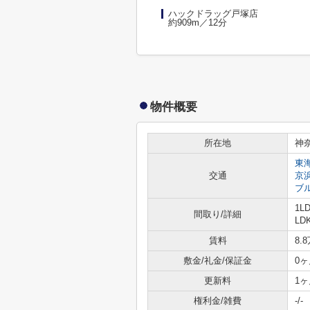
ハックドラッグ戸塚店
約909m／12分
物件概要
所在地
神
東
交通
京
ブ
1L
間取り/詳細
LDK
賃料
8.
敷金/礼金/保証金
0ヶ
更新料
1ヶ
権利金/雑費
-/-