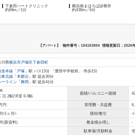
下倉田ハートクリニック
横浜南まほろば診療所
約69m／1分
約438m／6分
【アパート】
物件番号：104163004
情報更新日：2026年
奈川県
横浜市戸塚区
下倉田町
海道本線
「
戸塚
」駅 バス13分 「豊田中学校前」 停歩2分
浜東北線
「
本郷台
」駅 徒歩30分
ルーライン
「
舞岡
」駅 徒歩41分
DK
面積/バルコニー面積
4
 11.2帖
/
洋室 6.0帖
8万円
管理費・共益費
6
月/1ヶ月/-
償却/敷引
-/
月(新賃料)
敷金積み増し
-
駐車場/月額料金
空