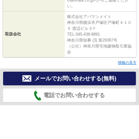
manmate.co.jp>からご連絡くださ
い。
株式会社アパマンメイト
神奈川県横浜市戸塚区戸塚町４１０
５ 渡辺ビル３Ｆ
取扱会社
TEL:045-438-9891
神奈川県知事 (3) 第29387号
（公社）神奈川県宅地建物取引業協
会
情報の見方
メールでお問い合わせする(無料)
電話でお問い合わせする