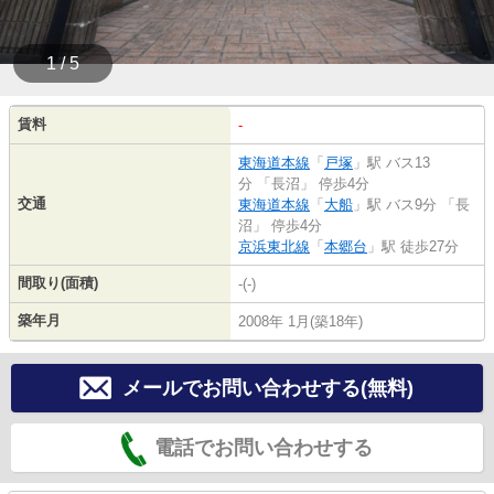
1 / 5
賃料
-
東海道本線
「
戸塚
」駅 バス13
分 「長沼」 停歩4分
交通
東海道本線
「
大船
」駅 バス9分 「長
沼」 停歩4分
京浜東北線
「
本郷台
」駅 徒歩27分
間取り(面積)
-(-)
築年月
2008年 1月(築18年)
メールでお問い合わせする(無料)
電話でお問い合わせする