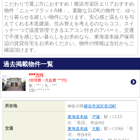
こだわりで選ぶ方におすすめ！横浜市栄区エリアおすすめ
物件「ニューフラットA棟」。素敵な1LDKの物件で、ゆっ
たり暮らせる嬉しい物件になります。安心感と温もりを与
えてくれる木造建築。住み替えを考えるのならココ。スイ
ッチ一つで温度管理できるエアコン付きのアパート。交通
で不便を感じない暮らしをお求めなら、東海道本線戸塚周
辺の賃貸住宅をお求めください。物件の情報は当社からご
確認頂けます。
過去掲載物件一覧
***
万円
(管理費・共益費 ***円)
敷：***｜礼：***
1階 / *** / ***
所在地
神奈川県
横浜市栄区
長沼町
東海道本線
「
戸塚
」駅 バス13
分 「長沼」 停歩4分
交通
東海道本線
「
大船
」駅 バス9分 「長
沼」 停歩4分