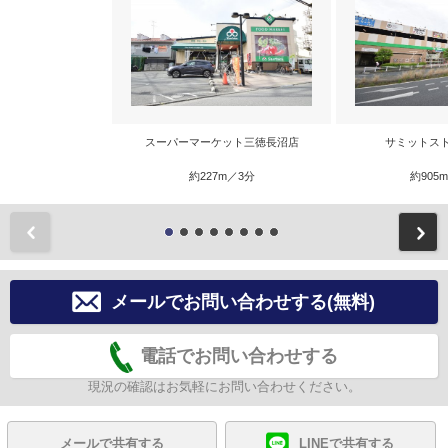
スーパーマーケット三徳長沼店
サミットス
約227m／3分
約905
前
メールでお問い合わせする(無料)
電話でお問い合わせする
現況の確認はお気軽にお問い合わせください。
メールで共有する
LINEで共有する