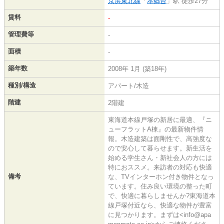
京浜東北線
「
本郷台
」駅 徒歩27分
賃料
-
管理費等
-
面積
-
築年数
2008年 1月 (築18年)
種別/構造
アパート/木造
階建
2階建
東海道本線戸塚の新居に最適、『ニ
ューフラットA棟』の最新物件情
報。木造建築は面剛性で、高強度な
ので安心して暮らせます。新生活を
始める学生さん・新社会人の方には
特におススメ。来訪者の対応も快適
備考
な、TVインターホン付き物件となっ
ています。住み良い環境の整った町
で、快適に暮らしませんか?東海道本
線戸塚付近なら、快適な物件が豊富
に見つかります。まずは<info@apa