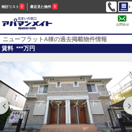
0
0
検討リスト
最近見た物件
お問合せ
ニューフラットA棟の過去掲載物件情報
賃料
***
万円