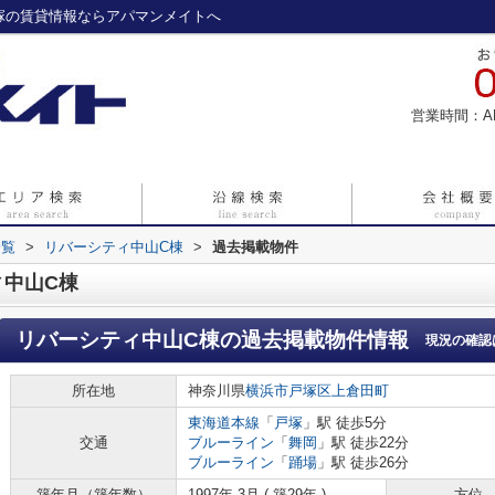
塚の賃貸情報ならアパマンメイトへ
営業時間：A
一覧
>
リバーシティ中山C棟
>
過去掲載物件
ィ中山C棟
リバーシティ中山C棟
の過去掲載物件情報
現況の確認
所在地
神奈川県
横浜市戸塚区
上倉田町
東海道本線
「
戸塚
」駅 徒歩5分
交通
ブルーライン
「
舞岡
」駅 徒歩22分
ブルーライン
「
踊場
」駅 徒歩26分
築年月（築年数）
1997年 3月 ( 築29年 )
方位