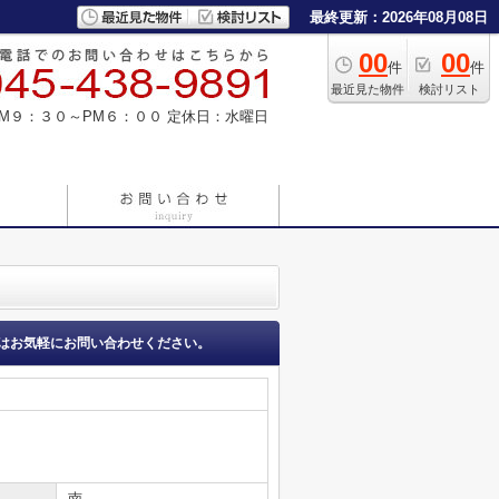
最終更新：2026年08月08日
00
00
件
件
最近見た物件
検討リスト
M９：３０～PM６：００
定休日：水曜日
はお気軽にお問い合わせください。
南