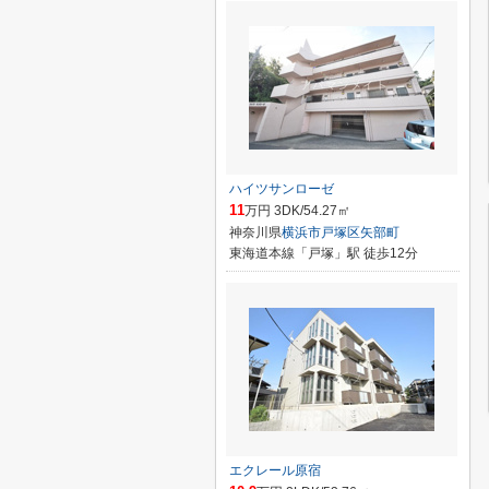
ハイツサンローゼ
11
万円 3DK/54.27㎡
神奈川県
横浜市戸塚区
矢部町
東海道本線「戸塚」駅 徒歩12分
エクレール原宿