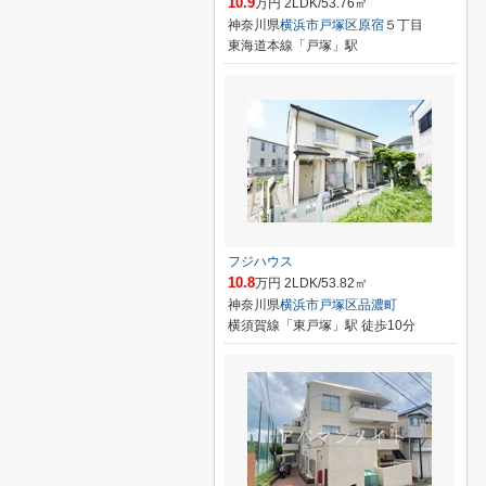
10.9
万円 2LDK/53.76㎡
神奈川県
横浜市戸塚区
原宿
５丁目
東海道本線「戸塚」駅
フジハウス
10.8
万円 2LDK/53.82㎡
神奈川県
横浜市戸塚区
品濃町
横須賀線「東戸塚」駅 徒歩10分