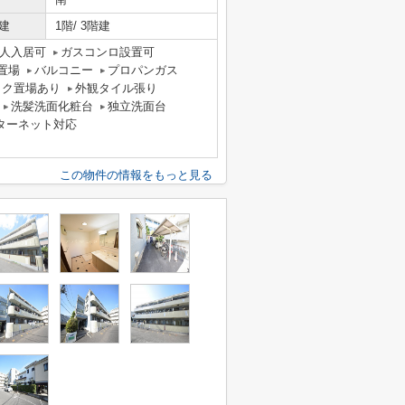
建
1階/ 3階建
人入居可
ガスコンロ設置可
置場
バルコニー
プロパンガス
イク置場あり
外観タイル張り
洗髪洗面化粧台
独立洗面台
ターネット対応
この物件の情報をもっと見る