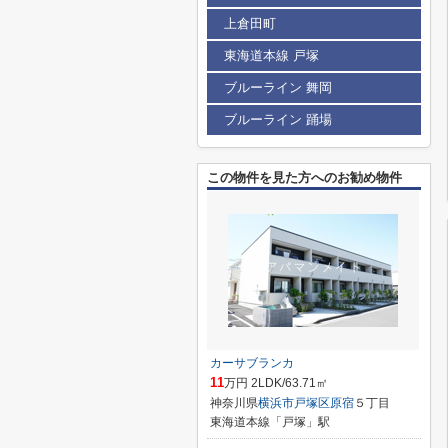
上倉田町
東海道本線 戸塚
ブルーライン 舞岡
ブルーライン 踊場
この物件を見た方へのお勧め物件
カーサブランカ
11
万円 2LDK/63.71㎡
神奈川県
横浜市戸塚区
原宿
５丁目
東海道本線「戸塚」駅