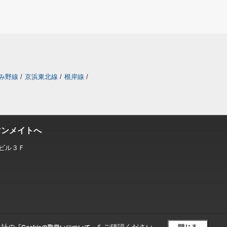
み野線
/
京浜東北線
/
根岸線
/
マンメイトへ
ビル３Ｆ