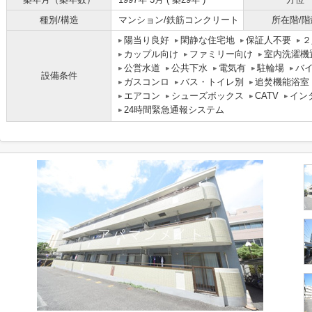
種別/構造
マンション/鉄筋コンクリート
所在階/階
陽当り良好
閑静な住宅地
保証人不要
２
カップル向け
ファミリー向け
室内洗濯機
公営水道
公共下水
電気有
駐輪場
バ
設備条件
ガスコンロ
バス・トイレ別
追焚機能浴室
エアコン
シューズボックス
CATV
イン
24時間緊急通報システム