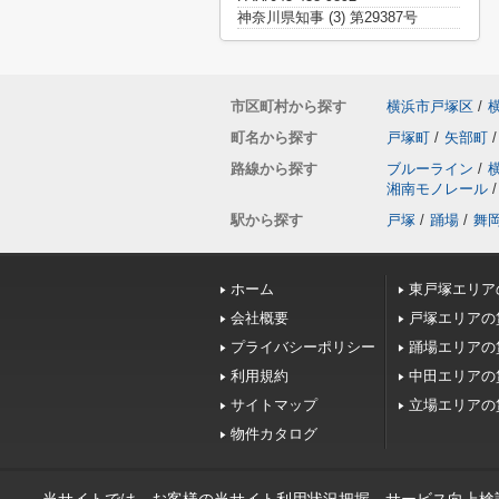
神奈川県知事 (3) 第29387号
市区町村から探す
横浜市戸塚区
/
町名から探す
戸塚町
/
矢部町
/
路線から探す
ブルーライン
/
湘南モノレール
/
駅から探す
戸塚
/
踊場
/
舞
ホーム
東戸塚エリア
会社概要
戸塚エリアの
プライバシーポリシー
踊場エリアの
利用規約
中田エリアの
サイトマップ
立場エリアの
物件カタログ