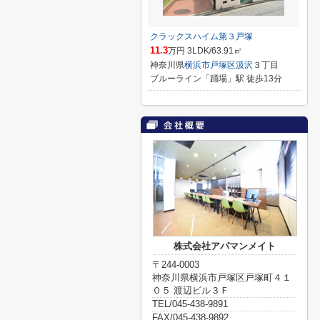
クラックスハイム第３戸塚
11.3
万円 3LDK/63.91㎡
神奈川県
横浜市戸塚区
汲沢
３丁目
ブルーライン「踊場」駅 徒歩13分
株式会社アパマンメイト
〒244-0003
神奈川県横浜市戸塚区戸塚町４１
０５ 渡辺ビル３Ｆ
TEL/045-438-9891
FAX/045-438-9892