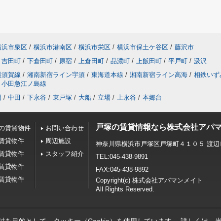
横浜市泉区
/
横浜市港南区
/
横浜市栄区
/
横浜市保土ケ谷区
/
藤沢市
吉田町
/
下倉田町
/
原宿
/
上倉田町
/
品濃町
/
上飯田町
/
平戸町
/
汲沢
横須賀線
/
湘南新宿ライン宇須
/
東海道本線
/
湘南新宿ライン高海
/
相鉄いず
小田急江ノ島線
岡
/
中田
/
下永谷
/
東戸塚
/
大船
/
立場
/
上永谷
/
本郷台
戸塚の賃貸情報なら株式会社アパ
の賃貸物件
お問い合わせ
賃貸物件
周辺施設
神奈川県横浜市戸塚区戸塚町４１０５ 渡辺
賃貸物件
スタッフ紹介
TEL:045-438-9891
賃貸物件
FAX:045-438-9892
賃貸物件
Copyright(c) 株式会社アパマンメイト
All Rights Reserved.