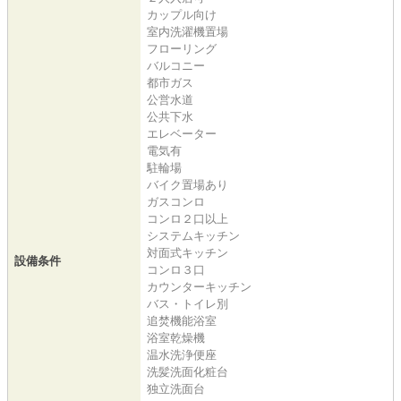
カップル向け
室内洗濯機置場
フローリング
バルコニー
都市ガス
公営水道
公共下水
エレベーター
電気有
駐輪場
バイク置場あり
ガスコンロ
コンロ２口以上
システムキッチン
対面式キッチン
設備条件
コンロ３口
カウンターキッチン
バス・トイレ別
追焚機能浴室
浴室乾燥機
温水洗浄便座
洗髪洗面化粧台
独立洗面台