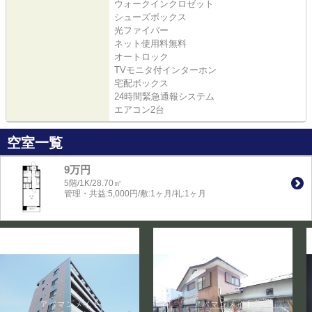
ウォークインクロゼット
シューズボックス
光ファイバー
ネット使用料無料
オートロック
TVモニタ付インターホン
宅配ボックス
24時間緊急通報システム
エアコン2台
空室一覧
9万円
5階/1K/28.70㎡
管理・共益:5,000円/敷:1ヶ月/礼:1ヶ月