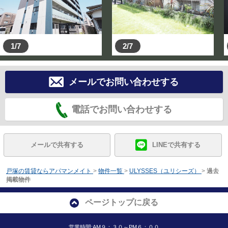
1/7
2/7
メールでお問い合わせする
電話でお問い合わせする
メールで共有する
LINEで共有する
戸塚の賃貸ならアパマンメイト
>
物件一覧
>
ULYSSES（ユリシーズ）
>
過去
掲載物件
ページトップに戻る
営業時間:AM９：３０～PM６：００