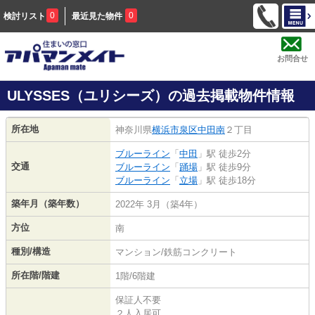
0
0
検討リスト
最近見た物件
お問合せ
ULYSSES（ユリシーズ）の過去掲載物件情報
所在地
神奈川県
横浜市泉区
中田南
２丁目
ブルーライン
「
中田
」駅 徒歩2分
交通
ブルーライン
「
踊場
」駅 徒歩9分
ブルーライン
「
立場
」駅 徒歩18分
築年月（築年数）
2022年 3月（築4年）
方位
南
種別/構造
マンション/鉄筋コンクリート
所在階/階建
1階/6階建
保証人不要
２人入居可