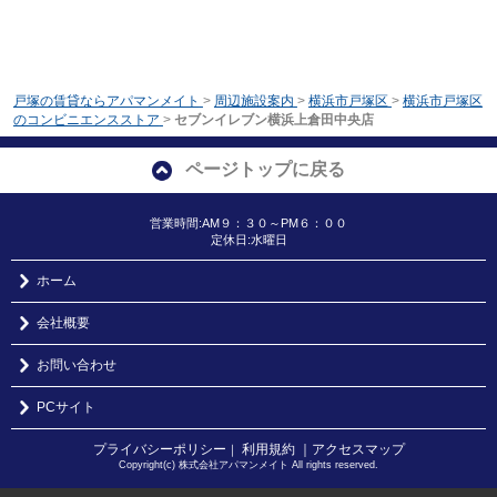
戸塚の賃貸ならアパマンメイト
>
周辺施設案内
>
横浜市戸塚区
>
横浜市戸塚区
のコンビニエンスストア
>
セブンイレブン横浜上倉田中央店
ページトップに戻る
営業時間:AM９：３０～PM６：００
定休日:水曜日
ホーム
会社概要
お問い合わせ
PCサイト
プライバシーポリシー
利用規約
｜アクセスマップ
｜
Copyright(c) 株式会社アパマンメイト All rights reserved.