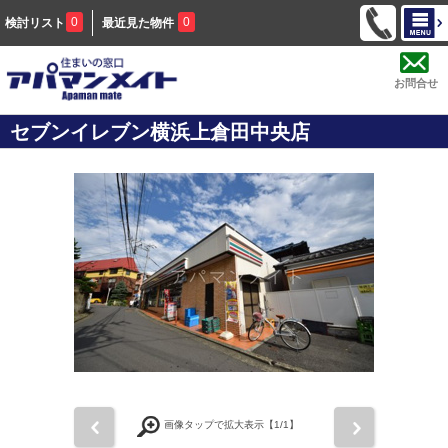
0
0
検討リスト
最近見た物件
お問合せ
セブンイレブン横浜上倉田中央店
前
次
画像タップで拡大表示【
1
/1】