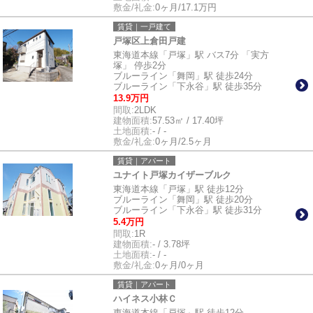
敷金/礼金:
0ヶ月/17.1万円
賃貸｜一戸建て
戸塚区上倉田戸建
東海道本線「戸塚」駅 バス7分 「実方
塚」 停歩2分
ブルーライン「舞岡」駅 徒歩24分
ブルーライン「下永谷」駅 徒歩35分
13.9万円
間取:
2LDK
建物面積:
57.53㎡ / 17.40坪
土地面積:
- / -
敷金/礼金:
0ヶ月/2.5ヶ月
賃貸｜アパート
ユナイト戸塚カイザーブルク
東海道本線「戸塚」駅 徒歩12分
ブルーライン「舞岡」駅 徒歩20分
ブルーライン「下永谷」駅 徒歩31分
5.4万円
間取:
1R
建物面積:
- / 3.78坪
土地面積:
- / -
敷金/礼金:
0ヶ月/0ヶ月
賃貸｜アパート
ハイネス小林Ｃ
東海道本線「戸塚」駅 徒歩12分