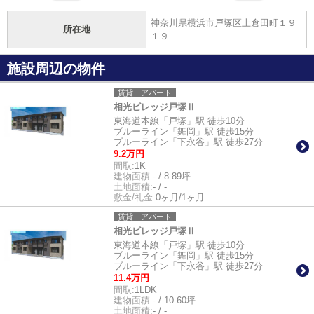
神奈川県横浜市戸塚区上倉田町１９
所在地
１９
施設周辺の物件
賃貸｜アパート
相光ビレッジ戸塚Ⅱ
東海道本線「戸塚」駅 徒歩10分
ブルーライン「舞岡」駅 徒歩15分
ブルーライン「下永谷」駅 徒歩27分
9.2万円
間取:
1K
建物面積:
- / 8.89坪
土地面積:
- / -
敷金/礼金:
0ヶ月/1ヶ月
賃貸｜アパート
相光ビレッジ戸塚Ⅱ
東海道本線「戸塚」駅 徒歩10分
ブルーライン「舞岡」駅 徒歩15分
ブルーライン「下永谷」駅 徒歩27分
11.4万円
間取:
1LDK
建物面積:
- / 10.60坪
土地面積:
- / -