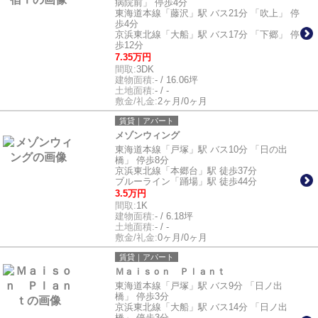
病院前」 停歩4分
東海道本線「藤沢」駅 バス21分 「吹上」 停
歩4分
京浜東北線「大船」駅 バス17分 「下郷」 停
歩12分
7.35万円
間取:
3DK
建物面積:
- / 16.06坪
土地面積:
- / -
敷金/礼金:
2ヶ月/0ヶ月
賃貸｜アパート
メゾンウィング
東海道本線「戸塚」駅 バス10分 「日の出
橋」 停歩8分
京浜東北線「本郷台」駅 徒歩37分
ブルーライン「踊場」駅 徒歩44分
3.5万円
間取:
1K
建物面積:
- / 6.18坪
土地面積:
- / -
敷金/礼金:
0ヶ月/0ヶ月
賃貸｜アパート
Ｍａｉｓｏｎ Ｐｌａｎｔ
東海道本線「戸塚」駅 バス9分 「日ノ出
橋」 停歩3分
京浜東北線「大船」駅 バス14分 「日ノ出
橋」 停歩3分