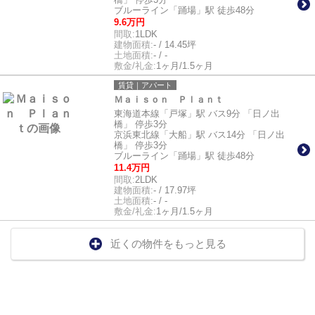
ブルーライン「踊場」駅 徒歩48分
9.6万円
間取:
1LDK
建物面積:
- / 14.45坪
土地面積:
- / -
敷金/礼金:
1ヶ月/1.5ヶ月
賃貸｜アパート
Ｍａｉｓｏｎ Ｐｌａｎｔ
東海道本線「戸塚」駅 バス9分 「日ノ出
橋」 停歩3分
京浜東北線「大船」駅 バス14分 「日ノ出
橋」 停歩3分
ブルーライン「踊場」駅 徒歩48分
11.4万円
間取:
2LDK
建物面積:
- / 17.97坪
土地面積:
- / -
敷金/礼金:
1ヶ月/1.5ヶ月
近くの物件をもっと見る