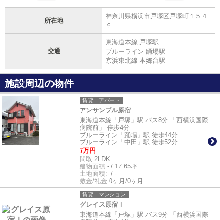
神奈川県横浜市戸塚区戸塚町１５４
所在地
９
東海道本線 戸塚駅
交通
ブルーライン 踊場駅
京浜東北線 本郷台駅
施設周辺の物件
賃貸｜アパート
アンサンブル原宿
東海道本線「戸塚」駅 バス8分 「西横浜国際
病院前」 停歩4分
ブルーライン「踊場」駅 徒歩44分
ブルーライン「中田」駅 徒歩52分
7万円
間取:
2LDK
建物面積:
- / 17.65坪
土地面積:
- / -
敷金/礼金:
0ヶ月/0ヶ月
賃貸｜マンション
グレイス原宿Ⅰ
東海道本線「戸塚」駅 バス9分 「西横浜国際