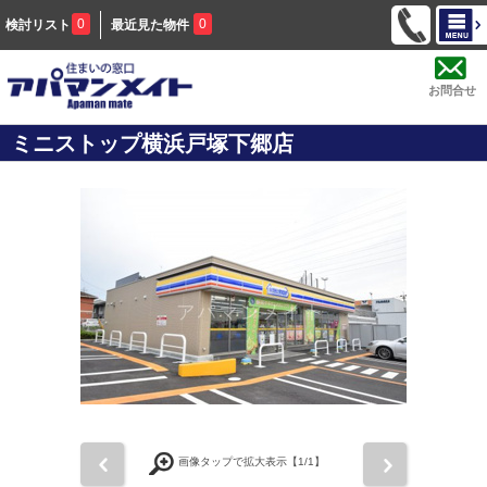
0
0
検討リスト
最近見た物件
お問合せ
ミニストップ横浜戸塚下郷店
前
次
画像タップで拡大表示【
1
/1】