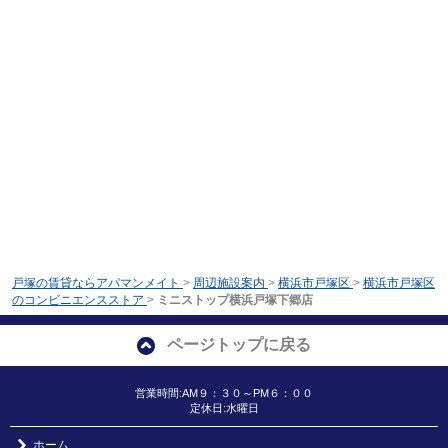
戸塚の賃貸ならアパマンメイト
>
周辺施設案内
>
横浜市戸塚区
>
横浜市戸塚区
のコンビニエンスストア
>
ミニストップ横浜戸塚下郷店
ページトップに戻る
営業時間:AM９：３０～PM６：００
定休日:水曜日
ホーム