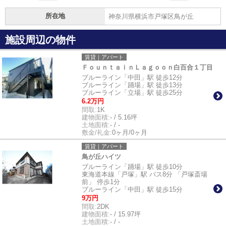
所在地
神奈川県横浜市戸塚区鳥が丘
施設周辺の物件
賃貸｜アパート
ＦｏｕｎｔａｉｎＬａｇｏｏｎ白百合１丁目
ブルーライン「中田」駅 徒歩12分
ブルーライン「踊場」駅 徒歩13分
ブルーライン「立場」駅 徒歩25分
6.2万円
間取:
1K
建物面積:
- / 5.16坪
土地面積:
- / -
敷金/礼金:
0ヶ月/0ヶ月
賃貸｜アパート
鳥が丘ハイツ
ブルーライン「踊場」駅 徒歩10分
東海道本線「戸塚」駅 バス8分 「戸塚斎場
前」 停歩1分
ブルーライン「中田」駅 徒歩15分
9万円
間取:
2DK
建物面積:
- / 15.97坪
土地面積:
- / -