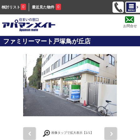
0
0
検討リスト
最近見た物件
お問合せ
ファミリーマート戸塚鳥が丘店
前
次
画像タップで拡大表示【
1
/1】