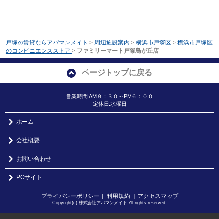
戸塚の賃貸ならアパマンメイト
>
周辺施設案内
>
横浜市戸塚区
>
横浜市戸塚区
のコンビニエンスストア
>
ファミリーマート戸塚鳥が丘店
ページトップに戻る
営業時間:AM９：３０～PM６：００
定休日:水曜日
ホーム
会社概要
お問い合わせ
PCサイト
プライバシーポリシー
利用規約
｜アクセスマップ
｜
Copyright(c) 株式会社アパマンメイト All rights reserved.