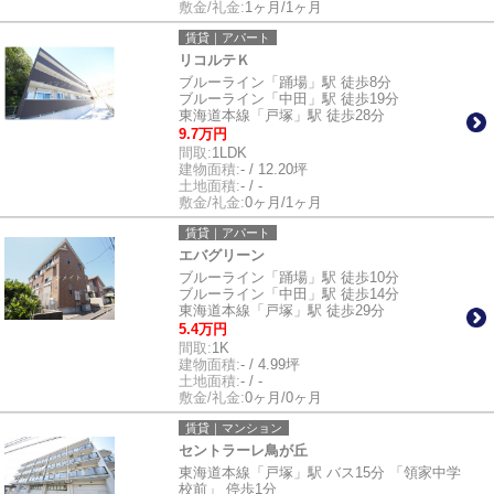
敷金/礼金:
1ヶ月/1ヶ月
賃貸｜アパート
リコルテＫ
ブルーライン「踊場」駅 徒歩8分
ブルーライン「中田」駅 徒歩19分
東海道本線「戸塚」駅 徒歩28分
9.7万円
間取:
1LDK
建物面積:
- / 12.20坪
土地面積:
- / -
敷金/礼金:
0ヶ月/1ヶ月
賃貸｜アパート
エバグリーン
ブルーライン「踊場」駅 徒歩10分
ブルーライン「中田」駅 徒歩14分
東海道本線「戸塚」駅 徒歩29分
5.4万円
間取:
1K
建物面積:
- / 4.99坪
土地面積:
- / -
敷金/礼金:
0ヶ月/0ヶ月
賃貸｜マンション
セントラーレ鳥が丘
東海道本線「戸塚」駅 バス15分 「領家中学
校前」 停歩1分