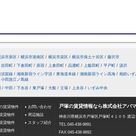
横浜市泉区
/
横浜市港南区
/
横浜市栄区
/
横浜市保土ケ谷区
/
藤沢市
吉田町
/
下倉田町
/
原宿
/
上倉田町
/
品濃町
/
上飯田町
/
平戸町
/
汲沢
横須賀線
/
湘南新宿ライン宇須
/
東海道本線
/
湘南新宿ライン高海
/
相鉄いず
小田急江ノ島線
岡
/
中田
/
下永谷
/
東戸塚
/
大船
/
立場
/
上永谷
/
いずみ中央
戸塚の賃貸情報なら株式会社アパ
の賃貸物件
お問い合わせ
賃貸物件
周辺施設
神奈川県横浜市戸塚区戸塚町４１０５ 渡辺
賃貸物件
スタッフ紹介
TEL:045-438-9891
賃貸物件
FAX:045-438-9892