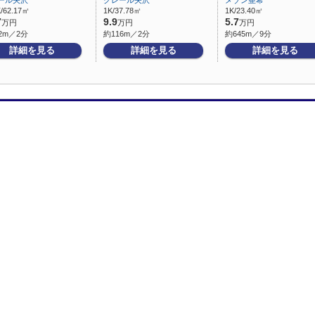
ール矢沢
クレール矢沢
メゾン亜希
/62.17㎡
1K/37.78㎡
1K/23.40㎡
7
9.9
5.7
万円
万円
万円
2m／2分
約116m／2分
約645m／9分
詳細を見る
詳細を見る
詳細を見る