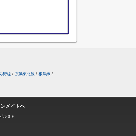
み野線
/
京浜東北線
/
根岸線
/
マンメイトへ
ビル３Ｆ