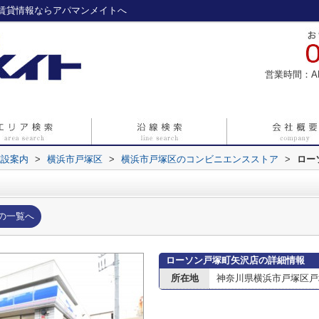
賃貸情報ならアパマンメイトへ
営業時間：A
施設案内
>
横浜市戸塚区
>
横浜市戸塚区のコンビニエンスストア
>
ロー
の一覧へ
ローソン戸塚町矢沢店の詳細情報
所在地
神奈川県横浜市戸塚区戸