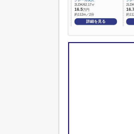
クレール矢沢
クレ
2LDK/62.17㎡
2LDK
16.5
16.
万円
約112m／2分
約11
詳細を見る