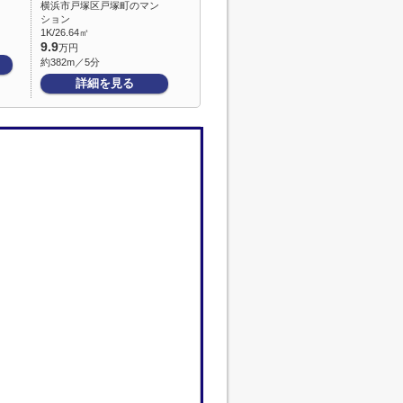
横浜市戸塚区戸塚町のマン
ション
1K/26.64㎡
9.9
万円
約382m／5分
詳細を見る