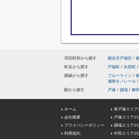
市区町村から探す
横浜市戸塚区
/
町名から探す
戸塚町
/
矢部町
/
路線から探す
ブルーライン
/
湘南モノレール
/
駅から探す
戸塚
/
踊場
/
舞
ホーム
東戸塚エリア
会社概要
戸塚エリアの
プライバシーポリシー
踊場エリアの
利用規約
中田エリアの