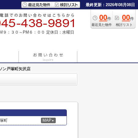
最終更新：2026年08月08日
00
00
件
件
最近見た物件
検討リスト
M９：３０～PM６：００
定休日：水曜日
ソン戸塚町矢沢店
塚町
MAP
▼